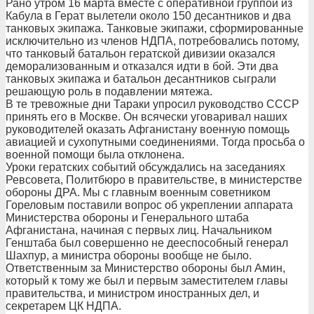
Рано утром 16 марта вместе с оперативной группой из
Кабула в Герат вылетели около 150 десантников и два
танковых экипажа. Танковые экипажи, сформированные
исключительно из членов НДПА, потребовались потому,
что танковый батальон гератской дивизии оказался
деморализованным и отказался идти в бой. Эти два
танковых экипажа и батальон десантников сыграли
решающую роль в подавлении мятежа.
В те тревожные дни Тараки упросил руководство СССР
принять его в Москве. Он всячески уговаривал наших
руководителей оказать Афганистану военную помощь
авиацией и сухопутными соединениями. Тогда просьба о
военной помощи была отклонена.
Уроки гератских событий обсуждались на заседаниях
Ревсовета, Политбюро в правительстве, в министерстве
обороны ДРА. Мы с главным военным советником
Гореловым поставили вопрос об укреплении аппарата
Министерства обороны и Генерального штаба
Афганистана, начиная с первых лиц. Начальником
Генштаба был совершенно не дееспособный генерал
Шахпур, а министра обороны вообще не было.
Ответственным за Министерство обороны был Амин,
который к тому же был и первым заместителем главы
правительства, и министром иностранных дел, и
секретарем ЦК НДПА.