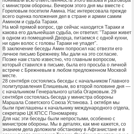
понимали всю ответственность этого вызова и разговора
с министром обороны. Вечером этого дня мы вместе с
Гореловым посетили Амина. Нас интересовала прежде
всего оценка положения дел в стране и армии самим
Амином и судьба Тараки.
На мой прямой вопрос, где сейчас находится Тараки и
какова его дальнейшая судьба, он ответил: "Тараки живет
в одном из помещений Дворца, питаемся с одной кухни,
ни один волос с головы Тараки не упадет".
В заключение беседы Амин попросил нас отвезти его
личное письмо Брежневу. Мы дали на это согласие.
Позже нам стало известно, что главным вопросом,
который ставился в письме, была его просьба о личной
встрече с Брежневым в любом предложенном Москвой
месте.
28 сентября состоялись беседы с начальником Главного
политуправления Епишевым, во второй половине дня —
с начальником Генерального штаба Огарковым. 29
сентября состоялась беседа у министра обороны
Маршала Советского Союза Устинова. 1 октября мы
были приглашены к начальнику международного отдела,
секретарю ЦК КПСС Пономареву.
Для нас эти беседы были непростыми, особенно с
министром обороны. Мы в деталях, как мне кажется, со
знанием дела доложили обстановку в Афганистане и в