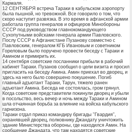
Кармаля.
12 СЕНТЯБРЯ встреча Тараки в кабульском аэропорту
была пышной, но тревожной. Все говорило о том, что
скоро наступит развязка. В это время в афганской армии
работала группа генералов и офицеров Минобороны
СССР под руководством главнокомандующего
Сухопутными войсками генерала армии Павловского.
Послу СССР в Афганистане Пузанову совместно с
Павловским, генералом КГБ Ивановым и советником
Гореловым было поручено провести беседу с Тараки и
Амином и примирить их.
14 сентября советские посланники прибыли в рабочий
кабинет Тараки. Пузанов сообщил о цели визита и просил
пригласить на беседу Амина. Амин приехал во дворец, и
здесь на него было совершено покушение. Погиб
главный адъютант Тараки, Тарун, тяжело ранен
адъютант Амина. Беседа не состоялась, гром грянул.
Когда советские представители покинули дворец и убыли
в посольство, весь вечер и ночь между Тараки и Амином
шла отчаянная борьба за влияние на войска кабульского
гарнизона.
Тараки отдал приказ командиру бригады "Гвардия",
охранявшей дворец, полковнику Джандату уничтожить
здание Министерства обороны, где находился Амин. На
сообщение Джандата, что там находятся советские