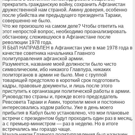
прекратить гражданскую войну, сохранить Афганистан
дружественной нам страной. Амину доверия, особенно
после убийства им предыдущего президента Тараки,
совершенно не было.
Что же произошло на самом деле? Чтобы ответить на
этот непростой вопрос, необходимо проанализировать
обстановку, сложившуюся в Афганистане после
революции 1978 года.
Я БЫЛ НАПРАВЛЕН в Афганистан уже в мае 1978 года в
качестве советника начальника Главного
политуправления афганской армии.
Разумеется, название моей должности было чисто
символическим, ибо никакого Главпура, никаких
политорганов в армии не было. Мне с группой
товарищей предстояло в короткий срок подготовить
кадры, правовые документы, и лишь после этого
приступить к организации политической работы в армии.
Руководство страны и, прежде всего председатель
Ревсовета Тараки и Амин, торопили меня и постоянно
интересовались ходом работы. Уже в день моего
прибытия в Кабул было установлено, что мои плановые
встречи с президентом будут проходить один раз в месяц,
а с премьер-министром — раз в неделю. Но в итоге
встречались мы гораздо чаще.
Начальником Главного политуправления был назначен