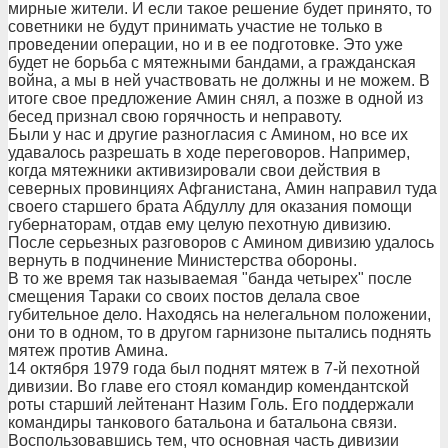
мирные жители. И если такое решение будет принято, то
советники не будут принимать участие не только в
проведении операции, но и в ее подготовке. Это уже
будет не борьба с мятежными бандами, а гражданская
война, а мы в ней участвовать не должны и не можем. В
итоге свое предложение Амин снял, а позже в одной из
бесед признал свою горячность и неправоту.
Были у нас и другие разногласия с Амином, но все их
удавалось разрешать в ходе переговоров. Например,
когда мятежники активизировали свои действия в
северных провинциях Афганистана, Амин направил туда
своего старшего брата Абдуллу для оказания помощи
губернаторам, отдав ему целую пехотную дивизию.
После серьезных разговоров с Амином дивизию удалось
вернуть в подчинение Министерства обороны.
В то же время так называемая "банда четырех" после
смещения Тараки со своих постов делала свое
губительное дело. Находясь на нелегальном положении,
они то в одном, то в другом гарнизоне пытались поднять
мятеж против Амина.
14 октября 1979 года был поднят мятеж в 7-й пехотной
дивизии. Во главе его стоял командир комендантской
роты старший лейтенант Назим Голь. Его поддержали
командиры танкового батальона и батальона связи.
Воспользовавшись тем, что основная часть дивизии