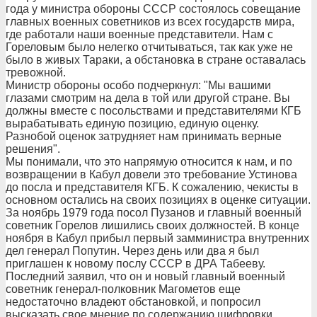
года у министра обороны СССР состоялось совещание
главных военных советников из всех государств мира,
где работали наши военные представители. Нам с
Гореловым было нелегко отчитываться, так как уже не
было в живых Тараки, а обстановка в стране оставалась
тревожной.
Министр обороны особо подчеркнул: "Мы вашими
глазами смотрим на дела в той или другой стране. Вы
должны вместе с посольствами и представителями КГБ
вырабатывать единую позицию, единую оценку.
Разнобой оценок затрудняет нам принимать верные
решения".
Мы понимали, что это напрямую относится к нам, и по
возвращении в Кабул довели это требование Устинова
до посла и представителя КГБ. К сожалению, чекисты в
основном остались на своих позициях в оценке ситуации.
За ноябрь 1979 года посол Пузанов и главный военный
советник Горелов лишились своих должностей. В конце
ноября в Кабул прибыл первый замминистра внутренних
дел генерал Попутин. Через день или два я был
приглашен к новому послу СССР в ДРА Табееву.
Последний заявил, что он и новый главный военный
советник генерал-полковник Магометов еще
недостаточно владеют обстановкой, и попросил
высказать свое мнение по содержанию шифровки,