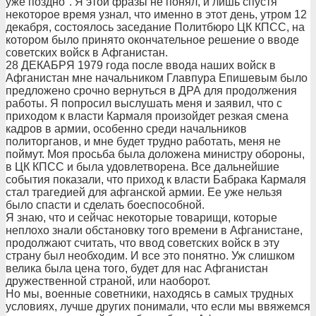
уже поздно". Я этой фразы не понял, и лишь спустя
некоторое время узнал, что именно в этот день, утром 12
декабря, состоялось заседание Политбюро ЦК КПСС, на
котором было принято окончательное решение о вводе
советских войск в Афганистан.
28 ДЕКАБРЯ 1979 года после ввода наших войск в
Афганистан мне начальником Главпура Епишевым было
предложено срочно вернуться в ДРА для продолжения
работы. Я попросил выслушать меня и заявил, что с
приходом к власти Кармаля произойдет резкая смена
кадров в армии, особенно среди начальников
политорганов, и мне будет трудно работать, меня не
поймут. Моя просьба была доложена министру обороны,
в ЦК КПСС и была удовлетворена. Все дальнейшие
события показали, что приход к власти Бабрака Кармаля
стал трагедией для афганской армии. Ее уже нельзя
было спасти и сделать боеспособной.
Я знаю, что и сейчас некоторые товарищи, которые
неплохо знали обстановку того времени в Афганистане,
продолжают считать, что ввод советских войск в эту
страну был необходим. И все это понятно. Уж слишком
велика была цена того, будет для нас Афганистан
дружественной страной, или наоборот.
Но мы, военные советники, находясь в самых трудных
условиях, лучше других понимали, что если мы ввяжемся