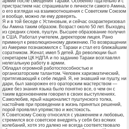
армии после смещения Тараки. Особенно тщательно и с
пристрастием нас спрашивали о личности самого Амина,
о его взглядах на взаимоотношения с Советским Союзом
и вообще, можно ли ему доверять.
Я и в той беседе с Устиновым, и сейчас охарактеризовал
бы Амина таким образом. Возраст около 50 лет. Выходец
из средних слоев, пуштун. Высшее образование получил
в США. Работал учителем, директором лицея. Рано
примкнул к революционному движению. По возвращении
из Америки познакомился с Тараки и стал его ближайшим
соратником. Женат, имел 5 детей. До революции был
секретарем ЦК НДПА и по заданию Тараки возглавлял
нелегальную работу в армии.
Обладал огромной работоспособностью и
организаторским талантом. Человек харизматический,
притягивающий к себе людей. Я, не знавший ни пушту, ни
дари, был заворожен его ораторским мастерством —
даже без знания языка было понятно все, о чем он с
таким вдохновением говорил в своих выступлениях.
Самолюбив, ярый националист пуштунского толка,
настойчив при проведении в жизнь принятых решений,
порой проявлял упрямство и жестокость.
К Советскому Союзу относился с уважением и любовью,
стремился все советское внедрять у себя без всяких
колебаний, хотя это далеко не всегда соответствовало