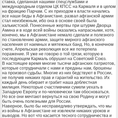
ставка, сделанная нашими спецслужбами и
международным отделом ЦК КПСС на Кармаля и в целом
на фракцию Парчам. С их приходом к власти начались
все наши беды в Афганистане, развал афганской армии
стал неизбежным, ибо она в основе своей была
халькистской. Понесенные жертвы при штурме Дворца
Амина и в ходе всей войны оказались напрасными, хотя,
конечно, мы в Афганистане немало сделали и полезного
по становлению армии, защите мирного афганского
населения от наемных и мятежных банд. Но, в конечном
счете, Апрельская революция все же потерпела
поражение. Я уже не говорю о той грязи, которую в
последующем Кармаль обрушил на Советский Союз.
В настоящее время многие тысячи афганских патриотов,
которые сотрудничали с нами и преданы нам, брошены
на произвол судьбы. Многие из них бедствуют в России,
не получив никаких прав и гарантий на жительство. Их
каждый день обирает и грабит наша доблестная
милиция. Некоторые счастливчики сумели уехать в
Западную Европу и по-человечески там обосноваться.
Но все они мечтают вернуться на свою Родину и могут
быть очень полезными для России.
Наверное, было бы несправедливо утверждать, что мы
из войны в Афганистане не извлекли никаких уроков и
выводов. Но вот что касается тесного сотрудничества и