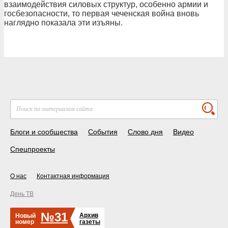
взаимодействия силовых структур, особенно армии и
госбезопасности, то первая чеченская война вновь
наглядно показала эти изъяны.
Блоги и сообщества
События
Слово дня
Видео
Спецпроекты
О нас
Контактная информация
День ТВ
№31
Архив
Новый
номер
газеты