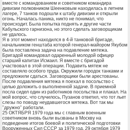
вместе с командованием и советником командира
дивизии полковником Шеенковым находилась в летнем
лагере, 7 танков подошли к штабу дивизии и открыли
огонь. Началась паника, никто не понимал, что
происходит. Была попытка поднять и другие части
Кабульского гарнизона, но этого сделать заговорщикам
не удалось.
Я в этот момент находился в 4-й танковой бригаде,
начальником генштаба которой генерал-майором Якубом
была поставлена задача на подавление мятежа.
Бригадой командовал одаренный молодой офицер
старший капитан Исмаил. Я вместе с бригадой
участвовал в этой операции. Подавить мятеж не
составляло особого труда. Окружили городок танками и
предложили сдаться. Заговорщики были арестованы.
После подавления мятежа я поехал в посольство с
целью доложить о выполненной задаче. В приемной
посла сидел один из работников посольства и плакал. На
мой вопрос, что случилось, Пузанов ответил, что тот льет
слезы по поводу неудавшегося мятежа. Вот так мы
"дружно" работали.
25 ОКТЯБРЯ 1979 года мы с главным военным
советником вновь были вызваны в Москву на
подведение итогов боевой и политической подготовки
Вооруженных Сил СССР за 1979 год. 29 октября 1979