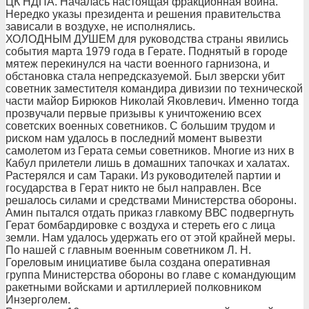
ЦК НДПА. Началась настоящая фракционная война.
Нередко указы президента и решения правительства
зависали в воздухе, не исполнялись.
ХОЛОДНЫМ ДУШЕМ для руководства страны явились
события марта 1979 года в Герате. Поднятый в городе
мятеж перекинулся на части военного гарнизона, и
обстановка стала непредсказуемой. Был зверски убит
советник заместителя командира дивизии по технической
части майор Бирюков Николай Яковлевич. Именно тогда
прозвучали первые призывы к уничтожению всех
советских военных советников. С большим трудом и
риском нам удалось в последний момент вывезти
самолетом из Герата семьи советников. Многие из них в
Кабул прилетели лишь в домашних тапочках и халатах.
Растерялся и сам Тараки. Из руководителей партии и
государства в Герат никто не был направлен. Все
решалось силами и средствами Министерства обороны.
Амин пытался отдать приказ главкому ВВС подвергнуть
Герат бомбардировке с воздуха и стереть его с лица
земли. Нам удалось удержать его от этой крайней меры.
По нашей с главным военным советником Л. Н.
Гореловым инициативе была создана оперативная
группа Министерства обороны во главе с командующим
ракетными войсками и артиллерией полковником
Инзерголем.