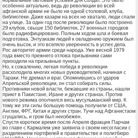
нормальные бытовые условия для солдат. Это было
особенно актуально, ведь до революции во всей
афганской армии не было ни одной столовой, клуба,
библиотеки. Даже казарм на всех не хватало, люди спали
на улице. За один год после революции было построено
29 клубов, свыше 150 библиотек, 27 военных городков
было радиофицировано. Полным ходом шла и боевая
подготовка. Энтузиазм людей к овладению оружием был
очень высок, и это вселяло уверенность в успех дела.
Рос авторитет армии среди народа. Уже весной 1979
года вместо прежнего отлова призывники сами
приходили на призывные пункты.
Но, к сожалению, легкая победа в революции
расхолодила многих новых руководителей, начиная с
Тараки. Не дремал и враг. Опомнившись от ударов
Апрельской революции, он стал собирать силы.
Противники новой власти, бежавшие из страны, нашли
приют в Пакистане, Иране и других странах. Против
нового режима ополчился весь мусульманский мир. К
тому же эти силы большую помощь получили от США,
Англии, ФРГ, Китая и других стран. Тучи над Афганистаом
сгущались, и гром был неизбежен.
Спустя короткое время после Апреля фракция Парчам
во главе с Кармалем уже заявила о своем несогласии с
разделением портфелей в правительстве и политбюро