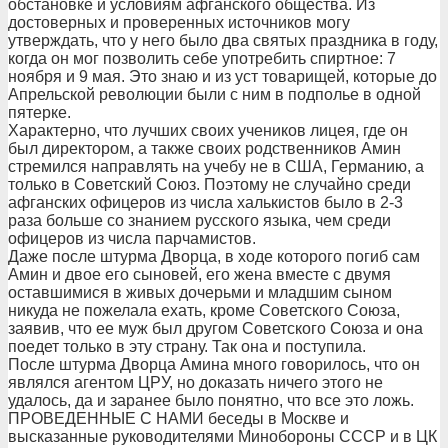
обстановке и условиям афганского общества. Из
достоверных и проверенных источников могу
утверждать, что у него было два святых праздника в году,
когда он мог позволить себе употребить спиртное: 7
ноября и 9 мая. Это знаю и из уст товарищей, которые до
Апрельской революции были с ним в подполье в одной
пятерке.
Характерно, что лучших своих учеников лицея, где он
был директором, а также своих родственников Амин
стремился направлять на учебу не в США, Германию, а
только в Советский Союз. Поэтому не случайно среди
афганских офицеров из числа халькистов было в 2-3
раза больше со знанием русского языка, чем среди
офицеров из числа парчамистов.
Даже после штурма Дворца, в ходе которого погиб сам
Амин и двое его сыновей, его жена вместе с двумя
оставшимися в живых дочерьми и младшим сыном
никуда не пожелала ехать, кроме Советского Союза,
заявив, что ее муж был другом Советского Союза и она
поедет только в эту страну. Так она и поступила.
После штурма Дворца Амина много говорилось, что он
являлся агентом ЦРУ, но доказать ничего этого не
удалось, да и заранее было понятно, что все это ложь.
ПРОВЕДЕННЫЕ С НАМИ беседы в Москве и
высказанные руководителями Минобороны СССР и в ЦК