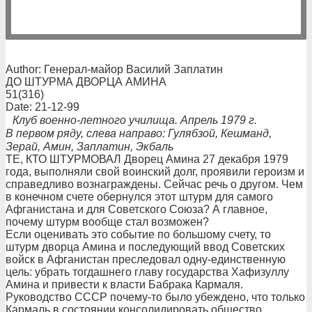
Author: Генерал-майор Василий Заплатин
ДО ШТУРМА ДВОРЦА АМИНА
51(316)
Date: 21-12-99
Клуб военно-летного училища. Апрель 1979 г.
В первом ряду, слева направо: Гулябзой, Кешманд,
Зерай, Амин, Заплатин, Экбаль
ТЕ, КТО ШТУРМОВАЛ Дворец Амина 27 декабря 1979
года, выполняли свой воинский долг, проявили героизм и
справедливо вознаграждены. Сейчас речь о другом. Чем
в конечном счете обернулся этот штурм для самого
Афганистана и для Советского Союза? А главное,
почему штурм вообще стал возможен?
Если оценивать это событие по большому счету, то
штурм дворца Амина и последующий ввод Cоветских
войск в Афганистан преследовал одну-единственную
цель: убрать тогдашнего главу государства Хафизуллу
Амина и привести к власти Бабрака Кармаля.
Руководство СССР почему-то было убеждено, что только
Кармаль в состоянии консолидировать общество,