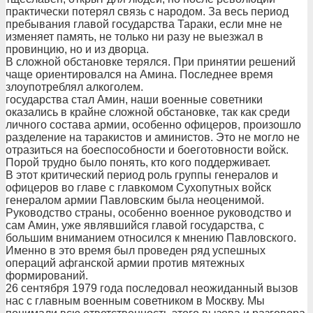
практически потерял связь с народом. За весь период
пребывания главой государства Тараки, если мне не
изменяет память, не только ни разу не выезжал в
провинцию, но и из дворца.
В сложной обстановке терялся. При принятии решений
чаще ориентировался на Амина. Последнее время
злоупотреблял алкоголем.
государства стал Амин, наши военные советники
оказались в крайне сложной обстановке, так как среди
личного состава армии, особенно офицеров, произошло
разделение на таракистов и аминистов. Это не могло не
отразиться на боеспособности и боеготовности войск.
Порой трудно было понять, кто кого поддерживает.
В этот критический период роль группы генералов и
офицеров во главе с главкомом Сухопутных войск
генералом армии Павловским была неоценимой.
Руководство страны, особенно военное руководство и
сам Амин, уже являвшийся главой государства, с
большим вниманием относился к мнению Павловского.
Именно в это время был проведен ряд успешных
операций афганской армии против мятежных
формирований.
26 сентября 1979 года последовал неожиданный вызов
нас с главным военным советником в Москву. Мы