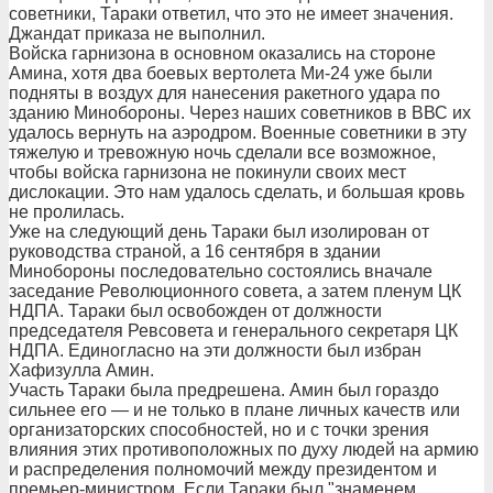
советники, Тараки ответил, что это не имеет значения.
Джандат приказа не выполнил.
Войска гарнизона в основном оказались на стороне
Амина, хотя два боевых вертолета Ми-24 уже были
подняты в воздух для нанесения ракетного удара по
зданию Минобороны. Через наших советников в ВВС их
удалось вернуть на аэродром. Военные советники в эту
тяжелую и тревожную ночь сделали все возможное,
чтобы войска гарнизона не покинули своих мест
дислокации. Это нам удалось сделать, и большая кровь
не пролилась.
Уже на следующий день Тараки был изолирован от
руководства страной, а 16 сентября в здании
Минобороны последовательно состоялись вначале
заседание Революционного совета, а затем пленум ЦК
НДПА. Тараки был освобожден от должности
председателя Ревсовета и генерального секретаря ЦК
НДПА. Единогласно на эти должности был избран
Хафизулла Амин.
Участь Тараки была предрешена. Амин был гораздо
сильнее его — и не только в плане личных качеств или
организаторских способностей, но и с точки зрения
влияния этих противоположных по духу людей на армию
и распределения полномочий между президентом и
премьер-министром. Если Тараки был "знаменем