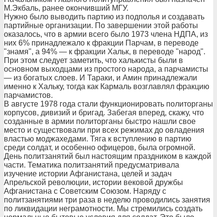
М.Экбаль, ранее окончивший МГУ.
Нужно было выводить партию из подполья и создавать
партийные организации. По завершении этой работы
оказалось, что в армии всего было 1973 члена НДПА, из
них 6% принадлежало к фракции Парчам, в переводе
"знамя", а 94% — к фракции Хальк, в переводе "народ".
При этом следует заметить, что халькисты были в
основном выходцами из простого народа, а парчамисты
— из богатых слоев. И Тараки, и Амин принадлежали
именно к Хальку, тогда как Кармаль возглавлял фракцию
парчамистов.
В августе 1978 года стали функционировать политорганы
корпусов, дивизий и бригад. Забегая вперед, скажу, что
созданные в армии политорганы быстро нашли свое
место и существовали при всех режимах до овладения
властью моджахедами. Тяга к вступлению в партию
среди солдат, и особенно офицеров, была огромной.
День политзанятий был настоящим праздником в каждой
части. Тематика политзанятий предусматривала
изучение истории Афганистана, целей и задач
Апрельской революции, истории вековой дружбы
Афганистана с Советским Союзом. Наряду с
политзанятиями три раза в неделю проводились занятия
по ликвидации неграмотности. Мы стремились создать