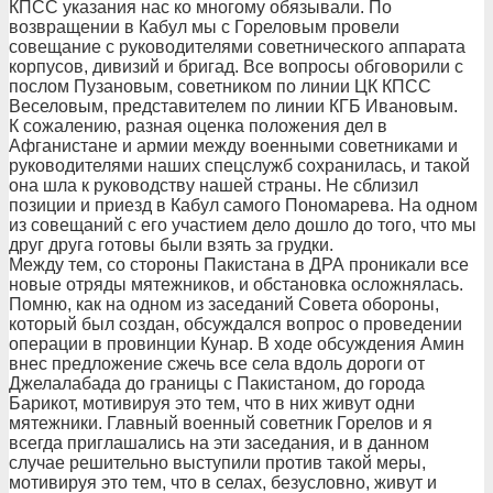
КПСС указания нас ко многому обязывали. По
возвращении в Кабул мы с Гореловым провели
совещание с руководителями советнического аппарата
корпусов, дивизий и бригад. Все вопросы обговорили с
послом Пузановым, советником по линии ЦК КПСС
Веселовым, представителем по линии КГБ Ивановым.
К сожалению, разная оценка положения дел в
Афганистане и армии между военными советниками и
руководителями наших спецслужб сохранилась, и такой
она шла к руководству нашей страны. Не сблизил
позиции и приезд в Кабул самого Пономарева. На одном
из совещаний с его участием дело дошло до того, что мы
друг друга готовы были взять за грудки.
Между тем, со стороны Пакистана в ДРА проникали все
новые отряды мятежников, и обстановка осложнялась.
Помню, как на одном из заседаний Совета обороны,
который был создан, обсуждался вопрос о проведении
операции в провинции Кунар. В ходе обсуждения Амин
внес предложение сжечь все села вдоль дороги от
Джелалабада до границы с Пакистаном, до города
Барикот, мотивируя это тем, что в них живут одни
мятежники. Главный военный советник Горелов и я
всегда приглашались на эти заседания, и в данном
случае решительно выступили против такой меры,
мотивируя это тем, что в селах, безусловно, живут и