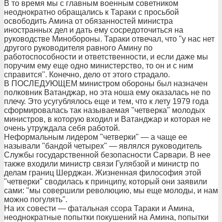
В то время мы с главным военным советником
неоднократно обращались к Тараки с просьбой
освободить Амина от обязанностей министра
иностранных дел и дать ему сосредоточиться на
руководстве Минобороны. Тараки отвечал, что "у нас нет
другого руководителя равного Амину по
работоспособности и ответственности, и если даже мы
поручим ему еще одно министерство, то он и с ним
справится". Конечно, дело от этого страдало.
В ПОСЛЕДУЮЩЕМ министром обороны был назначен
полковник Ватанджар, но эта ноша ему оказалась не по
плечу. Это усугублялось еще и тем, что к лету 1979 года
сформировалась так называемая "четверка" молодых
министров, в которую входил и Ватанджар и которая не
очень утруждала себя работой.
Неформальным лидером "четверки" — а чаще ее
называли "бандой четырех" — являлся руководитель
Службы государственной безопасности Сарвари. В нее
также входили министр связи Гулябзой и министр по
делам границ Шерджан. Жизненная философия этой
"четверки" сводилась к принципу, который они заявили
сами: "мы совершили революцию, мы еще молоды, и нам
можно погулять".
На их совести — фатальная ссора Тараки и Амина,
неоднократные попытки покушений на Амина, попытки