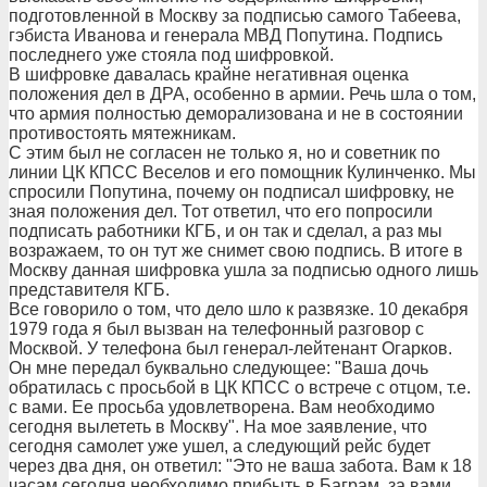
подготовленной в Москву за подписью самого Табеева,
гэбиста Иванова и генерала МВД Попутина. Подпись
последнего уже стояла под шифровкой.
В шифровке давалась крайне негативная оценка
положения дел в ДРА, особенно в армии. Речь шла о том,
что армия полностью деморализована и не в состоянии
противостоять мятежникам.
С этим был не согласен не только я, но и советник по
линии ЦК КПСС Веселов и его помощник Кулинченко. Мы
спросили Попутина, почему он подписал шифровку, не
зная положения дел. Тот ответил, что его попросили
подписать работники КГБ, и он так и сделал, а раз мы
возражаем, то он тут же снимет свою подпись. В итоге в
Москву данная шифровка ушла за подписью одного лишь
представителя КГБ.
Все говорило о том, что дело шло к развязке. 10 декабря
1979 года я был вызван на телефонный разговор с
Москвой. У телефона был генерал-лейтенант Огарков.
Он мне передал буквально следующее: "Ваша дочь
обратилась с просьбой в ЦК КПСС о встрече с отцом, т.е.
с вами. Ее просьба удовлетворена. Вам необходимо
сегодня вылететь в Москву". На мое заявление, что
сегодня самолет уже ушел, а следующий рейс будет
через два дня, он ответил: "Это не ваша забота. Вам к 18
часам сегодня необходимо прибыть в Баграм, за вами