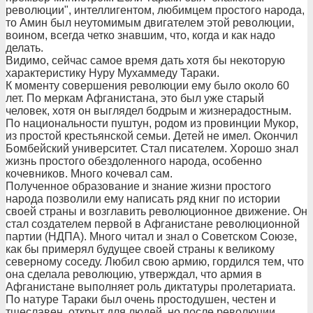
революции", интеллигентом, любимцем простого народа,
то Амин был неутомимым двигателем этой революции,
воином, всегда четко знавшим, что, когда и как надо
делать.
Видимо, сейчас самое время дать хотя бы некоторую
характеристику Нуру Мухаммеду Тараки.
К моменту совершения революции ему было около 60
лет. По меркам Афганистана, это был уже старый
человек, хотя он выглядел бодрым и жизнерадостным.
По национальности пуштун, родом из провинции Мукор,
из простой крестьянской семьи. Детей не имел. Окончил
Бомбейский университет. Стал писателем. Хорошо знал
жизнь простого обездоленного народа, особенно
кочевников. Много кочевал сам.
Полученное образование и знание жизни простого
народа позволили ему написать ряд книг по истории
своей страны и возглавить революционное движение. Он
стал создателем первой в Афганистане революционной
партии (НДПА). Много читал и знал о Советском Союзе,
как бы примерял будущее своей страны к великому
северному соседу. Любил свою армию, гордился тем, что
она сделала революцию, утверждал, что армия в
Афганистане выполняет роль диктатуры пролетариата.
По натуре Тараки был очень простодушен, честен и
тщеславен, открыт для людей, но после революции