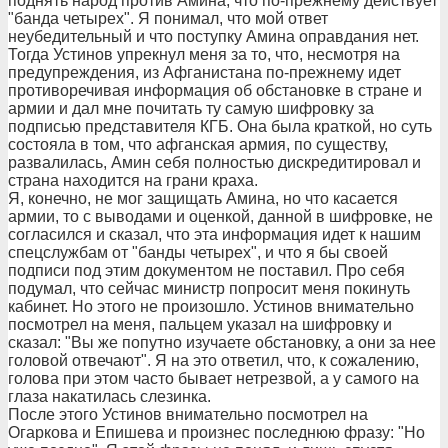
поднять народ против Амина, что по-прежнему действует
"банда четырех". Я понимал, что мой ответ
неубедительный и что поступку Амина оправдания нет.
Тогда Устинов упрекнул меня за то, что, несмотря на
предупреждения, из Афганистана по-прежнему идет
противоречивая информация об обстановке в стране и
армии и дал мне почитать ту самую шифровку за
подписью представителя КГБ. Она была краткой, но суть
состояла в том, что афганская армия, по существу,
развалилась, Амин себя полностью дискредитировал и
страна находится на грани краха.
Я, конечно, не мог защищать Амина, но что касается
армии, то с выводами и оценкой, данной в шифровке, не
согласился и сказал, что эта информация идет к нашим
спецслужбам от "банды четырех", и что я бы своей
подписи под этим документом не поставил. Про себя
подумал, что сейчас министр попросит меня покинуть
кабинет. Но этого не произошло. Устинов внимательно
посмотрел на меня, пальцем указал на шифровку и
сказал: "Вы же попутно изучаете обстановку, а они за нее
головой отвечают". Я на это ответил, что, к сожалению,
голова при этом часто бывает нетрезвой, а у самого на
глаза накатилась слезинка.
После этого Устинов внимательно посмотрел на
Огаркова и Епишева и произнес последнюю фразу: "Но