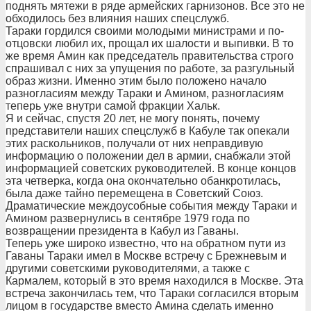
поднять мятежи в ряде армейских гарнизонов. Все это не
обходилось без влияния наших спецслужб.
Тараки гордился своими молодыми министрами и по-
отцовски любил их, прощал их шалости и выпивки. В то
же время Амин как председатель правительства строго
спрашивал с них за упущения по работе, за разгульный
образ жизни. Именно этим было положено начало
разногласиям между Тараки и Амином, разногласиям
теперь уже внутри самой фракции Хальк.
Я и сейчас, спустя 20 лет, не могу понять, почему
представители наших спецслужб в Кабуле так опекали
этих раскольников, получали от них неправдивую
информацию о положении дел в армии, снабжали этой
информацией советских руководителей. В конце концов
эта четверка, когда она окончательно обанкротилась,
была даже тайно перемещена в Советский Союз.
Драматические междоусобные события между Тараки и
Амином развернулись в сентябре 1979 года по
возвращении президента в Кабул из Гаваны.
Теперь уже широко известно, что на обратном пути из
Гаваны Тараки имел в Москве встречу с Брежневым и
другими советскими руководителями, а также с
Кармалем, который в это время находился в Москве. Эта
встреча закончилась тем, что Тараки согласился вторым
лицом в государстве вместо Амина сделать именно