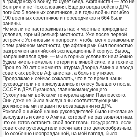
в гражданскую войну, то будет беда. Афганистан — это не
Венгрия и не Чехословакия. Еще до ввода войск в ДРА
погибло 5 военных советников, а в годы войны погибло
190 военных советников и переводчиков и 664 были
ранены.
Не могли не настораживать нас и местные природные
условия, горный рельеф местности. Уже после первой
встречи с Устиновым я попросил, чтобы меня ознакомили
с тем районом местности, где афганцами был полностью
разгромлен английский экспедиционный корпус. Вывод
напрашивался один — мы в горных условиях неизбежно
будем иметь немалые потери и в живой силе, и в технике.
Прошло 20 лет с момента штурма Дворца Амина и ввода
советских войск в Афганистан, а боль не утихает.
Продолжаю и сейчас сожалеть, что в то время наши
руководители не прислушались к голосу бывшего посла
СССР в ДРА Пузанова, главнокомандующего
Сухопутными войсками генерала армии Павловского.
Они даже не были выслушаны соответствующими
должностными лицами по возвращении из ДРА.
Роковой ошибкой наших руководителей было нежелание
выслушать и самого Амина, который не раз заявлял нам,
что он готов оставить свой пост главы государства, если
советские руководители посчитают это целесообразным.
Но особенно неоправданной, на мой взгляд, была