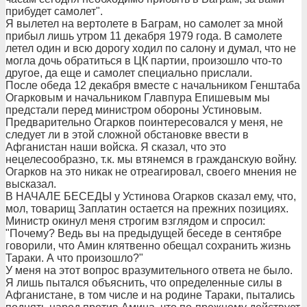
прибудет самолет".
Я вылетел на вертолете в Баграм, но самолет за мной
прибыл лишь утром 11 декабря 1979 года. В самолете
летел один и всю дорогу ходил по салону и думал, что не
могла дочь обратиться в ЦК партии, произошло что-то
другое, да еще и самолет специально прислали.
После обеда 12 декабря вместе с начальником Генштаба
Огарковым и начальником Главпура Епишевым мы
предстали перед министром обороны Устиновым.
Предварительно Огарков поинтересовался у меня, не
следует ли в этой сложной обстановке ввести в
Афганистан наши войска. Я сказал, что это
нецелесообразно, т.к. мы втянемся в гражданскую войну.
Огарков на это никак не отреагировал, своего мнения не
высказал.
В НАЧАЛЕ БЕСЕДЫ у Устинова Огарков сказал ему, что,
мол, товарищ Заплатин остается на прежних позициях.
Министр окинул меня строгим взглядом и спросил:
"Почему? Ведь вы на предыдущей беседе в сентябре
говорили, что Амин клятвенно обещал сохранить жизнь
Тараки. А что произошло?"
У меня на этот вопрос вразумительного ответа не было.
Я лишь пытался объяснить, что определенные силы в
Афганистане, в том числе и на родине Тараки, пытались