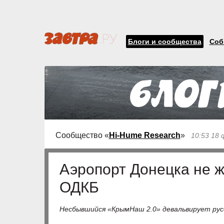
Блоги и сообщества
Соб
Сообщество «
Hi-Hume Research
»
10:53 18 
Аэропорт Донецка не 
ОДКБ
Несбывшийся «КрымНаш 2.0» девальвирует рус