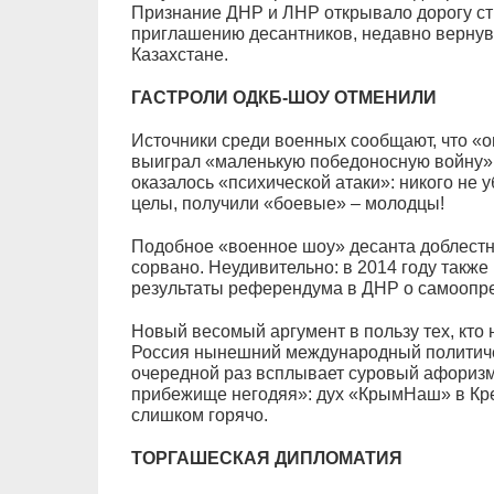
Признание ДНР и ЛНР открывало дорогу с
приглашению десантников, недавно вернув
Казахстане.
ГАСТРОЛИ ОДКБ-ШОУ ОТМЕНИЛИ
Источники среди военных сообщают, что «
выиграл «маленькую победоносную войну» 
оказалось «психической атаки»: никого не у
целы, получили «боевые» – молодцы!
Подобное «военное шоу» десанта доблестн
сорвано. Неудивительно: в 2014 году также
результаты референдума в ДНР о самоопре
Новый весомый аргумент в пользу тех, кто
Россия нынешний международный политиче
очередной раз всплывает суровый афоризм
прибежище негодяя»: дух «КрымНаш» в Крем
слишком горячо.
ТОРГАШЕСКАЯ ДИПЛОМАТИЯ