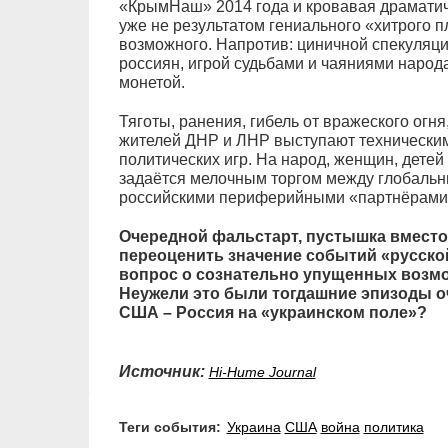
«КрымНаш» 2014 года и кровавая драматич
уже не результатом гениального «хитрого п
возможного. Напротив: циничной спекуляци
россиян, игрой судьбами и чаяниями народ
монетой.
Тяготы, ранения, гибель от вражеского огн
жителей ДНР и ЛНР выступают технически
политических игр. На народ, женщин, детей
задаётся мелочным торгом между глобаль
российскими периферийными «партнёрами»
Очередной фальстарт, пустышка вместо
переоценить значение событий «русской
вопрос о сознательно упущенных возмо
Неужели это были тогдашние эпизоды о
США – Россия на «украинском поле»?
Источник:
Hi-Hume Journal
Теги события:
Украина
США
война
политика