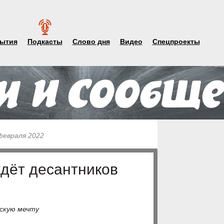
ытия
Подкасты
Слово дня
Видео
Спецпроекты
февраля 2022
ждёт десантников
скую мечту