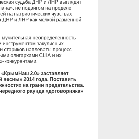
еская судьба ДНР и ЛНР выглядят
лана», не подвигом на пределе
ей на патриотических чувствах
а ДНР и ЛНР как мелкой разменной
я, мучительная неопределённость
м инструментом закулисных
 и стариков наплевать: процесс
ными олигархами США и их
-конкурентами.
 «КрымНаш 2.0» заставляет
 весны» 2014 года. Поставить
жностях на грани предательства.
чередного раунда «договорняка»