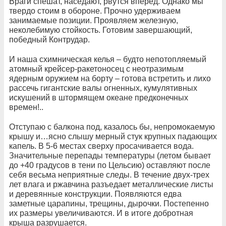
Враги спешат, наседают, рвутся вперед. Однако мы
твердо стоим в обороне. Прочно удерживаем
занимаемые позиции. Проявляем железную,
неколебимую стойкость. Готовим завершающий,
победный Контрудар.
И наша схимническая келья – будто непотопляемый
атомный крейсер-ракетоносец с неотразимым
ядерным оружием на борту – готова встретить и лихо
рассечь гигантские валы огненных, кумулятивных
искушений в штормящем океане предконечных
времен!..
Отступаю с балкона под, казалось бы, непромокаемую
крышу и…ясно слышу мерный стук крупных падающих
капель. В 5-6 местах сверху просачивается вода.
Значительные перепады температуры (летом бывает
до +40 градусов в тени по Цельсию) оставляют после
себя весьма неприятные следы. В течение двух-трех
лет влага и ржавчина разъедает металлические листы
и деревянные конструкции. Появляются едва
заметные царапины, трещины, дырочки. Постепенно
их размеры увеличиваются. И в итоге добротная
крыша разрушается.