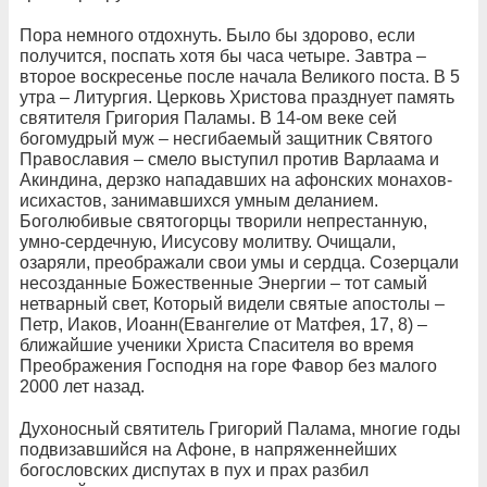
Пора немного отдохнуть. Было бы здорово, если
получится, поспать хотя бы часа четыре. Завтра –
второе воскресенье после начала Великого поста. В 5
утра – Литургия. Церковь Христова празднует память
святителя Григория Паламы. В 14-ом веке сей
богомудрый муж – несгибаемый защитник Святого
Православия – смело выступил против Варлаама и
Акиндина, дерзко нападавших на афонских монахов-
исихастов, занимавшихся умным деланием.
Боголюбивые святогорцы творили непрестанную,
умно-сердечную, Иисусову молитву. Очищали,
озаряли, преображали свои умы и сердца. Созерцали
несозданные Божественные Энергии – тот самый
нетварный свет, Который видели святые апостолы –
Петр, Иаков, Иоанн(Евангелие от Матфея, 17, 8) –
ближайшие ученики Христа Спасителя во время
Преображения Господня на горе Фавор без малого
2000 лет назад.
Духоносный святитель Григорий Палама, многие годы
подвизавшийся на Афоне, в напряженнейших
богословских диспутах в пух и прах разбил