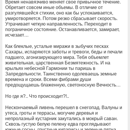
Время ненавязчиво меняет свое привычное течение.
Обретает совсем иные объемы. В отличие от
разгулявшейся стихии, оно как бы успокаивается,
умиротворяется. Потом резко сбрасывает скорость.
Утрачивает четкую направленность. Переходит в
пограничное состояние. Останавливается, замирает,
исчезает…
Как блеклые, усталые миражи в зыбучих песках
Сахары, испаряются заботы и тревоги, беды и печали
падшего, агонизирующего мира. Тебя объемлет
живительная, царственная Безмятежность. И на
крыльях небесной Гармонии ты паришь в
Запредельности. Таинственно одолеваешь земные
времена и сроки. Всеми фибрами души
предощущаешь блаженную, светоносную Вечность…
Но где я?.. Что происходит?!..
Нескончаемый ливень перешел в снегопад. Валуны и
утеса, гроты и террасы, могучие деревья и
непролазный кустарник закутались в мокрый саван.
Сквозь густую белую пелену едва проглядывают
южные сосны, грустные кипарисы и зеленые пятна