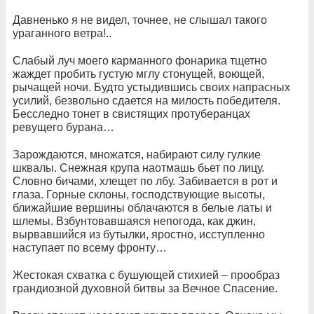
Давненько я не видел, точнее, не слышал такого
ураганного ветра!..
Слабый луч моего карманного фонарика тщетно
жаждет пробить густую мглу стонущей, воющей,
рычащей ночи. Будто устыдившись своих напрасных
усилий, безвольно сдается на милость победителя.
Бесследно тонет в свистящих протуберанцах
ревущего бурана…
Зарождаются, множатся, набирают силу гулкие
шквалы. Снежная крупа наотмашь бьет по лицу.
Словно бичами, хлещет по лбу. Забивается в рот и
глаза. Горные склоны, господствующие высоты,
ближайшие вершины облачаются в белые латы и
шлемы. Взбунтовавшаяся непогода, как джин,
вырвавшийся из бутылки, яростно, исступленно
наступает по всему фронту…
Жестокая схватка с бушующей стихией – прообраз
грандиозной духовной битвы за Вечное Спасение.