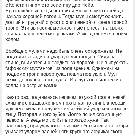
с Константином это воистину дар Неба.
Братолюбивые отцы оставили московских гостей до
начала хорошей погоды. Тогда мулы смогут осилить
долгий и трудный спуск по очищенной от снега горной
тропе. Эти выносливые животные понесут на своих
спинах наши нелегкие рюкзаки. А мы двинемся своим
ходом.
Вообще с мулами надо быть очень осторожным. Не
подходить сзади на ударную дистанцию. Сидя на
спине, внимательно следить за дорогой. Не выпускать
“афонских мустангов” из поля зрения. Однажды на
подъеме тропа повернула, пошла под уклон. Мул
резко дернулся, споткнулся. И я чуть не вылетел из
седла на острые камни.
Как-то раз, поднимаясь пешком по узкой тропе, некий
схимник с раздражением похлопал по спине впереди
идущего мула и получил сильнейший удар копытом по
лицу. Потерял много зубов. Долго лечил сломанную
челюсть. А ведь могло быть гораздо хуже. Так,
например, при удачном стечении обстоятельств, зебра
убивает ударом задней ноги крупного африканского