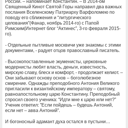
России. – напоминает Константин. – В 2014-ом
Священный Кинот Святой Горы направил два важных
послания Вселенскому Патриарху Варфоломею по
поводу его сближения и “литургического
целования”(Фанар, ноябрь 2014-го) с Папой
Римским(Интернет блог “Актинес”, 3-го февраля 2015-
го).
- Отдельные пытливые москвичи уже знакомы с этими
документами, - радует отцов православный писатель.
- Высокопоставленные экуменисты, церковные
модернисты любят власть, деньги, известность,
мирскую славу, блеск и комфорт, - продолжает келиот. –
Они забывают основу основ – боголюбезное
смирение. Однажды преподобного Антония Великого
пригласили к византийскому императору – святому,
равноапостольному царю Константину. Преподобный
спросил своего ученика: “Идти мне к царю или нет?”
Ученик ответил: ”Если пойдешь – будешь Антоний,
если нет – авва Антоний”.
И богоносный адамант духа остался в пустыни…