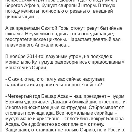
берегов Афона, бушует свирепый шторм. В такую
погоду келиоты полностью отрезаны от внешней
цивилизации…
А за пределами Святой Горы стонут, ревут бытийные
шквалы. Неумолимо надвигаются огнедышащие,
геостратегические циклоны. Нарастает девятый вал
плазменного Апокалипсиса…
В ноябре 2014-го, лазурным утром, на подходе к
монастырю Кутлумуш разговорились с православным
монахом из Сирии…
- Скажи, отец, кто там у вас сейчас наступает:
ваххабиты или правительственные войска?
- Четвертый год Башар Асад – наш президент – чудом
Божиим удерживает Дамаск и ближайшие окрестности.
Иногда наносит мощные контрудары. Отбрасывает от
столицы полчища ада. Все нормальные сирийцы –
мусульмане и христиане – сплотились вокруг Башара
Асада. Они доблестно воюют плечом к плечу.
Защищают, отстаивают не только Сирию, но и Россию.