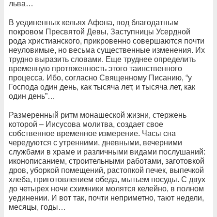
льва…
В уединенных кельях Афона, под благодатным
покровом Пресвятой Девы, Заступницы Усердной
рода христианского, прикровенно совершаются почти
неуловимые, но весьма существенные изменения. Их
трудно выразить словами. Еще труднее определить
временную протяженность этого таинственного
процесса. Ибо, согласно Священному Писанию, “у
Господа один день, как тысяча лет, и тысяча лет, как
один день”…
Размеренный ритм монашеской жизни, стержень
которой – Иисусова молитва, создает свое
собственное временное измерение. Часы сна
чередуются с утренними, дневными, вечерними
службами в храме и различными видами послушаний:
иконописанием, строительными работами, заготовкой
дров, уборкой помещений, растопкой печек, выпечкой
хлеба, приготовлением обеда, мытьем посуды. С двух
до четырех ночи схимники молятся келейно, в полном
уединении. И вот так, почти неприметно, тают недели,
месяцы, годы…