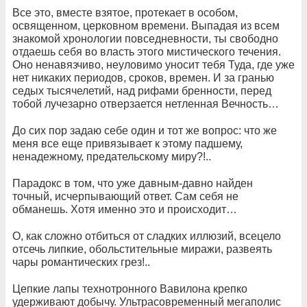
Все это, вместе взятое, протекает в особом,
освященном, церковном времени. Выпадая из всем
знакомой хронологии повседневности, ты свободно
отдаешь себя во власть этого мистического течения.
Оно ненавязчиво, неуловимо уносит тебя Туда, где уже
нет никаких периодов, сроков, времен. И за гранью
седых тысячелетий, над рифами бренности, перед
тобой лучезарно отверзается нетленная Вечность…
До сих пор задаю себе один и тот же вопрос: что же
меня все еще привязывает к этому падшему,
ненадежному, предательскому миру?!..
Парадокс в том, что уже давным-давно найден
точный, исчерпывающий ответ. Сам себя не
обманешь. Хотя именно это и происходит…
О, как сложно отбиться от сладких иллюзий, всецело
отсечь липкие, обольстительные миражи, развеять
чары романтических грез!..
Цепкие лапы технотронного Вавилона крепко
удерживают добычу. Ультрасовременный мегаполис