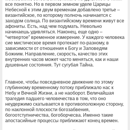
все понятно. Но в первом земном уделе Царицы
Небесной к этим двум временам добавлено третье –
византийское, по которому полночь начинается с
заходом солнца. По византийскому времени живут все
афониты. Есть, над чем подумать. Невольно
начинаешь удивляться. Наконец, еще одно –
“четвертое” временное измерение. У каждого человека
сие мистическое время протекает по-разному, в
зависимости от отношения к Богу и Заповедям
Божиим. Направление, скорость, качество этих
внутренних часов может часто меняться, как и наши
душевные состояния. Тут сугубая Тайна.
Главное, чтобы повседневное движение по этому
глубинному временному потоку приближало нас к
Небу и Вечной Жизни, а не наоборот. Величайшая
трагедия падшего человечества в том, что оно
неудержимо скатывается в противоположную сторону,
по наклонной плоскости богозабвения,
богоотступничества, богоборчесва. Именно такие
апостасийные процессы приближают конец времен.