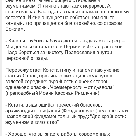
Они не имеют ничего общего с гибельным
экуменизмом. Я лично знаю таких иерархов. А
спасительная Благодать в наших храмах по-прежнему
остается. И сие ощущает на собственном опыте
каждый, кто причащается благоговейно, со страхом
Божиим.
- Зилоты глубоко заблуждаются, - вздыхает старец. –
Мы должны оставаться в Церкви, избегая расколов.
Надо бороться за чистоту Православия внутри
церковной ограды.
Перевожу ответ Константину и напоминаю учение
святых Отцов, призывающих к царскому пути и
золотой середине: “Крайности с обеих сторон
одинаково опасны. Чрезмерности – от дьявола”
(преподобный Иоанн Кассиан Римлянин).
- Кстати, выдающийся греческий богослов,
архимандрит Епифаний (Феодоропулос) именно так и
назвал свой фундаментальный труд: “Две крайности:
экуменизм и зилотство”.
- Хорошо, что вы знаете работы современных