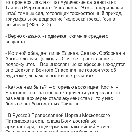
которое возглавляют талмудические сатанисты из
Тайного Верховного Синедриона. Это – генеральный
штаб темных сил, готовящих торжественный приход,
триумфальное воцарение “человека греха”, “сына
погибели”(2Фес. 2, 3).
- Верно сказано, - подмечает схимник среднего
возраста.
- Истиной обладает лишь Единая, Святая, Соборная и
Апос-тольская Церковь – Святое Православие, -
подвожу итог. – Все инославные конфессии находятся
вне Церкви и Вечного Спасения, не говоря уже об
иудаизме, исламе и восточных религиях.
- Как же нам быть?! – с горечью восклицает Костя. –
Большинство зилотов категорически утверждает, что
раз наши архиереи стали экуменистами, то у нас
больше нет благодатных Таинств.
- В Русской Православной Церкви Московского
Патриархата есть, слава Богу, достойные
архипастыри, - подчеркиваю важнейший момент. –