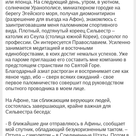
или японца. На следующий день, утром, в уютном,
солнечном Уранополисе, миниатюрном городке на
берегу Эгейского моря, получая диомонитирион
(разрешение для въезда на Афон), знакомлюсь с
заинтриговавшим меня паломником спортивного
вида. Плотный, подтянутый кореец Сильвестр –
католик из Сеула (столица южной Кореи), социолог по
профессии. Он интересуется Православием. Усиленно
занимается медитацией и восточными
единоборствами, в коих достиг немалых успехов. Уже
на пароме приглашаю его составить мне компанию в
предстоящем странствии по Святой Горе.
Благодарный азиат растроган и воспринимает сие как
явное чудо, ибо – сверх всяких ожиданий - свое
первое паломничество совершит под руководством
опытного проводника в моем лице.
На Афоне, так сближающим верующих людей,
состоялась завершающая, крайне важная для
Сильвестра беседа:
- В ближайшие дни отправляюсь в Афины, сообщает
мой спутник, обладающий безукоризненным тактом. –
Оттуда – самолетом – в Соединенные Штаты. Потом в