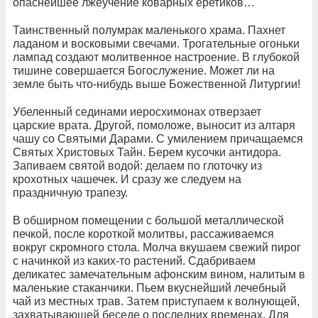
опаснейшее лжеучение коварных еретиков…
Таинственный полумрак маленького храма. Пахнет
ладаном и восковыми свечами. Трогательные огоньки
лампад создают молитвенное настроение. В глубокой
тишине совершается Богослужение. Может ли на
земле быть что-нибудь выше Божественной Литургии!
Убеленный сединами иеросхимонах отверзает
царские врата. Другой, помоложе, выносит из алтаря
чашу со Святыми Дарами. С умилением причащаемся
Святых Христовых Тайн. Берем кусочки антидора.
Запиваем святой водой: делаем по глоточку из
крохотных чашечек. И сразу же следуем на
праздничную трапезу.
В обширном помещении с большой металлической
печкой, после короткой молитвы, рассаживаемся
вокруг скромного стола. Молча вкушаем свежий пирог
с начинкой из каких-то растений. Сдабриваем
деликатес замечательным афонским вином, налитым в
маленькие стаканчики. Пьем вкуснейший лечебный
чай из местных трав. Затем приступаем к волнующей,
захватывающей беседе о последних временах. Для