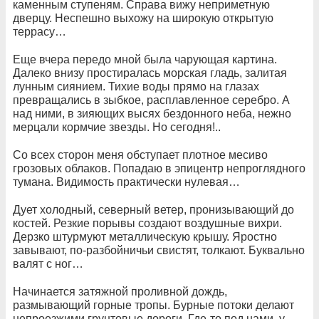
каменным ступеням. Справа вижу неприметную
дверцу. Неспешно выхожу на широкую открытую
террасу…
Еще вчера передо мной была чарующая картина.
Далеко внизу простиралась морская гладь, залитая
лунным сиянием. Тихие воды прямо на глазах
превращались в зыбкое, расплавленное серебро. А
над ними, в зияющих высях бездонного неба, нежно
мерцали кормчие звезды. Но сегодня!..
Со всех сторон меня обступает плотное месиво
грозовых облаков. Попадаю в эпицентр непроглядного
тумана. Видимость практически нулевая…
Дует холодный, северный ветер, пронизывающий до
костей. Резкие порывы создают воздушные вихри.
Дерзко штурмуют металлическую крышу. Яростно
завывают, по-разбойничьи свистят, толкают. Буквально
валят с ног…
Начинается затяжной проливной дождь,
размывающий горные тропы. Бурные потоки делают
непроезжими грунтовые дороги. Где-то под нами, у