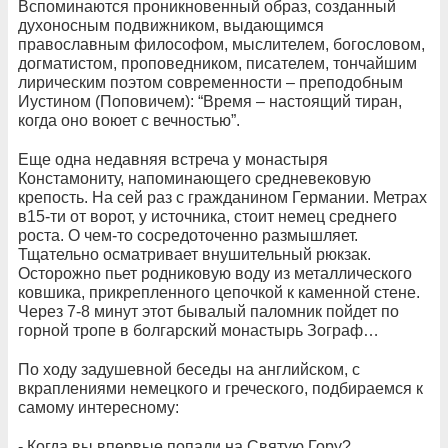
Вспоминаются проникновенный образ, созданный
духоносным подвижником, выдающимся
православным философом, мыслителем, богословом,
догматистом, проповедником, писателем, тончайшим
лирическим поэтом современности – преподобным
Иустином (Поповичем): “Время – настоящий тиран,
когда оно воюет с вечностью”.
Еще одна недавняя встреча у монастыря
Констамониту, напоминающего средневековую
крепость. На сей раз с гражданином Германии. Метрах
в15-ти от ворот, у источника, стоит немец среднего
роста. О чем-то сосредоточенно размышляет.
Тщательно осматривает внушительный рюкзак.
Осторожно пьет родниковую воду из металлического
ковшика, прикрепленного цепочкой к каменной стене.
Через 7-8 минут этот бывалый паломник пойдет по
горной тропе в болгарский монастырь Зограф…
По ходу задушевной беседы на английском, с
вкраплениями немецкого и греческого, подбираемся к
самому интересному:
- Когда вы впервые попали на Святую Гору?