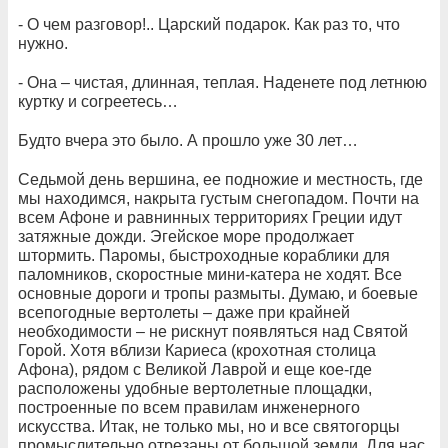
- О чем разговор!.. Царский подарок. Как раз то, что
нужно.
- Она – чистая, длинная, теплая. Наденете под летнюю
куртку и согреетесь…
Будто вчера это было. А прошло уже 30 лет…
Седьмой день вершина, ее подножие и местность, где
мы находимся, накрыта густым снегопадом. Почти на
всем Афоне и равнинных территориях Греции идут
затяжные дожди. Эгейское море продолжает
штормить. Паромы, быстроходные кораблики для
паломников, скоростные мини-катера не ходят. Все
основные дороги и тропы размыты. Думаю, и боевые
всепогодные вертолеты – даже при крайней
необходимости – не рискнут появляться над Святой
Горой. Хотя вблизи Кариеса (крохотная столица
Афона), рядом с Великой Лаврой и еще кое-где
расположены удобные вертолетные площадки,
построенные по всем правилам инженерного
искусства. Итак, не только мы, но и все святогорцы
промыслительно отрезаны от большой земли. Для нас