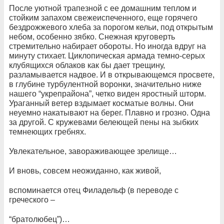
После уютной трапезной с ее домашним теплом и
стойким запахом свежеиспеченного, еще горячего
бездрожжевого хлеба за порогом кельи, под открытым
небом, особенно зябко. Снежная круговерть
стремительно набирает обороты. Но иногда вдруг на
минуту стихает. Циклопическая армада темно-серых
клубящихся облаков как бы дает трещину,
разламывается надвое. И в открывающемся просвете,
в глубине турбулентной воронки, значительно ниже
нашего “укрепрайона”, четко виден яростный шторм.
Ураганный ветер вздымает косматые волны. Они
неуемно накатывают на берег. Плавно и грозно. Одна
за другой. С кружевами белеющей пены на зыбких
темнеющих гребнях.
Увлекательное, завораживающее зрелище…
И вновь, совсем неожиданно, как живой,
вспоминается отец Филадельф (в переводе с
греческого –
“братолюбец”)…