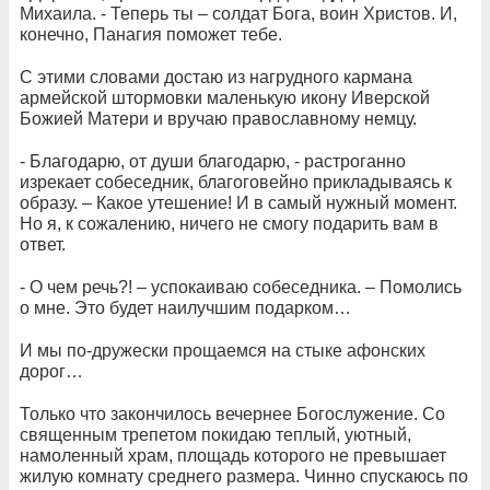
Михаила. - Теперь ты – солдат Бога, воин Христов. И,
конечно, Панагия поможет тебе.
С этими словами достаю из нагрудного кармана
армейской штормовки маленькую икону Иверской
Божией Матери и вручаю православному немцу.
- Благодарю, от души благодарю, - растроганно
изрекает собеседник, благоговейно прикладываясь к
образу. – Какое утешение! И в самый нужный момент.
Но я, к сожалению, ничего не смогу подарить вам в
ответ.
- О чем речь?! – успокаиваю собеседника. – Помолись
о мне. Это будет наилучшим подарком…
И мы по-дружески прощаемся на стыке афонских
дорог…
Только что закончилось вечернее Богослужение. Со
священным трепетом покидаю теплый, уютный,
намоленный храм, площадь которого не превышает
жилую комнату среднего размера. Чинно спускаюсь по