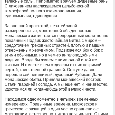
телесные силы. Неприметно врачуем душевные раны.
С ликованием наслаждаемся цельбоносной
атмосферой полного взаимопонимания,
единомыслия, единодушия.
За внешней простотой, незатейливой
размеренностью, монотонной обыденностью
монашеского жития таится непрерывный молитвенно-
покаянный Подвиг, жесточайшая Битва с миром –
средоточием греховных страстей, плотью и падшим,
отверженным херувимом. Подвизаемся бок о бок с
этими обычными, но в чем-то ангелоподобными
людьми. Вроде бы живем с ними одной и той же
жизнью. И вместе с тем отделены от них незримой
чертой, таинственной границей. Они уже давно
перешли сей невидимый, духовный Рубикон. Дали
монашеские обеты. Приняли монашеский постриг.
Стали гвардией Господа. А мы еще нет. И неизвестно,
удостоимся ли когда-нибудь этой великой чести.
Находимся одномоментно в четырех временных
измерениях. Привычные времена, московское и
греческое, с разницей в один час по сравнению с
московским, естественно, никого не удивляют. С ними