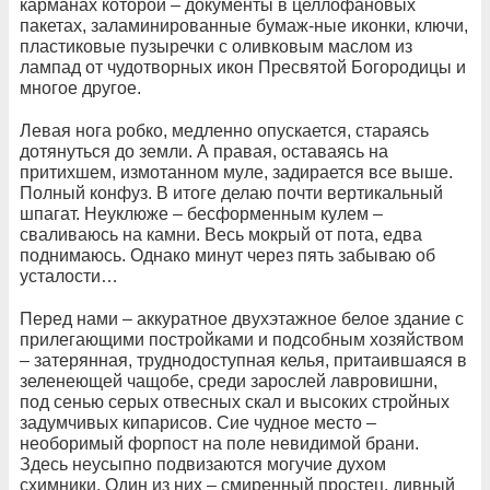
карманах которой – документы в целлофановых
пакетах, заламинированные бумаж-ные иконки, ключи,
пластиковые пузыречки с оливковым маслом из
лампад от чудотворных икон Пресвятой Богородицы и
многое другое.
Левая нога робко, медленно опускается, стараясь
дотянуться до земли. А правая, оставаясь на
притихшем, измотанном муле, задирается все выше.
Полный конфуз. В итоге делаю почти вертикальный
шпагат. Неуклюже – бесформенным кулем –
сваливаюсь на камни. Весь мокрый от пота, едва
поднимаюсь. Однако минут через пять забываю об
усталости…
Перед нами – аккуратное двухэтажное белое здание с
прилегающими постройками и подсобным хозяйством
– затерянная, труднодоступная келья, притаившаяся в
зеленеющей чащобе, среди зарослей лавровишни,
под сенью серых отвесных скал и высоких стройных
задумчивых кипарисов. Сие чудное место –
необоримый форпост на поле невидимой брани.
Здесь неусыпно подвизаются могучие духом
схимники. Один из них – смиренный простец, дивный