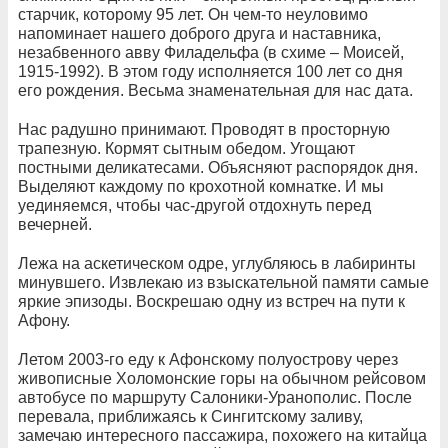
старчик, которому 95 лет. Он чем-то неуловимо
напоминает нашего доброго друга и наставника,
незабвенного авву Филадельфа (в схиме – Моисей,
1915-1992). В этом году исполняется 100 лет со дня
его рождения. Весьма знаменательная для нас дата.
Нас радушно принимают. Проводят в просторную
трапезную. Кормят сытным обедом. Угощают
постными деликатесами. Объясняют распорядок дня.
Выделяют каждому по крохотной комнатке. И мы
уединяемся, чтобы час-другой отдохнуть перед
вечерней.
Лежа на аскетическом одре, углубляюсь в лабиринты
минувшего. Извлекаю из взыскательной памяти самые
яркие эпизоды. Воскрешаю одну из встреч на пути к
Афону.
Летом 2003-го еду к Афонскому полуострову через
живописные Холомонские горы на обычном рейсовом
автобусе по маршруту Салоники-Уранополис. После
перевала, приближаясь к Сингитскому заливу,
замечаю интересного пассажира, похожего на китайца