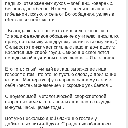
падших, отверженных духов – злейших, коварных,
беспощадных бесов. Их цель – пленить человека
гибельной ложью, отсечь от Богообщения, увлечь в
обители вечной смерти.
- Благодарю вас, сэнсей (в переводе с японского –
“старший; вежливое обращение к учителю, писателю,
врачу, начальнику или другому значительному лицу”), -
Сильвестр прижимает сильные ладони друг к другу.
Касается ими своей груди. Смиренно склоняется
передо мной в учтивом полупоклоне. – Я все понял…
Его тон, ясный, умный взгляд, выражение лица
говорят о том, что это не пустые слова, а признание
истины. Мастер кун фу по-православному осеняет
себя крестным знамением и скромно улыбается…
С неумолимой, металогической, сверхсветовой
скоростью исчезают в анналах прошлого секунды,
минуты, часы, целые годы…
Вот уже несколько дней блаженно гостим у
доблестных витязей духа. С радостью обновляем