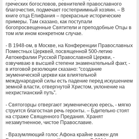
греческих богословов, ревнителей православного
благочестия, подмечает гостеприимный хозяин. – В
книге отца Епифания – прекрасные исторические
примеры. Там сказано, как поступали
богопросвещенные Святители и преподобные Отцы в
том или ином конкретном случае.
- В 1948-ом, в Москве, на Конференции Православных
Поместных Церквей, посвященной 500-летию
Автокефалии Русской Православной Церкви, -
озвучиваю в высшей степени знаменательный факт, -
в итоговой резолюции сказано: “создание
экуменической церкви как влиятельной
международной силы есть падение перед искушением
земной власти, отвергнутой Христом, уклонение на
нехристианский путь”.
- Святогорцы отвергают экуменическую ересь, - мягко
струится благостная речь геронты. – Бдительно стоят
на страже Священного Предания. Хранят
незамутненное, чистое Православие.
- Вразумляющий голос Афона крайне важен для