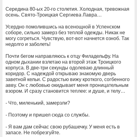
Середина 80-ых 20-го столетия. Холодная, тревожная
осень. Свято-Троицкая Сергиева Лавра…
Усердно помолившись на всенощной в Успенском
соборе, сильно замерз без теплой одежды. Никак не
могу согреться. Чувствую, вот-вот начнется озноб. Так
недолго и заболеть!
Почти бегом направляюсь к отцу Филадельфу. На
одном дыхании взлетаю на второй этаж Троицкого
корпуса. В две-три секунды одолеваю длинный
коридор. С надеждой открываю знакомую дверь
заветной кельи. С радостью вижу кроткого, согбенного
авву. Он с любовью окидывает меня проницательным
взором. И сразу становится теплее: и душе, и телу…
- Что, миленький, замерзли?
- Поэтому и пришел сюда со службы.
- Я вам дам сейчас свою рубашечку. У меня есть в
запасе. Не побрезгуйте.