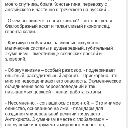
моего спутника, брата Константина, перевожу с
английского и частично с греческого на русский…
- О чем вы пишете в своих книгах? – интересуется
благообразный аскет и талантливый иконописец,
геронта келии.
- Критикую глобализм, различные оккультно-
магические системы и душевредный, губительный
экуменизм – вместилище всяческих ересей и
зловерий.
- Об экуменизме – особый разговор, - подчеркивает
опытный, рассудительный афонит. - Прискорбно, что
многие недооценивают его опасность. Экуменическое
объединение всех вероисповеданий и так
называемых церквей – явная работа сатаны.
- Несомненно, - соглашаюсь с геронтой. – Это мнимое
единство, основанное на лжи, - плацдарм для
создания универсальной религии грядущего
Антихриста. Экуменизм вместе с глобализмом –
послушные инструменты мирового масонства,