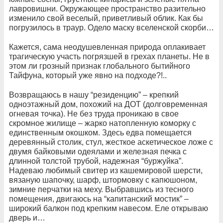
лавровишни. Окружающее пространство разительно
изменило свой веселый, приветливый облик. Как бы
погрузилось в траур. Одело маску вселенской скорби…
Кажется, сама неодушевленная природа оплакивает
трагическую участь погрязшей в грехах планеты. Не в
этом ли грозный признак глобального бытийного
Тайфуна, который уже явно на подходе?!..
Возвращаюсь в нашу “резиденцию” – крепкий
одноэтажный дом, похожий на ДОТ (долговременная
огневая точка). Не без труда проникаю в свое
скромное жилище – жарко натопленную коморку с
единственным окошком. Здесь едва помещается
деревянный столик, стул, жесткое аскетическое ложе с
двумя байковыми одеялами и железная печка с
длинной толстой трубой, надежная “буржуйка”.
Надеваю любимый свитер из кашемировой шерсти,
вязаную шапочку, шарф, штормовку с капюшоном,
зимние перчатки на меху. Выбравшись из тесного
помещения, двигаюсь на “капитанский мостик” –
широкий балкон под крепким навесом. Еле открываю
дверь и…