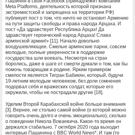
Пашинян в свой Facebook (принадлежит компании
Meta Platforms, деятельность которой признана
экстремистской и запрещена на территории РФ)
публикует пост о том, что ничто не остановит Армению
на пути защиты свободы и права народа Арцаха. И
пост «Да здравствует Республика Арцах! Да
здравствует героический народ Арцаха! Слава
армянской армии!» [11]. Начало довольно
воодушевляющее. Смелые армянские парни, совсем
молодые, полные уверенности в поддержке
государства шли воевать. Несмотря на страх
боролись, даже в шаге от смерти думали о том, как бы
помочь товарищам и родине. Ярким примером
смелости является Тигран Бабикян, который, будучи
19-летним молодым человеком, без доли сомнения
подорвал себя и вражеских солдат, которые его
окружили, чтобы не пострадали другие [18].
Уделим Второй Карабахской войне больше внимания
[3]. Вернее, не столько самой войне (о которой можно
говорить очень долго и очень эмоционально), сколько
о поведении Никола Воваевича. Какое-то время он
держался стабильно. 7 октября 2020 года выходит
интервью Пашиняна с BBC World News*. И там (то