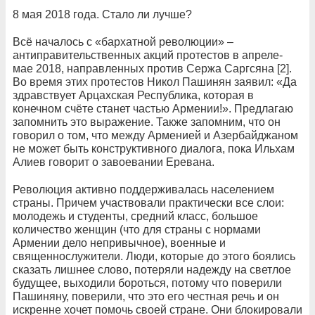
8 мая 2018 года. Стало ли лучше?
Всё началось с «бархатной революции» –
антиправительственных акций протестов в апреле-
мае 2018, направленных против Сержа Саргсяна [2].
Во время этих протестов Никол Пашинян заявил: «Да
здравствует Арцахская Республика, которая в
конечном счёте станет частью Армении!». Предлагаю
запомнить это выражение. Также запомним, что он
говорил о том, что между Арменией и Азербайджаном
не может быть конструктивного диалога, пока Ильхам
Алиев говорит о завоевании Еревана.
Революция активно поддерживалась населением
страны. Причем участвовали практически все слои:
молодежь и студенты, средний класс, большое
количество женщин (что для страны с нормами
Армении дело непривычное), военные и
священнослужители. Люди, которые до этого боялись
сказать лишнее слово, потеряли надежду на светлое
будущее, выходили бороться, потому что поверили
Пашиняну, поверили, что это его честная речь и он
искренне хочет помочь своей стране. Они блокировали