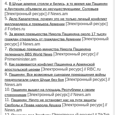
4.
В Шуши армяне стояли и бились, в то время как Пашинян
и Арутюнян объявили их несуществующими: Соловьев
[Электронный ресурс] // News.am
5.
Дело Карапетяна: почему это не только личный конфликт
[Электронный ресурс]
миллиардера и премьера Армении
// Forbes.ru
6.
За время премьерства Никола Пашиняна около 17 тысяч
[Электронный
граждан отказались от гражданства Армении
ресурс] // News.am
7.
Интервью премьер-министра Никола Пашиняна
[Электронный ресурс] //
телеканалу BBS World News
Primeminister.am
8.
Как развивается конфликт Пашиняна и Армянской
[Электронный ресурс] // RBC.ru
апостольской церкви
9.
Пашинян: Все возможные сценарии прекращения войны
[Электронный ресурс] //
предполагали сдачу Шуши без боя
News.am
10.
Пашинян вышел на площадь Республики к своим
[Электронный ресурс] // News.am
сторонникам
11.
Пашинян: Ничто не остановит нас на пути защиты
[Электронный ресурс] //
Свободы и Права народа Арцаха
News.am
12.
[Электронный ресурс] // TikTok