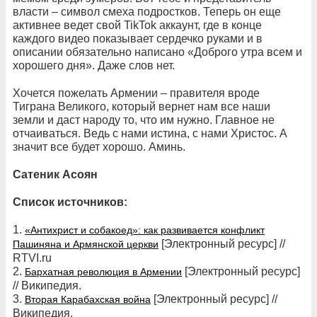
власти – символ смеха подростков. Теперь он еще
активнее ведет свой TikTok аккаунт, где в конце
каждого видео показывает сердечко руками и в
описании обязательно написано «Доброго утра всем и
хорошего дня». Даже слов нет.
Хочется пожелать Армении – правителя вроде
Тиграна Великого, который вернет нам все наши
земли и даст народу то, что им нужно. Главное не
отчаиваться. Ведь с нами истина, с нами Христос. А
значит все будет хорошо. Аминь.
Сатеник Асоян
Список источников:
1.
«Антихрист и собакоед»: как развивается конфликт
[Электронный ресурс] //
Пашиняна и Армянской церкви
RTVI.ru
2.
[Электронный ресурс]
Бархатная революция в Армении
// Википедия.
3.
[Электронный ресурс] //
Вторая Карабахская война
Википедия.