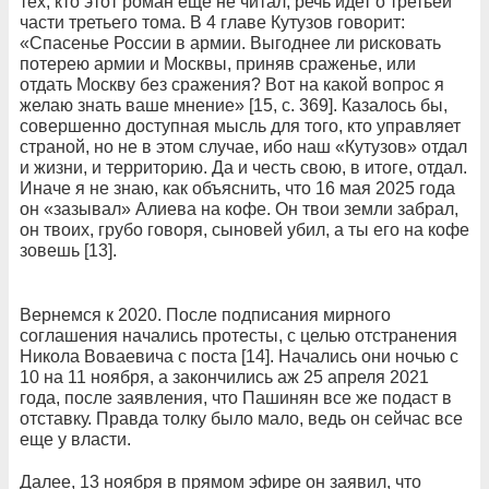
тех, кто этот роман еще не читал, речь идет о третьей
части третьего тома. В 4 главе Кутузов говорит:
«Спасенье России в армии. Выгоднее ли рисковать
потерею армии и Москвы, приняв сраженье, или
отдать Москву без сражения? Вот на какой вопрос я
желаю знать ваше мнение» [15, с. 369]. Казалось бы,
совершенно доступная мысль для того, кто управляет
страной, но не в этом случае, ибо наш «Кутузов» отдал
и жизни, и территорию. Да и честь свою, в итоге, отдал.
Иначе я не знаю, как объяснить, что 16 мая 2025 года
он «зазывал» Алиева на кофе. Он твои земли забрал,
он твоих, грубо говоря, сыновей убил, а ты его на кофе
зовешь [13].
Вернемся к 2020. После подписания мирного
соглашения начались протесты, с целью отстранения
Никола Воваевича с поста [14]. Начались они ночью с
10 на 11 ноября, а закончились аж 25 апреля 2021
года, после заявления, что Пашинян все же подаст в
отставку. Правда толку было мало, ведь он сейчас все
еще у власти.
Далее, 13 ноября в прямом эфире он заявил, что