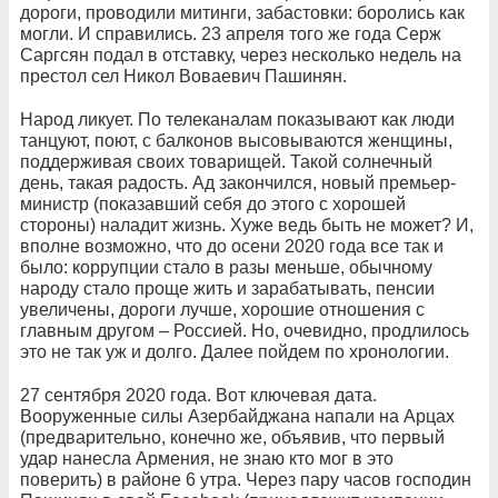
дороги, проводили митинги, забастовки: боролись как
могли. И справились. 23 апреля того же года Серж
Саргсян подал в отставку, через несколько недель на
престол сел Никол Воваевич Пашинян.
Народ ликует. По телеканалам показывают как люди
танцуют, поют, с балконов высовываются женщины,
поддерживая своих товарищей. Такой солнечный
день, такая радость. Ад закончился, новый премьер-
министр (показавший себя до этого с хорошей
стороны) наладит жизнь. Хуже ведь быть не может? И,
вполне возможно, что до осени 2020 года все так и
было: коррупции стало в разы меньше, обычному
народу стало проще жить и зарабатывать, пенсии
увеличены, дороги лучше, хорошие отношения с
главным другом – Россией. Но, очевидно, продлилось
это не так уж и долго. Далее пойдем по хронологии.
27 сентября 2020 года. Вот ключевая дата.
Вооруженные силы Азербайджана напали на Арцах
(предварительно, конечно же, объявив, что первый
удар нанесла Армения, не знаю кто мог в это
поверить) в районе 6 утра. Через пару часов господин