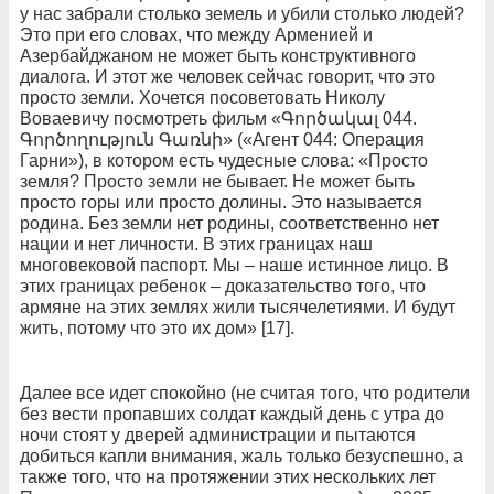
у нас забрали столько земель и убили столько людей?
Это при его словах, что между Арменией и
Азербайджаном не может быть конструктивного
диалога. И этот же человек сейчас говорит, что это
просто земли. Хочется посоветовать Николу
Воваевичу посмотреть фильм «Գործակալ 044.
Գործողություն Գառնի» («Агент 044: Операция
Гарни»), в котором есть чудесные слова: «Просто
земля? Просто земли не бывает. Не может быть
просто горы или просто долины. Это называется
родина. Без земли нет родины, соответственно нет
нации и нет личности. В этих границах наш
многовековой паспорт. Мы – наше истинное лицо. В
этих границах ребенок – доказательство того, что
армяне на этих землях жили тысячелетиями. И будут
жить, потому что это их дом» [17].
Далее все идет спокойно (не считая того, что родители
без вести пропавших солдат каждый день с утра до
ночи стоят у дверей администрации и пытаются
добиться капли внимания, жаль только безуспешно, а
также того, что на протяжении этих нескольких лет