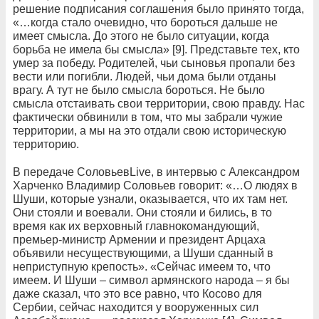
решение подписания соглашения было принято тогда,
«…когда стало очевидно, что бороться дальше не
имеет смысла. До этого не было ситуации, когда
борьба не имела бы смысла» [9]. Представьте тех, кто
умер за победу. Родителей, чьи сыновья пропали без
вести или погибли. Людей, чьи дома были отданы
врагу. А тут не было смысла бороться. Не было
смысла отстаивать свои территории, свою правду. Нас
фактически обвинили в том, что мы забрали чужие
территории, а мы на это отдали свою историческую
территорию.
В передаче СоловьевLive, в интервью с Александром
Харченко Владимир Соловьев говорит: «…О людях в
Шуши, которые узнали, оказывается, что их там нет.
Они стояли и воевали. Они стояли и бились, в то
время как их верховный главнокомандующий,
премьер-министр Армении и президент Арцаха
объявили несуществующими, а Шуши сданный в
неприступную крепость». «Сейчас имеем то, что
имеем. И Шуши – символ армянского народа – я бы
даже сказал, что это все равно, что Косово для
Сербии, сейчас находится у вооруженных сил