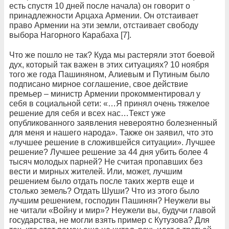
есть спустя 10 дней после начала) он говорит о
принадлежности Арцаха Армении. Он отстаивает
право Армении на эти земли, отстаивает свободу
выбора Нагорного Карабаха [7].
Что же пошло не так? Куда мы растеряли этот боевой
дух, который так важен в этих ситуациях? 10 ноября
того же года Пашиняном, Алиевым и Путиным было
подписано мирное соглашение, свое действие
премьер – министр Армении прокомментировал у
себя в социальной сети: «…Я принял очень тяжелое
решение для себя и всех нас…Текст уже
опубликованного заявления невероятно болезненный
для меня и нашего народа». Также он заявил, что это
«лучшее решение в сложившейся ситуации». Лучшее
решение? Лучшее решение за 44 дня убить более 4
тысяч молодых парней? Не считая пропавших без
вести и мирных жителей. Или, может, лучшим
решением было отдать после таких жертв еще и
столько земель? Отдать Шуши? Что из этого было
лучшим решением, господин Пашинян? Неужели вы
не читали «Войну и мир»? Неужели вы, будучи главой
государства, не могли взять пример с Кутузова? Для