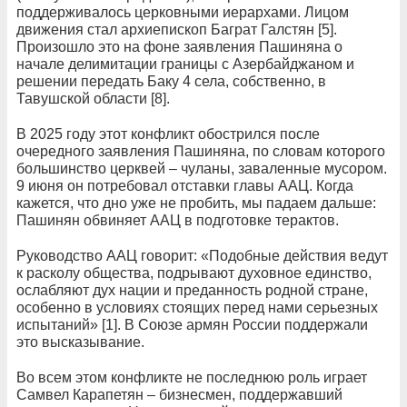
поддерживалось церковными иерархами. Лицом
движения стал архиепископ Баграт Галстян [5].
Произошло это на фоне заявления Пашиняна о
начале делимитации границы с Азербайджаном и
решении передать Баку 4 села, собственно, в
Тавушской области [8].
В 2025 году этот конфликт обострился после
очередного заявления Пашиняна, по словам которого
большинство церквей – чуланы, заваленные мусором.
9 июня он потребовал отставки главы ААЦ. Когда
кажется, что дно уже не пробить, мы падаем дальше:
Пашинян обвиняет ААЦ в подготовке терактов.
Руководство ААЦ говорит: «Подобные действия ведут
к расколу общества, подрывают духовное единство,
ослабляют дух нации и преданность родной стране,
особенно в условиях стоящих перед нами серьезных
испытаний» [1]. В Союзе армян России поддержали
это высказывание.
Во всем этом конфликте не последнюю роль играет
Самвел Карапетян – бизнесмен, поддержавший