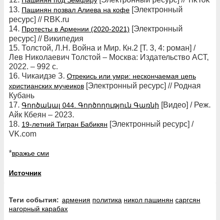
Пашинян под Земфиру
13.
[Электронный
Пашинян позвал Алиева на кофе
ресурс] // RBK.ru
14.
[Электронный
Протесты в Армении (2020-2021)
ресурс] // Википедия
15. Толстой, Л.Н. Война и Мир. Кн.2 [Т. 3, 4: роман] /
Лев Николаевич Толстой – Москва: Издательство АСТ,
2022. – 992 с.
16. Чикаидзе З.
Отрекись или умри: нескончаемая цепь
[Электронный ресурс] // Родная
христианских мучеиков
Кубань
17.
[Видео] / Реж.
Գործակալ 044. Գործողություն Գառնի
Айк Кбеян – 2023.
18.
[Электронный ресурс] /
19-летний Тигран Бабикян
VK.com
*
вражье сми
Источник
Теги события:
армения
политика
никол пашинян
саргсян
нагорный карабах