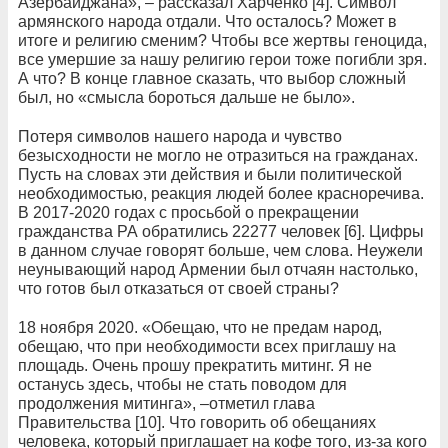
Азербайджана», – рассказал Харченко [4]. Символ
армянского народа отдали. Что осталось? Может в
итоге и религию сменим? Чтобы все жертвы геноцида,
все умершие за нашу религию герои тоже погибли зря.
А что? В конце главное сказать, что выбор сложный
был, но «смысла бороться дальше не было».
Потеря символов нашего народа и чувство
безысходности не могло не отразиться на гражданах.
Пусть на словах эти действия и были политической
необходимостью, реакция людей более красноречива.
В 2017-2020 годах с просьбой о прекращении
гражданства РА обратились 22277 человек [6]. Цифры
в данном случае говорят больше, чем слова. Неужели
неунывающий народ Армении был отчаян настолько,
что готов был отказаться от своей страны?
18 ноября 2020. «Обещаю, что не предам народ,
обещаю, что при необходимости всех приглашу на
площадь. Очень прошу прекратить митинг. Я не
останусь здесь, чтобы не стать поводом для
продолжения митинга», –отметил глава
Правительства [10]. Что говорить об обещаниях
человека, который приглашает на кофе того, из-за кого