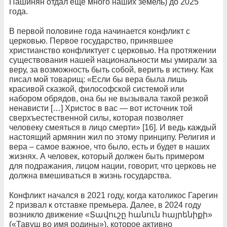
Пашинян отдал еще много наших земель) до 2025
года.
В первой половине года начинается конфликт с
церковью. Первое государство, принявшее
христианство конфликтует с церковью. На протяжении
существования нашей национальности мы умирали за
веру, за возможность быть собой, верить в истину. Как
писал мой товарищ: «Если бы вера была лишь
красивой сказкой, философской системой или
набором обрядов, она бы не вызывала такой резкой
ненависти […] Христос в вас — вот источник той
сверхъестественной силы, которая позволяет
человеку смеяться в лицо смерти» [16]. И ведь каждый
настоящий армянин жил по этому принципу. Религия и
вера – самое важное, что было, есть и будет в наших
жизнях. А человек, который должен быть примером
для подражания, лицом нации, говорит, что церковь не
должна вмешиваться в жизнь государства.
Конфликт начался в 2021 году, когда католикос Гарегин
2 призвал к отставке премьера. Далее, в 2024 году
возникло движение «Տավուշը հանուն հայրենիքի»
(«Тавуш во имя родины»), которое активно