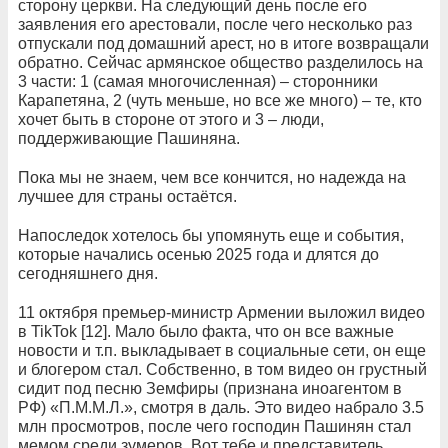
сторону церкви. На следующий день после его
заявления его арестовали, после чего несколько раз
отпускали под домашний арест, но в итоге возвращали
обратно. Сейчас армянское общество разделилось на
3 части: 1 (самая многочисленная) – сторонники
Карапетяна, 2 (чуть меньше, но все же много) – те, кто
хочет быть в стороне от этого и 3 – люди,
поддерживающие Пашиняна.
Пока мы не знаем, чем все кончится, но надежда на
лучшее для страны остаётся.
Напоследок хотелось бы упомянуть еще и события,
которые начались осенью 2025 года и длятся до
сегодняшнего дня.
11 октября премьер-министр Армении выложил видео
в TikTok [12]. Мало было факта, что он все важные
новости и т.п. выкладывает в социальные сети, он еще
и блогером стал. Собственно, в том видео он грустный
сидит под песню Земфиры (признана иноагентом в
РФ) «П.М.М.Л.», смотря в даль. Это видео набрало 3.5
млн просмотров, после чего господин Пашинян стал
мемом среди зумеров. Вот тебе и представитель