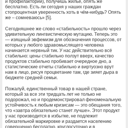
и профилактории), получишь жильё, опять же
бесплатно. Есть ли сегодня у наших граждан
стопроцентная уверенность хоть в чём-нибудь? Опять
же – сомневаюсь» [5].
Сегодняшнее же слово «стабильность» прошло через
удивительную лингвистическую мутацию. Теперь это
— изящный эвфемизм для обозначения процессов, от
которых у любого здравомыслящего человека
начинается нервный тик. У нас действительно всё
стабильно: цены стабильно ползут вверх, качество
продуктов стабильно пробивает очередное дно, а
статистические отчеты стабильно и виртуозно врут
нам в лицо, рисуя процветание там, где зияет дыра в
бюджете средней семьи.
Пожалуй, единственный товар в нашей стране,
который за все эти тридцать лет не только не
подорожал, но и продемонстрировал феноменальную
устойчивость к любым кризисам — это обещания того,
что «завтра обязательно станет лучше». Этот продукт
у нас производится в избытке, не подлежит
обязательной маркировке и раздается населению
совершенно бесплатно, круглосуточно и в