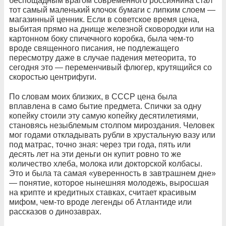
беспощадным врагом современного россиянина стал
тот самый маленький клочок бумаги с липким слоем —
магазинный ценник. Если в советское время цена,
выбитая прямо на днище железной сковородки или на
картонном боку спичечного коробка, была чем-то
вроде священного писания, не подлежащего
пересмотру даже в случае падения метеорита, то
сегодня это — переменчивый флюгер, крутящийся со
скоростью центрифуги.
По словам моих близких, в СССР цена была
вплавлена в само бытие предмета. Спички за одну
копейку стоили эту самую копейку десятилетиями,
становясь незыблемым столпом мироздания. Человек
мог годами откладывать рубли в хрустальную вазу или
под матрас, точно зная: через три года, пять или
десять лет на эти деньги он купит ровно то же
количество хлеба, молока или докторской колбасы.
Это и была та самая «уверенность в завтрашнем дне»
— понятие, которое нынешняя молодежь, выросшая
на крипте и кредитных ставках, считает красивым
мифом, чем-то вроде легенды об Атлантиде или
рассказов о динозаврах.