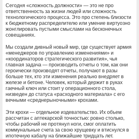
Сегодня «сложность должности» — это не про
ответственность за жизни людей или сложность
технологического процесса. Это про степень близости
к бюджетному распределителю или умение виртуозно
жонглировать пустыми смыслами на бесконечных
совещаниях.
Мы создали дивный новый мир, где существует армия
«менеджеров по управлению изменениями» и
«координаторов стратегического развития», чья
главная задача — производить отчеты о том, как они
героически производят отчеты, получают в разы
больше тех, кто эти изменения реально внедряет в
железе и бетоне. Человек, который держит в руках
гаечный ключ или стоит у операционного стола,
низведен до статуса «расходного материала» с его
вечными «среднерыночными» крохами.
Эти крохи — отдельное издевательство. Их объем
рассчитан с аптекарской точностью: ровно столько,
чтобы рабочий не протянул ноги, смог оплатить
коммунальные счета за свою хрущевку и втиснулся в
ипотечную кабалу на ближайшие тридцать лет.