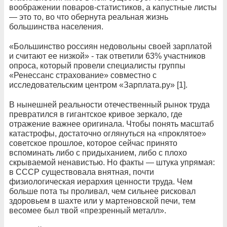
воображении поваров-статистиков, а капустные листы
— это то, во что обернута реальная жизнь
большинства населения.
«Большинство россиян недовольны своей зарплатой
и считают ее низкой» - так ответили 63% участников
опроса, который провели специалисты группы
«Ренессанс страхование» совместно с
исследовательским центром «Зарплата.ру» [1].
В нынешней реальности отечественный рынок труда
превратился в гигантское кривое зеркало, где
отражение важнее оригинала. Чтобы понять масштаб
катастрофы, достаточно оглянуться на «проклятое»
советское прошлое, которое сейчас принято
вспоминать либо с придыханием, либо с плохо
скрываемой ненавистью. Но факты — штука упрямая:
в СССР существовала внятная, почти
физиологическая иерархия ценности труда. Чем
больше пота ты проливал, чем сильнее рисковал
здоровьем в шахте или у мартеновской печи, тем
весомее был твой «презренный металл».