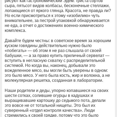
рисуют как гастрономический Эдем: триста сортов
сыра, пятьсот видов колбасы, бесконечные стеллажи,
лопающиеся от яркого глянца. Красота, не правда ли?
Но если присмотреться к этому «изобилию» чуть
внимательнее, за пестрой упаковкой обнаруживается
не еда, а отчет о достижениях военно-химического
комплекса.
Давайте будем честны: в советское время за хорошим
куском говядины действительно нужно было
«побегать» — об этом я не раз слышала от своей
бабушки, — а за право купить приличный сервелат —
вступить в негласную схватку с распределительной
системой. Но когда вы, наконец, добывали это
вожделенное мясо, вы могли быть уверены в одном:
это было мясо. У него была кость, жир и волокна, а не
молекулярная решетка, созданная в лаборатории.
Наши родители и деды, упорно копавшиеся на своих
шести сотках, солившие огурцы в кадушках и
выращивавшие картошку до седьмого пота, делали
это вовсе не от тотальной нищеты. Это был их
суверенный «отдел контроля качества». Люди
стремились к своей грядке, потому что это было