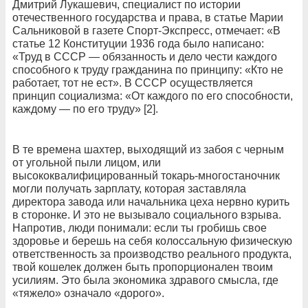
Дмитрий Лукашевич, специалист по истории
отечественного государства и права, в статье Марии
Сальниковой в газете Спорт-Экспресс, отмечает: «В
статье 12 Конституции 1936 года было написано:
«Труд в СССР — обязанность и дело чести каждого
способного к труду гражданина по принципу: «Кто не
работает, тот не ест». В СССР осуществляется
принцип социализма: «От каждого по его способности,
каждому — по его труду» [2].
В те времена шахтер, выходящий из забоя с черным
от угольной пыли лицом, или
высококвалифицированный токарь-многостаночник
могли получать зарплату, которая заставляла
директора завода или начальника цеха нервно курить
в сторонке. И это не вызывало социального взрыва.
Напротив, люди понимали: если ты гробишь свое
здоровье и берешь на себя колоссальную физическую
ответственность за производство реального продукта,
твой кошелек должен быть пропорционален твоим
усилиям. Это была экономика здравого смысла, где
«тяжело» означало «дорого».