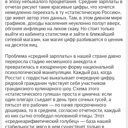
в эпоху небывалого процветания. Средние зарплаты в
отчетах рисуют такие красивые цифры, что хочется
немедленно переехать в ту «статистическую Россию»,
где живет автор этих данных. Там, в этом дивном мире
графиков, доходы населения неуклонно ползут вверх,
обгоняя инфляцию на лихом скаку. Но стоит только
выйти из кабинета статистики и зайти в ближайший
сетевой магазин, как магия цифр разбивается о ценник
на десяток яиц.
Проблема «средней зарплаты» в нашей стране давно
переросла стадию несмешного анекдота и
превратилась в изощренную форму национальной
психологической манипуляции. Каждый раз, когда
Росстат с гордостью выкатывает очередную цифру,
рядовой гражданин чувствует себя участником
грандиозного кулинарного шоу. Схема этого
«статистического гуляша» проста и цинична: если
один олигарх съедает в день трех сочных гусей, а
пятьсот его рабочих — по пачке просроченного
доширака, то в среднем, согласно отчетности, каждый
из них сытно отобедал половиной птицы. Этот
«среднеарифметический голубец» — база нашей
стабильности: мясо в нем существует только в