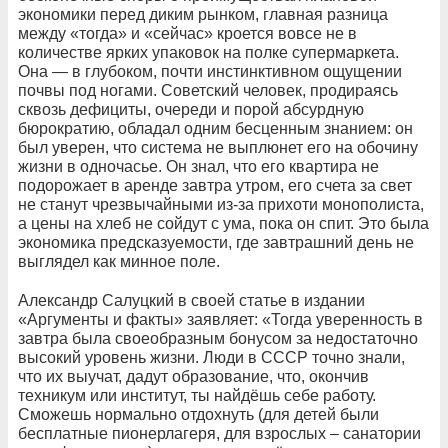
экономики перед диким рынком, главная разница
между «тогда» и «сейчас» кроется вовсе не в
количестве ярких упаковок на полке супермаркета.
Она — в глубоком, почти инстинктивном ощущении
почвы под ногами. Советский человек, продираясь
сквозь дефициты, очереди и порой абсурдную
бюрократию, обладал одним бесценным знанием: он
был уверен, что система не выплюнет его на обочину
жизни в одночасье. Он знал, что его квартира не
подорожает в аренде завтра утром, его счета за свет
не станут чрезвычайными из-за прихоти монополиста,
а цены на хлеб не сойдут с ума, пока он спит. Это была
экономика предсказуемости, где завтрашний день не
выглядел как минное поле.
Александр Салуцкий в своей статье в издании
«Аргументы и факты» заявляет: «Тогда уверенность в
завтра была своеобразным бонусом за недостаточно
высокий уровень жизни. Люди в СССР точно знали,
что их выучат, дадут образование, что, окончив
техникум или институт, ты найдёшь себе работу.
Сможешь нормально отдохнуть (для детей были
бесплатные пионерлагеря, для взрослых – санатории