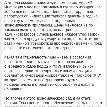
А что мы имеем в нашем «дивном новом мире»?
Инфляция у нас превратилась в какое-то изощренное
хобби для правительства. Чиновники с гордостью
рапортуют об индексации тарифов дважды в год, но
по факту мы имеем дело с ежедневным
экономическим триллером. Цены меняются не по
законам рынка, а, кажется, по настроению
администраторов супермаркетов каждое утро. Порой
кажется, что продукты умудряются подорожать в три
раза именно в тот короткий промежуток времени, пока
вы несете их в тележке от полки до кассы.
Какая там стабильность? Мы живем в состоянии
вечного «низкого старта», постоянно ожидая
очередного удара под дых: то ли валютный рынок
опять «совершит маневр», то ли коммунальщики
объявят об очередной «корректировке» тарифов ЖКХ,
которая почему-то всегда корректируется
исключительно в сторону их обогащения и нашего
обнищания.
Но апогеем этого экономического садизма стали
пенсии. Тема пенсионного обеспечения сегодня — это