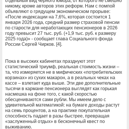
отдельный вид черного юмора, от которого не смешно
никому, кроме авторов этих реформ. Нам с помпой
объявляют о грядущем экономическом прорыве:
«После индексации на 7,6%, которая состоится 1
января 2026 года, средний размер страховой пенсии
по старости для неработающих пенсионеров в 2026
году превысит 27 тыс. руб. (+1,9 тыс. руб. к размеру
2025 года)» - сообщает глава Социального фонда
России Сергей Чирков. [4].
Пока в высоких кабинетах празднуют этот
статистический триумф, реальная стоимость жизни –
та, что измеряется не в мифических «потребительских
корзинах» из сухих макарон, а в реальных чеках на
кассе – взлетает куда выше. Эти две дополнительные
тысячи в кармане пенсионера выглядят как горькая
насмешка на фоне того, с какой скоростью
обесцениваются сами рубли. Мы имеем дело с
удивительной математикой: на бумаге доходы растут
на семь процентов, а на практике покупательная
способность падает в разы быстрее, превращая
«заслуженный отдых» в бесконечный квест по
выживанию.