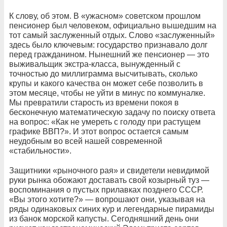
К слову, об этом. В «ужасном» советском прошлом
пенсионер был человеком, официально вышедшим на
тот самый заслуженный отдых. Слово «заслуженный»
здесь было ключевым: государство признавало долг
перед гражданином. Нынешний же пенсионер — это
выживальщик экстра-класса, вынужденный с
точностью до миллиграмма высчитывать, сколько
крупы и какого качества он может себе позволить в
этом месяце, чтобы не уйти в минус по коммуналке.
Мы превратили старость из времени покоя в
бесконечную математическую задачу по поиску ответа
на вопрос: «Как не умереть с голоду при растущем
графике ВВП?». И этот вопрос остается самым
неудобным во всей нашей современной
«стабильности».
Защитники «рыночного рая» и свидетели невидимой
руки рынка обожают доставать свой козырный туз —
воспоминания о пустых прилавках позднего СССР.
«Вы этого хотите?» — вопрошают они, указывая на
ряды одинаковых синих кур и легендарные пирамиды
из банок морской капусты. Сегодняшний день они