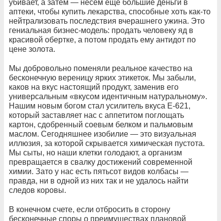
убивает, а затем — несем еще большие деньги в
аптеки, чтобы купить лекарства, способные хоть как-то
нейтрализовать последствия вчерашнего ужина. Это
гениальная бизнес-модель: продать человеку яд в
красивой обертке, а потом продать ему антидот по
цене золота.
Мы добровольно поменяли реальное качество на
бесконечную вереницу ярких этикеток. Мы забыли,
каков на вкус настоящий продукт, заменив его
универсальным «вкусом идентичным натуральному».
Нашим новым богом стал усилитель вкуса Е-621,
который заставляет нас с аппетитом поглощать
картон, сдобренный соевым белком и пальмовым
маслом. Сегодняшнее изобилие — это визуальная
иллюзия, за которой скрывается химическая пустота.
Мы сыты, но наши клетки голодают, а организм
превращается в свалку достижений современной
химии. Зато у нас есть пятьсот видов колбасы —
правда, ни в одной из них так и не удалось найти
следов коровы.
В конечном счете, если отбросить в сторону
бесконечные споры о преимуществах плановой