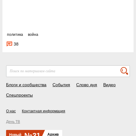
политика
война
38
Блоги и сообщества
События
Слово дня
Видео
Спецпроекты
О нас
Контактная информация
День ТВ
№31
Архив
Новый