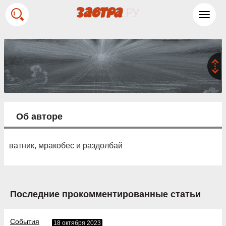
Toggl
navig
Об авторе
ватник, мракобес и раздолбай
Последние прокомментированные статьи
События
18 октября 2023