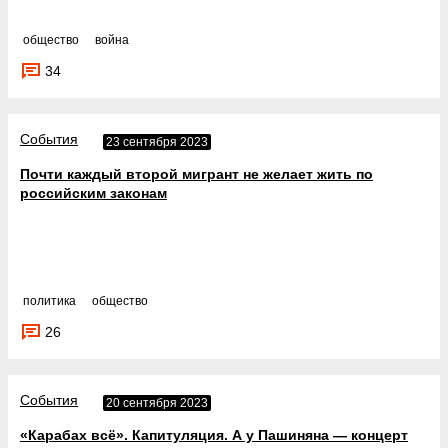
общество
война
34
События
23 сентября 2023
Почти каждый второй мигрант не желает жить по
российским законам
политика
общество
26
События
20 сентября 2023
«Карабах всё». Капитуляция. А у Пашиняна — концерт