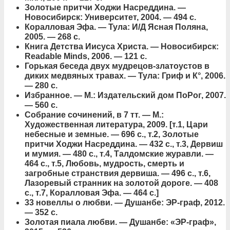
Золотые притчи Ходжи Насреддина. —
Новосибирск: Университет, 2004. — 494 с.
Коралловая Эфа. — Тула: И/Д Ясная Поляна,
2005. — 268 с.
Книга Детства Иисуса Христа. — Новосибирск:
Readable Minds, 2006. — 121 с.
Горькая беседа двух мудрецов-златоустов в
диких медвяных травах. — Тула: Гриф и К°, 2006.
— 280 с.
Избранное. — М.: Издательский дом ПоРог, 2007.
— 560 с.
Собрание сочинений, в 7 тт. — М.:
Художественная литература, 2009. [т.1, Цари
небесные и земные. — 696 с., т.2, Золотые
притчи Ходжи Насреддина. — 432 с., т.3, Дервиш
и мумия. — 480 с., т.4, Талдомские журавли. —
464 с., т.5, Любовь, мудрость, смерть и
загробные странствия дервиша. — 496 с., т.6,
Лазоревый странник на золотой дороге. — 408
с., т.7, Коралловая Эфа. — 464 с.]
33 новеллы о любви. — Душанбе: ЭР-граф, 2012.
— 352 с.
Золотая пиала любви. — Душанбе: «ЭР-граф»,