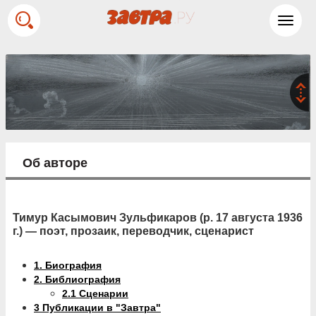
Toggl
navig
Об авторе
Тимур Касымович Зульфикаров (р. 17 августа 1936
г.) — поэт, прозаик, переводчик, сценарист
1.
Биография
2.
Библиография
2.1
Сценарии
3
Публикации в "Завтра"