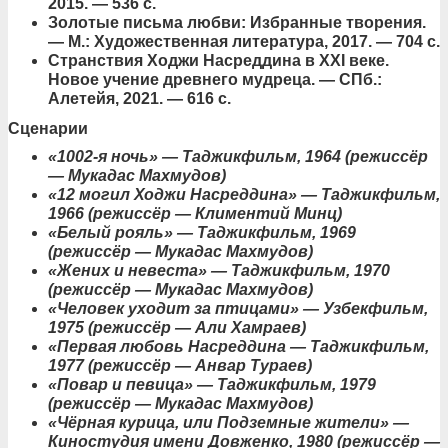
2015. — 536 с.
Золотые письма любви: Избранные творения.
— М.: Художественная литература, 2017. — 704 с.
Странствия Ходжи Насреддина в XXI веке.
Новое учение древнего мудреца. — СПб.:
Алетейя, 2021. — 616 с.
Сценарии
«1002-я ночь» — Таджикфильм, 1964 (режиссёр
— Мукадас Махмудов)
«12 могил Ходжи Насреддина» — Таджикфильм,
1966 (режиссёр — Климентий Минц)
«Белый рояль» — Таджикфильм, 1969
(режиссёр — Мукадас Махмудов)
«Жених и невеста» — Таджикфильм, 1970
(режиссёр — Мукадас Махмудов)
«Человек уходит за птицами» — Узбекфильм,
1975 (режиссёр — Али Хамраев)
«Первая любовь Насреддина — Таджикфильм,
1977 (режиссёр — Анвар Тураев)
«Повар и певица» — Таджикфильм, 1979
(режиссёр — Мукадас Махмудов)
«Чёрная курица, или Подземные жители» —
Киностудия имени Довженко, 1980 (режиссёр —