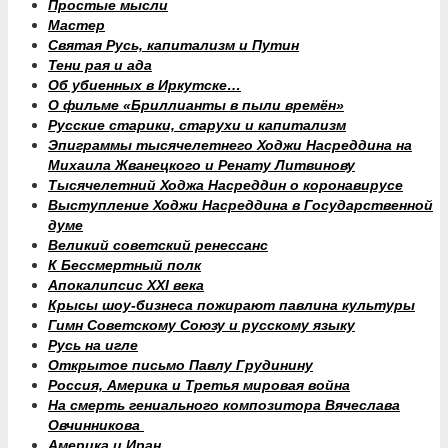
Простые мысли
Мастер
Святая Русь, капитализм и Путин
Тени рая и ада
Об убиенных в Иркутске…
О фильме «Бриллианты в пыли времён»
Русские старики, старухи и капитализм
Эпиграммы тысячелетнего Ходжи Насреддина на
Михаила Жванецкого и Ренату Литвинову
Тысячелетний Ходжа Насреддин о коронавирусе
Выступление Ходжи Насреддина в Государственной
думе
Великий советский ренессанс
К Бессмертный полк
Апокалипсис XXI века
Крысы шоу-бизнеса пожирают павлина культуры
Гимн Советскому Союзу и русскому языку
Русь на игле
Открытое письмо Павлу Грудинину
Россия, Америка и Третья мировая война
На смерть гениального композитора Вячеслава
Овчинникова
Америка и Иран