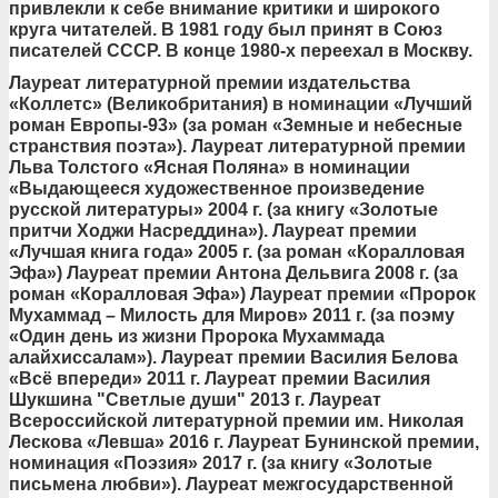
привлекли к себе внимание критики и широкого
круга читателей. В 1981 году был принят в Союз
писателей СССР. В конце 1980-х переехал в Москву.
Лауреат литературной премии издательства
«Коллетс» (Великобритания) в номинации «Лучший
роман Европы-93» (за роман «Земные и небесные
странствия поэта»). Лауреат литературной премии
Льва Толстого «Ясная Поляна» в номинации
«Выдающееся художественное произведение
русской литературы» 2004 г. (за книгу «Золотые
притчи Ходжи Насреддина»). Лауреат премии
«Лучшая книга года» 2005 г. (за роман «Коралловая
Эфа») Лауреат премии Антона Дельвига 2008 г. (за
роман «Коралловая Эфа») Лауреат премии «Пророк
Мухаммад – Милость для Миров» 2011 г. (за поэму
«Один день из жизни Пророка Мухаммада
алайхиссалам»). Лауреат премии Василия Белова
«Всё впереди» 2011 г. Лауреат премии Василия
Шукшина "Светлые души" 2013 г. Лауреат
Всероссийской литературной премии им. Николая
Лескова «Левша» 2016 г. Лауреат Бунинской премии,
номинация «Поэзия» 2017 г. (за книгу «Золотые
письмена любви»). Лауреат межгосударственной