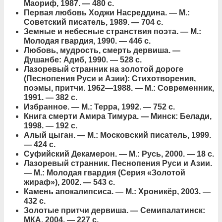
Маориф, 1987. — 480 с.
Первая любовь Ходжи Насреддина. — М.:
Советский писатель, 1989. — 704 с.
Земные и небесные странствия поэта. — М.:
Молодая гвардия, 1990. — 446 с.
Любовь, мудрость, смерть дервиша. —
Душанбе: Адиб, 1990. — 528 с.
Лазоревый странник на золотой дороге
(Песнопения Руси и Азии): Стихотворения,
поэмы, притчи. 1962—1988. — М.: Современник,
1991. — 382 с.
Избранное. — М.: Терра, 1992. — 752 с.
Книга смерти Амира Тимура. — Минск: Белади,
1998. — 192 с.
Алый цыган. — М.: Московский писатель, 1999.
— 424 с.
Суфийский Декамерон. — М.: Русь, 2000. — 18 с.
Лазоревый странник. Песнопения Руси и Азии.
— М.: Молодая гвардия (Серия «Золотой
жираф»), 2002. — 543 с.
Камень апокалипсиса. — М.: Хроникёр, 2003. —
432 с.
Золотые притчи дервиша. — Семипалатинск:
МКА, 2004. — 227 с.