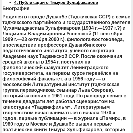
4.
Публикации о Тимуре Зульфикарове
Биография
Родился в городе Душанбе (Таджикская ССР) в семье
таджикского партийного и государственного деятеля
Мухаммадкасима Зульфикарова (1904 г.—1937 г.?) и
Людмилы Владимировны Успенской (11 сентября
1909 г.—23 октября 2000 г.), филолога-востоковеда,
впоследствии профессора Душанбинского
педагогического института, учёного секретаря
Академии наук Таджикской ССР. После окончания
средней школы в 1954 г. поступил на
филологический факультет Ленинградского
госуниверситета, на первом курсе перевёлся на
философский факультет, а в 1956 году — в
московский Литературный институт (таджикская
группа переводчиков, семинар Льва Озерова),
который закончил в 1961 году. По распределению в
течение двадцати лет работал сценаристом на
киностудии «Таджикфильм». Литературным
творчеством начал заниматься с начала 1970-х
годов, первые публикации — в журнале «Памир», в
1980 году в Москве и Душанбе вышли первые
поэтические книги Тимура Зульфикарова, которые