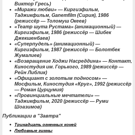
Виктор Гресь)
«Миражи любви» — Киргизфильм,
Таджикфильм, Ganemfilm (Сирия), 1986
(режиссёр — Толомуш Океев)
«Театр шута Рустама» (анимационный) —
Киргизфильм, 1986 (режиссёр — Шибек
Джекшенбаев)
«Суперпудель» (анимационный) —
Киргизфильм, 1987 (режиссёр — Болотбек
Жумалиев)
«Возвращение Ходжи Насреддина» — Контакт,
Киностудия им. Горького, 1989 (режиссёр —
Рейн Либлик)
«Официант с золотым подносом» —
Мосфильм, Киностудия «Круг», 1992 (режиссёр
— Роман Цурцумия)
«Провинциальные мечтатели» —
Таджикфильм, 2020 (режиссёр — Руми
Шоазимов)
Публикации в "Завтра"
Тринадцать огненных коней
Любовные гимны