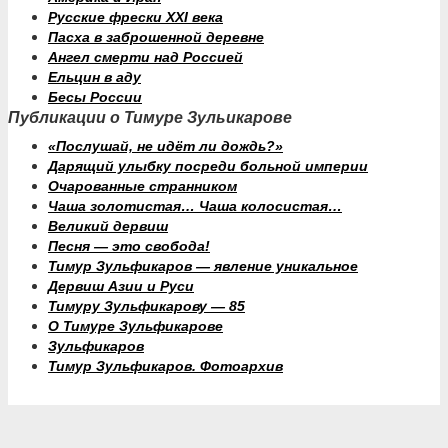
Русские фрески XXI века
Пасха в заброшенной деревне
Ангел смерти над Россией
Ельцин в аду
Бесы России
Публикации о Тимуре Зульикарове
«Послушай, не идёт ли дождь?»
Дарящий улыбку посреди больной империи
Очарованные странником
Чаша золотистая… Чаша колосистая…
Великий дервиш
Песня — это свобода!
Тимур Зульфикаров — явление уникальное
Дервиш Азии и Руси
Тимуру Зульфикарову — 85
О Тимуре Зульфикарове
Зульфикаров
Тимур Зульфикаров. Фотоархив