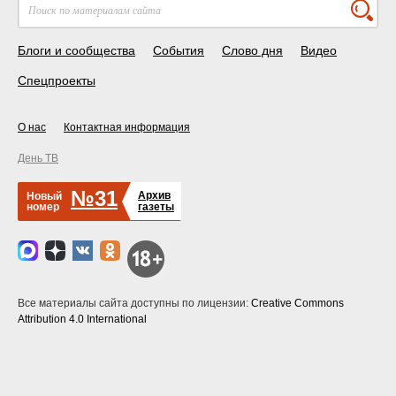
Блоги и сообщества
События
Слово дня
Видео
Спецпроекты
О нас
Контактная информация
День ТВ
№31
Архив
Новый
номер
газеты
Все материалы сайта доступны по лицензии:
Creative Commons
Attribution 4.0 International