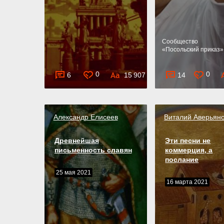
Cообщество
«
Посольский приказ
»
0
0
6
15 907
14
Александр Елисеев
Виталий Аверьян
Древнейшая
Эти песни не
письменность славян
коммерция, а
послание
25 мая 2021
16 марта 2021