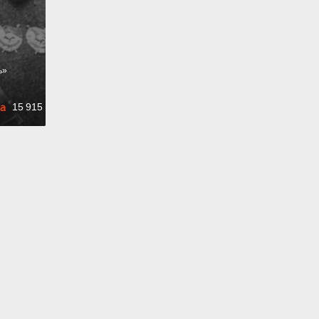
ь
»
15 915