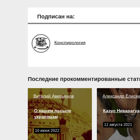
Подписан на:
Конспирология
Последние прокомментированные стат
Виталий Аверьянов
Александр Елисе
О нашем посыле
Казус Никарагуа
украинцам
12 августа 2021
10 июня 2022