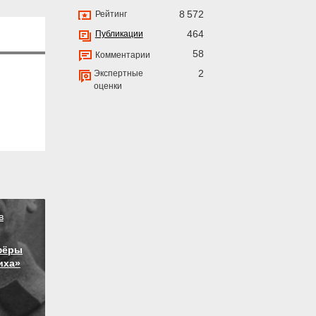
8 572
Рейтинг
464
Публикации
58
Комментарии
2
Экспертные
оценки
в
фёры
иха»