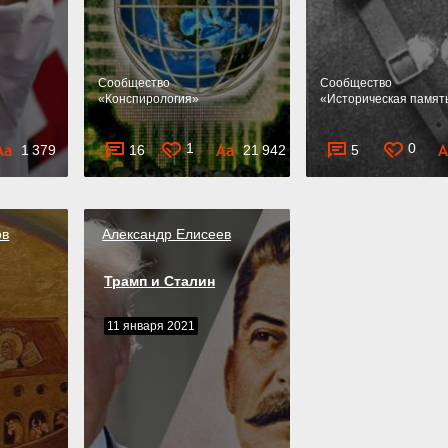
Cообщество
Cообщество
«
Конспирология
»
«
Историческая памят
1
0
1 379
16
21 942
5
ов
Александр Елисеев
Трамп и Сталин
11 января 2021