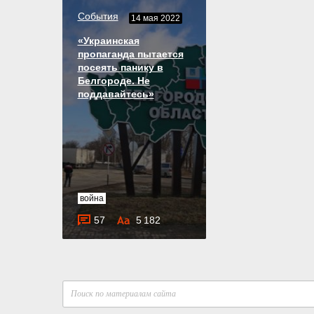
События
14 мая 2022
«Украинская
пропаганда пытается
посеять панику в
Белгороде. Не
поддавайтесь»
война
57
5 182