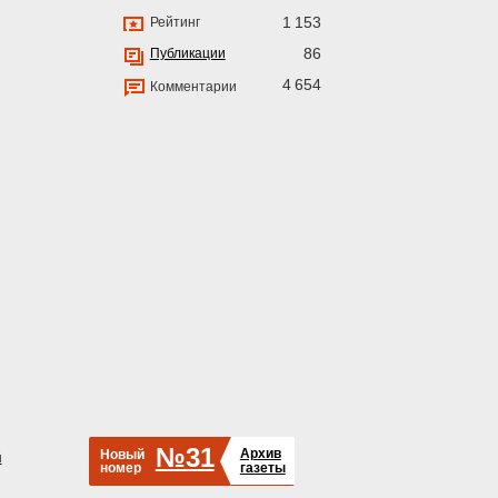
1 153
Рейтинг
86
Публикации
4 654
Комментарии
№31
Архив
Новый
й
номер
газеты