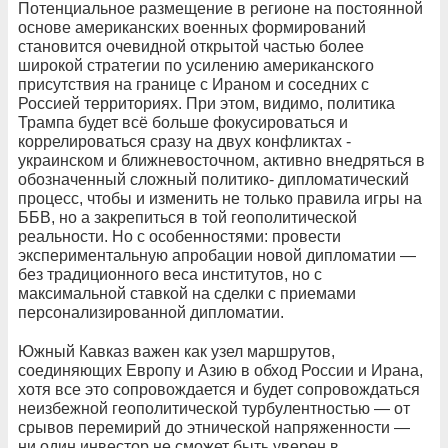
Потенциальное размещение в регионе на постоянной
основе американских военных формирований
становится очевидной открытой частью более
широкой стратегии по усилению американского
присутствия на границе с Ираном и соседних с
Россией территориях. При этом, видимо, политика
Трампа будет всё больше фокусироваться и
коррелироваться сразу на двух конфликтах -
украинском и ближневосточном, активно внедряться в
обозначенный сложный политико- дипломатический
процесс, чтобы и изменить не только правила игры на
ББВ, но а закрепиться в той геополитической
реальности. Но с особенностями: провести
экспериментальную апробации новой дипломатии —
без традиционного веса институтов, но с
максимальной ставкой на сделки с приемами
персонализированной дипломатии.
Южный Кавказ важен как узел маршрутов,
соединяющих Европу и Азию в обход России и Ирана,
хотя все это сопровождается и будет сопровождаться
неизбежной геополитической турбулентностью — от
срывов перемирий до этнической напряженности —
ни один инвестор не сможет быть уверен в