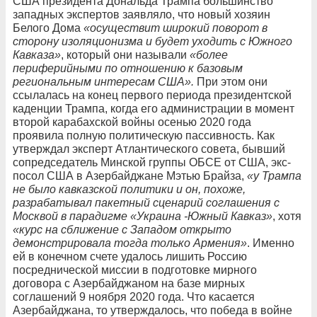
США президента Дональда Трампа большинство
западных экспертов заявляло, что новый хозяин
Белого Дома
«осуществит широкий поворот в
сторону изоляционизма и будет уходить с Южного
Кавказа»
, который они называли
«более
периферийными по отношению к базовым
региональным интересам США».
При этом они
ссылалась на конец первого периода президентской
каденции Трампа, когда его администрации в момент
второй карабахской войны осенью 2020 года
проявила полную политическую пассивность. Как
утверждал эксперт Атлантического совета, бывший
сопредседатель Минской группы ОБСЕ от США, экс-
посол США в Азербайджане Мэтью Брайза,
«у Трампа
не было кавказской политики и он, похоже,
разрабатывал пакетный сценарий соглашения с
Москвой в парадигме «Украина -Южный Кавказ»
, хотя
«курс на сближение с Западом открыто
демонстрировала тогда только Армения»
. Именно
ей в конечном счете удалось лишить Россию
посреднической миссии в подготовке мирного
договора с Азербайджаном на базе мирных
соглашений 9 ноября 2020 года. Что касается
Азербайджана, то утверждалось, что победа в войне