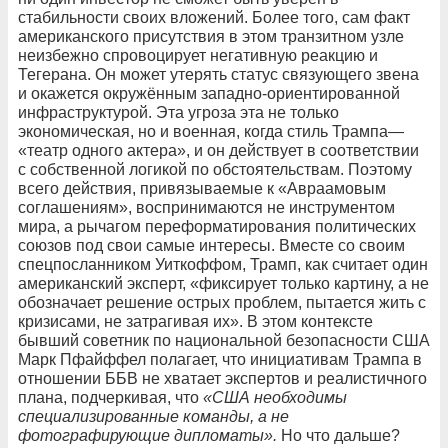
стабильности своих вложений. Более того, сам факт
американского присутствия в этом транзитном узле
неизбежно спровоцирует негативную реакцию и
Тегерана. Он может утерять статус связующего звена
и окажется окружённым западно-ориентированной
инфраструктурой. Эта угроза эта не только
экономическая, но и военная, когда стиль Трампа—
«театр одного актера», и он действует в соответствии
с собственной логикой по обстоятельствам. Поэтому
всего действия, привязываемые к «Авраамовым
соглашениям», воспринимаются не инструментом
мира, а рычагом переформатирования политических
союзов под свои самые интересы. Вместе со своим
спецпосланником Уиткоффом, Трамп, как считает один
американский эксперт, «фиксирует только картину, а не
обозначает решение острых проблем, пытается жить с
кризисами, не затрагивая их». В этом контексте
бывший советник по национальной безопасности США
Марк Пфайффел полагает, что инициативам Трампа в
отношении ББВ не хватает экспертов и реалистичного
плана, подчеркивая, что
«США необходимы
специализированные команды, а не
фотографирующие дипломаты».
Но что дальше?