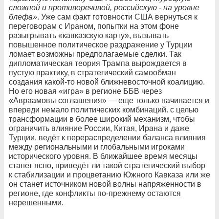
сложной и противоречивой, российскую - на уровне
блефа»
. Уже сам факт готовности США вернуться к
переговорам с Ираном, попытки на этом фоне
разыгрывать «кавказскую карту», вызывать
повышенное политическое раздражение у Турции
ломает возможны предполагаемые сделки. Так
дипломатическая теория Трампа вырождается в
пустую практику, в стратегический самообман
создания какой-то новой ближневосточной коалицию.
Но его новая «игра» в регионе ББВ через
«Авраамовы соглашения» — еще только начинается и
впереди немало политических комбинаций. с целью
трансформации в более широкий механизм, чтобы
ограничить влияние России, Китая, Ирана и даже
Турции, ведёт к перераспределении баланса влияния
между региональными и глобальными игроками
исторического уровня. В ближайшее время месяцы
станет ясно, приведёт ли такой стратегический выбор
к стабилизации и процветанию Южного Кавказа или же
он станет источником новой волны напряженности в
регионе, где конфликты по-прежнему остаются
нерешенными.