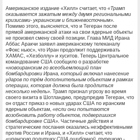
Американское издание «Хилл» считает, что
«Трамп
оказывается зажатым между двумя региональными
кризисами- украинским и ближневосточным».
Помимо этого, выясняется, что и Тегеран после
прямой американской атаки на свои ядерные объекты
не произвел смену своей позиции. Глава МИД Ирана
Аббас Аракчи заявил американскому телеканалу
«Фокс ньюс», что Иран продолжит поддерживать
ХАМАС, «Хезболлу» и хуситов. Теперь Центральное
командование США сообщило о разработке
«
новоиранским го всеобъемлющий план
бомбардировки Ирана, который включал нанесение
ударов по трём дополнительным объектам в рамках
операции, которая должна была продлиться
несколько недель».
Трамп признал угрозу во время
своего визита в Шотландию, предупредив Тегеран, что
он отдаст приказ о новых ударах США по иранским
ядерным объектам,
«если они попытаются
возобновить работу объектов, подвергшихся
бомбардировке США».
Частичные действия и
стратегические послания оказались неэффективными
против России и Ирана, и «Хилл» считает, что
«иранскую политику США ошибочной, турецкую -