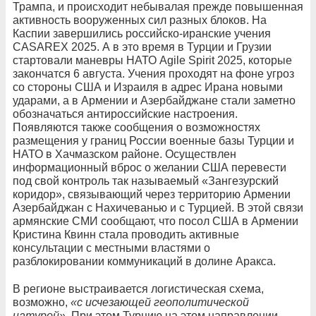
Трампа, и происходит небывалая прежде повышенная
активность вооруженных сил разных блоков. На
Каспии завершились российско-иранские учения
CASAREX 2025. А в это время в Турции и Грузии
стартовали маневры НАТО Agile Spirit 2025, которые
закончатся 6 августа. Учения проходят на фоне угроз
со стороны США и Израиля в адрес Ирана новыми
ударами, а в Армении и Азербайджане стали заметно
обозначаться антироссийские настроения.
Появляются также сообщения о возможностях
размещения у границ России военные базы Турции и
НАТО в Хачмазском районе. Осуществлен
информационный вброс о желании США перевести
под свой контроль так называемый «Зангезурский
коридор», связывающий через территорию Армении
Азербайджан с Нахичеванью и с Турцией. В этой связи
армянские СМИ сообщают, что посол США в Армении
Кристина Квинн стала проводить активные
консультации с местными властями о
разблокировании коммуникаций в долине Аракса.
В регионе выстраивается логистическая схема,
возможно,
«с исчезающей геополитической
натурой».
При этом Турцию на этом направлении