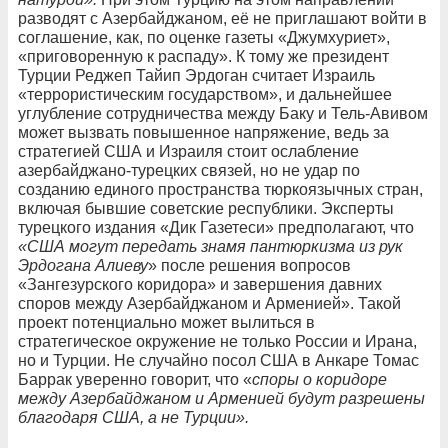
разводят с Азербайджаном, её не приглашают войти в
соглашение, как, по оценке газеты «Джумхуриет»,
«приговоренную к распаду». К тому же президент
Турции Реджеп Тайип Эрдоган считает Израиль
«террористическим государством», и дальнейшее
углубление сотрудничества между Баку и Тель-Авивом
может вызвать повышенное напряжение, ведь за
стратегией США и Израиля стоит ослабление
азербайджано-турецких связей, но не удар по
созданию единого пространства тюркоязычных стран,
включая бывшие советские республики. Эксперты
турецкого издания «Дик Газетеси» предполагают, что
«США могут передать знамя пантюркизма из рук
Эрдогана Алиеву
» после решения вопросов
«Зангезурского коридора» и завершения давних
споров между Азербайджаном и Арменией». Такой
проект потенциально может вылиться в
стратегическое окружение не только России и Ирана,
но и Турции. Не случайно посол США в Анкаре Томас
Баррак уверенно говорит, что «
споры о коридоре
между Азербайджаном и Арменией будут разрешены
благодаря США, а не Турции».