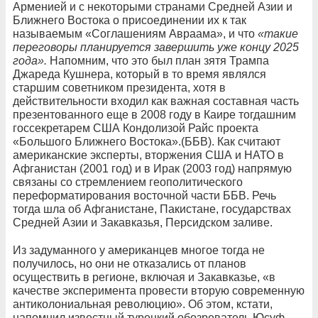
Арменией и с некоторыми странами Средней Азии и
Ближнего Востока о присоединении их к так
называемым «Соглашениям Авраама», и что
«такие
переговоры планируется завершить уже концу 2025
года».
Напомним, что это был план зятя Трампа
Джареда Кушнера, который в то время являлся
старшим советником президента, хотя в
действительности входил как важная составная часть
презентованного еще в 2008 году в Каире тогдашним
госсекретарем США Кондолизой Райс проекта
«Большого Ближнего Востока».(ББВ). Как считают
американские эксперты, вторжения США и НАТО в
Афганистан (2001 год) и в Ирак (2003 год) напрямую
связаны со стремлением геополитического
переформатирования восточной части ББВ. Речь
тогда шла об Афганистане, Пакистане, государствах
Средней Азии и Закавказья, Персидском заливе.
Из задуманного у американцев многое тогда не
получилось, но они не отказались от планов
осуществить в регионе, включая и Закавказье, «в
качестве эксперимента провести вторую современную
антиколониальная революцию». Об этом, кстати,
напомнил известный турецкий обозреватель Юсуф