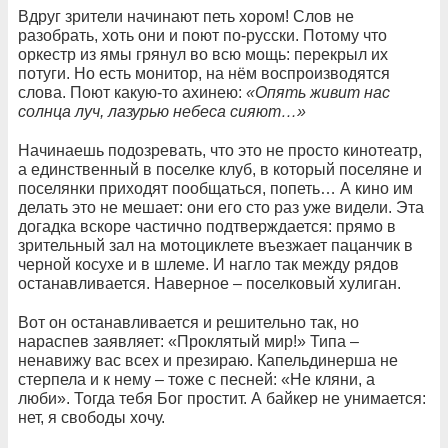
Вдруг зрители начинают петь хором! Слов не
разобрать, хоть они и поют по-русски. Потому что
оркестр из ямы грянул во всю мощь: перекрыл их
потуги. Но есть монитор, на нём воспроизводятся
слова. Поют какую-то ахинею:
«Опять живит нас
солнца луч, лазурью небеса сияют…»
Начинаешь подозревать, что это не просто кинотеатр,
а единственный в поселке клуб, в который поселяне и
поселянки приходят пообщаться, попеть… А кино им
делать это не мешает: они его сто раз уже видели. Эта
догадка вскоре частично подтверждается: прямо в
зрительный зал на мотоциклете въезжает пацанчик в
черной косухе и в шлеме. И нагло так между рядов
останавливается. Наверное – поселковый хулиган.
Вот он останавливается и решительно так, но
нараспев заявляет: «Проклятый мир!» Типа –
ненавижу вас всех и презираю. Капельдинерша не
стерпела и к нему – тоже с песней: «Не кляни, а
люби». Тогда тебя Бог простит. А байкер не унимается:
нет, я свободы хочу.