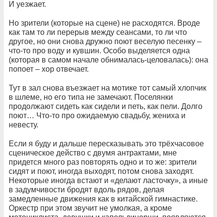
И уезжает.
Но зрители (которые на сцене) не расходятся. Вроде
как там то ли перерыв между сеансами, то ли что
другое, но они снова дружно поют веселую песенку –
что-то про воду и кувшин. Особо выделяется одна
(которая в самом начале обнималась-целовалась): она
попоет – хор отвечает.
Тут в зал снова въезжает на мотике тот самый хлопчик
в шлеме, но его типа не замечают. Поселянки
продолжают сидеть как сидели и петь, как пели. Долго
поют… Что-то про ожидаемую свадьбу, жениха и
невесту.
Если я буду и дальше пересказывать это трёхчасовое
сценическое действо с двумя антрактами, мне
придется много раз повторять одно и то же: зрители
сидят и поют, иногда выходят, потом снова заходят.
Некоторые иногда встают и «делают ласточку», а иные
в задумчивости бродят вдоль рядов, делая
замедленные движения как в китайской гимнастике.
Оркестр при этом звучит не умолкая, а кроме