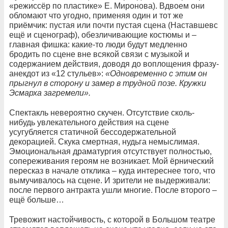
«режиссёр по пластике» Е. Миронова). Вдвоем они
обломают что угодно, применяя один и тот же
приёмчик: пустая или почти пустая сцена (Наставшевс
ещё и сценограф), обезличивающие костюмы и –
главная фишка: какие-то люди будут медленно
бродить по сцене вне всякой связи с музыкой и
содержанием действия, доводя до воплощения фразу-
анекдот из «12 стульев»:
«Одновременно с этим он
прыгнул в сторону и замер в трудной позе. Кружки
Эсмарха загремели».
Спектакль невероятно скучен. Отсутствие сколь-
нибудь увлекательного действия на сцене
усугубляется статичной бессодержательной
декорацией. Скука смертная, нудьга немыслимая.
Эмоциональная драматургия отсутствует полностью,
сопереживания героям не возникает. Мой ёрнический
пересказ в начале отклика – куда интереснее того, что
вымучивалось на сцене. И зрители не выдерживали:
после первого антракта ушли многие. После второго –
ещё больше…
Тревожит настойчивость, с которой в Большом театре