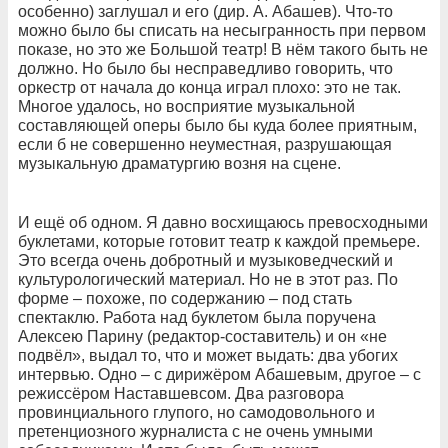
особенно) заглушал и его (дир. А. Абашев). Что-то
можно было бы списать на несыгранность при первом
показе, но это же Большой театр! В нём такого быть не
должно. Но было бы несправедливо говорить, что
оркестр от начала до конца играл плохо: это не так.
Многое удалось, но восприятие музыкальной
составляющей оперы было бы куда более приятным,
если б не совершенно неуместная, разрушающая
музыкальную драматургию возня на сцене.
И ещё об одном. Я давно восхищаюсь превосходными
буклетами, которые готовит театр к каждой премьере.
Это всегда очень добротный и музыковедческий и
культурологический материал. Но не в этот раз. По
форме – похоже, по содержанию – под стать
спектаклю. Работа над буклетом была поручена
Алексею Парину (редактор-составитель) и он «не
подвёл», выдал то, что и может выдать: два убогих
интервью. Одно – с дирижёром Абашевым, другое – с
режиссёром Наставшевсом. Два разговора
провинциального глупого, но самодовольного и
претенциозного журналиста с не очень умными