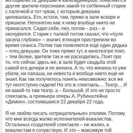
мотоциклиста, девушки и капельдинерши, появляются
другие зрители-персонажи: какой-то согбенный старик
с палочкой и тот чувак, с которым девушка
целовалась. Его, кстати, там, прямо в зале вскоре и
пришили. Непонятно как: к нему вообще никто не
прикасался. Сидел себе, пел, потом – раз – и
окочурился. Старик с палкой потом сказал, что «пуля
засела глубоко» – значит, втихаря пристрелили во
время сеанса. Потом там появляется ещё один дядька
– отец девушки. Он тоже прямо тут, в кинотеатре поет,
– тем более, зрители так и не расходились. Поет про
то, что сейчас здесь же, в зале будет свадьба этой
самой его дочери и ее жениха. А то, что жениха-то уже
убили, ни папаша, ни невеста и вообще никто ещё не
знает. Как так получилось понять невозможно: все же
тут неотступно сидели! Но это ж спектакль… Театр… И
не какой-то там театр, а – Большой. И это не просто
спектакль, а премьера оперы А. Рубинштейна
«Демон», состоявшаяся 22 декабря 22 года.
Я не люблю писать «отрицательные» отклики. Потому
что мне всегда жалко исполнителей-вокалистов.
Остальных создателей спектакля – не жалко, а
вокалистам я сочувствую. И это – максимум той