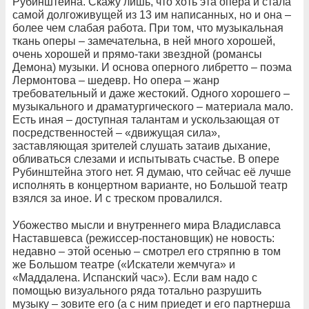
Рубинштейна. Скажу лишь, что хоть эта опера и стала
самой долгоживущей из 13 им написанных, но и она –
более чем слабая работа. При том, что музыкальная
ткань оперы – замечательна, в ней много хорошей,
очень хорошей и прямо-таки звездной (романсы
Демона) музыки. И основа оперного либретто – поэма
Лермонтова – шедевр. Но опера – жанр
требовательный и даже жестокий. Одного хорошего –
музыкального и драматургического – материала мало.
Есть иная – доступная талантам и ускользающая от
посредственностей – «движущая сила»,
заставляющая зрителей слушать затаив дыхание,
обливаться слезами и испытывать счастье. В опере
Рубинштейна этого нет. Я думаю, что сейчас её лучше
исполнять в концертном варианте, но Большой театр
взялся за иное. И с треском провалился.
Убожество мысли и внутреннего мира Владиславса
Наставшевса (режиссер-постановщик) не новость:
недавно – этой осенью – смотрел его стряпню в том
же Большом театре («Искатели жемчуга» и
«Маддалена. Испанский час»). Если вам надо с
помощью визуального ряда тотально разрушить
музыку – зовите его (а с ним приедет и его партнерша