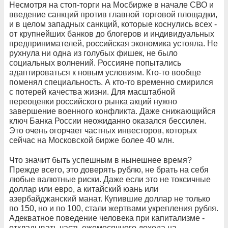
Несмотря на стоп-торги на Мосбирже в начале СВО и
введение санкций против главной торговой площадки,
и в целом западных санкций, которые коснулись всех -
от крупнейших банков до блогеров и индивидуальных
предпринимателей, российская экономика устояла. Не
рухнула ни одна из голубых фишек, не было
социальных волнений. Россияне попытались
адаптироваться к новым условиям. Кто-то вообще
поменял специальность. А кто-то временно смирился
с потерей качества жизни. Для масштабной
переоценки российского рынка акций нужно
завершение военного конфликта. Даже снижающийся
ключ Банка России неожиданно оказался бессилен.
Это очень огорчает частных инвесторов, которых
сейчас на Московской бирже более 40 млн.
Что значит быть успешным в нынешнее время?
Прежде всего, это доверять рублю, не брать на себя
любые валютные риски. Даже если это не токсичные
доллар или евро, а китайский юань или
азербайджанский манат. Купившие доллар не только
по 150, но и по 100, стали жертвами укрепления рубля.
Адекватное поведение человека при капитализме -
откладывать часть ежемесячного дохода на