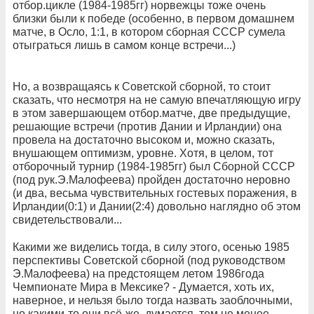
отбор.цикле (1984-1985гг) норвежцы тоже очень
близки были к победе (особенно, в первом домашнем
матче, в Осло, 1:1, в котором сборная СССР сумела
отыграться лишь в самом конце встречи...)
Но, а возвращаясь к Советской сборной, то стоит
сказать, что несмотря на не самую впечатляющую игру
в этом завершающем отбор.матче, две предыдущие,
решающие встречи (против Дании и Ирландии) она
провела на достаточно высоком и, можно сказать,
внушающем оптимизм, уровне. Хотя, в целом, тот
отборочный турнир (1984-1985гг) был Сборной СССР
(под рук.Э.Малофеева) пройден достаточно неровно
(и два, весьма чувствительных гостевых поражения, в
Ирландии(0:1) и Дании(2:4) довольно наглядно об этом
свидетельствовали...
Какими же виделись тогда, в силу этого, осенью 1985
перспективы Советской сборной (под руководством
Э.Малофеева) на предстоящем летом 1986года
Чемпионате Мира в Мексике? - Думается, хоть их,
наверное, и нельзя было тогда назвать заоблочными,
но какими-то они всё-же, думается, тем не менее