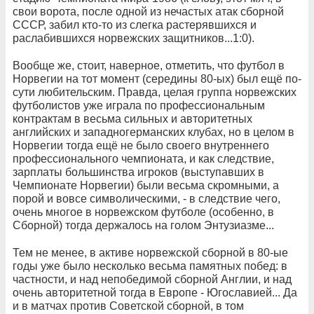
свои ворота, после одной из нечастых атак сборной
СССР, забил кто-то из слегка растерявшихся и
раслабившихся норвежских защитников...1:0).
Вообще же, стоит, наверное, отметить, что футбол в
Норвегии на тот момент (середины 80-ых) был ещё по-
сути любительским. Правда, целая группа норвежских
футболистов уже играла по профессиональным
контрактам в весьма сильных и авторитетных
английских и западногерманских клубах, но в целом в
Норвегии тогда ещё не было своего внутреннего
профессионального чемпионата, и как следствие,
зарплаты большинства игроков (выступавших в
Чемпионате Норвегии) были весьма скромными, а
порой и вовсе символическими, - в следствие чего,
очень многое в норвежском футболе (особенно, в
Сборной) тогда держалось на голом Энтузиазме...
Тем не менее, в активе норвежской сборной в 80-ые
годы уже было несколько весьма памятных побед: в
частности, и над непобедимой сборной Англии, и над
очень авторитетной тогда в Европе - Югославией... Да
и в матчах против Советской сборной, в том