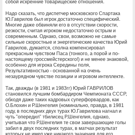
собой искренние товарищеские отношения.
Надо сказать, что диспетчер московского Спартака
Ю.Гаврилов был игрок достаточно специфический.
Многие даже обвиняли его в отсутствии скорости,
резкости, считая игроком недостаточно острым и
современным. Однако, свои, возможно не самые
сильные скоростные и энергетические качества Юрий
Гаврилов, думается, сполна компенсировал
прекрасным чувством Паса (тонкого, а порой и по-
настоящему гроссмейстерского!) и не менее знаковой,
особенно для игрока Середины поля,
Результативностью - основанной на очень
незаурядном чувстве позиции и игровом интеллекте.
Так, дважды (в 1981 и 1983гг) Юрий ГАВРИЛОВ
становился лучшим бомбардиром Чемпионата СССР,
обходя даже таких кадровых суперфорвардов, как
О.Блохин и Р.Шенгелия (номинально, правда, в 1981
году, в последних двух турах Ю.Гаврилова нагнал и
чуть "опередил" тбилисец Р.Шенгелия, однако,
учитывая что Р.Шенгелия те свои завершающие голы
забил в двух последних турах, в матчах результат
которых не имел уже никакого значения для его