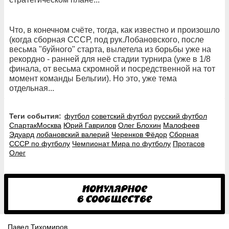
Что, в конечном счёте, тогда, как известно и произошло
(когда сборная СССР, под рук.Лобановского, после
весьма "буйного" старта, вылетела из борьбы уже на
рекордно - ранней для неё стадии турнира (уже в 1/8
финала, от весьма скромной и посредственной на тот
момент команды Бельгии). Но это, уже тема
отдельная...
Теги события:
футбол
советский футбол
русский футбол
СпартакМосква
Юрий Гаврилов
Олег Блохин
Малофеев
Эдуард
лобановский валерий
Черенков Фёдор
Сборная
СССР по футболу
Чемпионат Мира по футболу
Протасов
Олег
Павел Тихомиров