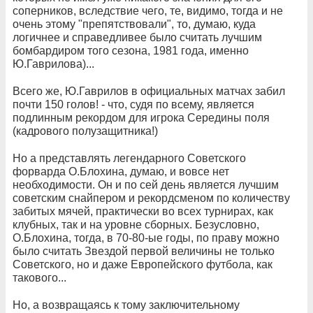
соперников, вследствие чего, те, видимо, тогда и не
очень этому "препятствовали", то, думаю, куда
логичнее и справедливее было считать лучшим
бомбардиром того сезона, 1981 года, именно
Ю.Гаврилова)...
Всего же, Ю.Гаврилов в официальных матчах забил
почти 150 голов! - что, судя по всему, является
подлинным рекордом для игрока Середины поля
(кадрового полузащитника!)
Но а представлять легендарного Советского
форварда О.Блохина, думаю, и вовсе нет
необходимости. Он и по сей день является лучшим
советским снайпером и рекордсменом по количеству
забитых мячей, практически во всех турнирах, как
клубных, так и на уровне сборных. Безусловно,
О.Блохина, тогда, в 70-80-ые годы, по праву можно
было считать Звездой первой величины не только
Советского, но и даже Европейского футбола, как
такового...
Но, а возвращаясь к тому заключительному