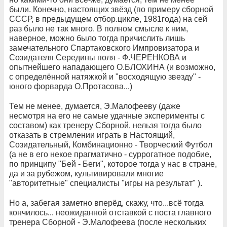
были. Конечно, настоящих звёзд (по примеру сборной
СССР, в предыдущем отбор.цикле, 1981года) на сей
раз было не так много. В полном смысле к ним,
наверное, можно было тогда причислить лишь
замечательного Спартаковского Импровизатора и
Созидателя Середины поля - Ф.ЧЕРЕНКОВА и
опытнейшего нападающего О.БЛОХИНА (и возможно,
с определённой натяжкой и "восходящую звезду" -
юного форварда О.Протасова...)
Тем не менее, думается, Э.Малофееву (даже
несмотря на его не самые удачные эксперименты с
составом) как тренеру Сборной, нельзя тогда было
отказать в стремлении играть в Настоящий,
Созидательный, Комбинационно - Творческий Футбол
(а не в его некое прагматично - суррогатное подобие,
по принципу "Бей - Беги", которое тогда у нас в стране,
да и за рубежом, культивировали многие
"авторитетные" специалисты "игры на результат" ).
Но а, забегая заметно вперёд, скажу, что...всё тогда
кончилось... неожиданной отставкой с поста главного
тренера Сборной - Э.Малофеева (после нескольких