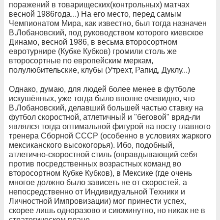
поражений в товарищеских(контрольных) матчах
весной 1986года...) На его место, перед самым
Чемпионатом Мира, как известно, был тогда назначен
В.Лобановский, под руководством которого киевское
Динамо, весной 1986, в весьма второсортном
евротурнире (Кубке Кубков) громили столь же
второсортные по европейским меркам,
полулюбительские, клубы (Утрехт, Рапид, Дуклу...)
Однако, думаю, для людей более менее в футболе
искушённых, уже тогда было вполне очевидно, что
В.Лобановский, делавший большей частью ставку на
футбол скоростной, атлетичный и "беговой" вряд-ли
являлся тогда оптимальной фигурой на посту главного
тренера Сборной СССР (особенно в условиях жаркого
мексиканского высокогорья). Ибо, подобный,
атлетично-скоростной стиль (оправдывающий себя
против посредственных возрастных команд во
второсортном Кубке Кубков), в Мексике (где очень
многое должно было зависеть не от скоростей, а
непосредственно от Индивидуальной Техники и
Личностной Импровизации) мог принести успех,
скорее лишь одноразово и сиюминутно, но никак не в
стратегическом плане...