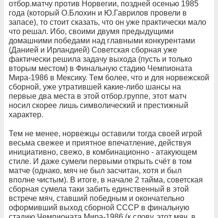
отбор.матчу против Норвегии, поздней осенью 1985
года (который О.Блохин и Ю.Гаврилов провели в
запасе), то стоит сказать, что он уже практически мало
что решал. Ибо, своими двумя предыдущими
домашними победами над главными конкурентами
(Данией и Ирландией) Советская сборная уже
фактически решила задачу выхода (пусть и только
вторым местом) в Финальную стадию Чемпионата
Мира-1986 в Мексику. Тем более, что и для норвежской
сборной, уже утратившей какие-либо шансы на
первые два места в этой отбор.группе, этот матч
носил скорее лишь символический и престижный
характер.
Тем не менее, норвежцы оставили тогда своей игрой
весьма свежее и приятное впечатление, действуя
инициативно, свежо, в комбинационно - атакующем
стиле. И даже сумели первыми открыть счёт в том
матче (однако, мяч не был засчитан, хотя и был
вполне чистым). В итоге, в начале 2 тайма, советская
сборная сумела таки забить единственный в этой
встрече мяч, ставший победным и окончательно
оформивший выход сборной СССР в финальную
стадию Чемпионата Мира-1986 (к слову, этот мяч, в