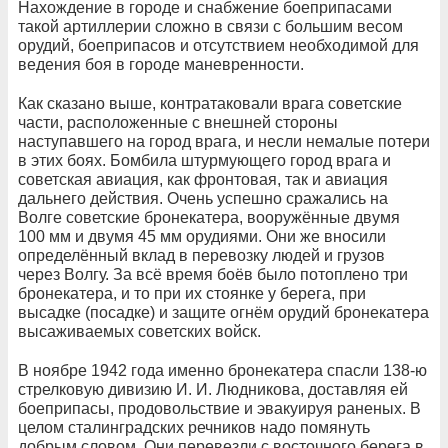
Нахождение в городе и снабжение боеприпасами
такой артиллерии сложно в связи с большим весом
орудий, боеприпасов и отсутствием необходимой для
ведения боя в городе маневренности.
Как сказано выше, контратаковали врага советские
части, расположенные с внешней стороны
наступавшего на город врага, и несли немалые потери
в этих боях. Бомбила штурмующего город врага и
советская авиация, как фронтовая, так и авиация
дальнего действия. Очень успешно сражались на
Волге советские бронекатера, вооружённые двумя
100 мм и двумя 45 мм орудиями. Они же вносили
определённый вклад в перевозку людей и грузов
через Волгу. За всё время боёв было потоплено три
бронекатера, и то при их стоянке у берега, при
высадке (посадке) и защите огнём орудий бронекатера
высаживаемых советских войск.
В ноябре 1942 года именно бронекатера спасли 138-ю
стрелковую дивизию И. И. Людникова, доставляя ей
боеприпасы, продовольствие и эвакуируя раненых. В
целом сталинградских речников надо помянуть
добрым словом. Они перевезли с восточного берега в