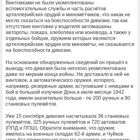
Винтовками не были укомплектованы
вспомогательные службы и часть расчётов
артиллерийских орудий и миномётчиков, что никак не
могло сказаться на боеспособности дивизии, так как
отсутствие винтовки у водителя автомашины
автороты, повара, хлебопёка или коновода, а также у
отдельных бойцов, оружием которых являются
артиллерийские орудия или миномёты, не сказывается
на боеспособности дивизии.
На основании обнаруженных сведений он пришёл к
выводу, что дивизия была неплохо укомплектована
даже по меркам конца войны. Не доставало в ней не
винтовок, а автоматического оружия, которого,
например, резервные армии, вступившие с немцами в
бой в большой излучине Дона в июле месяце 1942
года, имели значительно больше - по 200 ручных и 80
станковых пулемётов.
Уже 15 сентября дивизия насчитывала 36 станковых
пулемётов, 325 ручных пулемётов и 720 автоматов
(ППД и ППШ). Обратите внимание, что оружие
имелось на военных складах 62-й армии, и Чуйков
смог без промедления весьма значительно увеличить