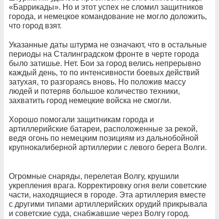
«Баррикады». Но и этот успех не сломил защитников
города, и немецкое командование не могло доложить,
что город взят.
Указанные даты штурма не означают, что в остальные
периоды на Сталинградском фронте в черте города
было затишье. Нет. Бои за город велись непрерывно
каждый день, то по интенсивности боевых действий
затухая, то разгораясь вновь. Но положив массу
людей и потеряв большое количество техники,
захватить город немецкие войска не смогли.
Хорошо помогали защитникам города и
артиллерийские батареи, расположенные за рекой,
ведя огонь по немецким позициям из дальнобойной
крупнокалиберной артиллерии с левого берега Волги.
Огромные снаряды, перелетая Волгу, крушили
укрепления врага. Корректировку огня вели советские
части, находящиеся в городе. Эта артиллерия вместе
с другими типами артиллерийских орудий прикрывала
и советские суда, снабжавшие через Волгу город.