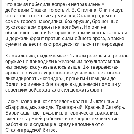
что армия победила вопреки неправильным
действиям Ставки, то есть И. В. Сталина. Они пишут,
что якобы советские армии под Сталинградом и в
самом городе находились без оружия, брошенные
руководством страны на погибель. Но они не
объясняют, как эти безоружные армии контратаковали
и держали фронт против сильнейшего врага, а также
сумели вывести из строя десятки тысяч гитлеровцев.
К сожалению, выделяемые Ставкой резервы и грозное
оружие не приводили к желаемым результатам: так,
например, как указывалось выше, 1-я гвардейская
армия, получив существенное усиление, не смогла
ликвидировать «коридор», пробитый немцами до
Волги, но именно благодаря выделяемой помощи у
советских войск хватало сил держать фронт.
Такие названия, как посёлок «Красный Октябрь» и
«Баррикады», заводы Тракторный, Красный Октябрь,
Баррикады, где трудились и героически сражались
вместе с армией рабочие, инженерно-технические
работники и служащие, сразу напоминают о
Сталинградской битве.