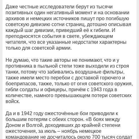
Даже честные исследователи берут из тысячи
позитивных один негативный момент и на основании
архивов и немецких источников пишут про погибшую
советскую дивизию сотни страниц, дотошно описывая
каждый шаг дивизии, приведший её к гибели. И
преподносятся события в свете, убеждающем
читателя, что все указанные недостатки характерны
только для советской армии.
Не думаю, что такие авторы не понимают, что и у
противника в пыльной степи тоже выходили из строя
танки, потому что забивались воздушные фильтры,
также имели место перебои с доставкой горючего и
боеприпасов, также, только от огня советского оружия,
гибли солдаты и офицеры, причём с 1943 года в
количестве, намного превышающем потери советских
войск.
Да и в 1942 году ожесточённые бои приводили к
большим потерям с обеих сторон. «В боях между
Доном и Волгой, доходивших до крайней степени
ожесточения, за июль – ноябрь немецкое
командование не досчиталось около 700 тысяч солдат