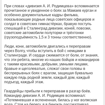
При словах «дивизия А. И. Родимцева» вспоминается
прочитанное и увиденное о боях за Мамаев курган и
особенно документальные кадры фильма,
показывающие родные лица советских офицеров и
солдат в советских гимнастёрках, бравую поступь
спешащей в Сталинград дивизии, коней, повозки,
советские автомобили полуторки и трёхтонки
(грузоподъёмность 1,5 и 3 тонны соответственно).
Люди, кони, автомобили двигались к переправам
через Волгу, чтобы вступить в бой с немцами в
Сталинграде. И сердце сжимается от боли, от знания,
что эти ребята, многие из наших бойцов и командиров
с такими красивыми, добрыми, умными лицами,
бравые и щеголеватые, сложат свои головы в
беспрерывных боях с врагом, защищая буквально
каждую пядь родной земли, каждый дом, каждый
подъезд, каждый этаж.
Гвардейцы прибыли к переправам в разгар боёв.
Командир дивизии А. И. Родимцев вспоминал:
«Потемневшая и вспененная, билась у ног волжская
вода. Стоя на берегу, я в бинокль рассматривал