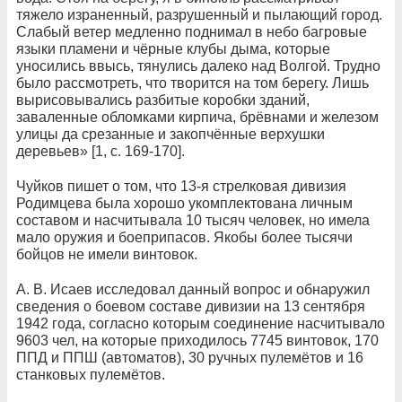
тяжело израненный, разрушенный и пылающий город.
Слабый ветер медленно поднимал в небо багровые
языки пламени и чёрные клубы дыма, которые
уносились ввысь, тянулись далеко над Волгой. Трудно
было рассмотреть, что творится на том берегу. Лишь
вырисовывались разбитые коробки зданий,
заваленные обломками кирпича, брёвнами и железом
улицы да срезанные и закопчённые верхушки
деревьев» [1, с. 169-170].
Чуйков пишет о том, что 13-я стрелковая дивизия
Родимцева была хорошо укомплектована личным
составом и насчитывала 10 тысяч человек, но имела
мало оружия и боеприпасов. Якобы более тысячи
бойцов не имели винтовок.
А. В. Исаев исследовал данный вопрос и обнаружил
сведения о боевом составе дивизии на 13 сентября
1942 года, согласно которым соединение насчитывало
9603 чел, на которые приходилось 7745 винтовок, 170
ППД и ППШ (автоматов), 30 ручных пулемётов и 16
станковых пулемётов.