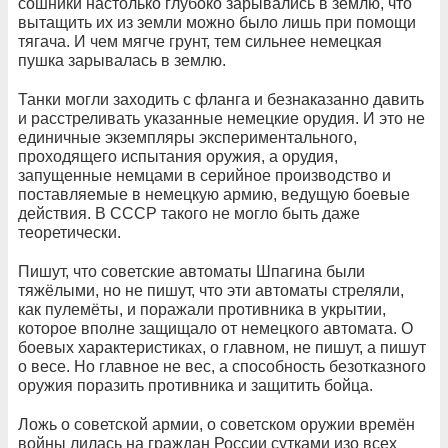
сошники настолько глубоко зарывались в землю, что
вытащить их из земли можно было лишь при помощи
тягача. И чем мягче грунт, тем сильнее немецкая
пушка зарывалась в землю.
Танки могли заходить с фланга и безнаказанно давить
и расстреливать указанные немецкие орудия. И это не
единичные экземпляры экспериментального,
проходящего испытания оружия, а орудия,
запущенные немцами в серийное производство и
поставляемые в немецкую армию, ведущую боевые
действия. В СССР такого не могло быть даже
теоретически.
Пишут, что советские автоматы Шпагина были
тяжёлыми, но не пишут, что эти автоматы стреляли,
как пулемёты, и поражали противника в укрытии,
которое вполне защищало от немецкого автомата. О
боевых характеристиках, о главном, не пишут, а пишут
о весе. Но главное не вес, а способность безотказного
оружия поразить противника и защитить бойца.
Ложь о советской армии, о советском оружии времён
войны лилась на граждан России сутками изо всех