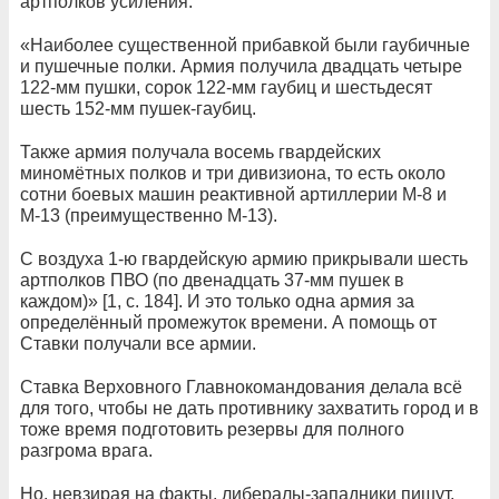
артполков усиления.
«Наиболее существенной прибавкой были гаубичные
и пушечные полки. Армия получила двадцать четыре
122-мм пушки, сорок 122-мм гаубиц и шестьдесят
шесть 152-мм пушек-гаубиц.
Также армия получала восемь гвардейских
миномётных полков и три дивизиона, то есть около
сотни боевых машин реактивной артиллерии М-8 и
М-13 (преимущественно М-13).
С воздуха 1-ю гвардейскую армию прикрывали шесть
артполков ПВО (по двенадцать 37-мм пушек в
каждом)» [1, с. 184]. И это только одна армия за
определённый промежуток времени. А помощь от
Ставки получали все армии.
Ставка Верховного Главнокомандования делала всё
для того, чтобы не дать противнику захватить город и в
тоже время подготовить резервы для полного
разгрома врага.
Но, невзирая на факты, либералы-западники пишут,