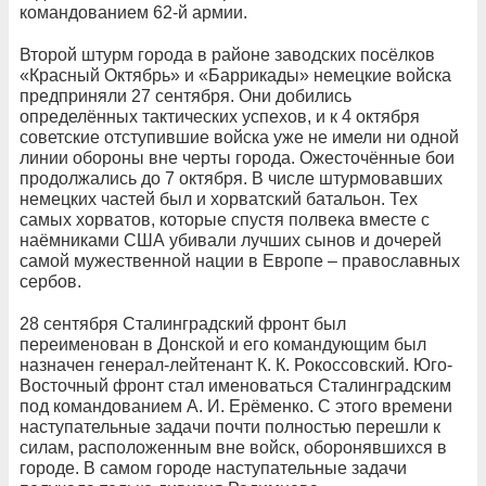
командованием 62-й армии.
Второй штурм города в районе заводских посёлков
«Красный Октябрь» и «Баррикады» немецкие войска
предприняли 27 сентября. Они добились
определённых тактических успехов, и к 4 октября
советские отступившие войска уже не имели ни одной
линии обороны вне черты города. Ожесточённые бои
продолжались до 7 октября. В числе штурмовавших
немецких частей был и хорватский батальон. Тех
самых хорватов, которые спустя полвека вместе с
наёмниками США убивали лучших сынов и дочерей
самой мужественной нации в Европе – православных
сербов.
28 сентября Сталинградский фронт был
переименован в Донской и его командующим был
назначен генерал-лейтенант К. К. Рокоссовский. Юго-
Восточный фронт стал именоваться Сталинградским
под командованием А. И. Ерёменко. С этого времени
наступательные задачи почти полностью перешли к
силам, расположенным вне войск, оборонявшихся в
городе. В самом городе наступательные задачи