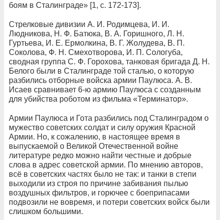
боям в Сталинграде» [1, с. 172-173].
Стрелковые дивизии А. И. Родимцева, И. И.
Людникова, Н. Ф. Батюка, В. А. Горишного, Л. Н.
Гуртьева, И. Е. Ермолкина, В. Г. Жолудева, В. П.
Соколова, Ф. Н. Смехотворова, И. П. Сологуба,
сводная группа С. Ф. Горохова, танковая бригада Д. Н.
Белого были в Сталинграде той сталью, о которую
разбились отборные войска армии Паулюса. А. В.
Исаев сравнивает 6-ю армию Паулюса с созданным
для убийства роботом из фильма «Терминатор».
Армии Паулюса и Гота разбились под Сталинградом о
мужество советских солдат и силу оружия Красной
Армии. Но, к сожалению, в настоящее время в
выпускаемой о Великой Отечественной войне
литературе редко можно найти честные и добрые
слова в адрес советской армии. По мнению авторов,
всё в советских частях было не так: и танки в степи
выходили из строя по причине забивания пылью
воздушных фильтров, и горючее с боеприпасами
подвозили не вовремя, и потери советских войск были
слишком большими.