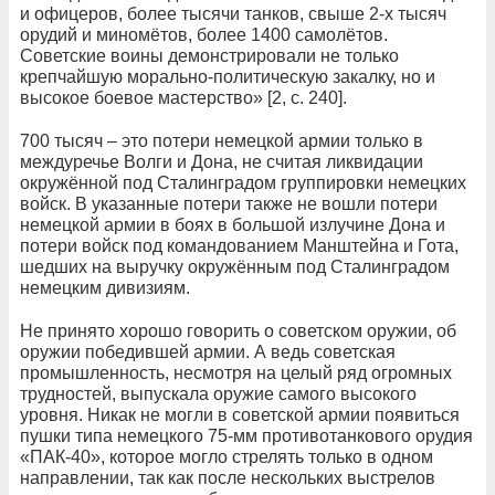
и офицеров, более тысячи танков, свыше 2-х тысяч
орудий и миномётов, более 1400 самолётов.
Советские воины демонстрировали не только
крепчайшую морально-политическую закалку, но и
высокое боевое мастерство» [2, с. 240].
700 тысяч – это потери немецкой армии только в
междуречье Волги и Дона, не считая ликвидации
окружённой под Сталинградом группировки немецких
войск. В указанные потери также не вошли потери
немецкой армии в боях в большой излучине Дона и
потери войск под командованием Манштейна и Гота,
шедших на выручку окружённым под Сталинградом
немецким дивизиям.
Не принято хорошо говорить о советском оружии, об
оружии победившей армии. А ведь советская
промышленность, несмотря на целый ряд огромных
трудностей, выпускала оружие самого высокого
уровня. Никак не могли в советской армии появиться
пушки типа немецкого 75-мм противотанкового орудия
«ПАК-40», которое могло стрелять только в одном
направлении, так как после нескольких выстрелов