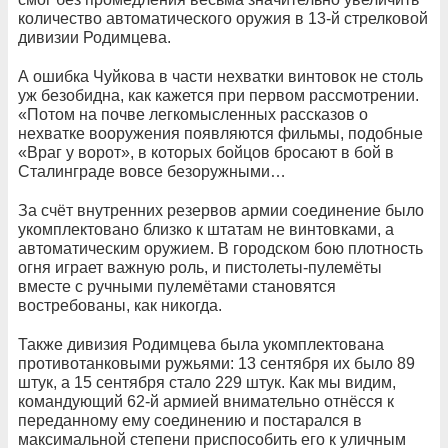
количество автоматического оружия в 13-й стрелковой
дивизии Родимцева.
А ошибка Чуйкова в части нехватки винтовок не столь
уж безобидна, как кажется при первом рассмотрении.
«Потом на почве легкомысленных рассказов о
нехватке вооружения появляются фильмы, подобные
«Враг у ворот», в которых бойцов бросают в бой в
Сталинграде вовсе безоружными…
За счёт внутренних резервов армии соединение было
укомплектовано близко к штатам не винтовками, а
автоматическим оружием. В городском бою плотность
огня играет важную роль, и пистолеты-пулемёты
вместе с ручными пулемётами становятся
востребованы, как никогда.
Также дивизия Родимцева была укомплектована
противотанковыми ружьями: 13 сентября их было 89
штук, а 15 сентября стало 229 штук. Как мы видим,
командующий 62-й армией внимательно отнёсся к
переданному ему соединению и постарался в
максимальной степени приспособить его к уличным