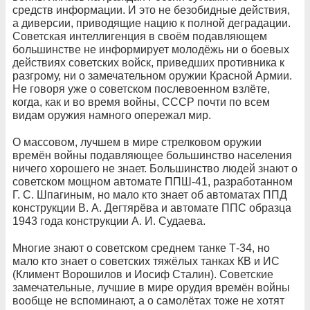
средств информации. И это не безобидные действия,
а диверсии, приводящие нацию к полной деградации.
Советская интеллигенция в своём подавляющем
большинстве не информирует молодёжь ни о боевых
действиях советских войск, приведших противника к
разгрому, ни о замечательном оружии Красной Армии.
Не говоря уже о советском послевоенном взлёте,
когда, как и во время войны, СССР почти по всем
видам оружия намного опережал мир.
О массовом, лучшем в мире стрелковом оружии
времён войны подавляющее большинство населения
ничего хорошего не знает. Большинство людей знают о
советском мощном автомате ППШ-41, разработанном
Г. С. Шпагиным, но мало кто знает об автоматах ППД
конструкции В. А. Дегтярёва и автомате ППС образца
1943 года конструкции А. И. Судаева.
Многие знают о советском среднем танке Т-34, но
мало кто знает о советских тяжёлых танках КВ и ИС
(Климент Ворошилов и Иосиф Сталин). Советские
замечательные, лучшие в мире орудия времён войны
вообще не вспоминают, а о самолётах тоже не хотят