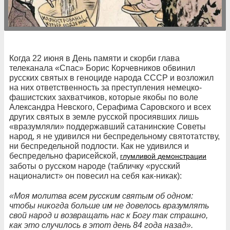
Когда 22 июня в День памяти и скорби глава
телеканала «Спас» Борис Корчевников обвинил
русских святых в геноциде народа СССР и возложил
на них ответственность за преступления немецко-
фашистских захватчиков, которые якобы по воле
Александра Невского, Серафима Саровского и всех
других святых в земле русской просиявших лишь
«вразумляли» поддержавший сатанинские Советы
народ, я не удивился ни беспредельному святотатству,
ни беспредельной подлости. Как не удивился и
беспредельно фарисейской,
глумливой демонстрации
заботы о русском народе (табличку «русский
националист» он повесил на себя как-никак):
«Моя молитва всем русским святым об одном:
чтобы никогда больше им не довелось вразумлять
свой народ и возвращать нас к Богу так страшно,
как это случилось в этот день 84 года назад».