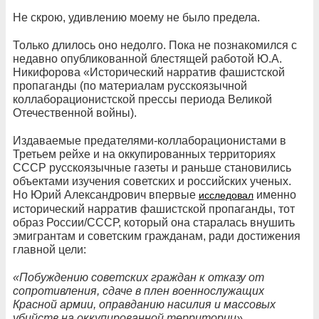
Не скрою, удивлению моему не было предела.
Только длилось оно недолго. Пока не познакомился с
недавно опубликованной блестящей работой Ю.А.
Никифорова «Исторический нарратив фашистской
пропаганды (по материалам русскоязычной
коллаборационистской прессы периода Великой
Отечественной войны).
Издаваемые предателями-коллаборационистами в
Третьем рейхе и на оккупированных территориях
СССР русскоязычные газеты и раньше становились
объектами изучения советских и российских ученых.
Но Юрий Александрович впервые
именно
исследовал
исторический нарратив фашистской пропаганды, тот
образ России/СССР, который она старалась внушить
эмигрантам и советским гражданам, ради достижения
главной цели:
«Побуждению советских граждан к отказу от
сопротивления, сдаче в плен военнослужащих
Красной армии, оправданию насилия и массовых
убийств на оккупированной территории».