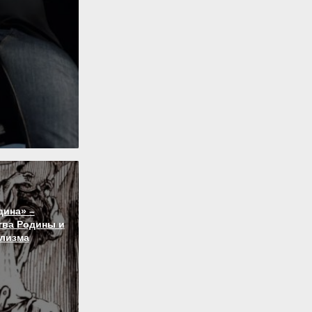
дина» –
тва Родины и
лизма