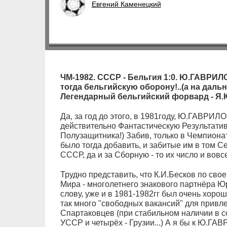
Евгений Каменецкий
ЧМ-1982. СССР - Бельгия 1:0. Ю.ГАВРИЛ
тогда бельгийскую оборону!..(а на даль
Легендарный бельгийский форвард - Я.
Да, за год до этого, в 1981году, Ю.ГАВРИЛ
действительно Фантастическую Результатив
Полузащитника!) Забив, только в Чемпионат
было тогда добавить, и забитые им в том С
СССР, да и за Сборную - то их число и вовсе
Трудно представить, что К.И.Бесков по сво
Мира - многолетнего знакового партнёра 
слову, уже и в 1981-1982гг был очень хорош
так много "свободных вакансий" для привл
Спартаковцев (при стабильном наличии в с
УССР и четырёх - Грузии...) А я бы к Ю.Г