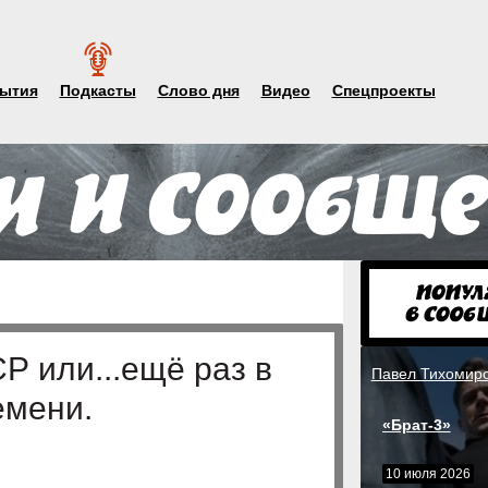
ытия
Подкасты
Слово дня
Видео
Спецпроекты
 или...ещё раз в
Павел Тихомир
емени.
«Брат-3»
10 июля 2026