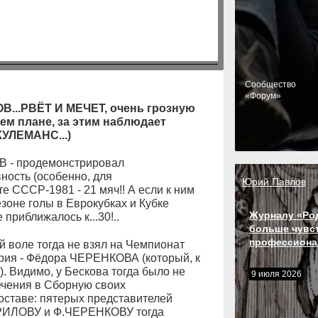
Cообщество
«Форум»
ОВ...РВЁТ И МЕЧЕТ, очень грозную
нем плане, за этим наблюдает
КУЛЕМАНС...)
ОВ - продемонстрировал
ность (особенно, для
Юрий Павлов
е СССР-1981 - 21 мяч!! А если к ним
езоне голы в Еврокубках и Кубке
Журналу «Ро
 приближалось к...30!..
больше чувс
профессиона
ей воле тогда не взял на Чемпионат
Юрия - Фёдора ЧЕРЕНКОВА (который, к
). Видимо, у Бескова тогда было не
9 июля 2026
ечения в Сборную своих
оставе: пятерых представителей
АВРИЛОВУ и Ф.ЧЕРЕНКОВУ тогда