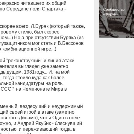
прекрасно читавшего их общий
 по Середине поля Спартака -
Cообщество
«Форум»
скорее всего, Л.Буряк (который также,
гровому стилю, был скорее
м...) Но а при отсутствии Буряка (из-
лузащитником мог стать и В.Бессонов
к комбинационной игре...)
ой "реконструкции" и линия атаки
Шенгелия выглядел уже заметно
дыдущем, 1981году... И, на мой
 тогда стоило куда как более
альной кандидатуры на роль
й СССР на Чемпионате Мира в
ламенный, вездесущий и неудержимый
ий своей игрой в атаке (заметно
овского Динамо), что и Один в поле
можно, и Андрей Якубик - блеснувший
вностью, и переживающий тогда, в