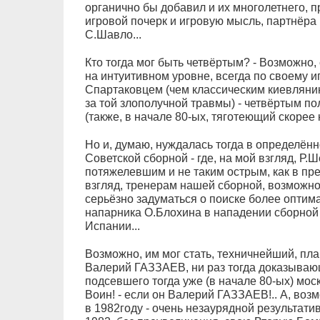
органично бы добавил и их многолетнего, 
игровой почерк и игровую мысль, партнёра
С.Шавло...
Кто тогда мог быть четвёртым? - Возможно, 
на интуитивном уровне, всегда по своему и
Спартаковцем (чем классическим киевлянино
за той злополучной травмы) - четвёртым по
(также, в начале 80-ых, тяготеющий скорее 
Но и, думаю, нуждалась тогда в определённ
Советской сборной - где, на мой взгляд, Р.
потяжелевшим и не таким острым, как в пре
взгляд, тренерам нашей сборной, возможно,
серьёзно задуматься о поиске более оптим
напарника О.Блохина в нападении сборно
Испании...
Возможно, им мог стать, техничнейший, п
Валерий ГАЗЗАЕВ, ни раз тогда доказывающ
подсевшего тогда уже (в начале 80-ых) моск
Воин! - если он Валерий ГАЗЗАЕВ!.. А, воз
в 1982году - очень незаурядной результати