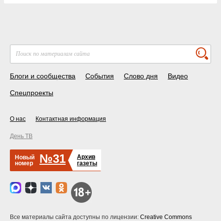
Блоги и сообщества
События
Слово дня
Видео
Спецпроекты
О нас
Контактная информация
День ТВ
№31
Архив
Новый
номер
газеты
Все материалы сайта доступны по лицензии:
Creative Commons