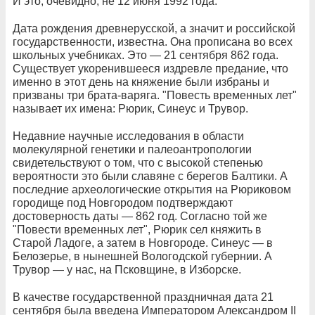
И это, очевидно, не 12 июня 1992 года.
Дата рождения древнерусской, а значит и российской
государственности, известна. Она прописана во всех
школьных учебниках. Это — 21 сентября 862 года.
Существует укоренившееся издревле предание, что
именно в этот день на княжение были избраны и
призваны три брата-варяга. "Повесть временных лет"
называет их имена: Рюрик, Синеус и Трувор.
Недавние научные исследования в области
молекулярной генетики и палеоантропологии
свидетельствуют о том, что с высокой степенью
вероятности это были славяне с берегов Балтики. А
последние археологические открытия на Рюриковом
городище под Новгородом подтверждают
достоверность даты — 862 год. Согласно той же
"Повести временных лет", Рюрик сел княжить в
Старой Ладоге, а затем в Новгороде. Синеус — в
Белозерье, в нынешней Вологодской губернии. А
Трувор — у нас, на Псковщине, в Изборске.
В качестве государственной праздничная дата 21
сентября была введена Императором Александром II