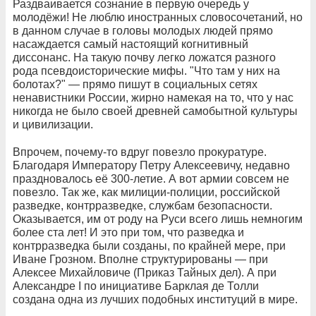
Раздваивается сознание в первую очередь у
молодёжи! Не люблю иностранных словосочетаний, но
в данном случае в головы молодых людей прямо
насаждается самый настоящий когнитивный
диссонанс. На такую почву легко ложатся разного
рода псевдоисторические мифы. "Что там у них на
болотах?" — прямо пишут в социальных сетях
ненавистники России, жирно намекая на то, что у нас
никогда не было своей древней самобытной культуры
и цивилизации.
Впрочем, почему-то вдруг повезло прокуратуре.
Благодаря Императору Петру Алексеевичу, недавно
праздновалось её 300-летие. А вот армии совсем не
повезло. Так же, как милиции-полиции, российской
разведке, контрразведке, службам безопасности.
Оказывается, им от роду на Руси всего лишь немногим
более ста лет! И это при том, что разведка и
контрразведка были созданы, по крайней мере, при
Иване Грозном. Вполне структурированы — при
Алексее Михайловиче (Приказ Тайных дел). А при
Александре I по инициативе Барклая де Толли
создана одна из лучших подобных институций в мире.