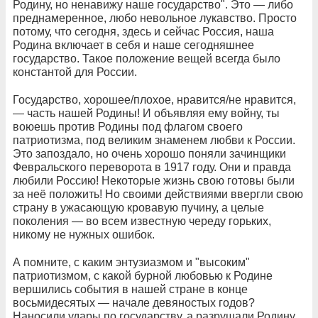
Родину, но ненавижу наше государство". Это — либо
преднамеренное, любо невольное лукавство. Просто
потому, что сегодня, здесь и сейчас Россия, наша
Родина включает в себя и наше сегодняшнее
государство. Такое положение вещей всегда было
константой для России.
Государство, хорошее/плохое, нравится/не нравится,
— часть нашей Родины! И объявляя ему войну, ты
воюешь против Родины под флагом своего
патриотизма, под великим знаменем любви к России.
Это запоздало, но очень хорошо поняли зачинщики
Февральского переворота в 1917 году. Они и правда
любили Россию! Некоторые жизнь свою готовы были
за неё положить! Но своими действиями ввергли свою
страну в ужасающую кровавую пучину, а целые
поколения — во всем известную череду горьких,
никому не нужных ошибок.
А помните, с каким энтузиазмом и "высоким"
патриотизмом, с какой бурной любовью к Родине
вершились события в нашей стране в конце
восьмидесятых — начале девяностых годов?
Наносили удары по государству, а разрушали Родину.