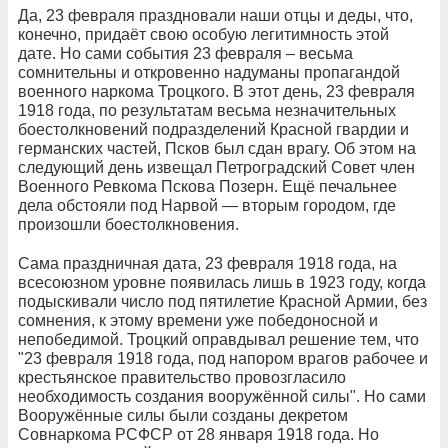
Да, 23 февраля праздновали наши отцы и деды, что,
конечно, придаёт свою особую легитимность этой
дате. Но сами события 23 февраля – весьма
сомнительны и откровенно надуманы пропагандой
военного наркома Троцкого. В этот день, 23 февраля
1918 года, по результатам весьма незначительных
боестолкновений подразделений Красной гвардии и
германских частей, Псков был сдан врагу. Об этом на
следующий день извещал Петроградский Совет член
Военного Ревкома Пскова Позерн. Ещё печальнее
дела обстояли под Нарвой — вторым городом, где
произошли боестолкновения.
Сама праздничная дата, 23 февраля 1918 года, на
всесоюзном уровне появилась лишь в 1923 году, когда
подыскивали число под пятилетие Красной Армии, без
сомнения, к этому времени уже победоносной и
непобедимой. Троцкий оправдывал решение тем, что
"23 февраля 1918 года, под напором врагов рабочее и
крестьянское правительство провозгласило
необходимость создания вооружённой силы". Но сами
Вооружённые силы были созданы декретом
Совнаркома РСФСР от 28 января 1918 года. Но