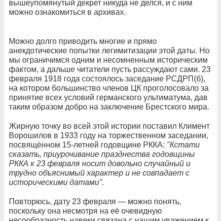
вышеупомянутый декрет никуда не делся, и с ним
можно ознакомиться в архивах.
Можно долго приводить многие и прямо
анекдотические попытки легимитизации этой даты. Но
мы ограничимся одним и несомненным историческим
фактом, а дальше читатели пусть рассуждают сами. 23
февраля 1918 года состоялось заседание РСДРП(б),
на котором большинство членов ЦК проголосовало за
принятие всех условий германского ультиматума, дав
таким образом добро на заключение Брестского мира.
Жирную точку во всей этой истории поставил Климент
Ворошилов в 1933 году на торжественном заседании,
посвящённом 15-летней годовщине РККА:
"Кстати
сказать, приурочивание празднества годовщины
РККА к 23 февраля носит довольно случайный и
трудно объяснимый характер и не совпадает с
историческими датами".
Повторюсь, дату 23 февраля — можно понять,
поскольку она несмотря на её очевидную
несообразность навеки связана с нашим уважением к