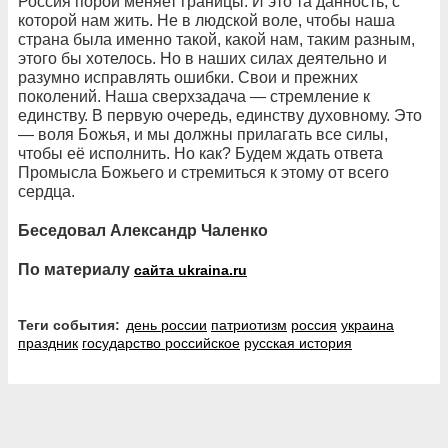
Россия порой меняет границы. И это та данность, с
которой нам жить. Не в людской воле, чтобы наша
страна была именно такой, какой нам, таким разным,
этого бы хотелось. Но в наших силах деятельно и
разумно исправлять ошибки. Свои и прежних
поколений. Наша сверхзадача — стремление к
единству. В первую очередь, единству духовному. Это
— воля Божья, и мы должны прилагать все силы,
чтобы её исполнить. Но как? Будем ждать ответа
Промысла Божьего и стремиться к этому от всего
сердца.
Беседовал Александр Чаленко
По материалу
сайта ukraina.ru
Теги события:
день россии
патриотизм
россия
украина
праздник
государство российское
русская история