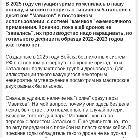
В 2025 году ситуация зримо изменилась в нашу
пользу, и можно говорить о типичном батальоне с
десятком "Мавиков" в постоянном
использовании, с сотней "камиков" ежемесячного
применения. Конечно, пока ещё дронов не
"завались", их производство надо наращивать, но
тотального дефицита образца 2022–2023 годов
уже точно нет.
Созданные в 2025 году Войска беспилотных систем
РФ в основном развёрнуты на уровне бригад, но и
батальоны получают свои группы дроноводов. Для
иллюстрации такого кажущегося некоторым
невероятным утверждения посмотрим на мастерские
двух разных батальонов.
Сначала удивило наличие на "полке" сразу пары
"Мавиков". На мой вопрос, почему они здесь без дела
лежат, был ответ: это подменные на случай потери.
Вечером того же дня пара "Мавиков" убыла на
передок с логистом батальона. Ещё удивительно, что
по акту передачи и с пломбой на пластиковом кейсе. В
прежние годы обладатель такого дрона не выпускал