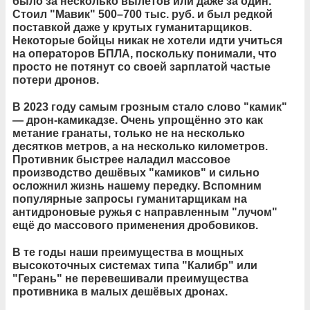
было за несколько вылетов или даже за один.
Стоил "Мавик" 500–700 тыс. руб. и был редкой
поставкой даже у крутых гуманитарщиков.
Некоторые бойцы никак не хотели идти учиться
на операторов БПЛА, поскольку понимали, что
просто не потянут со своей зарплатой частые
потери дронов.
В 2023 году самым грозным стало слово "камик"
— дрон-камикадзе. Очень упрощённо это как
метание гранаты, только не на несколько
десятков метров, а на несколько километров.
Противник быстрее наладил массовое
производство дешёвых "камиков" и сильно
осложнил жизнь нашему передку. Вспомним
популярные запросы гуманитарщикам на
антидроновые ружья с направленным "лучом"
ещё до массового применения дробовиков.
В те годы наши преимущества в мощных
высокоточных системах типа "Калибр" или
"Герань" не перевешивали преимущества
противника в малых дешёвых дронах.