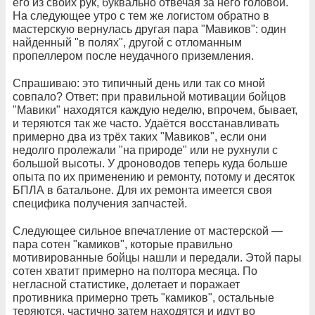
его из своих рук, буквально отвечая за него головой.
На следующее утро с тем же логистом обратно в
мастерскую вернулась другая пара "Мавиков": один
найденный "в полях", другой с отломанным
пропеллером после неудачного приземления.
Спрашиваю: это типичный день или так со мной
совпало? Ответ: при правильной мотивации бойцов
"Мавики" находятся каждую неделю, впрочем, бывает,
и теряются так же часто. Удаётся восстанавливать
примерно два из трёх таких "Мавиков", если они
недолго пролежали "на природе" или не рухнули с
большой высоты. У дроноводов теперь куда больше
опыта по их применению и ремонту, потому и десяток
БПЛА в батальоне. Для их ремонта имеется своя
специфика получения запчастей.
Следующее сильное впечатление от мастерской —
пара сотен "камиков", которые правильно
мотивированные бойцы нашли и передали. Этой пары
сотен хватит примерно на полтора месяца. По
негласной статистике, долетает и поражает
противника примерно треть "камиков", остальные
теряются, частично затем находятся и идут во