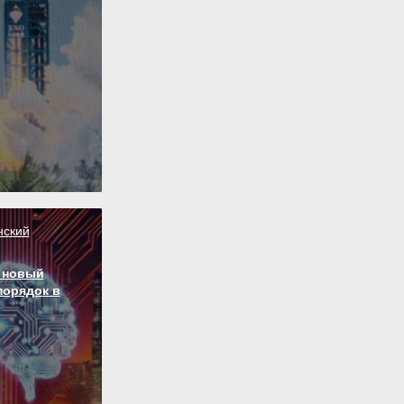
нский
 новый
порядок в