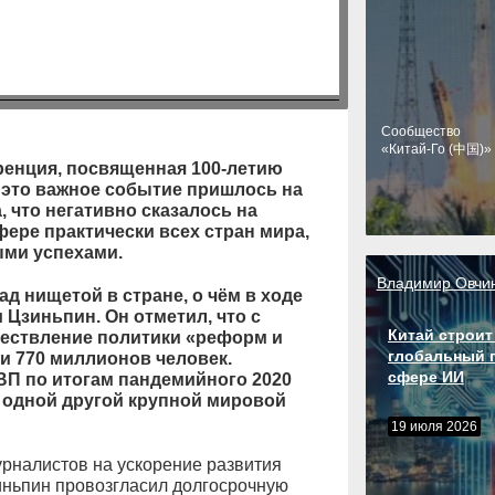
Cообщество
«Китай-Го (中国)»
енция, посвященная 100-летию
 это важное событие пришлось на
 что негативно сказалось на
ере практически всех стран мира,
ыми успехами.
Владимир Овчи
д нищетой в стране, о чём в ходе
Цзиньпин. Он отметил, что с
Китай строит
уществление политики «реформ и
глобальный 
и 770 миллионов человек.
сфере ИИ
П по итогам пандемийного 2020
ни одной другой крупной мировой
19 июля 2026
рналистов на ускорение развития
зиньпин провозгласил долгосрочную