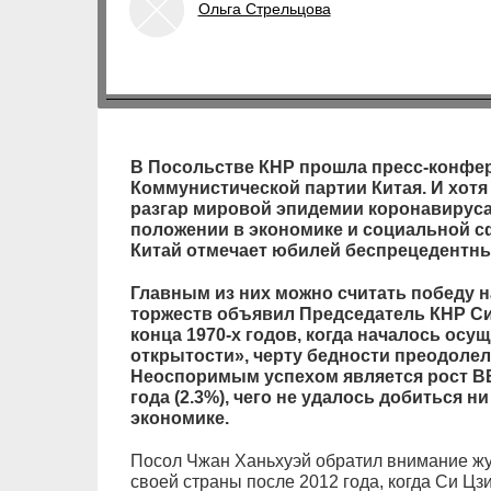
Ольга Стрельцова
В Посольстве КНР прошла пресс-конфер
Коммунистической партии Китая. И хотя
разгар мировой эпидемии коронавируса,
положении в экономике и социальной сф
Китай отмечает юбилей беспрецедентн
Главным из них можно считать победу на
торжеств объявил Председатель КНР Си 
конца 1970-х годов, когда началось ос
открытости», черту бедности преодолел
Неоспоримым успехом является рост ВВ
года (2.3%), чего не удалось добиться 
экономике.
Посол Чжан Ханьхуэй обратил внимание жу
своей страны после 2012 года, когда Си Ц