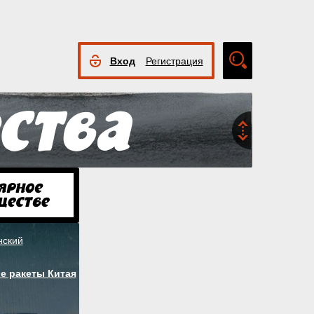
Вход
Регистрация
Расширенный
поиск
нский
е ракеты Китая