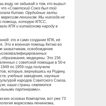
ь воду, не забывай о том, кто вырыл
 что
«Советский Союз был той
могала Китаю. Орудийные залпы
 марксизм-ленинизм. Мы никогда не
ю помощь, которую КПСС,
али КПК и китайскому народу в
ней: это и само создание КПК, её
я. Это и военная помощь Китаю во
м захватчикам, освобождение
 высококвалифицированных
, образования, медицины. Это 156
ленных с советской помощью в 50-е
 1949 по 1959 года получили
тов, которые, вернувшись на Родину,
сти, учебные заведения, научные
культурой народов Советского Союза.
уэя, наши страны
«являются
бальными партнерами».
еских основах Компартии, вот уже 73
деология марксизма-ленинизма,