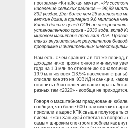
программу «Китайская мечта».
«Из состоян
население сельских районов — 98,99 милли
832 уездах. Для более чем 25 миллионов
ветхие дома, а примерно 9,6 миллиона чел
Китай достиг целей ООН по искоренению 
установленного срока - 2030 года, вклад 
мировом масштабе превысил 70%. Правит
таких внушительных результатов благод
программе и значительным инвестициям»
Нам есть, с чем сравнить: в тот же период,
доходом ниже прожиточного минимума увел
года на 1,3 млн по отношению к аналогично
19,9 млн человек (13,5% населения страны)
списали все это на КОВИД и санкции, каков
говорить об исполнении наших «разработа
разных там «2020» - вообще не приходится
Говоря о масштабном праздновании юбилея
сообщил, что более 600 политических парти
прислали в адрес КПК свыше полутора тыс
писем. Чжан Ханьхуэй ответил на вопросы
самым широким спектром проблем как внутр