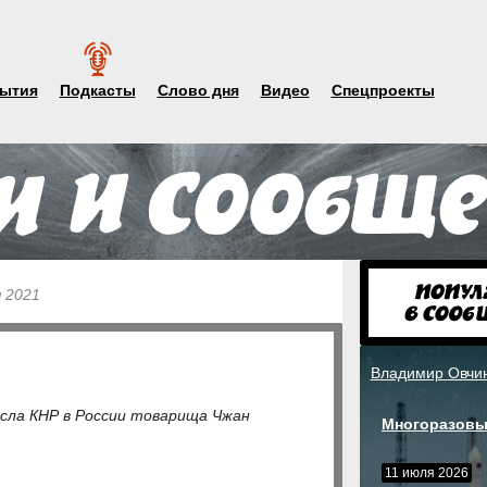
ытия
Подкасты
Слово дня
Видео
Спецпроекты
я 2021
Владимир Овчи
сла КНР в России товарища Чжан
Многоразовы
11 июля 2026