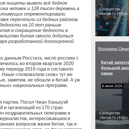
ия нищеты вывели всё бедное
она человек и 128 тысяч деревень в
Cообщество
 малоимущих отремонтировали
«Китай-Го (中国)»
овек переселили из бедных районов.
бедности на 10 лет раньше
Китая в сокращение бедности в
ельство Китая смогло добиться
аря разработанной долгосрочной
.
Владимир Овчи
 по данным Росстата, число россиян с
Китай запуст
ичилось во втором квартале 2020
большой дал
му периоду 2019 года и составило
океан
. Наши «толкователи снов» тут же
ые, заметим, не обошли и Китай. А уж
нных» национальных программ,
9 июля 2026
.
 партии, Посол Чжан Ханьхуэй
й и организаций из 170 стран
яч поздравительных телеграмм и
Cообщество
«Китай-Го (中国)»
 журналистов, интересовавшихся
енних вопросов жизни Китая, так и