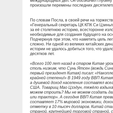
международных дел. Он обозначил глубину 
произошли перемены последних десятилет
По словам Посла, в своей речи на торжест
«Генеральный секретарь ЦК КПК Си Цзиньп
за её столетнюю историю, всесторонне изл
необходимые для создания будущего на осн
Подчеркнув при этом, что наметить цель лег
сложно. Ни одной из великих китайских дина
истории не удалось добиться того, что удал
десятков лет.
«Всего 100 лет назад в старом Китае ур
столь низким, что Сунь Ятсен (вождь Син
первый президент Китая) писал: «Накопл
крайней степени!» В 1949 году ВВП Кита
а душевой доход населения составлял все
США. Товарищ Мао Цзэдун, тяжёло вздыха
можем строить? Мы не можем создать да
или трактор». А сегодня ВВП Китая прев
составляет 17% мировой экономики, дохо
отметку в 10 тысяч долларов. Китай ста
страной, крупнейшей торговой страной,