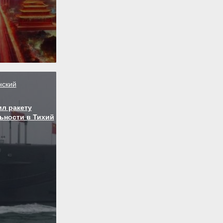
нский
ил ракету
ьности в Тихий