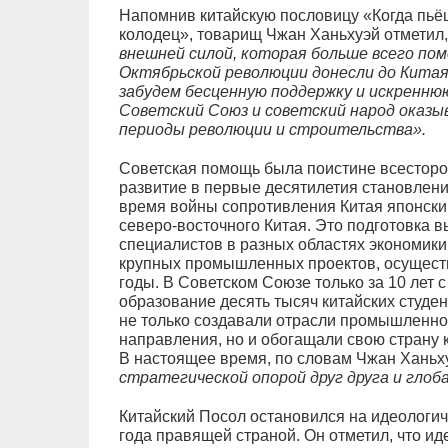
Напомнив китайскую пословицу «Когда пьёш
колодец», товарищ Чжан Ханьхуэй отметил,
внешней силой, которая больше всего по
Октябрьской революции донесли до Китая
забудем бесценную поддержку и искренню
Советский Союз и советский народ оказыв
периоды революции и строительства».
Советская помощь была поистине всесторон
развитие в первые десятилетия становлени
время войны сопротивления Китая японски
северо-восточного Китая. Это подготовка
специалистов в разных областях экономики
крупных промышленных проектов, осуществ
годы. В Советском Союзе только за 10 лет с
образование десять тысяч китайских студен
не только создавали отрасли промышленно
направления, но и обогащали свою страну 
В настоящее время, по словам Чжан Ханьх
стратегической опорой друг друга и гло
Китайский Посол остановился на идеологич
года правящей страной. Он отметил, что и