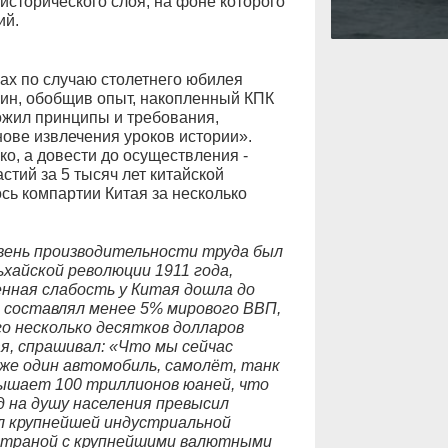
исторического слоя, на фоне которого
ий.
вах по случаю столетнего юбилея
ин, обобщив опыт, накопленный КПК
ожил принципы и требования,
ове извлечения уроков истории».
ко, а довести до осуществления -
стий за 5 тысяч лет китайской
ось компартии Китая за несколько
овень производительности труда был
ьхайской революции 1911 года,
енная слабость у Китая дошла до
я составлял менее 5% мирового ВВП,
го несколько десятков долларов
я, спрашивал: «Что мы сейчас
же один автомобиль, самолёт, танк
ышает 100 триллионов юаней, что
д на душу населения превысил
л крупнейшей индустриальной
 страной с крупнейшими валютными