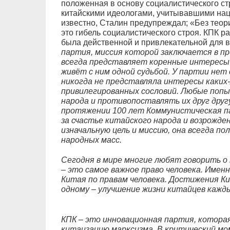
положенная в основу социалистического ст
китайскими идеологами, учитывавшими нац
известно, Сталин предупреждал; «Без теори
это гибель социалистического строя. КПК р
была действенной и привлекательной для в
партия, миссия которой заключается в п
всегда представляет коренные интересы 
живёт с ним одной судьбой. У партии нет
никогда не представляла интересы каких-л
привилегированных сословий. Любые поп
народа и противопоставлять их друг друг
протяжении 100 лет Коммунистическая п
за счастье китайского народа и возрожде
изначальную цель и миссию, она всегда по
народных масс.
Сегодня в мире многие любят говорить о 
– это самое важное право человека. Имен
Китая по правам человека. Достижения Ки
одному – улучшение жизни китайцев кажды
КПК – это инновационная партия, котора
китаизацию марксизма. В критический мо