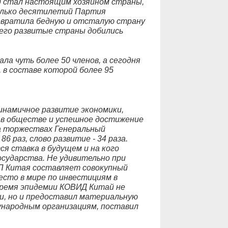
д стал настоящим хозяином страны,
олько десятилетий Партия
евратила бедную и отсталую страну
 чего развитые страны добились
ла чуть более 50 членов, а сегодня
, в составе которой более 95
динамичное развитие экономики,
 в обществе и успешное достижение
а торжествах Генеральный
6 раз, слово развитие - 34 раза.
я ставка в будущем и на кого
осударства. Не удивительно при
П Китая составляет совокупный
есто в мире по инвестициям в
время эпидемии КОВИД Китай не
и, но и предоставил материальную
ународным организациям, поставил