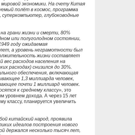
 мировой экономики. На счету Китая
уемый полёт в космос, программа
, суперкомпьютер, глубоководные
 на грани жизни и смерти, 80%
дном или полуголодном состоянии,
1949 году ожидаемая
лет, а уровень неграмотности был
должительность жизни составляет
й вес расходов населения на
их расходах) снизился до 30%.
ального обеспечения, включающая
ывающее 1,3 миллиарда человек,
вающее почти 1 миллиард человек.
осятся к среднему классу»
, это
м уровнем дохода. А через 15 лет
му классу, планируется увеличить
бой китайский народ, проявила
иких идеалов построения нового
ой держался несколько тысяч лет,