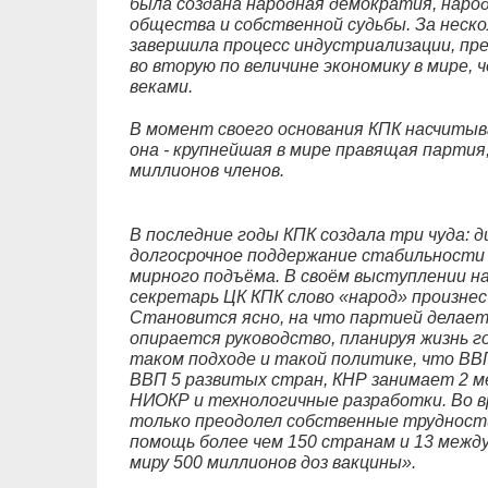
была создана народная демократия, наро
общества и собственной судьбы. За неск
завершила процесс индустриализации, пр
во вторую по величине экономику в мире,
веками.
В момент своего основания КПК насчитыва
она - крупнейшая в мире правящая партия
миллионов членов.
В последние годы КПК создала три чуда: 
долгосрочное поддержание стабильности
мирного подъёма. В своём выступлении н
секретарь ЦК КПК слово «народ» произнес 8
Становится ясно, на что партией делаетс
опирается руководство, планируя жизнь г
таком подходе и такой политике, что ВВ
ВВП 5 развитых стран, КНР занимает 2 м
НИОКР и технологичные разработки. Во 
только преодолел собственные трудност
помощь более чем 150 странам и 13 межд
миру 500 миллионов доз вакцины».