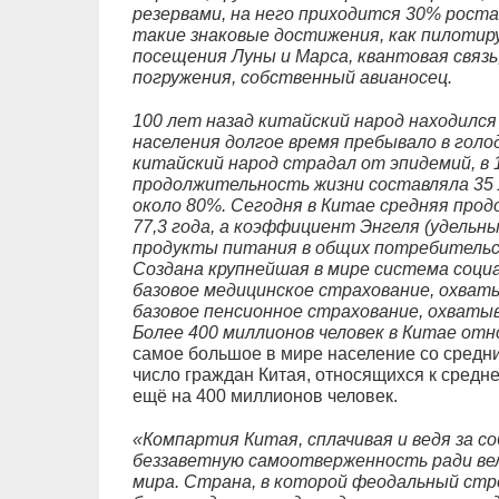
резервами, на него приходится 30% роста
такие знаковые достижения, как пилотир
посещения Луны и Марса, квантовая связь
погружения, собственный авианосец.
100 лет назад китайский народ находился
населения долгое время пребывало в голо
китайский народ страдал от эпидемий, в 
продолжительность жизни составляла 35 
около 80%. Сегодня в Китае средняя про
77,3 года, а коэффициент Энгеля (удельны
продукты питания в общих потребительск
Создана крупнейшая в мире система соци
базовое медицинское страхование, охват
базовое пенсионное страхование, охваты
Более 400 миллионов человек в Китае отн
самое большое в мире население со средни
число граждан Китая, относящихся к средне
ещё на 400 миллионов человек.
«Компартия Китая, сплачивая и ведя за со
беззаветную самоотверженность ради вел
мира. Страна, в которой феодальный стр