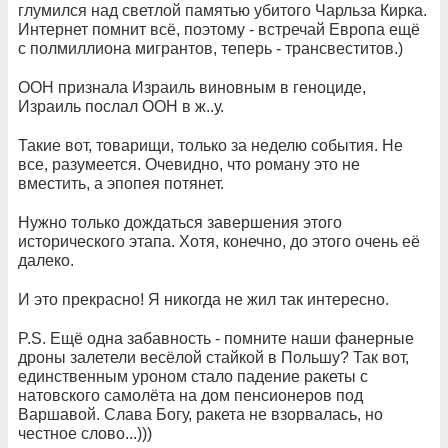
глумился над светлой памятью убитого Чарльза Кирка.
Интернет помнит всё, поэтому - встречай Европа ещё
с полмиллиона мигрантов, теперь - трансвеститов.)
ООН признала Израиль виновным в геноциде,
Израиль послал ООН в ж..у.
Такие вот, товарищи, только за неделю события. Не
все, разумеется. Очевидно, что роману это не
вместить, а эпопея потянет.
Нужно только дождаться завершения этого
исторического этапа. Хотя, конечно, до этого очень её
далеко.
И это прекрасно! Я никогда не жил так интересно.
P.S. Ещё одна забавность - помните наши фанерные
дроны залетели весёлой стайкой в Польшу? Так вот,
единственным уроном стало падение ракеты с
натовского самолёта на дом пенсионеров под
Варшавой. Слава Богу, ракета не взорвалась, но
честное слово...)))