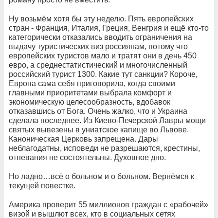
Ну возьмём хотя бы эту неделю. Пять европейских
стран - Франция, Италия, Греция, Венгрия и ещё кто-то
категорически отказались вводить ограничения на
выдачу туристических виз россиянам, потому что
европейских туристов мало и тратят они в день 450
евро, а среднестатистический и многочисленный
российский турист 1300. Какие тут санкции? Короче,
Европа сама себя приговорила, когда своими
главными приоритетами выбрала комфорт и
экономическую целесообразность, вдобавок
отказавшись от Бога. Очень жалко, что и Украина
сделала последнее. Из Киево-Печерской Лавры мощи
святых вывезены в униатское капище во Львове.
Каноническая Церковь запрещена. Дары
неблагодатны, исповеди не разрешаются, крестины,
отпевания не состоятельны. Духовное дно.
Но ладно…всё о больном и о больном. Вернёмся к
текущей повестке.
Америка проверит 55 миллионов граждан с «рабочей»
визой и вышлют всех, кто в социальных сетях