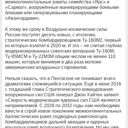
межконтинентальные ракеты семейства «Ярс» и
«Сармат», вооружённые маневрирующими боевыми
блоками или гиперзвуковыми планирующими
«Авангардами».
К этому же сроку в Воздушно-космические силы
России поступят десять новых, с иголочки,
стратегических бомбардировщиков Ту-160М2, первый
из которых взлетел в 2020-м. И это – не считая глубоко
модернизированных советских ветеранов Ту-160М,
Ту-95МСМ и Ту-22М3М общим числом не менее 110
машин, которые минимум в два раза моложе
американских воздушных старожилов.
Нельзя сказать, что в Пентагоне не понимают всего
драматизма сложившейся ситуации. Ещё в июне 2016
г. тогдашний глава Стратегического командования
вооруженных сил США генерал Джон Хайтен заявил:
«Скорость модернизации ядерных сил США является
неприемлемой. С 2029 по 2032 годы нам необходимо
ввести в строй новое поколение межконтинентальных
баллистических ракет, подводных ракетоносцев,
бомбардировщиков дальней авиации и ядерных
крылатых ракет воздушного базирования. Но мы уже