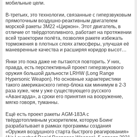
мобильные цели.
В-третьих, это технологии, связанные с гиперзвуковым
прямоточным воздушно-реактивным двигателем
морской ракеты 3М22 «Циркон». Этот двигатель, в
отличие от твёрдотопливного, работает на протяжении
всей траектории полёта, позволяя ракете избежать
торможения в плотных слоях атмосферы, улучшая её
маневренные качества и расширяя коридор высот…
Янки это пока даже не пытаются повторить. У них,
правда, есть перспективный проект гиперзвукового
оружия большой дальности LRHW (Long Range
Hypersonic Weapon). Но основные характеристики
такого американского гипер-блока как минимум в 2-3
раза хуже, чем у уже существующего русского
«Авангарда», а сроки его принятия на вооружение,
мягко говоря, туманны.
Ещё есть проект ракеты AGM-183A с
твёрдотопливным ускорителем, которую Боинг
разрабатывает в рамках программы создания
«Оружия воздушного старта быстрого реагирования»