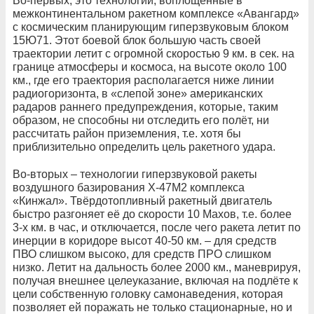
Во-первых, это технологии, воплощённые в
межконтинентальном ракетном комплексе «Авангард»
с космическим планирующим гиперзвуковым блоком
15Ю71. Этот боевой блок большую часть своей
траектории летит с огромной скоростью 9 км. в сек. на
границе атмосферы и космоса, на высоте около 100
км., где его траектория располагается ниже линии
радиогоризонта, в «слепой зоне» американских
радаров раннего предупреждения, которые, таким
образом, не способны ни отследить его полёт, ни
рассчитать район приземления, т.е. хотя бы
приблизительно определить цель ракетного удара.
Во-вторых – технологии гиперзвуковой ракеты
воздушного базирования Х-47М2 комплекса
«Кинжал». Твёрдотопливный ракетный двигатель
быстро разгоняет её до скорости 10 Махов, т.е. более
3-х км. в час, и отключается, после чего ракета летит по
инерции в коридоре высот 40-50 км. – для средств
ПВО слишком высоко, для средств ПРО слишком
низко. Летит на дальность более 2000 км., маневрируя,
получая внешнее целеуказание, включая на подлёте к
цели собственную головку самонаведения, которая
позволяет ей поражать не только стационарные, но и