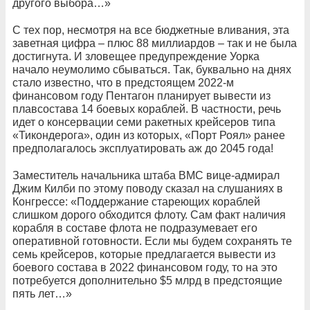
другого выбора…»
С тех пор, несмотря на все бюджетные вливания, эта
заветная цифра – плюс 88 миллиардов – так и не была
достигнута. И зловещее предупреждение Уорка
начало неумолимо сбываться. Так, буквально на днях
стало известно, что в предстоящем 2022-м
финансовом году Пентагон планирует вывести из
плавсостава 14 боевых кораблей. В частности, речь
идет о консервации семи ракетных крейсеров типа
«Тикондерога», один из которых, «Порт Роял» ранее
предполагалось эксплуатировать аж до 2045 года!
Заместитель начальника штаба ВМС вице-адмирал
Джим Килби по этому поводу сказал на слушаниях в
Конгрессе: «Поддержание стареющих кораблей
слишком дорого обходится флоту. Сам факт наличия
корабля в составе флота не подразумевает его
оперативной готовности. Если мы будем сохранять те
семь крейсеров, которые предлагается вывести из
боевого состава в 2022 финансовом году, то на это
потребуется дополнительно $5 млрд в предстоящие
пять лет…»