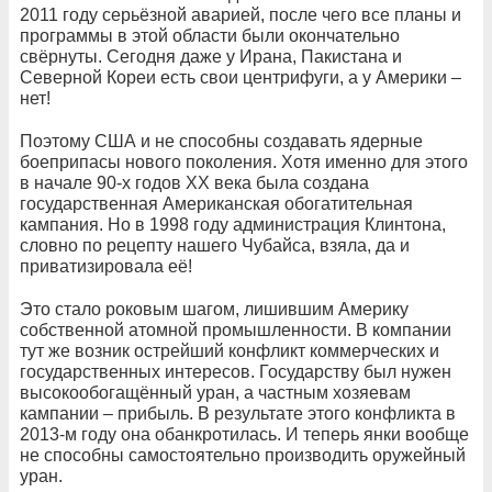
2011 году серьёзной аварией, после чего все планы и
программы в этой области были окончательно
свёрнуты. Сегодня даже у Ирана, Пакистана и
Северной Кореи есть свои центрифуги, а у Америки –
нет!
Поэтому США и не способны создавать ядерные
боеприпасы нового поколения. Хотя именно для этого
в начале 90-х годов ХХ века была создана
государственная Американская обогатительная
кампания. Но в 1998 году администрация Клинтона,
словно по рецепту нашего Чубайса, взяла, да и
приватизировала её!
Это стало роковым шагом, лишившим Америку
собственной атомной промышленности. В компании
тут же возник острейший конфликт коммерческих и
государственных интересов. Государству был нужен
высокообогащённый уран, а частным хозяевам
кампании – прибыль. В результате этого конфликта в
2013-м году она обанкротилась. И теперь янки вообще
не способны самостоятельно производить оружейный
уран.