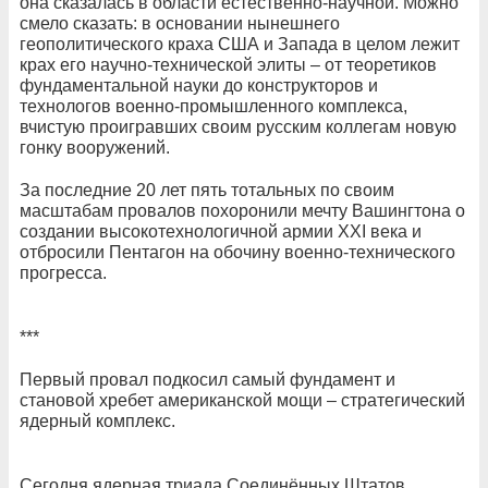
она сказалась в области естественно-научной. Можно
смело сказать: в основании нынешнего
геополитического краха США и Запада в целом лежит
крах его научно-технической элиты – от теоретиков
фундаментальной науки до конструкторов и
технологов военно-промышленного комплекса,
вчистую проигравших своим русским коллегам новую
гонку вооружений.
За последние 20 лет пять тотальных по своим
масштабам провалов похоронили мечту Вашингтона о
создании высокотехнологичной армии XXI века и
отбросили Пентагон на обочину военно-технического
прогресса.
***
Первый провал подкосил самый фундамент и
становой хребет американской мощи – стратегический
ядерный комплекс.
Сегодня ядерная триада Соединённых Штатов