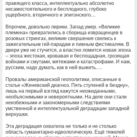
правящего класса, интеллектуально абсолютно
несамостоятельного и бесплодного, глубоко
ущербного, вторичного и эпигонского…
Впрочем, довольно лирики. Запад умер. «Великие
племена» превратились в сборища извращенцев в
розовых стрингах, великие свершения свелись к
зажигательным гей-парадам и пивным фестивалям. В
двери уже не стучится, а властно ломится новая эпоха
– эпоха жестокая, кровавая и беспощадная, грозящая
войнами и смутами, мятежами и катастрофами. И нам,
русским, надо думать, как в ней выжить….
Провалы американской геополитики, описанные в
статье «Женевский диагноз. Пять ступеней в бездну»,
лишь на первый взгляд кажутся неожиданными,
необъяснимыми и невероятными. На деле они стали
неизбежными и закономерными следствиями
умственной и интеллектуальной деградации западной
верхушки.
Эта деградация охватила не только и не столько
область гуманитарно-идеологическую. Ещё тяжелей