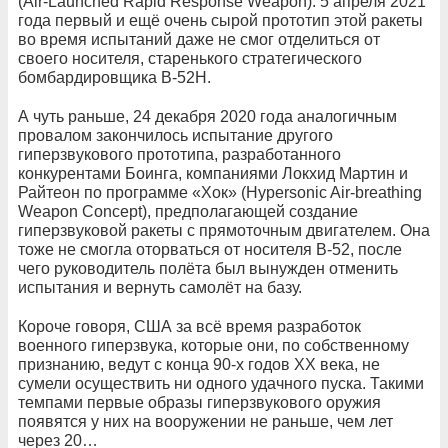
(Air-Launched Rapid Response Weapon). 5 апреля 2021
года первый и ещё очень сырой прототип этой ракеты
во время испытаний даже не смог отделиться от
своего носителя, старенького стратегического
бомбардировщика В-52Н.
А чуть раньше, 24 декабря 2020 года аналогичным
провалом закончилось испытание другого
гиперзвукового прототипа, разработанного
конкурентами Боинга, компаниями Локхид Мартин и
Райтеон по программе «Хок» (Hypersonic Air-breathing
Weapon Concept), предполагающей создание
гиперзвуковой ракеты с прямоточным двигателем. Она
тоже не смогла оторваться от носителя В-52, после
чего руководитель полёта был вынужден отменить
испытания и вернуть самолёт на базу.
Короче говоря, США за всё время разработок
военного гиперзвука, которые они, по собственному
признанию, ведут с конца 90-х годов ХХ века, не
сумели осуществить ни одного удачного пуска. Такими
темпами первые образы гиперзвукового оружия
появятся у них на вооружении не раньше, чем лет
через 20…