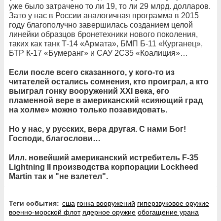
уже было затрачено то ли 19, то ли 29 млрд. долларов.
Зато у нас в России аналогичная программа в 2015
году благополучно завершилась созданием целой
линейки образцов бронетехники нового поколения,
таких как танк Т-14 «Армата», БМП Б-11 «Курганец»,
БТР К-17 «Бумеранг» и САУ 2С35 «Коалиция»…
Если после всего сказанного, у кого-то из
читателей остались сомнения, кто проиграл, а кто
выиграл гонку вооружений XXI века, его
пламенной вере в американский «сияющий град
на холме» можно только позавидовать.
Но у нас, у русских, вера другая. С нами Бог!
Господи, благослови…
Илл. новейший американский истребитель F-35
Lightning II производства корпорации Lockheed
Martin так и "не взлетел".
Теги события:
сша
гонка вооружений
гиперзвуковое оружие
военно-морской флот
ядерное оружие
обогащение урана