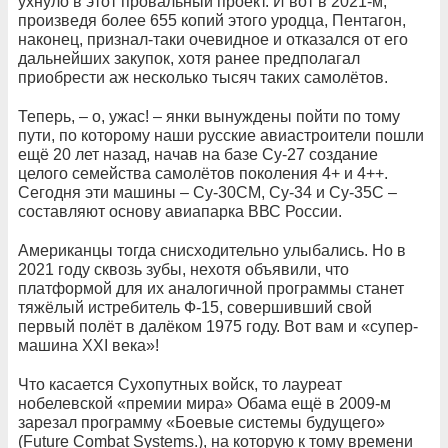
ухнуло в этот провальный проект. И вот в 2021-м,
произведя более 655 копий этого уродца, Пентагон,
наконец, признал-таки очевидное и отказался от его
дальнейших закупок, хотя ранее предполагал
приобрести аж несколько тысяч таких самолётов.
Теперь, – о, ужас! – янки вынуждены пойти по тому
пути, по которому наши русские авиастроители пошли
ещё 20 лет назад, начав на базе Су-27 создание
целого семейства самолётов поколения 4+ и 4++.
Сегодня эти машины – Су-30СМ, Су-34 и Су-35С –
составляют основу авиапарка ВВС России.
Американцы тогда снисходительно улыбались. Но в
2021 году сквозь зубы, нехотя объявили, что
платформой для их аналогичной программы станет
тяжёлый истребитель Ф-15, совершивший свой
первый полёт в далёком 1975 году. Вот вам и «супер-
машина XXI века»!
Что касается Сухопутных войск, то лауреат
нобелевской «премии мира» Обама ещё в 2009-м
зарезал программу «Боевые системы будущего»
(Future Combat Systems.), на которую к тому времени