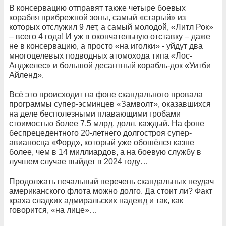
В консервацию отправят также четыре боевых
корабля прибрежной зоны, самый «старый» из
которых отслужил 9 лет, а самый молодой, «Литл Рок»
– всего 4 года! И уж в окончательную отставку – даже
не в консервацию, а просто «на иголки» - уйдут два
многоцелевых подводных атомохода типа «Лос-
Анджелес» и большой десантный корабль-док «Уитби
Айленд».
Всё это происходит на фоне скандального провала
программы супер-эсминцев «Замволт», оказавшихся
на деле бесполезными плавающими гробами
стоимостью более 7,5 млрд. долл. каждый. На фоне
беспрецедентного 20-летнего долгостроя супер-
авианосца «Форд», который уже обошёлся казне
более, чем в 14 миллиардов, а на боевую службу в
лучшем случае выйдет в 2024 году…
Продолжать печальный перечень скандальных неудач
американского флота можно долго. Да стоит ли? Факт
краха сладких адмиральских надежд и так, как
говорится, «на лице»…