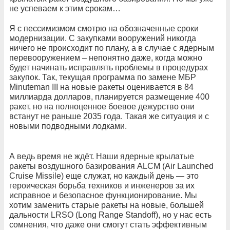
не успеваем к этим срокам…
Я с пессимизмом смотрю на обозначенные сроки
модернизации. С закупками вооружений никогда
ничего не происходит по плану, а в случае с ядерным
перевооружением – непонятно даже, когда можно
будет начинать исправлять проблемы в процедурах
закупок. Так, текущая программа по замене МБР
Minuteman III на новые ракеты оценивается в 84
миллиарда долларов, планируется размещение 400
ракет, но на полноценное боевое дежурство они
встанут не раньше 2035 года. Такая же ситуация и с
новыми подводными лодками.
А ведь время не ждёт. Наши ядерные крылатые
ракеты воздушного базирования ALCM (Air Launched
Cruise Missile) еще служат, но каждый день — это
героическая борьба техников и инженеров за их
исправное и безопасное функционирование. Мы
хотим заменить старые ракеты на новые, большей
дальности LRSO (Long Range Standoff), но у нас есть
сомнения, что даже они смогут стать эффективным