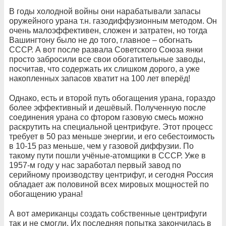
В годы холодной войны они нарабатывали запасы
оружейного урана т.н. газодиффузионным методом. Он
очень малоэффективен, сложен и затратен, но тогда
Вашингтону было не до того, главное – обогнать
СССР. А вот после развала Советского Союза янки
просто забросили все свои обогатительные заводы,
посчитав, что содержать их слишком дорого, а уже
накопленных запасов хватит на 100 лет вперёд!
Однако, есть и второй путь обогащения урана, гораздо
более эффективный и дешёвый. Полученную после
соединения урана со фтором газовую смесь можно
раскрутить на специальной центрифуге. Этот процесс
требует в 50 раз меньше энергии, и его себестоимость
в 10-15 раз меньше, чем у газовой диффузии. По
такому пути пошли учёные-атомщики в СССР. Уже в
1957-м году у нас заработал первый завод по
серийному производству центрифуг, и сегодня Россия
обладает аж половиной всех мировых мощностей по
обогащению урана!
А вот американцы создать собственные центрифуги
так и не смогли. Их последняя попытка закончилась в