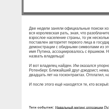
Две недели заняли официальные поиски хо
вся королевская рать, зная, что разоблачи
взрослое население страны, то уж несколь
поставлен авторитет первого лица в госуда
демонстрации с обидными символами из это
имя Путина, ассоциировалось с ёршиком. На
назвать владельца!
И вот владелец найден. Им оказался упорн
Ротенберг. Ближайший друг-дзюдоист, нем
двадцать лет на госконтрактах. Отплатил, на
И после этого ещё находятся те, кто всерьё
Теги события:
Навальный митинг оппозиции
Пу