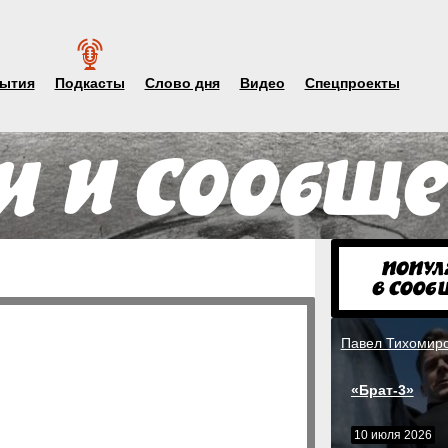
ытия
Подкасты
Слово дня
Видео
Спецпроекты
Павел Тихомир
«Брат-3»
10 июля 2026