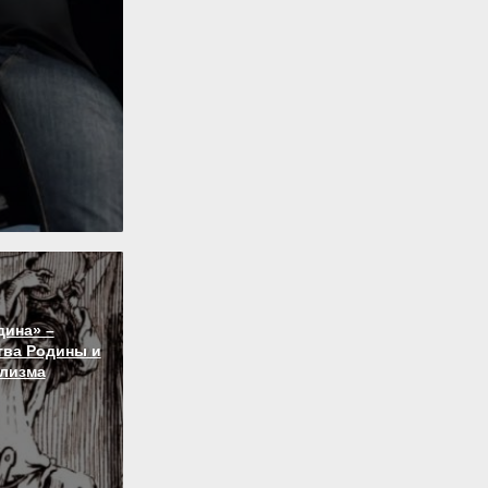
дина» –
тва Родины и
лизма