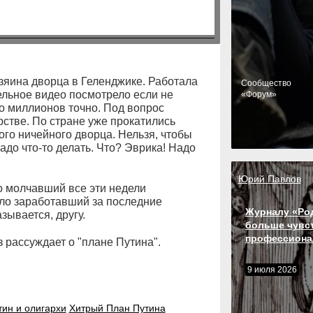
зяина дворца в Геленджике. Работала
Cообщество
тельное видео посмотрело если не
«Форум»
ко миллионов точно. Под вопрос
рстве. По стране уже прокатились
го ничейного дворца. Нельзя, чтобы
до что-то делать. Что? Эврика! Надо
Юрий Павлов
о молчавший все эти недели
ало заработавший за последние
Журналу «Ро
зывается, другу.
больше чувс
профессиона
з рассуждает о "плане Путина".
9 июля 2026
тин и олигархи
Хитрый План Путина