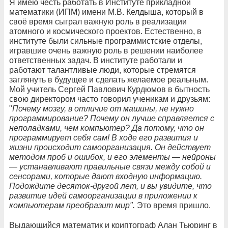
Я имею честь работать в Институте прикладной
математики (ИПМ) имени М.В. Келдыша, который в
своё время сыграл важную роль в реализации
атомного и космического проектов. Естественно, в
институте были сильные программистские отделы,
игравшие очень важную роль в решении наиболее
ответственных задач. В институте работали и
работают талантливые люди, которые стремятся
заглянуть в будущее и сделать желаемое реальным.
Мой учитель Сергей Павлович Курдюмов в бытность
свою директором часто говорил ученикам и друзьям:
"
Почему мозгу, в отличие от машины, не нужно
программирование? Почему он лучше справляется с
неполадками, чем компьютер? Да потому, что он
программирует себя сам! В ходе его развития и
жизни происходит самоорганизация. Он действует
методом проб и ошибок, и его элементы — нейроны
— устанавливают правильные связи между собой и
сенсорами, которые дают входную информацию.
Подождите десяток-другой лет, и вы увидите, что
развитие идей самоорганизации в приложении к
компьютерам преобразит мир".
Это время пришло.
Выдающийся математик и криптограф Алан Тьюринг в