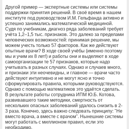
Другой пример — экспертные системы или системы
поддержки принятия решений. В своё время в нашем
институте под руководством И.М. Гельфанда активно и
успешно занимались математической медициной.
Судя по учебникам, диагноз ряда заболеваний требует
учёта 1,2–1,5 тыс. признаков. Это далеко за пределами
человеческих возможностей: принимая решение, мы
можем учесть только 57 факторов. Как же действуют
опытные врачи? В ходе своей учёбы (именно поэтому
мы и учим их 8 лет!) и работы они и выделяют в ходе
самоорганизации те 57 признаков, которые надо
учитывать в разных случаях. Однако и случаев много,
и признаки эти неочевидны, и главное — врачи часто
действуют интуитивно и не могут ясно и точно
сформулировать правила, которыми руководствуются.
Однако с помощью математиков это удаётся сделать.
В результате работы сотрудника ИПМ Ю.Б. Котова,
развивавшего такие методики, смертность от
нескольких опасных заболеваний удалось снизить в 2-
3 раза. Конечно, здесь важно следовать принципу: "Не
вместо врача, а вместе с врачом". Нынешние системы
могут работать с миллионом правил, если это
необходимо.