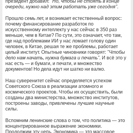
президент добавил: "
Но, чтобы не стоять в конце
очереди, нужно над этим работать уже сегодня".
Прошло семь лет, и возникает естественный вопрос:
почему финансирование разработок по
искусственному интеллекту у нас сейчас в 350 раз
меньше, чем в Китае? По сути, это означает, что там,
где над проблемами ИИ у нас ломает голову один
человек, в Китае, решая те же проблемы, работает
целый институт. Опытные чиновники говорят:
"Чтобы
дело нам начать, нужна бумага и печать".
И всё это у
нас есть — и бумаги, и печати, и множество
документов! Но дела идут ни шатко ни валко.
Наш суверенитет сейчас определяется успехом
Советского Союза в реализации атомного и
космического проектов. Чтобы их осуществить, были
созданы два министерства, множество институтов,
построены заводы, привлечены лучшие научные
силы.
Вспомним ленинские слова о том, что политика — это
концентрированное выражение экономики.
Продолжим эту цепь. Экономика — это массовое