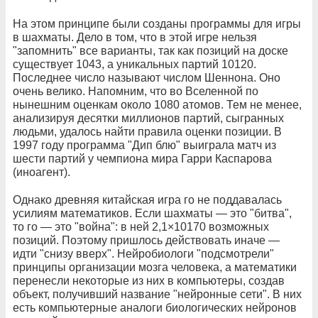
На этом принципе были созданы программы для игры
в шахматы. Дело в том, что в этой игре нельзя
"запомнить" все варианты, так как позиций на доске
существует 1043, а уникальных партий 10120.
Последнее число называют числом Шеннона. Оно
очень велико. Напомним, что во Вселенной по
нынешним оценкам около 1080 атомов. Тем не менее,
анализируя десятки миллионов партий, сыгранных
людьми, удалось найти правила оценки позиции. В
1997 году программа "Дип блю" выиграла матч из
шести партий у чемпиона мира Гарри Каспарова
(иноагент).
Однако древняя китайская игра го не поддавалась
усилиям математиков. Если шахматы — это "битва",
то го — это "война": в ней 2,1×10170 возможных
позиций. Поэтому пришлось действовать иначе —
идти "снизу вверх". Нейробиологи "подсмотрели"
принципы организации мозга человека, а математики
перенесли некоторые из них в компьютеры, создав
объект, получивший название "нейронные сети". В них
есть компьютерные аналоги биологических нейронов