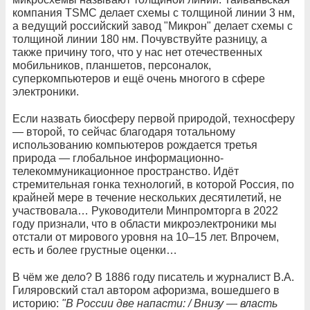
компания TSMC делает схемы с толщиной линии 3 нм,
а ведущий российский завод "Микрон" делает схемы с
толщиной линии 180 нм. Почувствуйте разницу, а
также причину того, что у нас нет отечественных
мобильников, планшетов, персоналок,
суперкомпьютеров и ещё очень многого в сфере
электроники.
Если назвать биосферу первой природой, техносферу
— второй, то сейчас благодаря тотальному
использованию компьютеров рождается третья
природа — глобальное информационно-
телекоммуникационное пространство. Идёт
стремительная гонка технологий, в которой Россия, по
крайней мере в течение нескольких десятилетий, не
участвовала… Руководители Минпромторга в 2022
году признали, что в области микроэлектроники мы
отстали от мирового уровня на 10–15 лет. Впрочем,
есть и более грустные оценки…
В чём же дело? В 1886 году писатель и журналист В.А.
Гиляровский стал автором афоризма, вошедшего в
историю:
"В России две напасти: / Внизу — власть