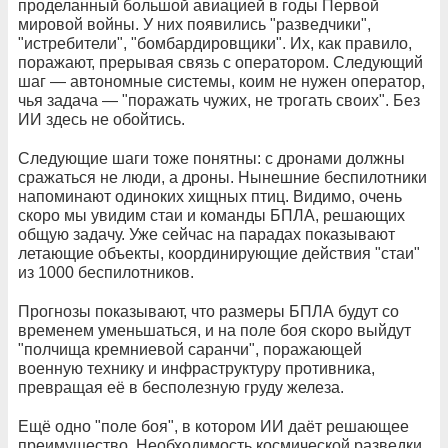
проделанный большой авиацией в годы Первой
мировой войны. У них появились "разведчики",
"истребители", "бомбардировщики". Их, как правило,
поражают, прерывая связь с оператором. Следующий
шаг — автономные системы, коим не нужен оператор,
чья задача — "поражать чужих, не трогать своих". Без
ИИ здесь не обойтись.
Следующие шаги тоже понятны: с дронами должны
сражаться не люди, а дроны. Нынешние беспилотники
напоминают одиноких хищных птиц. Видимо, очень
скоро мы увидим стаи и команды БПЛА, решающих
общую задачу. Уже сейчас на парадах показывают
летающие объекты, координирующие действия "стаи"
из 1000 беспилотников.
Прогнозы показывают, что размеры БПЛА будут со
временем уменьшаться, и на поле боя скоро выйдут
"полчища кремниевой саранчи", поражающей
военную технику и инфраструктуру противника,
превращая её в бесполезную груду железа.
Ещё одно "поле боя", в котором ИИ даёт решающее
преимущество. Необходимость космической разведки,