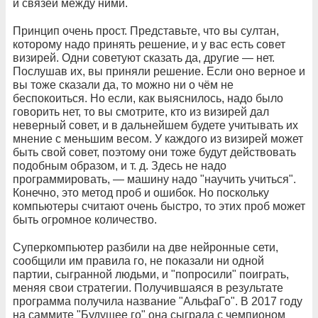
и связей между ними.
Принцип очень прост. Представьте, что вы султан,
которому надо принять решение, и у вас есть совет
визирей. Одни советуют сказать да, другие — нет.
Послушав их, вы приняли решение. Если оно верное и
вы тоже сказали да, то можно ни о чём не
беспокоиться. Но если, как выяснилось, надо было
говорить нет, то вы смотрите, кто из визирей дал
неверный совет, и в дальнейшем будете учитывать их
мнение с меньшим весом. У каждого из визирей может
быть свой совет, поэтому они тоже будут действовать
подобным образом, и т. д. Здесь не надо
программировать, — машину надо "научить учиться".
Конечно, это метод проб и ошибок. Но поскольку
компьютеры считают очень быстро, то этих проб может
быть огромное количество.
Суперкомпьютер разбили на две нейронные сети,
сообщили им правила го, не показали ни одной
партии, сыгранной людьми, и "попросили" поиграть,
меняя свои стратегии. Получившаяся в результате
программа получила название "АльфаГо". В 2017 году
на саммите "Будущее го" она сыграла с чемпионом