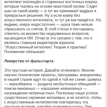
интеллект воплощён в старинных восточных коврах,
которые ткались на основе квантовой логики. Сядет
шах на такой ковёр — и тут же принимает мудрые и
прекрасные решения. Ну а если ковёр без
искусственного интеллекта, то тут уж как придётся. Но,
видимо, ковра недостаточно — шаха тоже нельзя
сбрасывать со счетов. В этой статье я постараюсь
ответить на множество недоуменных вопросов,
касающихся ИИ. Отчасти это связано с тем, что я
являюсь главным редактором журнала
"Искусственный интеллект. Теория и практика".
Положение обязывает.
Лекарство от фальстарта
Это грустная история. Давайте оглянемся. Многие
научно-технические проекты, программы, инициативы
в нашей стране идут по одной и той же схеме: шумиха
— неразбериха — раздача несбыточных обещаний —
поиски виновных — наказание невиновных —
награждение непричастных. Поскольку наши успехи
существенно скромнее желаемых, и не хочется, чтобы
с искусственным интеллектом повторилась эта
грустная история, давайте оглянемся назад. Тем