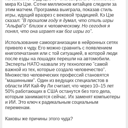
мира Кэ Цзе. Сотни миллионов китайцев следили за
этим матчем. Программа выиграла, показав стиль
игры, идущий вразрез с вековой традицией. Кэ Цзе
сказал:
"В прошлом году я думал, что стиль игры
"АльфаГо" близок к человеческому. Но сегодня я
понял, что она играет как бог игры го".
Использование самоорганизации в нейронных сетях
привело к чуду. Его можно сравнить с появлением
книгопечатания или с той ситуацией, в которой люди
после езды на лошадях перешли на автомобили.
Эксперты НАТО назвали эту технологию "самой
важной из тех, которые создало человечество".
Множество человеческих профессий становятся
"машинными". Один из ведущих специалистов в
области ИИ Кай-Фу Ли считает, что через 10–15 лет
50% работающих в США останутся без того дела,
которым занимаются сейчас. Их заменят компьютеры
и ИИ. Это ключ к радикальным социальным
переменам.
Каковы же причины этого чуда?