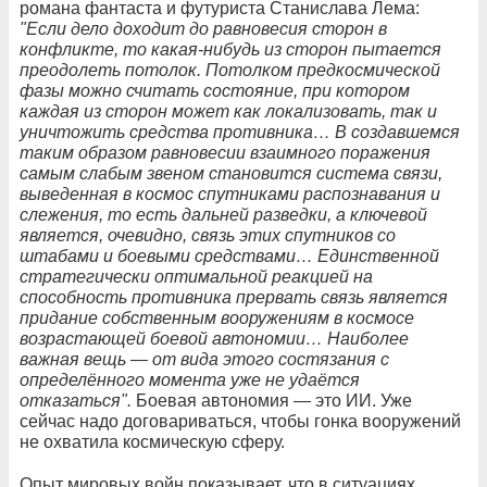
романа фантаста и футуриста Станислава Лема:
"Если дело доходит до равновесия сторон в
конфликте, то какая-нибудь из сторон пытается
преодолеть потолок. Потолком предкосмической
фазы можно считать состояние, при котором
каждая из сторон может как локализовать, так и
уничтожить средства противника… В создавшемся
таким образом равновесии взаимного поражения
самым слабым звеном становится система связи,
выведенная в космос спутниками распознавания и
слежения, то есть дальней разведки, а ключевой
является, очевидно, связь этих спутников со
штабами и боевыми средствами… Единственной
стратегически оптимальной реакцией на
способность противника прервать связь является
придание собственным вооружениям в космосе
возрастающей боевой автономии… Наиболее
важная вещь — от вида этого состязания с
определённого момента уже не удаётся
отказаться".
Боевая автономия — это ИИ. Уже
сейчас надо договариваться, чтобы гонка вооружений
не охватила космическую сферу.
Опыт мировых войн показывает, что в ситуациях,