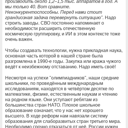
производить около 1,2–1,5 тыс. аппаратов в год. А
мы только 40. Вот сравните.
Неконкурентоспособны. Перед нами стоит
грандиозная задача перевернуть ситуацию".
Надо
строить заводы. СВО постоянно напоминает о
необходимости расширить отечественную
космическую группировку, и ИИ в этом контексте тоже
очень важен.
Чтобы создавать технологии, нужна прикладная наука,
основная часть которой в нашей стране была
разгромлена в 1990-е годы. Закупка или кража чужого
ведёт к неизбежному отставанию. Надо иметь своё!
Несмотря на успехи "олимпиадников", наши средние
школьники, по проведённым международным
исследованиям, находятся в четвёртом десятке по
математике, физике, естественным наукам и чтению
на родном языке. Они уступают ребятам из
большинства стран НАТО. Плохое школьное
образование означает, что у нас нет хорошего
высшего. В ходе реформ нам навязали систему
образования для слаборазвитых стран третьего мира.
Необходимо срочно отказаться от неё. России нужен