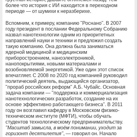
более что история с ИИ находится в переходном
периоде — от шумихи к неразберихе.
Вспомним, к примеру, компанию "Роснано". В 2007
году президент в послании Федеральному Собранию
назвал нанотехнологии одним из приоритетных
направлений науки и техники и предложил создать
такую компанию. Она должна была заниматься
ядерной медициной и медицинским
приборостроением, наноэлектроникой,
нанопокрытиями, новыми материалами и
возобновляемой энергетикой. Уже один этот список
впечатляет. С 2008 по 2020 год компанией руководил
политический деятель, выдающийся организатор,
"прораб российских реформ" А.Б. Чубайс. Основная
задача компании — "поддержка и коммерциализация
нанотехнологических разработок, создание на их
основе эффективно работающего бизнеса". В 2011
году он возглавил кафедру в Московском физико-
техническом институте (МФТИ), чтобы обучать
студентов технологическому предпринимательству.
"Масштаб замысла, в моём понимании, уходит за
горизонт десятилетия"
, — говорил он. Начало