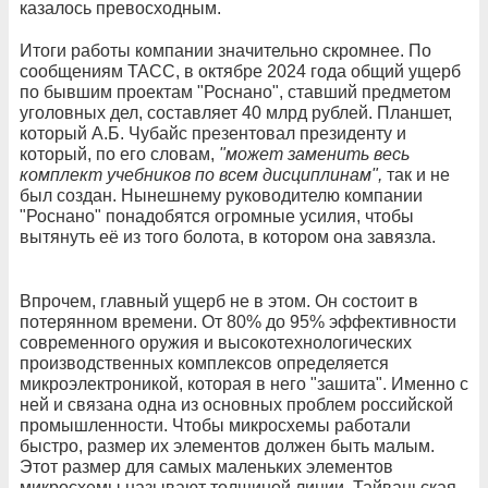
казалось превосходным.
Итоги работы компании значительно скромнее. По
сообщениям ТАСС, в октябре 2024 года общий ущерб
по бывшим проектам "Роснано", ставший предметом
уголовных дел, составляет 40 млрд рублей. Планшет,
который А.Б. Чубайс презентовал президенту и
который, по его словам,
"может заменить весь
комплект учебников по всем дисциплинам",
так и не
был создан. Нынешнему руководителю компании
"Роснано" понадобятся огромные усилия, чтобы
вытянуть её из того болота, в котором она завязла.
Впрочем, главный ущерб не в этом. Он состоит в
потерянном времени. От 80% до 95% эффективности
современного оружия и высокотехнологических
производственных комплексов определяется
микроэлектроникой, которая в него "зашита". Именно с
ней и связана одна из основных проблем российской
промышленности. Чтобы микросхемы работали
быстро, размер их элементов должен быть малым.
Этот размер для самых маленьких элементов
микросхемы называют толщиной линии. Тайваньская