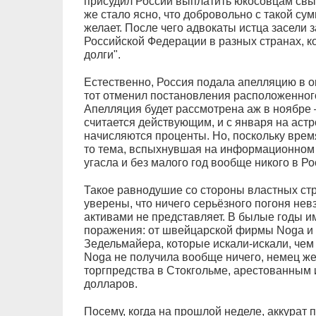
присудил России выплатить юкосовцам свы
же стало ясно, что добровольно с такой су
желает. После чего адвокаты истца засели 
Российской Федерации в разных странах, к
долги".
Естественно, Россия подала апелляцию в ок
тот отменил постановления расположенного
Апелляция будет рассмотрена аж в ноябре
считается действующим, и с января на аст
начисляются проценты. Но, поскольку врем
то тема, вспыхнувшая на информационном 
угасла и без малого год вообще никого в Ро
Такое равнодушие со стороны властных стр
уверены, что ничего серьёзного погоня нев
активами не представляет. В былые годы и
поражения: от швейцарской фирмы Noga и
Зедельмайера, которые искали-искали, чем 
Noga не получила вообще ничего, немец ж
торгпредства в Стокгольме, арестованным 
долларов.
Посему, когда на прошлой неделе, аккурат