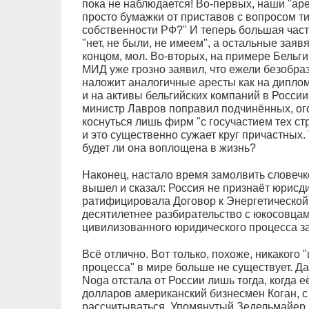
пока не наблюдается! Во-первых, наши "ар
просто бумажки от приставов с вопросом ти
собственности РФ?" И теперь большая част
"нет, не были, не имеем", а остальные заяв
концом, мол. Во-вторых, на примере Бельги
МИД уже грозно заявил, что ежели безобраз
наложит аналогичные аресты как на диплом
и на активы бельгийских компаний в России
министр Лавров поправил подчинённых, ого
коснуться лишь фирм "с госучастием тех ст
и это существенно сужает круг причастных. 
будет ли она воплощена в жизнь?
Наконец, настало время замолвить словечк
вышел и сказал: Россия не признаёт юрисди
ратифицировала Договор к Энергетической 
десятилетнее разбирательство с юкосовцам
цивилизованного юридического процесса з
Всё отлично. Вот только, похоже, никакого
процесса" в мире больше не существует. Да 
Noga отстала от России лишь тогда, когда е
долларов американский бизнесмен Коган, с
рассчитываться. Упомянутый Зедельмайер 