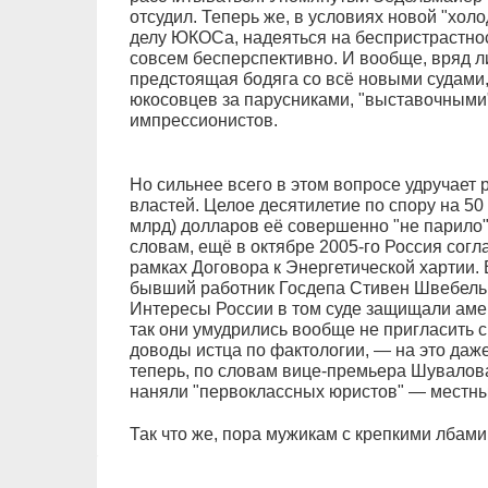
отсудил. Теперь же, в условиях новой "хол
делу ЮКОСа, надеяться на беспристрастнос
совсем бесперспективно. И вообще, вряд л
предстоящая бодяга со всё новыми судами,
юкосовцев за парусниками, "выставочными
импрессионистов.
Но сильнее всего в этом вопросе удручает
властей. Целое десятилетие по спору на 50
млрд) долларов её совершенно "не парило
словам, ещё в октябре 2005-го Россия согл
рамках Договора к Энергетической хартии.
бывший работник Госдепа Стивен Швебель, 
Интересы России в том суде защищали аме
так они умудрились вообще не пригласить 
доводы истца по фактологии, — на это даже
теперь, по словам вице-премьера Шувалова
наняли "первоклассных юристов" — местны
Так что же, пора мужикам с крепкими лбами