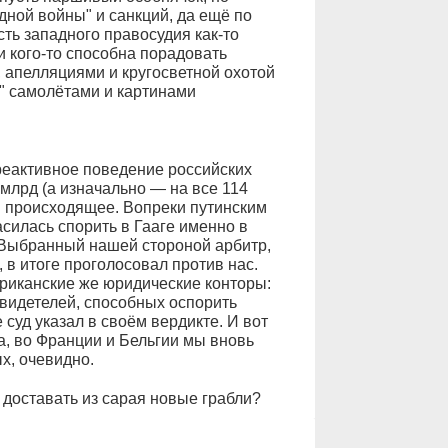
одной войны" и санкций, да ещё по
ть западного правосудия как-то
и кого-то способна порадовать
 апелляциями и кругосветной охотой
" самолётами и картинами
 реактивное поведение российских
 млрд (а изначально — на все 114
" происходящее. Вопреки путинским
асилась спорить в Гааге именно в
 Выбранный нашей стороной арбитр,
в итоге проголосовал против нас.
риканские же юридические конторы:
свидетелей, способных оспорить
 суд указал в своём вердикте. И вот
, во Франции и Бельгии мы вновь
х, очевидно.
 доставать из сарая новые грабли?