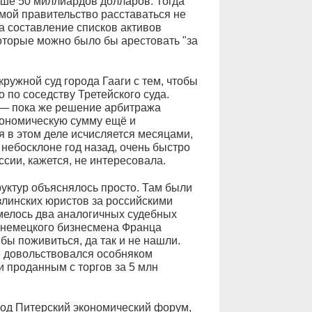
ше 50 миллиардов долларов. Тогда
ммой правительство расставаться не
за составление списков активов
оторые можно было бы арестовать "за
ружной суд города Гааги с тем, чтобы
 по соседству Третейского суда.
 — пока же решение арбитража
рономическую сумму ещё и
я в этом деле исчисляется месяцами,
небосклоне год назад, очень быстро
ссии, кажется, не интересовала.
уктур объяснялось просто. Там были
злинских юристов за российскими
мелось два аналогичных судебных
 немецкого бизнесмена Франца
бы поживиться, да так и не нашли.
е довольствовался особняком
и проданным с торгов за 5 млн
 под Питерский экономический форум,