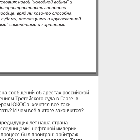
условиях новой "холодной войны" и
 беспристрастность западного
вообще, вряд ли кого-то способна
 судами, апелляциями и кругосветной
ными" самолётами и картинами
ена сообщений об арестах российской
ниям Третейского суда в Гааге, в
рам ЮКОСа, хочется всё-таки
лать? И чем всё в итоге закончится?
 предыдущих лет наша страна
аследницами" нефтяной империи
 процесс был проигран: арбитраж