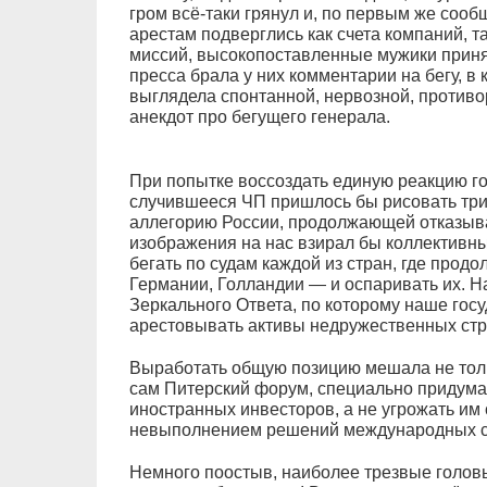
гром всё-таки грянул и, по первым же сооб
арестам подверглись как счета компаний, т
миссий, высокопоставленные мужики принял
пресса брала у них комментарии на бегу, в
выглядела спонтанной, нервозной, противо
анекдот про бегущего генерала.
При попытке воссоздать единую реакцию г
случившееся ЧП пришлось бы рисовать три
аллегорию России, продолжающей отказыва
изображения на нас взирал бы коллективны
бегать по судам каждой из стран, где прод
Германии, Голландии — и оспаривать их. Н
Зеркального Ответа, по которому наше госу
арестовывать активы недружественных стр
Выработать общую позицию мешала не толь
сам Питерский форум, специально придуман
иностранных инвесторов, а не угрожать и
невыполнением решений международных с
Немного поостыв, наиболее трезвые головы