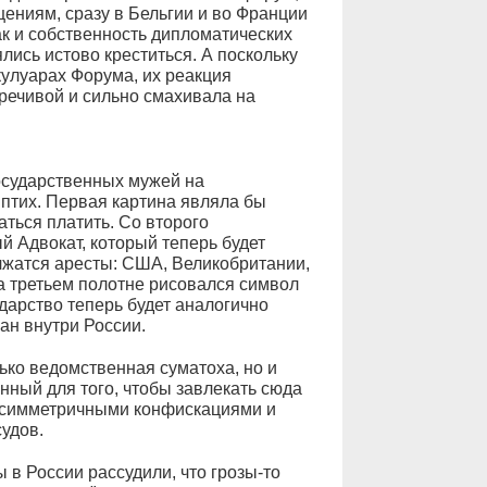
щениям, сразу в Бельгии и во Франции
ак и собственность дипломатических
ись истово креститься. А поскольку
 кулуарах Форума, их реакция
речивой и сильно смахивала на
осударственных мужей на
птих. Первая картина являла бы
ться платить. Со второго
й Адвокат, который теперь будет
олжатся аресты: США, Великобритании,
а третьем полотне рисовался символ
дарство теперь будет аналогично
ан внутри России.
ко ведомственная суматоха, но и
ный для того, чтобы завлекать сюда
м симметричными конфискациями и
удов.
 в России рассудили, что грозы-то