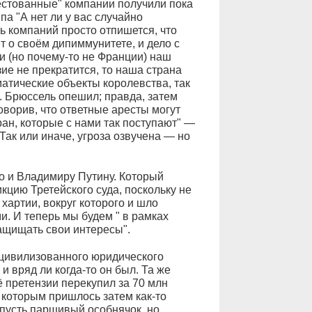
естованные" компании получили пока
па "А нет ли у вас случайно
ь компаний просто отпишется, что
ят о своём дипиммунитете, и дело с
и (но почему-то не Франции) наш
ие не прекратится, то наша страна
атические объекты королевства, так
. Брюссель опешил; правда, затем
ворив, что ответные аресты могут
ран, которые с нами так поступают" —
Так или иначе, угроза озвучена — но
о и Владимиру Путину. Который
кцию Третейского суда, поскольку не
хартии, вокруг которого и шло
и. И теперь мы будем " в рамках
ащищать свои интересы".
 "цивилизованного юридического
и вряд ли когда-то он был. Та же
ё претензии перекупил за 70 млн
 которым пришлось затем как-то
пусть паршивый особнячок, но