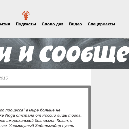
ытия
Подкасты
Слово дня
Видео
Спецпроекты
2015
го процесса" в мире больше не
 же Noga отстала от России лишь тогда,
ров американский бизнесмен Коган, с
ься. Упомянутый Зедельмайер пусть