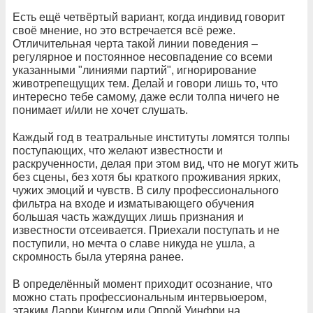
Есть ещё четвёртый вариант, когда индивид говорит
своё мнение, но это встречается всё реже.
Отличительная черта такой линии поведения –
регулярное и постоянное несовпадение со всеми
указанными "линиями партий", игнорирование
животрепещущих тем. Делай и говори лишь то, что
интересно тебе самому, даже если толпа ничего не
понимает и/или не хочет слушать.
Каждый год в театральные институты ломятся толпы
поступающих, что желают известности и
раскрученности, делая при этом вид, что не могут жить
без сцены, без хотя бы краткого проживания ярких,
чужих эмоций и чувств. В силу профессионального
фильтра на входе и изматывающего обучения
большая часть жаждущих лишь признания и
известности отсеивается. Приехали поступать и не
поступили, но мечта о славе никуда не ушла, а
скромность была утеряна ранее.
В определённый момент приходит осознание, что
можно стать профессиональным интервьюером,
этаким Ларри Кингом или Опрой Уинфри на