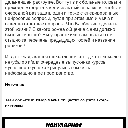
дальнейшей раскрутке. Вот тут в их больные головы и
приходит «творческая» мысль выйти на меня, чтобы в
очередной раз задать одни и те же сгенерированные
нейросетью вопросы, путая при этом имя и мыча в
ответ на ответные вопросы: Что Барбоскин сделал в
этой жизни? С какого рожна общение с ним должно
быть интересно? Вы угораете или вам реально не
стыдно за перечень предыдущих гостей и названия
роликов?
И, да, складывается впечатление, что где-то сломался
инкубатор и/или очередные выпускники курсов
«успешного успеха» ринулись покорять
информационное пространство...
Источник
Теги события:
юмор
медиа
общество
соцсети
актёры
интервью