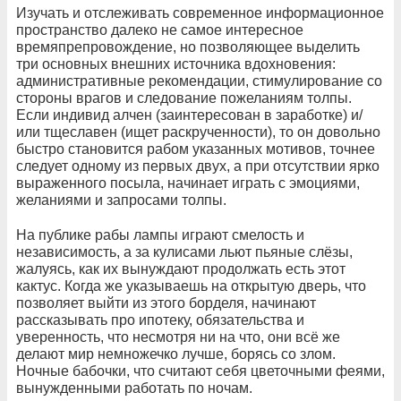
Изучать и отслеживать современное информационное
пространство далеко не самое интересное
времяпрепровождение, но позволяющее выделить
три основных внешних источника вдохновения:
административные рекомендации, стимулирование со
стороны врагов и следование пожеланиям толпы.
Если индивид алчен (заинтересован в заработке) и/
или тщеславен (ищет раскрученности), то он довольно
быстро становится рабом указанных мотивов, точнее
следует одному из первых двух, а при отсутствии ярко
выраженного посыла, начинает играть с эмоциями,
желаниями и запросами толпы.
На публике рабы лампы играют смелость и
независимость, а за кулисами льют пьяные слёзы,
жалуясь, как их вынуждают продолжать есть этот
кактус. Когда же указываешь на открытую дверь, что
позволяет выйти из этого борделя, начинают
рассказывать про ипотеку, обязательства и
уверенность, что несмотря ни на что, они всё же
делают мир немножечко лучше, борясь со злом.
Ночные бабочки, что считают себя цветочными феями,
вынужденными работать по ночам.