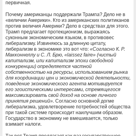
первичная.
Почему американцы поддержали Трампа? Дело не в
«величии Америки». Кто из американских политиканов
против величия Америки? Дело в средствах для этого.
Трамп предлагает протекционизм, выражаясь
суконным экономическим языком, в противовес
либерализму. Извиняюсь за длинную цитату,
либерализм в экономике это вот что:
«Согласно К. Р.
Макконнеллу и С. Л. Брю, «laissez faire» (чистый
капитализм, или капитализм эпохи свободной
конкуренции) определяется частной
собственностью на ресурсы, использованием рынка
для координации цен и экономической деятельности,
поведение экономического агента мотивируется
его эгоистическими интересами, стремящегося
максимизировать свой доход на основе личного
принятия решений».
Согласно основной догме
либерализма, удовлетворение потребностей общества
при такой системе происходит наилучшим образом.
Государство в экономику не вмешивается, только
взимает налоги.
Так вот Трамп предлагает как раз государственное