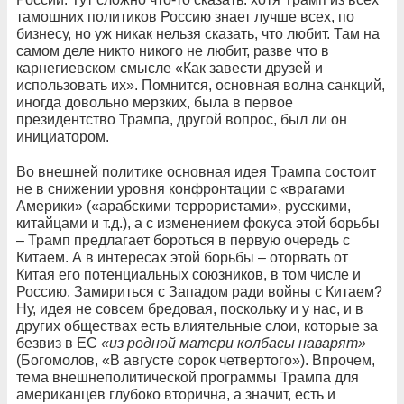
тамошних политиков Россию знает лучше всех, по
бизнесу, но уж никак нельзя сказать, что любит. Там на
самом деле никто никого не любит, разве что в
карнегиевском смысле «Как завести друзей и
использовать их». Помнится, основная волна санкций,
иногда довольно мерзких, была в первое
президентство Трампа, другой вопрос, был ли он
инициатором.
Во внешней политике основная идея Трампа состоит
не в снижении уровня конфронтации с «врагами
Америки» («арабскими террористами», русскими,
китайцами и т.д.), а с изменением фокуса этой борьбы
– Трамп предлагает бороться в первую очередь с
Китаем. А в интересах этой борьбы – оторвать от
Китая его потенциальных союзников, в том числе и
Россию. Замириться с Западом ради войны с Китаем?
Ну, идея не совсем бредовая, поскольку и у нас, и в
других обществах есть влиятельные слои, которые за
безвиз в ЕС
«из родной матери колбасы наварят»
(Богомолов, «В августе сорок четвертого»). Впрочем,
тема внешнеполитической программы Трампа для
американцев глубоко вторична, а значит, есть и