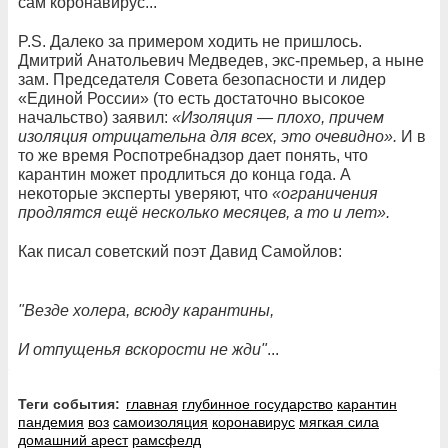
сам коронавирус...
P.S. Далеко за примером ходить не пришлось.
Дмитрий Анатольевич Медведев, экс-премьер, а ныне
зам. Председателя Совета безопасности и лидер
«Единой России» (то есть достаточно высокое
начальство) заявил:
«Изоляция — плохо, причем
изоляция отрицательна для всех, это очевидно».
И в
то же время Роспотребнадзор дает понять, что
карантин может продлиться до конца года. А
некоторые эксперты уверяют, что
«ограничения
продлятся ещё несколько месяцев, а то и лет».
Как писал советский поэт Давид Самойлов:
"Везде холера, всюду карантины,
И отпущенья вскорости не жди"
...
Теги события:
главная
глубинное государство
карантин
пандемия
воз
самоизоляция
коронавирус
мягкая сила
домашний арест
рамсфелд