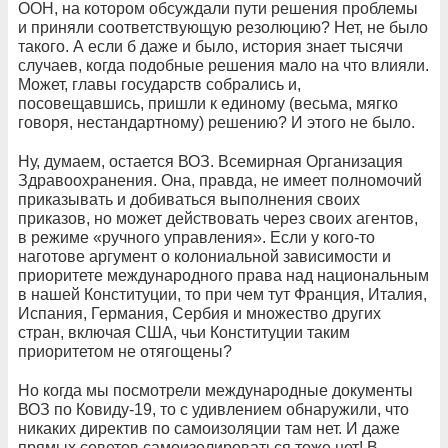
ООН, на котором обсуждали пути решения проблемы
и приняли соответствующую резолюцию? Нет, не было
такого. А если б даже и было, история знает тысячи
случаев, когда подобные решения мало на что влияли.
Может, главы государств собрались и,
посовещавшись, пришли к единому (весьма, мягко
говоря, нестандартному) решению? И этого не было.
Ну, думаем, остается ВОЗ. Всемирная Организация
Здравоохранения. Она, правда, не имеет полномочий
приказывать и добиваться выполнения своих
приказов, но может действовать через своих агентов,
в режиме «ручного управления». Если у кого-то
наготове аргумент о колониальной зависимости и
приоритете международного права над национальным
в нашей Конституции, то при чем тут Франция, Италия,
Испания, Германия, Сербия и множество других
стран, включая США, чьи Конституции таким
приоритетом не отягощены?
Но когда мы посмотрели международные документы
ВОЗ по Ковиду-19, то с удивлением обнаружили, что
никаких директив по самоизоляции там нет. И даже
прямых советов самоизолироваться тоже нет! В