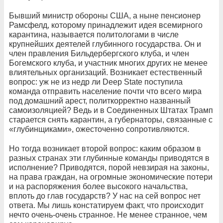
Бывший министр обороны США, а ныне пенсионер
Рамсфелд, которому принадлежит идея всемирного
карантина, называется политологами в числе
крупнейших деятелей глубинного государства. Он и
член правления Бильдербергского клуба, и член
Богемского клуба, и участник многих других не менее
влиятельных организаций. Возникает естественный
вопрос: уж не из недр ли Deep State поступила
команда отправить население почти что всего мира
под домашний арест, политкорректно названный
самоизоляцией? Ведь и в Соединенных Штатах Трамп
старается снять карантин, а губернаторы, связанные с
«глубинщиками», ожесточенно сопротивляются.
Но тогда возникает второй вопрос: каким образом в
разных странах эти глубинные команды приводятся в
исполнение? Приводятся, порой невзирая на законы,
на права граждан, на огромные экономические потери
и на распоряжения более высокого начальства,
вплоть до глав государств? У нас на сей вопрос нет
ответа. Мы лишь констатируем факт, что происходит
нечто очень-очень странное. Не менее странное, чем