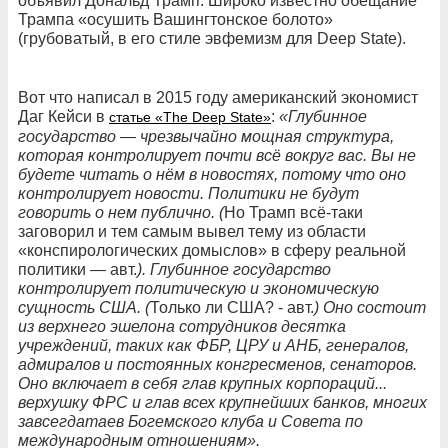
объявил Дональд Трамп. Широко известно обещание
Трампа «осушить Вашингтонское болото»
(грубоватый, в его стиле эвфемизм для Deep State).
Вот что написал в 2015 году американский экономист
Даг Кейси в
:
«Глубинное
статье «The Deep State»
государство — чрезвычайно мощная структура,
которая контролирует почти всё вокруг вас. Вы не
будете читать о нём в новостях, потому что оно
контролирует новости. Политики не будут
говорить о нем публично. (
Но Трамп всё-таки
заговорил и тем самым вывел тему из области
«конспирологических домыслов» в сферу реальной
политики — авт.
). Глубинное государство
контролирует политическую и экономическую
сущность США. (
Только ли США? - авт.
) Оно состоит
из верхнего эшелона сотрудников десятка
учреждений, таких как ФБР, ЦРУ и АНБ, генералов,
адмиралов и постоянных конгресменов, сенаторов.
Оно включает в себя глав крупных корпораций...
верхушку ФРС и глав всех крупнейших банков, многих
завсегдатаев Богемского клуба и Совета по
международным отношениям».