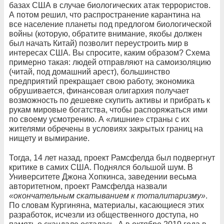
базах США в случае биологических атак террористов.
А потом решил, что распространение карантина на
все население планеты под предлогом биологической
войны (которую, обратите внимание, якобы должен
был начать Китай) позволит переустроить мир в
интересах США. Вы спросите, каким образом? Схема
примерно такая: людей отправляют на самоизоляцию
(читай, под домашний арест), большинство
предприятий прекращает свою работу, экономика
обрушивается, финансовая олигархия получает
возможность по дешевке скупить активы и прибрать к
рукам мировые богатства, чтобы распоряжаться ими
по своему усмотрению. А «лишние» страны с их
жителями обречены в условиях закрытых границ на
нищету и вымирание.
Тогда, 14 лет назад, проект Рамсфелда был подвергнут
критике в самих США. Поднялся большой шум. В
Университете Джона Хопкинса, заведении весьма
авторитетном, проект Рамсфелда назвали
«окончательным скатыванием к тоталитаризму»
.
По словам Кургиняна, материалы, касающиеся этих
разработок, исчезли из общественного доступа, но