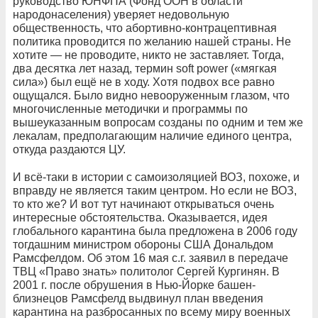
руководство ЮНФПА (Фонд ООН в области
народонаселения) уверяет недовольную
общественность, что абортивно-контрацептивная
политика проводится по желанию нашей страны. Не
хотите — не проводите, никто не заставляет. Тогда,
два десятка лет назад, термин soft power («мягкая
сила») был ещё не в ходу. Хотя подвох все равно
ощущался. Было видно невооруженным глазом, что
многочисленные методички и программы по
вышеуказанным вопросам созданы по одним и тем же
лекалам, предполагающим наличие единого центра,
откуда раздаются ЦУ.
И всё-таки в истории с самоизоляцией ВОЗ, похоже, и
вправду не является таким центром. Но если не ВОЗ,
то кто же? И вот тут начинают открываться очень
интересные обстоятельства. Оказывается, идея
глобального карантина была предложена в 2006 году
тогдашним министром обороны США Дональдом
Рамсфелдом. Об этом 16 мая с.г. заявил в передаче
ТВЦ «Право знать» политолог Сергей Кургинян. В
2001 г. после обрушения в Нью-Йорке башен-
близнецов Рамсфелд выдвинул план введения
карантина на разбросанных по всему миру военных