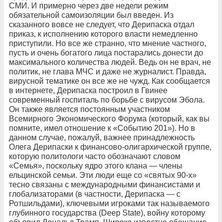
СМИ. И примерно через две недели режим
обязательной самоизоляции был введен. Из
сказанного вовсе не следует, что Дерипаска отдал
приказ, к исполнению которого власти немедленно
приступили. Но все же странно, что мнение частного,
пусть и очень богатого лица постарались донести до
максимального количества людей. Ведь он не врач, не
политик, не глава МЧС и даже не журналист. Правда,
вирусной тематике он все же не чужд. Как сообщается
в интернете, Дерипаска построил в Гвинее
современный госпиталь по борьбе с вирусом Эбола.
Он также является постоянным участником
Всемирного Экономического Форума (который, как вы
помните, имел отношение к «Событию 201»). Но в
данном случае, пожалуй, важнее принадлежность
Олега Дерипаски к финансово-олигархической группе,
которую политологи часто обозначают словом
«Семья», поскольку ядро этого клана — члены
ельцинской семьи. Эти люди еще со «святых 90-х»
тесно связаны с международными финансистами и
глобализаторами (в частности, Дерипаска — с
Ротшильдами), ключевыми игроками так называемого
глубинного государства (Deep State), войну которому