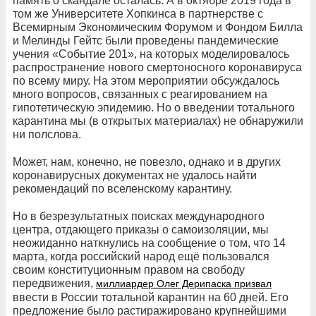
память о скандале осталась. А в октябре 2019 года в
том же Университете Хопкинса в партнерстве с
Всемирным Экономическим Форумом и Фондом Билла
и Мелинды Гейтс были проведены пандемические
учения «Событие 201», на которых моделировалось
распространение нового смертоносного коронавируса
по всему миру. На этом мероприятии обсуждалось
много вопросов, связанных с реагированием на
гипотетическую эпидемию. Но о введении тотального
карантина мы (в открытых материалах) не обнаружили
ни полслова.
Может, нам, конечно, не повезло, однако и в других
коронавирусных документах не удалось найти
рекомендаций по вселенскому карантину.
Но в безрезультатных поисках международного
центра, отдающего приказы о самоизоляции, мы
неожиданно наткнулись на сообщение о том, что 14
марта, когда российский народ ещё пользовался
своим конституционным правом на свободу
передвижения,
миллиардер Олег Дерипаска призвал
ввести в России тотальной карантин на 60 дней. Его
предложение было растиражировано крупнейшими