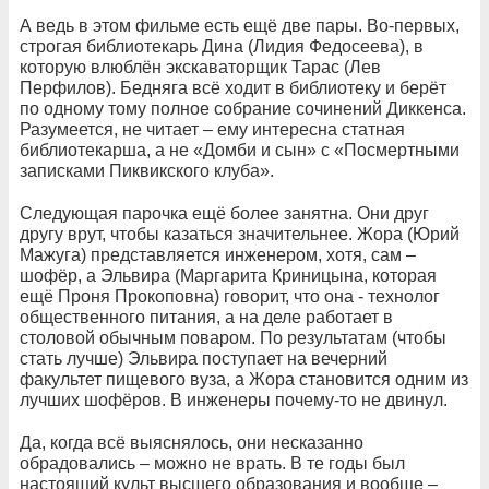
А ведь в этом фильме есть ещё две пары. Во-первых,
строгая библиотекарь Дина (Лидия Федосеева), в
которую влюблён экскаваторщик Тарас (Лев
Перфилов). Бедняга всё ходит в библиотеку и берёт
по одному тому полное собрание сочинений Диккенса.
Разумеется, не читает – ему интересна статная
библиотекарша, а не «Домби и сын» с «Посмертными
записками Пиквикского клуба».
Следующая парочка ещё более занятна. Они друг
другу врут, чтобы казаться значительнее. Жора (Юрий
Мажуга) представляется инженером, хотя, сам –
шофёр, а Эльвира (Маргарита Криницына, которая
ещё Проня Прокоповна) говорит, что она - технолог
общественного питания, а на деле работает в
столовой обычным поваром. По результатам (чтобы
стать лучше) Эльвира поступает на вечерний
факультет пищевого вуза, а Жора становится одним из
лучших шофёров. В инженеры почему-то не двинул.
Да, когда всё выяснялось, они несказанно
обрадовались – можно не врать. В те годы был
настоящий культ высшего образования и вообще –