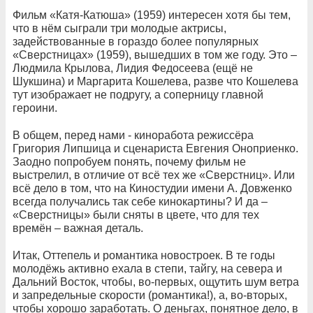
Фильм «Катя-Катюша» (1959)
интересен хотя бы тем,
что в нём сыграли три молодые актрисы,
задействованные в гораздо более популярных
«Сверстницах» (1959), вышедших в том же году. Это –
Людмила Крылова, Лидия Федосеева (ещё не
Шукшина) и Маргарита Кошелева, разве что Кошелева
тут изображает не подругу, а соперницу главной
героини.
В общем, перед нами - киноработа режиссёра
Григория Липшица и сценариста Евгения Оноприенко.
Заодно попробуем понять, почему фильм не
выстрелил, в отличие от всё тех же «Сверстниц». Или
всё дело в том, что на Киностудии имени А. Довженко
всегда получались так себе кинокартины? И да –
«Сверстницы» были сняты в цвете, что для тех
времён – важная деталь.
Итак, Оттепель и романтика новостроек. В те годы
молодёжь активно ехала в степи, тайгу, на севера и
Дальний Восток, чтобы, во-первых, ощутить шум ветра
и запредельные скорости (романтика!), а, во-вторых,
чтобы хорошо заработать. О деньгах, понятное дело, в