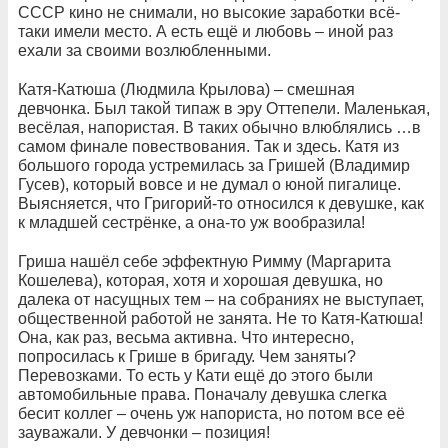
СССР кино не снимали, но высокие заработки всё-
таки имели место. А есть ещё и любовь – иной раз
ехали за своими возлюбленными.
Катя-Катюша (Людмила Крылова) – смешная
девчонка. Был такой типаж в эру Оттепели. Маленькая,
весёлая, напористая. В таких обычно влюблялись …в
самом финале повествования. Так и здесь. Катя из
большого города устремилась за Гришей (Владимир
Гусев), который вовсе и не думал о юной пигалице.
Выясняется, что Григорий-то относился к девушке, как
к младшей сестрёнке, а она-то уж вообразила!
Гриша нашёл себе эффектную Римму (Маргарита
Кошелева), которая, хотя и хорошая девушка, но
далека от насущных тем – на собраниях не выступает,
общественной работой не занята. Не то Катя-Катюша!
Она, как раз, весьма активна. Что интересно,
попросилась к Грише в бригаду. Чем заняты?
Перевозками. То есть у Кати ещё до этого были
автомобильные права. Поначалу девушка слегка
бесит коллег – очень уж напориста, но потом все её
зауважали. У девчонки – позиция!