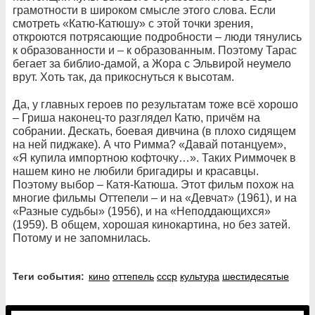
грамотности в широком смысле этого слова. Если
смотреть «Катю-Катюшу» с этой точки зрения,
откроются потрясающие подробности – люди тянулись
к образованности и – к образованным. Поэтому Тарас
бегает за библио-дамой, а Жора с Эльвирой неумело
врут. Хоть так, да прикоснуться к высотам.
Да, у главных героев по результатам тоже всё хорошо
– Гриша наконец-то разглядел Катю, причём на
собрании. Дескать, боевая дивчина (в плохо сидящем
на ней пиджаке). А что Римма? «Давай потанцуем»,
«Я купила импортною кофточку…». Таких Риммочек в
нашем кино не любили бригадиры и красавцы.
Поэтому выбор – Катя-Катюша. Этот фильм похож на
многие фильмы Оттепели – и на «Девчат» (1961), и на
«Разные судьбы» (1956), и на «Неподдающихся»
(1959). В общем, хорошая кинокартина, но без затей.
Потому и не запомнилась.
Теги события:
кино
оттепель
ссср
культура
шестидесятые