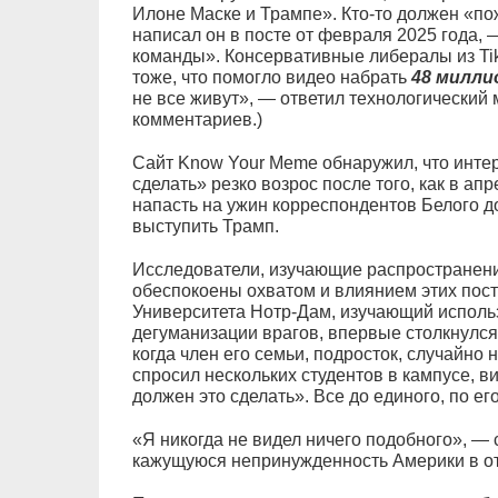
Илоне Маске и Трампе». Кто-то должен «п
написал он в посте от февраля 2025 года, 
команды». Консервативные либералы из Tik
тоже, что помогло видео набрать
48 милли
не все живут», — ответил технологический м
комментариев.)
Сайт Know Your Meme обнаружил, что интере
сделать» резко возрос после того, как в а
напасть на ужин корреспондентов Белого д
выступить Трамп.
Исследователи, изучающие распространение
обеспокоены охватом и влиянием этих пост
Университета Нотр-Дам, изучающий исполь
дегуманизации врагов, впервые столкнулся 
когда член его семьи, подросток, случайно 
спросил нескольких студентов в кампусе, в
должен это сделать». Все до единого, по его
«Я никогда не видел ничего подобного», —
кажущуюся непринужденность Америки в о