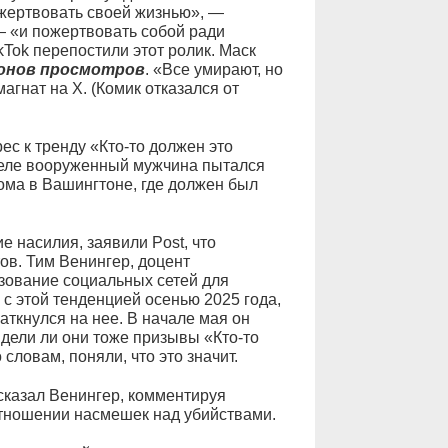
ожертвовать своей жизнью», —
— «и пожертвовать собой ради
Tok перепостили этот ролик. Маск
онов просмотров
. «Все умирают, но
агнат на X. (Комик отказался от
с к тренду «Кто-то должен это
преле вооруженный мужчина пытался
ома в Вашингтоне, где должен был
 насилия, заявили Post, что
ов. Тим Венингер, доцент
зование социальных сетей для
с этой тенденцией осенью 2025 года,
наткнулся на нее. В начале мая он
идели ли они тоже призывы «Кто-то
 словам, поняли, что это значит.
 сказал Венингер, комментируя
тношении насмешек над убийствами.