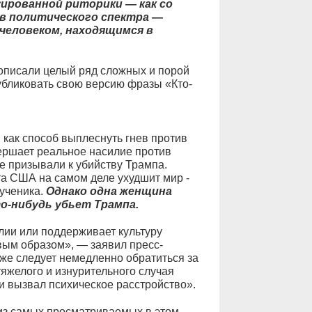
ированной риторики — как со
в политического спектра —
человеком, находящимся в
описали целый ряд сложных и порой
убликовать свою версию фразы «Кто-
как способ выплеснуть гнев против
вершает реальное насилие против
е призывали к убийству Трампа.
та США на самом деле ухудшит мир -
мученика.
Однако одна женщина
то-нибудь убьет Трампа.
лии или поддерживает культуру
вым образом», — заявил пресс-
кже следует немедленно обратиться за
яжелого и изнурительного случая
и вызвал психическое расстройство».
 из самых просматриваемых в этом