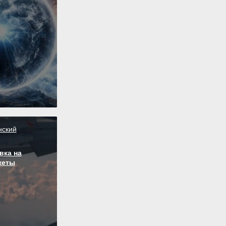
нский
вка на
кеты