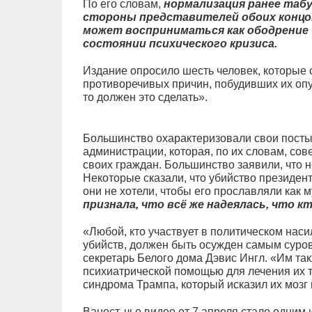
По его словам,
нормализация ранее табу
стороны представителей обоих концо
может восприниматься как ободрение 
состоянии психического кризиса.
Издание опросило шесть человек, которые 
противоречивых причин, побудивших их оп
то должен это сделать».
Большинство охарактеризовали свои посты 
администрации, которая, по их словам, со
своих граждан. Большинство заявили, что н
Некоторые сказали, что убийство президен
они не хотели, чтобы его прославляли как 
признала, что всё же надеялась, что к
«Любой, кто участвует в политическом наси
убийств, должен быть осужден самым суро
секретарь Белого дома Дэвис Ингл. «Им та
психиатрической помощью для лечения их т
синдрома Трампа, который исказил их мозг 
Ванест, чье видео от 7 апреля стало одним