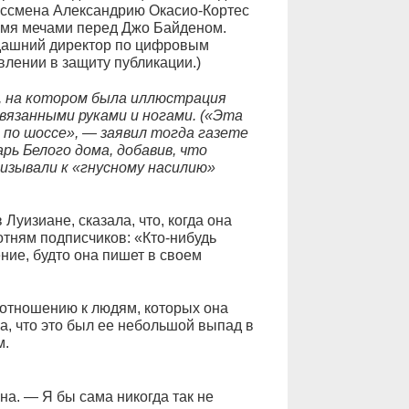
рессмена Александрию Окасио-Кортес
вумя мечами перед Джо Байденом.
гдашний директор по цифровым
влении в защиту публикации.)
о, на котором была иллюстрация
вязанными руками и ногами. («Эта
 по шоссе», — заявил тогда газете
рь Белого дома, добавив, что
изывали к «гнусному насилию»
 Луизиане, сказала, что, когда она
отням подписчиков: «Кто-нибудь
ние, будто она пишет в своем
 отношению к людям, которых она
а, что это был ее небольшой выпад в
м.
на. — Я бы сама никогда так не