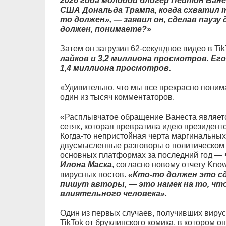
2026 года молодой блогер Пейтон Ван
США Дональда Трампа, когда схватил т
то должен», — заявил он, сделав пауз
должен, понимаете?»
Затем он загрузил 62-секундное видео в Ti
лайков и 3,2 миллиона просмотров. Его 
1,4 миллиона просмотров.
«Удивительно, что мы все прекрасно поним
один из тысяч комментаторов.
«Расплывчатое обращение Ванеста являетс
сетях, которая превратила идею президентс
Когда-то непристойная черта маргинальны
двусмысленные разговоры о политическом 
основных платформах за последний год —
Илона Маска
, согласно новому отчету Kn
вирусных постов.
«Кто-то должен это сд
пишут авторы, — это намек на то, чт
влиятельного человека».
Один из первых случаев, получивших вирус
TikTok от бруклинского комика, в котором 