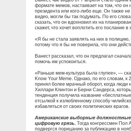
формате мемов, настаивает на том, что он 
президента или кого-либо еще. Он также не
видео, могли бы так подумать. По его слова
сказать, что он вдохновил их на планирован
скажет, что хочет воплотить его послание в
«Я бы не стала заявлять на них в полицию,
потому что я бы не поверила, что они дейст
Ванест рассказал, что он предлагал сначал
помочь им успокоиться.
«Раньше мем-культура была глупее», — ска
Know Your Meme. Однако, по его словам, к 
принял более мрачный оборот, когда люди 
Хиллари Клинтон и Берни Сандерса, котор
тенденция получила название «бесплатные
отсылкой к излюбленному способу чилийско
избавляться от своих политических врагов.
Американские выборные должностные 
цифровую грязь.
Тогда конгрессмен Пол А
подвергся порицанию за публикацию в нояб