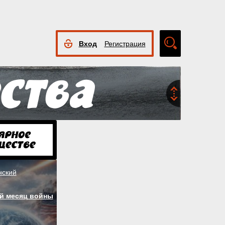
Вход
Регистрация
Расширенный
поиск
нский
й месяц войны