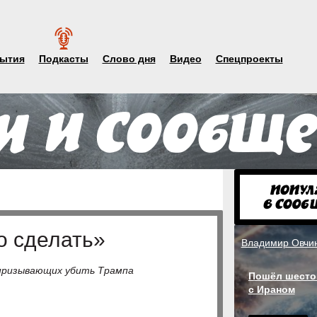
ытия
Подкасты
Слово дня
Видео
Спецпроекты
о сделать»
Владимир Овчи
 призывающих убить Трампа
Пошёл шесто
с Ираном