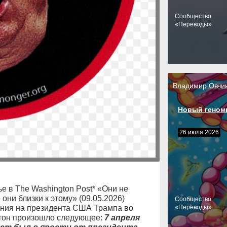
Cообщество
«Переводы»
Владимир Овчи
Новый геном
26 июля 2026
ье в The Washington Post* «Они не
 они близки к этому» (09.05.2026)
Cообщество
шения на президента США Трампа во
«Переводы»
лтон произошло следующее:
7 апреля