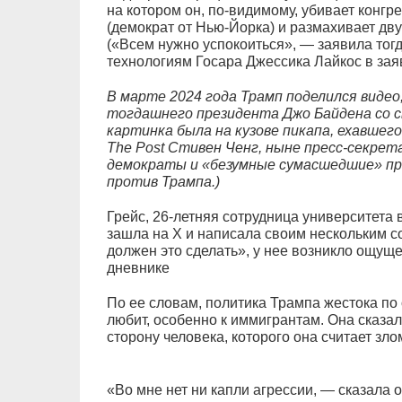
на котором он, по-видимому, убивает конг
(демократ от Нью-Йорка) и размахивает д
(«Всем нужно успокоиться», — заявила то
технологиям Госара Джессика Лайкос в зая
В марте 2024 года Трамп поделился виде
тогдашнего президента Джо Байдена со с
картинка была на кузове пикапа, ехавшего
The Post Стивен Ченг, ныне пресс-секрета
демократы и «безумные сумасшедшие» пр
против Трампа.)
Грейс, 26-летняя сотрудница университета в
зашла на X и написала своим нескольким с
должен это сделать», у нее возникло ощуще
дневнике
По ее словам, политика Трампа жестока по
любит, особенно к иммигрантам. Она сказал
сторону человека, которого она считает зло
«Во мне нет ни капли агрессии, — сказала о