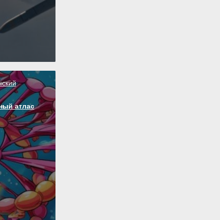
нский
ный атлас