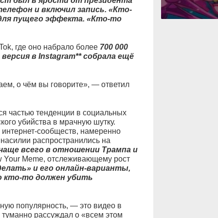
ест был в ярости от президента
елефон и включил запись. «Кто-
у для пущего эффекта. «Кто-то
kTok, где оно набрало более
700 000
версия в Instagram** собрала ещё
аем, о чём вы говорите», — ответил
я частью тенденции в социальных
кого убийства в мрачную шутку.
х интернет-сообществ, намеренно
насилии распространились на
чаще всего в отношении Трампа и
ow Your Meme, отслеживающему рост
елать» и его онлайн-варианты,
о кто-то должен убить
ную популярность, — это видео в
он туманно рассуждал о «всем этом