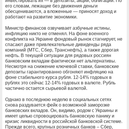
инвестировать их — в депозиты, акции, облигации. По
его словам, лежащие без движения деньги
обесцениваются, а вложенные — приносят доход и
работают на развитие экономики.
Министр финансов озвучивает азбучные истины,
инфляцию никто не отменял. На фоне военного
конфликта на Украине фондовый рынок стагнирует, не
спасают даже привлекательные дивиденды ряда
компаний (МТС, Сбер, Транснефть), а также дорогая
нефть. В текущей ситуации для рядовых россиян
банковским вкладам фактически нет альтернативы.
Несмотря на снижение ключевой ставки, банковские
депозиты гарантированно обгоняют инфляцию на
фоне стабильного курса рубля. 12-14% годовых в
рублях это сейчас 12-14% годовых в валюте. Рубль
частично остается сырьевой валютой.
Однако в последнюю неделю в социальных сетях
снова раздувается фейк о возможной заморозке
банковских вкладов. Он, видимо, родом с Украины и
имеет целью спровоцировать банковскую панику и
кризис ликвидности в российской банковской системе.
Прежде всего, крупных розничных банков – Сбер,