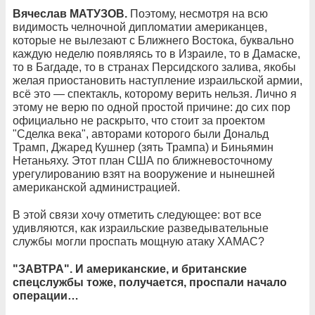
Вячеслав МАТУЗОВ.
Поэтому, несмотря на всю
видимость челночной дипломатии американцев,
которые не вылезают с Ближнего Востока, буквально
каждую неделю появляясь то в Израиле, то в Дамаске,
то в Багдаде, то в странах Персидского залива, якобы
желая приостановить наступление израильской армии,
всё это — спектакль, которому верить нельзя. Лично я
этому не верю по одной простой причине: до сих пор
официально не раскрыто, что стоит за проектом
"Сделка века", авторами которого были Дональд
Трамп, Джаред Кушнер (зять Трампа) и Биньямин
Нетаньяху. Этот план США по ближневосточному
урегулированию взят на вооружение и нынешней
американской администрацией.
В этой связи хочу отметить следующее: вот все
удивляются, как израильские разведывательные
службы могли проспать мощную атаку ХАМАС?
"ЗАВТРА". И американские, и британские
спецслужбы тоже, получается, проспали начало
операции…