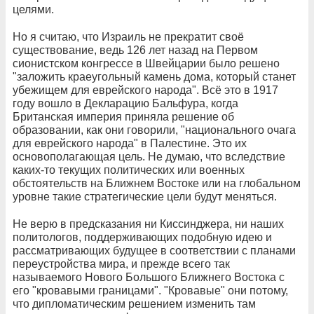
целями.
Но я считаю, что Израиль не прекратит своё
существование, ведь 126 лет назад на Первом
сионистском конгрессе в Швейцарии было решено
"заложить краеугольный камень дома, который станет
убежищем для еврейского народа". Всё это в 1917
году вошло в Декларацию Бальфура, когда
Британская империя приняла решение об
образовании, как они говорили, "национального очага
для еврейского народа" в Палестине. Это их
основополагающая цель. Не думаю, что вследствие
каких-то текущих политических или военных
обстоятельств на Ближнем Востоке или на глобальном
уровне такие стратегические цели будут меняться.
Не верю в предсказания ни Киссинджера, ни наших
политологов, поддерживающих подобную идею и
рассматривающих будущее в соответствии с планами
переустройства мира, и прежде всего так
называемого Нового Большого Ближнего Востока с
его "кровавыми границами". "Кровавые" они потому,
что дипломатическим решением изменить там