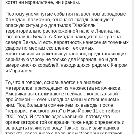
хотят ни израильтяне, ни иранцы.
Поэтому упомянутые события на военном аэродроме
Хамадан, возможно, означают складывающуюся
опасную ситуацию для тылов "Хезболлы",
территориально расположенной на юге Ливана, на
юге долины Бекаа. А Хамадан находится как раз на
севере Бекаа. И есть вероятность нанесения точечных
ударов по местам скопления тех самых
многотысячных ракетных установок, представляющих
серьёзную угрозу не только для Израиля, но и для
американских кораблей, находящихся рядом с Кипром
и Израилем.
То, что я говорю, основывается на анализе
материалов, приходящих из множества источников.
Американцы сталкиваются сейчас с колоссальной
проблемой — очень неоднозначным отношением к
ним. Под большим сомнением их выводы после
"террористического акта" в Нью-Йорке 11 сентября
2001 года. Я ставлю здесь кавычки, потому что
организаторов той операции тоже надо определять и
выводить на чистую воду. Так же, как и зачинщиков
теракта, связанного с подрывом "Северных потоков".