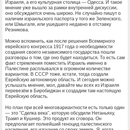
Израиля, а его культурная столица — Одесса. И такое
мнение уже вышло за рамки внутренней дискуссии,
оно обсуждается очень широко. Не случайно пишут о
наличии израильского паспорта у того же Зеленского,
или Шмыгаля, или ушедшего недавно в отставку
Резникова.
Можно вспомнить, как после решения Всемирного
еврейского конгресса 1917 года о необходимости
создания своего независимого государства пошли
разговоры о том, где оно будет находиться. То есть сам
факт стремления поместить Израиль именно в
Палестине расплывался в огромном количестве
вариантов. В СССР тоже, кстати, тогда создали
Еврейскую автономную область. И сегодня можно
услышать мнение, мол, давайте мы всех из Израиля
перевезём в Биробиджан и создадим там настоящую
Еврейскую область.
Но план при всей многовариантности есть только один
— это "Сделка века", которую обсудили Нетаньяху,
Трамп и Кушнер. Это продукт их сговора. Он
предполагает полнейший геноцид палестинского
населения, его изгнание со своих земель. Я, когда