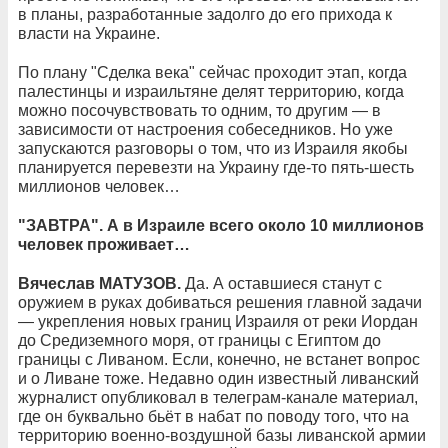
в планы, разработанные задолго до его прихода к
власти на Украине.
По плану "Сделка века" сейчас проходит этап, когда
палестинцы и израильтяне делят территорию, когда
можно посочувствовать то одним, то другим — в
зависимости от настроения собеседников. Но уже
запускаются разговоры о том, что из Израиля якобы
планируется перевезти на Украину где-то пять-шесть
миллионов человек…
"ЗАВТРА". А в Израиле всего около 10 миллионов
человек проживает…
Вячеслав МАТУЗОВ.
Да. А оставшиеся станут с
оружием в руках добиваться решения главной задачи
— укрепления новых границ Израиля от реки Иордан
до Средиземного моря, от границы с Египтом до
границы с Ливаном. Если, конечно, не встанет вопрос
и о Ливане тоже. Недавно один известный ливанский
журналист опубликовал в телеграм-канале материал,
где он буквально бьёт в набат по поводу того, что на
территорию военно-воздушной базы ливанской армии