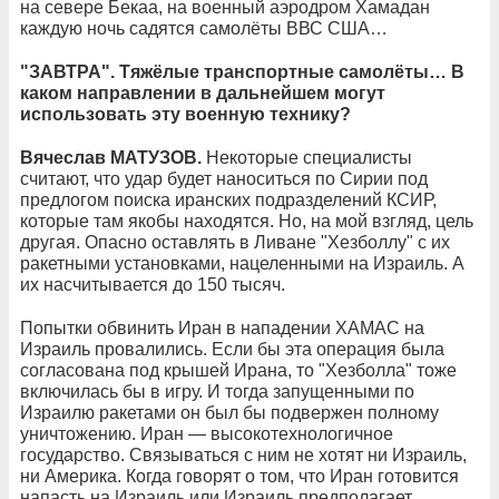
на севере Бекаа, на военный аэродром Хамадан
каждую ночь садятся самолёты ВВС США…
"ЗАВТРА". Тяжёлые транспортные самолёты… В
каком направлении в дальнейшем могут
использовать эту военную технику?
Вячеслав МАТУЗОВ.
Некоторые специалисты
считают, что удар будет наноситься по Сирии под
предлогом поиска иранских подразделений КСИР,
которые там якобы находятся. Но, на мой взгляд, цель
другая. Опасно оставлять в Ливане "Хезболлу" с их
ракетными установками, нацеленными на Израиль. А
их насчитывается до 150 тысяч.
Попытки обвинить Иран в нападении ХАМАС на
Израиль провалились. Если бы эта операция была
согласована под крышей Ирана, то "Хезболла" тоже
включилась бы в игру. И тогда запущенными по
Израилю ракетами он был бы подвержен полному
уничтожению. Иран — высокотехнологичное
государство. Связываться с ним не хотят ни Израиль,
ни Америка. Когда говорят о том, что Иран готовится
напасть на Израиль или Израиль предполагает