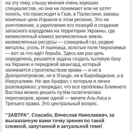
на эту тему, слышу мнения очень хороших
специалистов, но они не понимают или не хотят
понять, что происходит в Газе, в Палестине, каковы
конечные цели Израиля в этом регионе. Это не
уничтожение, а укрепление его позиций и создание
запасного аэродрома на территории Украины, где
великолепный климат, великолепные земли,
великолепные ресурсы — сланцевый газ, редкие
металлы, уголь. И пшеница, золотые поля Черноземья
— вот за что идёт борьба. Здесь как раз цель
определена, решается задача создать тыловую базу
на Украине и передовой авангард, который
занимается строительством храма — и не в
Днепропетровске, не в Уганде, не в Биробиджане, а в
Иерусалиме. Не зря Арафат, с которым я лично
разговаривал, утверждал, что все проблемы Ближнего
Востока можно решить путём политических
переговоров, кроме одной — мечети Аль-Акса и
Третьего храма. Это центральный вопрос.
"ЗАВТРА". Спасибо, Вячеслав Николаевич, за
высказанную вами точку зрения по такой
сложной, запутанной и актуальной теме!