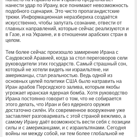
нанести удар по Ирану, все понимают невозможность
подобного сценария. Это чисто пропагандистские
трюки. Информационная неразбериха создаётся
искусственно, чтобы запутать сознание, отвести от
главных направлений, которые сейчас реализуются и
в Газе, и на Украине, и в отношении арабских стран в
целом.
Тем более сейчас произошло замирение Ирана с
Саудовской Аравией, когда за стол переговоров сели
руководители этих государств. Самый страшный сон,
который не хотели видеть ни израильтяне, ни
американцы, стал реальностью. Ведь одной из
основных целей политики США было натравить на
Иран арабов Персидского залива, которым якобы
угрожает иранская ядерная бомба. Хотя руководство
Ирана постоянно говорит о том, что не собирается
этого делать, что Иран и без ядерного оружия
достаточно силён. Их современное вооружение уже
заставляет разговаривать с этой страной вежливо, а
самому Ирану даёт возможность вести себя с позиции
силы и с американцами, и с израильтянами. Сегодня
войны ни между собой, ни тем более глобальной не