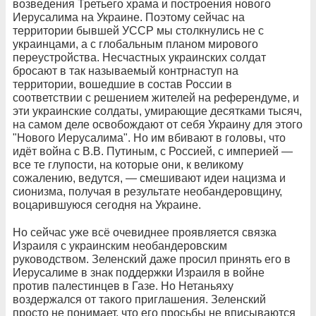
возведения Третьего храма и построения нового
Иерусалима на Украине. Поэтому сейчас на
территории бывшей УССР мы столкнулись не с
украинцами, а с глобальным планом мирового
переустройства. Несчастных украинских солдат
бросают в так называемый контрнаступ на
территории, вошедшие в состав России в
соответствии с решением жителей на референдуме, и
эти украинские солдаты, умирающие десятками тысяч,
на самом деле освобождают от себя Украину для этого
"Нового Иерусалима". Но им вбивают в головы, что
идёт война с В.В. Путиным, с Россией, с империей —
все те глупости, на которые они, к великому
сожалению, ведутся, — смешивают идеи нацизма и
сионизма, получая в результате необандеровщину,
воцарившуюся сегодня на Украине.
Но сейчас уже всё очевиднее проявляется связка
Израиля с украинским необандеровским
руководством. Зеленский даже просил принять его в
Иерусалиме в знак поддержки Израиля в войне
против палестинцев в Газе. Но Нетаньяху
воздержался от такого приглашения. Зеленский
просто не понимает, что его просьбы не вписываются