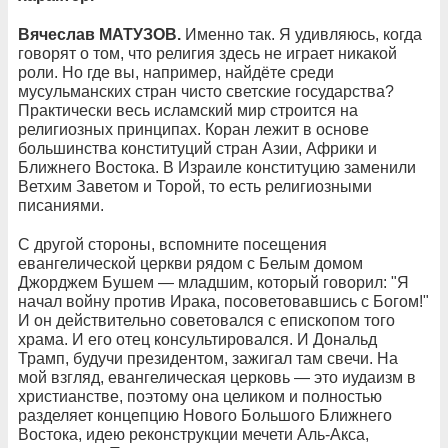
Вячеслав МАТУЗОВ.
Именно так. Я удивляюсь, когда
говорят о том, что религия здесь не играет никакой
роли. Но где вы, например, найдёте среди
мусульманских стран чисто светские государства?
Практически весь исламский мир строится на
религиозных принципах. Коран лежит в основе
большинства конституций стран Азии, Африки и
Ближнего Востока. В Израиле конституцию заменили
Ветхим Заветом и Торой, то есть религиозными
писаниями.
С другой стороны, вспомните посещения
евангелической церкви рядом с Белым домом
Джорджем Бушем — младшим, который говорил: "Я
начал войну против Ирака, посоветовавшись с Богом!"
И он действительно советовался с епископом того
храма. И его отец консультировался. И Дональд
Трамп, будучи президентом, зажигал там свечи. На
мой взгляд, евангелическая церковь — это иудаизм в
христианстве, поэтому она целиком и полностью
разделяет концепцию Нового Большого Ближнего
Востока, идею реконструкции мечети Аль-Акса,