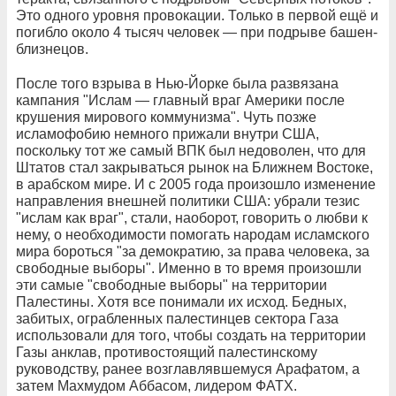
Это одного уровня провокации. Только в первой ещё и
погибло около 4 тысяч человек — при подрыве башен-
близнецов.
После того взрыва в Нью-Йорке была развязана
кампания "Ислам — главный враг Америки после
крушения мирового коммунизма". Чуть позже
исламофобию немного прижали внутри США,
поскольку тот же самый ВПК был недоволен, что для
Штатов стал закрываться рынок на Ближнем Востоке,
в арабском мире. И с 2005 года произошло изменение
направления внешней политики США: убрали тезис
"ислам как враг", стали, наоборот, говорить о любви к
нему, о необходимости помогать народам исламского
мира бороться "за демократию, за права человека, за
свободные выборы". Именно в то время произошли
эти самые "свободные выборы" на территории
Палестины. Хотя все понимали их исход. Бедных,
забитых, ограбленных палестинцев сектора Газа
использовали для того, чтобы создать на территории
Газы анклав, противостоящий палестинскому
руководству, ранее возглавлявшемуся Арафатом, а
затем Махмудом Аббасом, лидером ФАТХ.