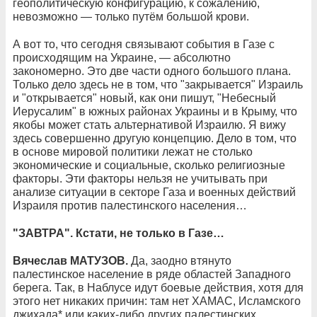
геополитическую конфигурацию, к сожалению,
невозможно — только путём большой крови.
А вот то, что сегодня связывают события в Газе с
происходящим на Украине, — абсолютно
закономерно. Это две части одного большого плана.
Только дело здесь не в том, что "закрывается" Израиль
и "открывается" новый, как они пишут, "Небесный
Иерусалим" в южных районах Украины и в Крыму, что
якобы может стать альтернативой Израилю. Я вижу
здесь совершенно другую концепцию. Дело в том, что
в основе мировой политики лежат не столько
экономические и социальные, сколько религиозные
факторы. Эти факторы нельзя не учитывать при
анализе ситуации в секторе Газа и военных действий
Израиля против палестинского населения…
"ЗАВТРА". Кстати, не только в Газе…
Вячеслав МАТУЗОВ.
Да, заодно втянуто
палестинское население в ряде областей Западного
берега. Так, в Наблусе идут боевые действия, хотя для
этого нет никаких причин: там нет ХАМАС, Исламского
джихада* или каких-либо других палестинских