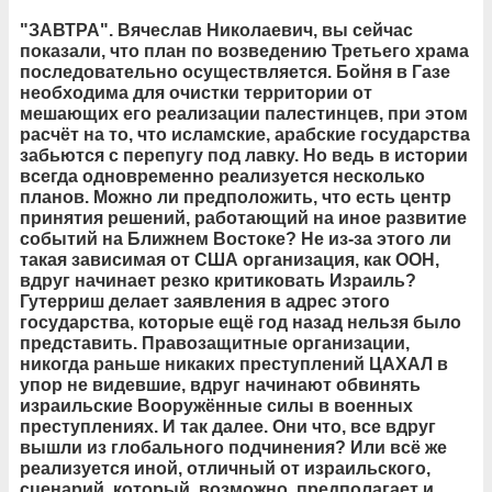
"ЗАВТРА". Вячеслав Николаевич, вы сейчас
показали, что план по возведению Третьего храма
последовательно осуществляется. Бойня в Газе
необходима для очистки территории от
мешающих его реализации палестинцев, при этом
расчёт на то, что исламские, арабские государства
забьются с перепугу под лавку. Но ведь в истории
всегда одновременно реализуется несколько
планов. Можно ли предположить, что есть центр
принятия решений, работающий на иное развитие
событий на Ближнем Востоке? Не из-за этого ли
такая зависимая от США организация, как ООН,
вдруг начинает резко критиковать Израиль?
Гутерриш делает заявления в адрес этого
государства, которые ещё год назад нельзя было
представить. Правозащитные организации,
никогда раньше никаких преступлений ЦАХАЛ в
упор не видевшие, вдруг начинают обвинять
израильские Вооружённые силы в военных
преступлениях. И так далее. Они что, все вдруг
вышли из глобального подчинения? Или всё же
реализуется иной, отличный от израильского,
сценарий, который, возможно, предполагает и