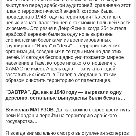
выступаю перед арабской аудиторией, сравниваю этот
план с террористической акцией, которая была
проведена в 1948 году на территории Палестины с
целью изгнать палестинцев с как можно большей части
их земель. Это резня в Дейр-Ясине, когда 254 жителя
арабской деревни были за одну ночь вырезаны
сионистскими боевиками из военизированных
группировок "Иргун" и "Лехи" — террористических
организаций, созданных в те годы именно для этих
целей. И сегодня беспощадно уничтожается мирное
население в Газе, которое никакого отношения к
ХАМАС не имеет. А цель одна — запугать людей,
заставить их бежать в Египет, в Иорданию, таким
образом очистить территорию от палестинцев.
"ЗАВТРА". Да, как в 1948 году — вырезали одну
деревню, остальные вынуждены были бежать…
Вячеслав МАТУЗОВ.
Да, как можно скорее достигнуть
реки Иордан и перейти на территорию арабского
государства…
Я всегда внимательно смотрю выступления экспертов