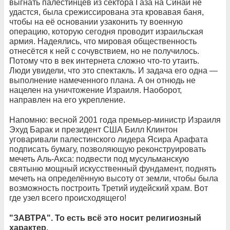
выгнать палестинцев из сектора Газа на Синай не
удастся, была срежиссирована эта кровавая баня,
чтобы на её основании узаконить ту военную
операцию, которую сегодня проводит израильская
армия. Надеялись, что мировая общественность
отнесётся к ней с сочувствием, но не получилось.
Потому что в век интернета сложно что-то утаить.
Люди увидели, что это спектакль. И задача его одна —
выполнение намеченного плана. А он отнюдь не
нацелен на уничтожение Израиля. Наоборот,
направлен на его укрепление.
Напомню: весной 2001 года премьер-министр Израиля
Эхуд Барак и президент США Билл Клинтон
уговаривали палестинского лидера Ясира Арафата
подписать бумагу, позволяющую реконструировать
мечеть Аль-Акса: подвести под мусульманскую
святыню мощный искусственный фундамент, поднять
мечеть на определённую высоту от земли, чтобы была
возможность построить Третий иудейский храм. Вот
где узел всего происходящего!
"ЗАВТРА". То есть всё это носит религиозный
характер.