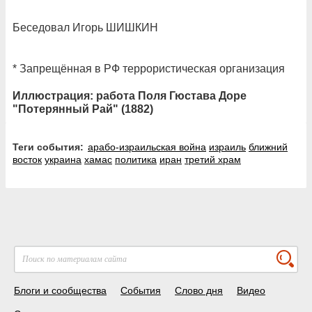
Беседовал Игорь ШИШКИН
* Запрещённая в РФ террористическая организация
Иллюстрация: работа Поля Гюстава Доре
"Потерянный Рай" (1882)
Теги события:
арабо-израильская война
израиль
ближний
восток
украина
хамас
политика
иран
третий храм
Блоги и сообщества
События
Слово дня
Видео