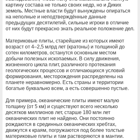
картину состава не только своих недр, но и Диких
земель. Местные власти будут вынуждены опираться
на неполные и неподтверждённые данные
предыдущих десятилетий, сильные игроки в отличие
от них будут прекрасно знать реальное положение дел.
Материковые плиты, старейшие из которых имеют
возраст от 4–2,5 млрд лет (кратоны) и толщиной до
сотен километров, останутся основным местом
добычи полезных ископаемых. В силу движения,
жизненного цикла плит, различного протекания
геологических процессов и отличающихся условий
формирования, месторождения распределены на
планете неравномерно. Есть страны и территории
богатые буквально всем, а есть совершенно пустые.
Для примера, океанические плиты имеют малую
толщину (от 5 км) и существуют всего несколько
десятков миллионов лет, старше 180 млн лет
океанических плит не найдено. Они постоянно
рождаются в срединных океанических хребтах,
движутся к краям, погружаются под более толстые
материковые плиты и там растворяются в мантии.