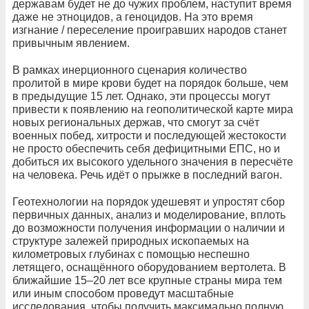
державам будет не до чужих проблем, наступит время
даже не этноцидов, а геноцидов. На это время
изгнание / переселение проигравших народов станет
привычным явлением.
В рамках инерционного сценария количество
пролитой в мире крови будет на порядок больше, чем
в предыдущие 15 лет. Однако, эти процессы могут
привести к появлению на геополитической карте мира
новых региональных держав, что смогут за счёт
военных побед, хитрости и последующей жестокости
не просто обеспечить себя дефицитными ЕПС, но и
добиться их высокого удельного значения в пересчёте
на человека. Речь идёт о прыжке в последний вагон.
Геотехнологии на порядок удешевят и упростят сбор
первичных данных, анализ и моделирование, вплоть
до возможности получения информации о наличии и
структуре залежей природных ископаемых на
километровых глубинах с помощью неспешно
летящего, оснащённого оборудованием вертолета. В
ближайшие 15–20 лет все крупные страны мира тем
или иным способом проведут масштабные
исследования, чтобы получить максимально полную