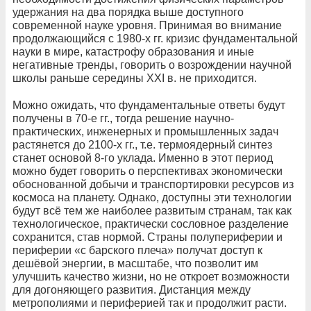
удержания на два порядка выше доступного
современной науке уровня. Принимая во внимание
продолжающийся с 1980-х гг. кризис фундаментальной
науки в мире, катастрофу образования и иные
негативные тренды, говорить о возрождении научной
школы раньше середины XXI в. не приходится.
Можно ожидать, что фундаментальные ответы будут
получены в 70-е гг., тогда решение научно-
практических, инженерных и промышленных задач
растянется до 2100-х гг., т.е. термоядерный синтез
станет основой 8-го уклада. Именно в этот период
можно будет говорить о перспективах экономически
обоснованной добычи и транспортировки ресурсов из
космоса на планету. Однако, доступны эти технологии
будут всё тем же наиболее развитым странам, так как
технологическое, практически сословное разделение
сохранится, став нормой. Страны полупериферии и
периферии «с барского плеча» получат доступ к
дешёвой энергии, в масштабе, что позволит им
улучшить качество жизни, но не откроет возможности
для догоняющего развития. Дистанция между
метрополиями и периферией так и продолжит расти.