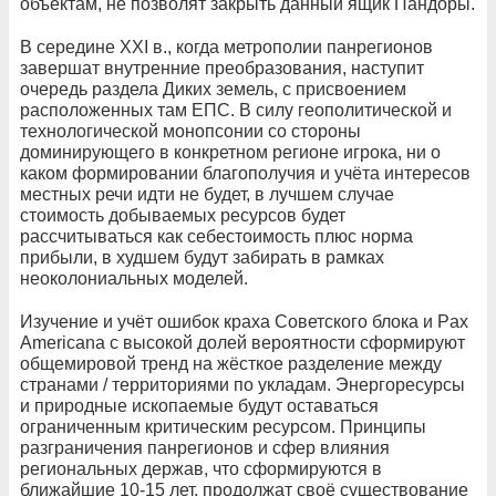
объектам, не позволят закрыть данный ящик Пандоры.
В середине XXI в., когда метрополии панрегионов
завершат внутренние преобразования, наступит
очередь раздела Диких земель, с присвоением
расположенных там ЕПС. В силу геополитической и
технологической монопсонии со стороны
доминирующего в конкретном регионе игрока, ни о
каком формировании благополучия и учёта интересов
местных речи идти не будет, в лучшем случае
стоимость добываемых ресурсов будет
рассчитываться как себестоимость плюс норма
прибыли, в худшем будут забирать в рамках
неоколониальных моделей.
Изучение и учёт ошибок краха Советского блока и Pax
Americana с высокой долей вероятности сформируют
общемировой тренд на жёсткое разделение между
странами / территориями по укладам. Энергоресурсы
и природные ископаемые будут оставаться
ограниченным критическим ресурсом. Принципы
разграничения панрегионов и сфер влияния
региональных держав, что сформируются в
ближайшие 10-15 лет, продолжат своё существование