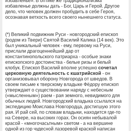
избавленье». В оптике же традиционализма
избавленье должны дать - Бог, Царь и Герой. Другое
дело, что человек должен пробудить в себе Героя,
осознавая ветхость всего своего нынешнего статуса.
(*) Великий подвижник Руси - новгородский епископ
(родом из Твери) Святой Василий Калика (14 век). Это
был уникальный человек - ему, первому на Руси,
прислали драгоценнейший дар от
константинопольского патриарха - особые знаки
епископского достоинства - белые ризы и белый
клобук. Епископ Василий вполне успешно
сочетал
церковную деятельность с кшатрийской
- он
организовывал оборону Новгорода от шведов. В
своем письме к тверскому владыке Фёдору епископ
утверждает о существовании наряду с небесным
(«мысленным») раем - рая земного, невидимого для
обычных людей. Новгородский владыка ссылался на
экспедицию Моислава Новгородца, достигшую этого
рая. И рай сей, по словам владыки, находится где-то
на Севере, на высоких горах. Он осиян небывалой
красой - «многочасьтным» светом - а на вершине
одной из гор чудесной лазоревой краской написан