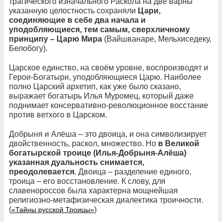
трагического изначального Раскола на две варны
указанную целостность сохраняли
Цари,
соединяющие в себе два начала и
уподобляющиеся, тем самым, сверхличному
принципу – Царю Мира
(Вайшванаре, Мельхиседеку,
Белобогу).
Царское единство, на своём уровне, воспроизводят и
Герои-Богатыри, уподобляющиеся Царю. Наиболее
полно Царский архетип, как уже было сказано,
выражает богатырь Илья Муромец, который даже
поднимает консервативно-революционное восстание
против ветхого в Царском.
Добрыня и Алёша – это двоица, и она символизирует
двойственность, раскол, множество. Но
в Великой
богатырской троице (Илья-Добрыня-Алёша)
указанная дуальность снимается,
преодолевается
. Двоица – разделение единого,
троица – его восстановление. К слову, для
славенороссов была характерна мощнейшая
религиозно-метафизическая диалектика троичности.
(
)
«Тайны русской Троицы»