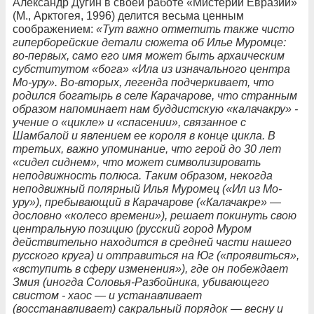
Александр Дугин в своей работе «Мистерии Евразии»
(М., Арктогея, 1996) делится весьма ценным
соображением:
«Тут важно отметить также чисто
гиперборейские детали сюжета об Илье Муромце:
во-первых, само его имя может быть архаическим
субститутом «бога» «Ила из изначального центра
Мо-уру». Во-вторых, легенда подчеркивает, что
родился богатырь в селе Карачарове, что странным
образом напоминает нам буддистскую «калачакру» -
учение о «цикле» и «спасении», связанное с
Шамбалой и явлением ее короля в конце цикла. В
третьих, важно упоминание, что герой до 30 лет
«сидел сиднем», что может символизировать
неподвижность полюса. Таким образом, некогда
неподвижный полярный Илья Муромец («Ил из Мо-
уру»), пребывающий в Карачарове («Калачакре» —
дословно «колесо времени»), решает покинуть свою
центральную позицию (русский город Муром
действительно находится в средней части нашего
русского круга) и отправиться на Юг («проявиться»,
«вступить в сферу изменения»), где он побеждает
Змия (иногда Соловья-Разбойника, убивающего
свистом - хаос — и устанавливает
(восстанавливает) сакральный порядок — весну и