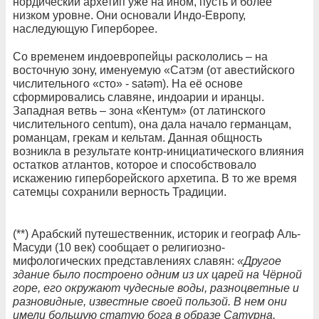
нордический архетип уже на ином, пусть и более
низком уровне. Они основали Индо-Европу,
наследующую Гиперборее.
Со временем индоевропейцы раскололись – на
восточную зону, именуемую «Сатэм (от авестийского
числительного «сто» - satəm). На её основе
сформировались славяне, индоарии и иранцы.
Западная ветвь – зона «Кентум» (от латинского
числительного centum), она дала начало германцам,
романцам, грекам и кельтам. Данная общность
возникла в результате контр-инициатического влияния
остатков атлантов, которое и способствовало
искажению гиперборейского архетипа. В то же время
сатемцы сохранили верность Традиции.
(**) Арабский путешественник, историк и географ Аль-
Масуди (10 век) сообщает о религиозно-
мифологических представлениях славян:
«Другое
здание было построено одним из их царей на Чёрной
горе, его окружают чудесные воды, разноцветные и
разновидные, известные своей пользой. В нем они
имели большую статую бога в образе Сатурна,