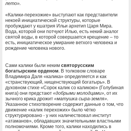
лето».
«Калики-перехожие» выступают как представители
некоей инициатической структуры, которые
пробуждают у кшатрия Ильи архетип Царя Мира.
Вода, которой они потчуют Илью, есть некий аналог
святой воды, в которой совершается крещение – то
есть, инициатическое умирание ветхого человека и
рождение человека нового.
Сами калики были неким
святорусским
богатырским орденом
. В толковом словаре
Владимира Даля «калика» определяется и как
«странствующий, нищенствующий богатырь». В
духовном стихе «Сорок калик со каликою» (Голубиная
книга) они предстают
«добрыми молодцами»
, от их
зычного крика дрожит
«матушка сыра-земля»
.
Указанное стихотворение содержит данные о том, что
движение «калик перехожих» было чётко
структурировано - у них наличествовал институт
«атаманов», обладавших значительными властными
полномочиями. Кроме того, калики находились в