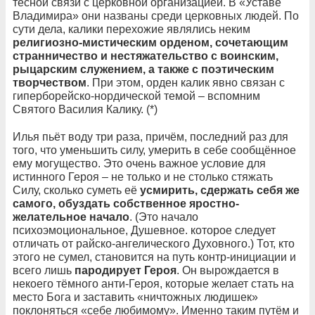
тесной связи с церковной организацией. В «Уставе
Владимира» они названы среди церковных людей. По
сути дела, калики перехожие являлись неким
религиозно-мистическим орденом, сочетающим
странничество и нестяжательство с воинским,
рыцарским служением, а также с поэтическим
творчеством
. При этом, орден калик явно связан с
гиперборейско-нордической темой – вспомним
Святого Василия Калику. (*)
Илья пьёт воду три раза, причём, последний раз для
того, что уменьшить силу, умерить в себе сообщённое
ему могущество. Это очень важное условие для
истинного Героя – не только и не столько стяжать
Силу, сколько суметь её
усмирить, сдержать себя же
самого, обуздать собственное яростно-
желательное начало
. (Это начало
психоэмоциональное, Душевное. которое следует
отличать от райско-ангелического Духовного.) Тот, кто
этого не сумел, становится на путь контр-инициации и
всего лишь
пародирует Героя
. Он вырождается в
некоего тёмного анти-Героя, которые желает стать на
место Бога и заставить «ничтожных людишек»
поклоняться «себе любимому». Именно таким путём и