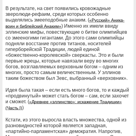
В результате, на свет появились кровожадные
зверолюди-рефаим, среди которых особенно
выделялись змееподобные анаким. (
«Русский» Аника-
) Именно их имели ввиду
воин и библейский Анаким»
эллинские мифы, повествующие о битве олимпийцев
со змееногими гигантами. До этого сами олимпийцы
подняли восстание против титанов, носителей
гиперборейской Традиции, людей единой
«божественно-королевской» сверкасты. Это и были
первые жрецы, которые навязали веру во многих
богов, возглавляемых верховным богом – одним из
многих, просто самым величественным. У эллинов
таким божеством был Зевс, выбранный «верховник».
Идея была такая – если есть много богов, то и каждый
«продвинутый» может стать богом – сам, если захочет
и сможет. (
«Древнее «эллинство»: искажение Традиции»
)
(Часть I)
Кстати, из этого выросла власть множества, одной из
разновидностей которой является западная,
«партийно-парламентская» демократия. Напротив,