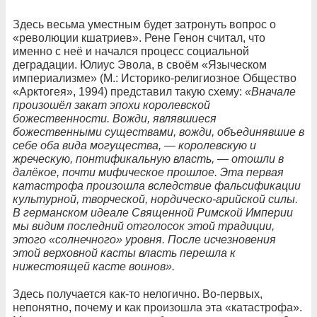
Здесь весьма уместным будет затронуть вопрос о
«революции кшатриев». Рене Генон считал, что
именно с неё и начался процесс социальной
деградации. Юлиус Эвола, в своём «Языческом
империализме» (М.: Историко-религиозное Общество
«Арктогея», 1994) представил такую схему:
«Вначале
произошёл закат эпохи королевской
божественности. Вожди, являвшиеся
божественными существами, вожди, объединявшие в
себе оба вида могущества, — королевскую и
жреческую, понтификальную власть, — отошли в
далёкое, почти мифическое прошлое. Эта первая
катастрофа произошла вследствие фальсификации
культурной, творческой, нордическо-арийской силы.
В германском идеале Священной Римской Империи
мы видим последний отголосок этой традиции,
этого «солнечного» уровня. После исчезновения
этой верховной касты власть перешла к
нижестоящей касте воинов».
Здесь получается как-то нелогично. Во-первых,
непонятно, почему и как произошла эта «катастрофа».