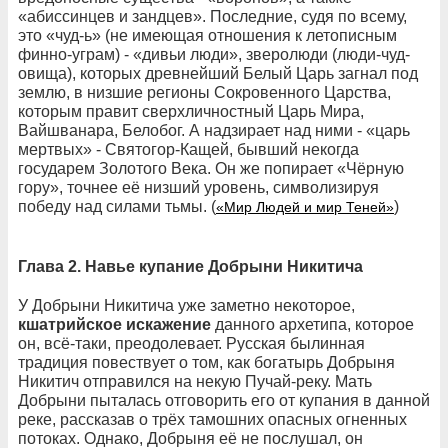
«абиссинцев и зандцев». Последние, судя по всему,
это «чуд-ь» (не имеющая отношения к летописным
финно-уграм) - «дивьи люди», зверолюди (люди-чуд-
овища), которых древнейший Белый Царь загнал под
землю, в низшие регионы Сокровенного Царства,
которым правит сверхличностный Царь Мира,
Вайшванара, Белобог. А надзирает над ними - «царь
мертвых» - Святогор-Кащей, бывший некогда
государем Золотого Века. Он же попирает «Чёрную
гору», точнее её низший уровень, символизируя
победу над силами тьмы. (
)
«Мир Людей и мир Теней»
Глава 2. Навье купание Добрыни Никитича
У Добрыни Никитича уже заметно некоторое,
кшатрийское искажение
данного архетипа, которое
он, всё-таки, преодолевает. Русская былинная
традиция повествует о том, как богатырь Добрыня
Никитич отправился на некую Пучай-реку. Мать
Добрыни пыталась отговорить его от купания в данной
реке, рассказав о трёх тамошних опасных огненных
потоках. Однако, Добрыня её не послушал, он