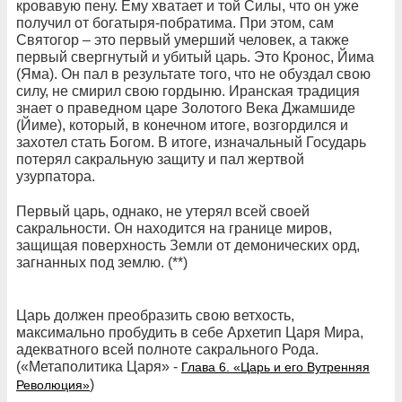
кровавую пену. Ему хватает и той Силы, что он уже
получил от богатыря-побратима. При этом, сам
Святогор – это первый умерший человек, а также
первый свергнутый и убитый царь. Это Кронос, Йима
(Яма). Он пал в результате того, что не обуздал свою
силу, не смирил свою гордыню. Иранская традиция
знает о праведном царе Золотого Века Джамшиде
(Йиме), который, в конечном итоге, возгордился и
захотел стать Богом. В итоге, изначальный Государь
потерял сакральную защиту и пал жертвой
узурпатора.
Первый царь, однако, не утерял всей своей
сакральности. Он находится на границе миров,
защищая поверхность Земли от демонических орд,
загнанных под землю. (**)
Царь должен преобразить свою ветхость,
максимально пробудить в себе Архетип Царя Мира,
адекватного всей полноте сакрального Рода.
(«Метаполитика Царя» -
Глава 6. «Царь и его Вутренняя
)
Революция»