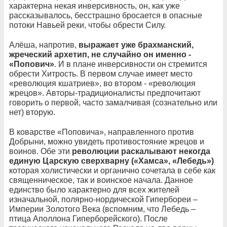
характерна некая инверсивность, он, как уже
рассказывалось, бесстрашно бросается в опасные
потоки Навьей реки, чтобы обрести Силу.
Алёша, напротив,
выражает уже брахманский,
жреческий архетип, не случайно он именно -
«Попович»
. И в плане инверсивности он стремится
обрести Хитрость. В первом случае имеет место
«революция кшатриев», во втором - «революция
жрецов». Авторы-традиционалисты предпочитают
говорить о первой, часто замалчивая (сознательно или
нет) вторую.
В коварстве «Поповича», направленного против
Добрыни, можно увидеть противостояние жрецов и
воинов. Обе эти
революции раскалывают некогда
единую Царскую сверхварну («Хамса», «Лебедь»)
которая холистически и органично сочетала в себе как
священническое, так и воинское начала. Данное
единство было характерно для всех жителей
изначальной, полярно-нордической Гипербореи –
Империи Золотого Века (вспомним, что Лебедь –
птица Аполлона Гиперборейского). После