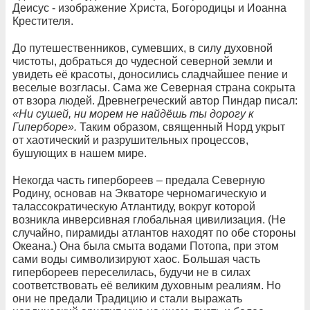
Деисус - изображение Христа, Богородицы и Иоанна
Крестителя.
До путешественников, сумевших, в силу духовной
чистоты, добраться до чудесной северной земли и
увидеть её красоты, доносились сладчайшее пение и
веселые возгласы. Сама же Северная страна сокрыта
от взора людей. Древнегреческий автор Пиндар писал:
«Ни сушей, ни морем не найдёшь ты дорогу к
Гиперборе».
Таким образом, священный Норд укрыт
от хаотический и разрушительных процессов,
бушующих в нашем мире.
Некогда часть гипербореев – предала Северную
Родину, основав на Экваторе черномагическую и
талассократическую Атлантиду, вокруг которой
возникла инверсивная глобальная цивилизация. (Не
случайно, пирамиды атлантов находят по обе стороны
Океана.) Она была смыта водами Потопа, при этом
сами воды символизируют хаос. Большая часть
гипербореев переселилась, будучи не в силах
соответствовать её великим духовным реалиям. Но
они не предали Традицию и стали выражать