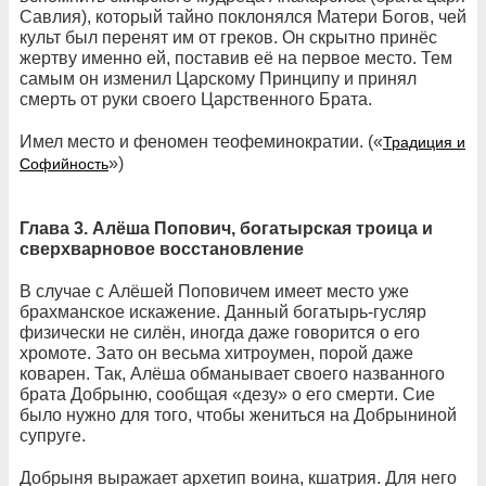
Савлия), который тайно поклонялся Матери Богов, чей
культ был перенят им от греков. Он скрытно принёс
жертву именно ей, поставив её на первое место. Тем
самым он изменил Царскому Принципу и принял
смерть от руки своего Царственного Брата.
Имел место и феномен теофеминократии. («
Традиция и
»)
Софийность
Глава 3. Алёша Попович, богатырская троица и
сверхварновое восстановление
В случае с Алёшей Поповичем имеет место уже
брахманское искажение. Данный богатырь-гусляр
физически не силён, иногда даже говорится о его
хромоте. Зато он весьма хитроумен, порой даже
коварен. Так, Алёша обманывает своего названного
брата Добрыню, сообщая «дезу» о его смерти. Сие
было нужно для того, чтобы жениться на Добрыниной
супруге.
Добрыня выражает архетип воина, кшатрия. Для него