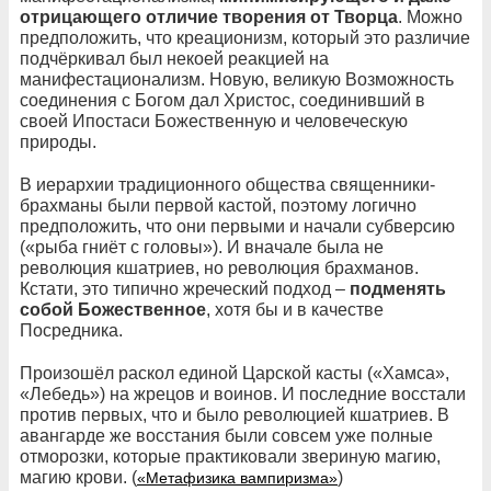
отрицающего отличие творения от Творца
. Можно
предположить, что креационизм, который это различие
подчёркивал был некоей реакцией на
манифестационализм. Новую, великую Возможность
соединения с Богом дал Христос, соединивший в
своей Ипостаси Божественную и человеческую
природы.
В иерархии традиционного общества священники-
брахманы были первой кастой, поэтому логично
предположить, что они первыми и начали субверсию
(«рыба гниёт с головы»). И вначале была не
революция кшатриев, но революция брахманов.
Кстати, это типично жреческий подход –
подменять
собой Божественное
, хотя бы и в качестве
Посредника.
Произошёл раскол единой Царской касты («Хамса»,
«Лебедь») на жрецов и воинов. И последние восстали
против первых, что и было революцией кшатриев. В
авангарде же восстания были совсем уже полные
отморозки, которые практиковали звериную магию,
магию крови. (
)
«Метафизика вампиризма»