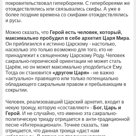
покровительствовал гипербореям. С гипербореями же
отождествлялись или связывались скифы. А уже в
более поздние времена со скифами отождествлялись
и русы.
Можно сказать, что
Герой есть человек, который,
максимально пробудил в себе архетип Царя Мира
.
Он приблизился к истинно Царскому - настолько,
насколько это только возможно для того, кто не
принадлежит к священному Царскому Роду. Человек
сакрально-героической ориентации не может стать
Царём, но он может максимально уподобиться Ему.
Тогда он становится
«другом Царя»
- не важно
«актуально» правящего или только потенциально
обладающего сакральным правом и пребывающим в
сокрытии.
Человек, реализовавший Царский архетип, входит в
некую троицу, которую «составляют» -
Бог, Царь и
Герой
. И не случайно, что именно эта сакрально-
политическую триаду отрицается в анти-традиционной
песне «Интернационал». Точнее сказать, там
отрицается, что данная троица «даст нам