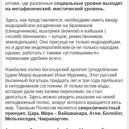
оптике, где различные
социальные уровни выходят
на метафизический, мистический уровень.
Здесь, как представляется, необходимо иметь ввиду
индоарийское разделение на брахманов
(священников), кшатриев (воинов) и вайшьев (
«хозяйственников» – купцов, ремесленников,
земледельцев). Оно присуще не только индоарийцам,
но и другим индоевропейским (и не только) народам,
однако, работать с такими «устоявшимися»
терминами удобнее всего.
Наиболее полно богатырский архетип (уподобление
Царю Мира) выражает Илья Муромец. Этот русский
былинный богатырь тридцать лет и три года пребывал
в неподвижном состоянии. И только испив воды,
которую дали ему калики перехожие, он стал
двигаться. Здесь можно увидеть указание на некий
неподвижный полюс, вокруг которого вращается весь
мир. Таковым Полюсом является
сверхличностный
принцип, Царь Мира – Вайшванара, Агни, Белобог,
Мельхиседек, Чакравартин.