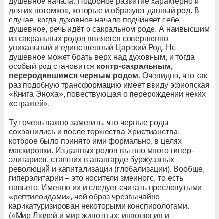
душевное начала. Подобное развитие характерно и
для их потомков, которые и образуют данный род. В
случае, когда духовное начало подчиняет себе
душевное, речь идёт о сакральном роде. А наивысшим
из сакральных родов является совершенно
уникальный и единственный Царский Род. Но
душевное может брать верх над духовным, и тогда
особый род становится
контр-сакральным,
переродившимся черным родом
. Очевидно, что как
раз подобную трансформацию имеет ввиду эфиопская
«Книга Эноха», повествующая о перерождении неких
«стражей».
Тут очень важно заметить, что черные роды
сохранились и после торжества Христианства,
которое было принято ими формально, в целях
маскировки. Из данных родов вышло много гипер-
элитариев, ставших в авангарде буржуазных
революций и капитализации (глобализации). Вообще,
гиперэлитарии – это носители змеиного, то есть
навьего. Именно их и следует считать пресловутыми
«рептилоидами», чей образ чрезвычайно
карикатуризирован некоторыми конспирологами.
(«Мир Людей и мир животных: инволюция и