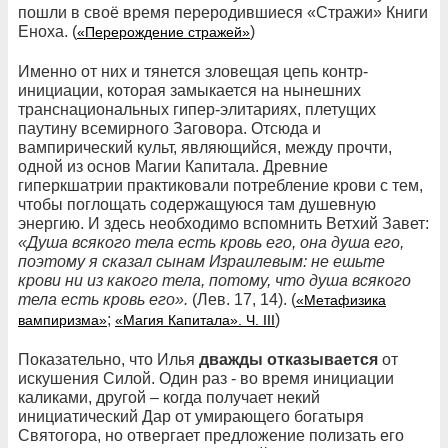
пошли в своё время переродившиеся «Стражи» Книги
Еноха. (
)
«Перерождение стражей»
Именно от них и тянется зловещая цепь контр-
инициации, которая замыкается на нынешних
транснациональных гипер-элитариях, плетущих
паутину всемирного Заговора. Отсюда и
вампирический культ, являющийся, между прочти,
одной из основ Магии Капитала. Древние
гиперкшатрии практиковали потребление крови с тем,
чтобы поглощать содержащуюся там душевную
энергию. И здесь необходимо вспомнить Ветхий Завет:
«Душа всякого тела есть кровь его, она душа его,
поэтому я сказал сынам Израилевым: не ешьте
крови ни из какого тела, потому, что душа всякого
тела есть кровь его».
(Лев. 17, 14). (
«Метафизика
;
)
вампиризма»
«Магия Капитала». Ч. III
Показательно, что Илья
дважды отказывается
от
искушения Силой. Один раз - во время инициации
каликами, другой – когда получает некий
инициатический Дар от умирающего богатыря
Святогора, но отвергает предложение полизать его