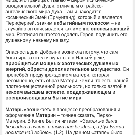
мира, это граница с Навью – миром психическо-
эмоциональной Души, отличным от райско-
ангелического мира Духа. Там и находится
космический Змей (Ермунганд), который и является
Периферией, этаким
небытийным полюсом
– не
случайно он описывается как именно
опоясывающий
мир. Рептилия пытается одолеть Героя, подчинить его
душевному, навьему началу.
Опасность для Добрыни возникла потому, что сам
богатырь захотел искупаться в Навьей реке,
приобщиться мощных хаотических душевных
энергий, обрести дополнительное могущество
. Он
пренебрёг предупреждением матери, которая,
несомненно, есть образ Матери-Земли, то есть, нашей
плотно-вещественной реальности, но только взятой в
некоем высшем аспекте, поддерживающем и
воспроизводящим бытие мира
.
Матер
ь «возникает» в процессе преобразования и
оформления
Матер
ии – точнее сказать, Перво-
Материи. В Книге Бытия читаем:
«Земля же была
безвидна и пуста, и тьма над бездною, и Дух Божий
носился над водою».
(1.2). На данном «этапе» было