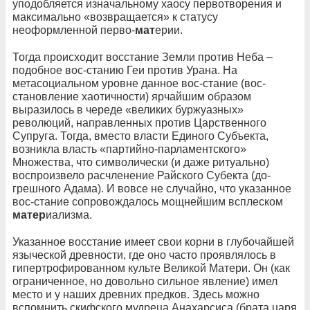
уподобляется изначальному хаосу первотворения и
максимально «возвращается» к статусу
неоформленной перво-
мат
ерии.
Тогда происходит восстание Земли против Неба –
подобное вос-станию Геи против Урана. На
метасоциальном уровне данное вос-стание (вос-
становление хаотичности) ярчайшим образом
выразилось в череде «великих буржуазных»
революций, направленных против Царственного
Супруга. Тогда, вместо власти Единого Субъекта,
возникла власть «партийно-парламентского»
Множества, что символически (и даже ритуально)
воспроизвело расчленение Райского Субекта (до-
грешного Адама). И вовсе не случайно, что указанное
вос-стание сопровождалось мощнейшим всплеском
матер
иализма.
Указанное восстание имеет свои корни в глубочайшей
языческой древности, где оно часто проявлялось в
гипертрофированном культе Великой Матери. Он (как
ограниченное, но довольно сильное явление) имел
место и у наших древних предков. Здесь можно
вспомнить скифского мудреца Анахарсиса (брата царя