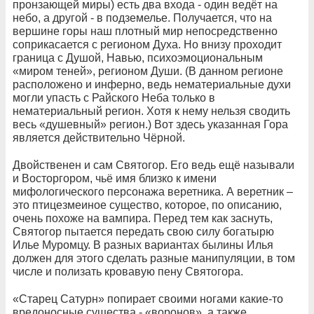
пронзающей миры) есть два входа - один ведёт на
небо, а другой - в подземелье. Получается, что на
вершине горы наш плотный мир непосредственно
соприкасается с регионом Духа. Но внизу проходит
граница с Душой, Навью, психоэмоциональным
«миром теней», регионом Души. (В данном регионе
расположено и инферно, ведь нематериальные духи
могли упасть с Райского Неба только в
нематериальный регион. Хотя к нему нельзя сводить
весь «душевный» регион.) Вот здесь указанная Гора
является действительно Чёрной.
Двойственен и сам Святогор. Его ведь ещё называли
и Восторгором, чьё имя близко к имени
мифологического персонажа веретника. А веретник –
это птицезмеиное существо, которое, по описанию,
очень похоже на вампира. Перед тем как заснуть,
Святогор пытается передать свою силу богатырю
Илье Муромцу. В разных вариантах былины Илья
должен для этого сделать разные манипуляции, в том
числе и полизать кровавую пену Святогора.
«Старец Сатурн» попирает своими ногами какие-то
вредоносные существа - «воронов», а также