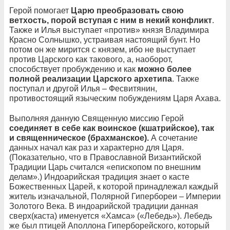
Герой помогает
Царю преобразовать свою
ветхость, порой вступая с ним в некий конфликт
.
Также и Илья выступает «против» князя Владимира
Красно Солнышко, устраивая настоящий бунт. Но
потом он же мирится с князем, ибо не выступает
против Царского как такового, а, наоборот,
способствует пробуждению и как
можно более
полной реализации Царского архетипа
. Также
поступал и другой Илья – Фесвитянин,
противостоящий языческим побуждениям Царя Ахава.
Выполняя данную Священную миссию Герой
соединяет в себе как воинское (кшатрийское), так
и священническое (брахманское).
А сочетание
данных начал как раз и характерно для Царя.
(Показательно, что в Православной Византийской
Традиции Царь считался «епископом по внешним
делам».) Индоарийская традиция знает о касте
Божественных Царей, к которой принадлежал каждый
житель изначальной, Полярной Гипербореи – Империи
Золотого Века. В индоарийской традиции данная
сверх(каста) именуется «Хамса» («Лебедь»). Лебедь
же был птицей Аполлона Гиперборейского, который