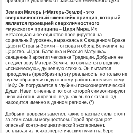
приводит к удалению от райско-ангелического Духа.
Земная Матерь («Матерь-Земля) - это
сверхличностный «женский» принцип, который
является проекцией сверхличностного
«мужского» принципа – Царя Мира
. Их
метасоциальное единство проецируется на
социальный уровень, выражаясь в Священном Браке
Царя и Страны-Земли – отсюда и обряд Венчания на
Царство. «Царь-Батюшка и Россия-Матушка» –
священный архетип человека Традиции. Добрыня не
следует зову Матери-Земли, но окунается в водную
«психическую», душевную стихию. Он пытается
преодолеть (преобразить) эту реальность, но только не
путём обращения к духовному, райско-ангелическому
Небу. Он погружается в глубины психоэнергетической
Души, Нави, огненные потоки которой символизируют
низший огонь инферно, ведь как было сказано, ад
находится именно в данном регионе. (*)
Добрыня вовремя заметил, какие опасные силы стоят
за этим самым могуществом. Герой прекращает
опасный контр-инициатический эксперимент,
всплывая из психоэнергетических пучин на берег