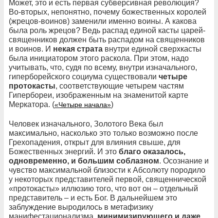
Может, это и есть первая субверсивная революция?
Во-вторых, непонятно, почему божественных королей
(жрецов-воинов) заменили именно воины. А какова
была роль жрецов? Ведь распад единой касты царей-
священников должен быть распадом на священников
и воинов. И
некая страта
внутри единой сверхкасты
была инициатором этого раскола. При этом, надо
учитывать, что, судя по всему, внутри изначального,
гиперборейского социума существовали
четыре
протокасты
, соответствующие четырем частям
Гипербореи, изображенным на знаменитой карте
Меркатора. (
)
«Четыре начала»
Человек изначального, Золотого Века был
максимально, насколько это только возможно после
Грехопадения, открыт для влияния свыше, для
Божественных энергий. И это
благо оказалось,
одновременно, и большим соблазном
. Осознание и
чувство максимальной близости к Абсолюту породило
у некоторых представителей первой, священнической
«протокасты» иллюзию того, что вот он – отдельный
представитель – и есть Бог. В дальнейшем это
заблуждение выродилось в метафизику
манифестационализма,
минимизирующего и даже