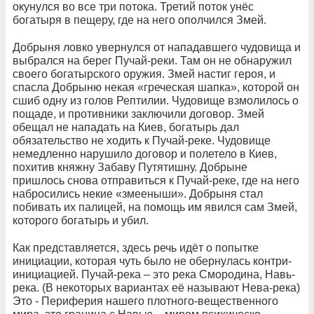
окунулся во все три потока. Третий поток унёс
богатыря в пещеру, где на него ополчился Змей.
Добрыня ловко увернулся от нападавшего чудовища и
выбрался на берег Пучай-реки. Там он не обнаружил
своего богатырского оружия. Змей настиг героя, и
спасла Добрыню некая «греческая шапка», которой он
сшиб одну из голов Рептилии. Чудовище взмолилось о
пощаде, и противники заключили договор. Змей
обещал не нападать на Киев, богатырь дал
обязательство не ходить к Пучай-реке. Чудовище
немедленно нарушило договор и полетело в Киев,
похитив княжну Забаву Путятишну. Добрыне
пришлось снова отправиться к Пучай-реке, где на него
набросились некие «змееныши». Добрыня стал
побивать их палицей, на помощь им явился сам Змей,
которого богатырь и убил.
Как представляется, здесь речь идёт о попытке
инициации, которая чуть было не обернулась контри-
инициацией. Пучай-река – это река Смородина, Навь-
река. (В некоторых вариантах её называют Нева-река)
Это - Периферия нашего плотного-вещественного