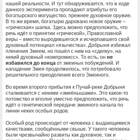
нашей реальности. И тут обнаруживается, что в ходе
данного эксперимента пропадают атрибуты его
богатырского могущество, прежнее духовное оружие.
В то же время, богатырю даровано новое оружие –
«греческая» шапка. Здесь можно предположить, что
речь идёт о принятии «греческой», Православной
веры – вместо выродившегося и исчерпавшего свой
духовный потенциал «язычества». Добрыня избежал
пленения Змеем, но пошёл с ним на «сделку», на
некий духовный «компромисс». То есть, он
не
избавился до конца
от змеиных побуждений. И
нападение Змея продолжилось, что потребовало
решительного преодоления всего Змеиного.
Во время второго прибытия к Пучай-реке Добрыня
сталкивается с некими «змеёнышами». Это какое-то
потомство и вполне уместно предположить, что речь
идёт о генетической передаче змеиного начала по
линии неких особых родов.
Особый род происходит от человека с выдающимися
качествами, сообщёнными свыше. У такого человека
были чрезвычайно развиты как духовное, так и