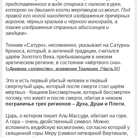
представленного в виде старика с палкою в руке,
которою он двигает кости мертвецов из могил. Под
правой его ногой находятся изображения пречёрных
воронов, чёрных кральев и чёрного винограда, а
также изображения странных абиссинцев и
зандцев».
Теоним «Сатурн», несомненно, указывает на Сатурна-
Кроноса, который, в античной традиции, считался
царём Золотого Века, пребывающим в некоем
арктическом регионе, в состоянии «мёртвого сна».
(
)
«Древнее «эллинство»: искажение Традиции. (Часть II)
Это и есть первый убитый человек и первый
свергнутый царь, который после смерти стал царём
мёртвых - Кощеем Бессмертным, который бессмертен
потому, что живёт и после смерти, обитая в некоем
пограничье трех регионов – Духа, Души и Плоти.
Царь, о котором пишет Аль-Массуди, обитает на горе.
А гора – очень двойственный символ. Можно
вспомнить ведийскую космогонию, согласно которой у
священной горы Меру (символ нетварной Вертикали,