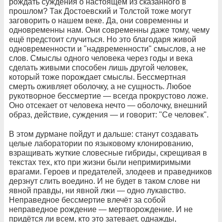
рождать суждения о настоящем из сказанного в
прошлом? Так Достоевский и Толстой тоже могут
заговорить о нашем веке. Да, они современны и
одновременны нам. Они современны даже тому, чему
ещё предстоит случиться. Но это благодаря живой
одновременности и "надвременности" смыслов, а не
слов. Смыслы одного человека через годы и века
сделать живыми способен лишь другой человек,
который тоже порождает смыслы. Бессмертная
смерть оживляет оболочку, а не сущность. Любое
рукотворное бессмертие — всегда прокрустово ложе.
Оно отсекает от человека нечто — оболочку, внешний
образ, действие, суждения — и говорит: "Се человек".
В этом дурмане пойдут и дальше: станут создавать
целые лаборатории по языковому клонированию,
взращивать жуткие словесные гибриды, скрещивая в
текстах тех, кто при жизни были непримиримыми
врагами. Героев и предателей, злодеев и праведников
дерзнут слить воедино. И не будет в таком слове ни
явной правды, ни явной лжи — одно лукавство.
Неправедное бессмертие влечёт за собой
неправедное рождение — мертворождение. И не
придётся ли всем, кто это затевает, однажды,