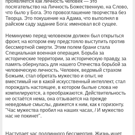
проявляется как личность человек — это
посягательство на Личность Божественную, на Слово,
что было у Бога. Это провозглашение творчества без
Творца. Это покушение на Адама, что выполнял в
райском саду задание Бога: именовал всё сущее.
Неминуемо перед человеком должен был открыться
фронт, на котором ему предстояло выступить против
бессмертной смерти. Этим полем брани стала
Специальная военная операция. Борьба за
исторические территории, за историческую правду, за
память обернулась для нашего Отечества борьбой за
человеческую личность. Человек, ведомый страхом
Божьим, стал обретать мужество и опыт, не
вместимый ни в какой искусственный интеллект, стал
порождать настоящее, в котором былые слова не
компилируются, а преображаются. Действительность
не остаётся нема, она отзывается на прежде
неведомые смыслы, движется к ним, как к горизонту.
"Час мужества пробил на наших часах, / И мужество
нас не покинет".
Наступает час подлинного бессмертия. Жизнь ищет