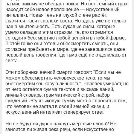
на миг, никому не обещает покоя. Но вот тёмный страх
находит себе новое воплощение — искусственный
интеллект. Новая тень на глухой стене растёт,
скалится, гасит сполохи света. Но здесь уже не только
наша мнительность. Есть лукавые силы, которые
умело овладели этим страхом: те, кто стремится
сегодня к бессмертию любой ценой и в любой форме.
В этой гонке они готовы обессмертить смерть, они
согласны пребывать в мире, где не завершился даже
первый день творения, где тьма ещё не отделилась от
света.
Эти поборники вечной смерти говорят: "Если мы не
можем обессмертить человеческое тело, то мы
обессмертим языковую личность". Человек умирает, но
от него остаётся сумма текстов и высказываний,
личный словарь, грамматический строй, набор
суждений. Эту языковую сумму можно спросить о том,
что человек не застал в своей земной жизни, и
искусственный интеллект сгенерирует ответ.
Но не будут ли дурно пахнуть мёртвые слова? Не
заилится ли живая река речи, если искусственно