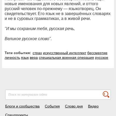
новые именования для новых явлений, и оттого
русский человек по-прежнему — языкотворец. Он
свидетельствует. Его язык не в завершённых словарях
и не в суровых грамматиках, а в живой речи.
"И мы сохраним тебя, русская речь,
Великое русское слово".
Теги события:
страх
искусственный интеллект
бессмертие
личность
язык
вера
специальная военная операция
русское
Блоги и сообщества
События
Слово дня
Видео
Спецпроекты