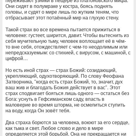
переживают узники в пещере из платоновского мифа.
Они сидят в полумраке у костра, боясь поднять
головы, и судят о мире лишь по жутким теням, что
отбрасывает этот потаённый мир на глухую стену.
Такой страх во все времена пытается прижиться в
человеке: густеет, ширится, давит. Чтобы вытеснить из
себя мучительную тьму, человек воплощает её в чём-
то вне себя, отождествляет с чем-то неодолимым или
непредсказуемым: со стихией, с вирусом, с машиной, с
цифрой…
Но есть иной страх — страх Божий: созидающий,
укрепляющий, одухотворяющий. По слову Феофана
Затворника, "когда есть страх Божий, то, значит, дух
ваш жив и благодать Божия действует в вас". Этот
страх сподвигает бояться лишь одного — остаться без
Бога: уснуть в Гефсиманском саду, впасть в
маловерие во время шторма, не осмелиться ступить
на воду, когда Он зовёт тебя.
Два страха борются за человека, воюют за его сердце,
как тьма и свет. Любое слово и дело в мире
определяется этой борьбой. Она не прекращается ни