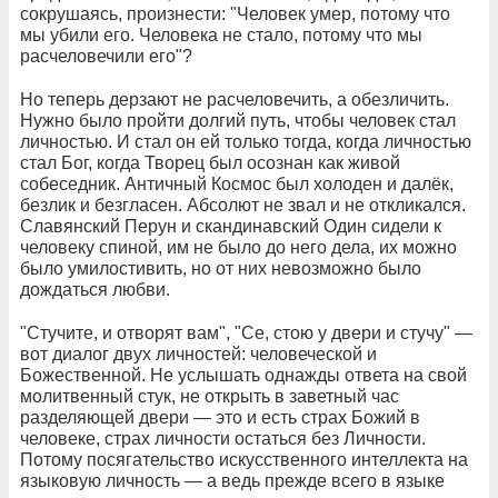
сокрушаясь, произнести: "Человек умер, потому что
мы убили его. Человека не стало, потому что мы
расчеловечили его"?
Но теперь дерзают не расчеловечить, а обезличить.
Нужно было пройти долгий путь, чтобы человек стал
личностью. И стал он ей только тогда, когда личностью
стал Бог, когда Творец был осознан как живой
собеседник. Античный Космос был холоден и далёк,
безлик и безгласен. Абсолют не звал и не откликался.
Славянский Перун и скандинавский Один сидели к
человеку спиной, им не было до него дела, их можно
было умилостивить, но от них невозможно было
дождаться любви.
"Стучите, и отворят вам", "Се, стою у двери и стучу" —
вот диалог двух личностей: человеческой и
Божественной. Не услышать однажды ответа на свой
молитвенный стук, не открыть в заветный час
разделяющей двери — это и есть страх Божий в
человеке, страх личности остаться без Личности.
Потому посягательство искусственного интеллекта на
языковую личность — а ведь прежде всего в языке