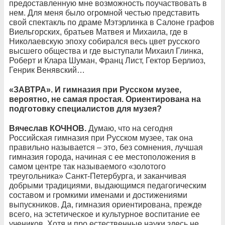
предоставленную мне возможность поучаствовать в
нем. Для меня было огромной честью представить
свой спектакль по драме Мэтэрлинка в Салоне графов
Виельгорских, братьев Матвея и Михаила, где в
Николаевскую эпоху собирался весь цвет русского
высшего общества и где выступали Михаил Глинка,
Роберт и Клара Шуман, Франц Лист, Гектор Берлиоз,
Генрик Венявский…
«ЗАВТРА». И гимназия при Русском музее,
вероятно, не самая простая. Ориентирована на
подготовку специалистов для музея?
Вячеслав КОЧНОВ.
Думаю, что на сегодня
Российская гимназия при Русском музее, так она
правильно называется – это, без сомнения, лучшая
гимназия города, начиная с ее местоположения в
самом центре так называемого «золотого
треугольника» Санкт-Петербурга, и заканчивая
добрыми традициями, выдающимся педагогическим
составом и громкими именами и достижениями
выпускников. Да, гимназия ориентирована, прежде
всего, на эстетическое и культурное воспитание ее
учеников. Хотя и про естественные науки здесь не