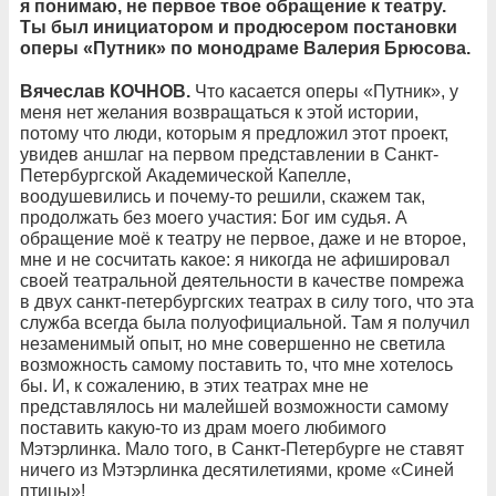
я понимаю, не первое твое обращение к театру.
Ты был инициатором и продюсером постановки
оперы «Путник» по монодраме Валерия Брюсова.
Вячеслав КОЧНОВ.
Что касается оперы «Путник», у
меня нет желания возвращаться к этой истории,
потому что люди, которым я предложил этот проект,
увидев аншлаг на первом представлении в Санкт-
Петербургской Академической Капелле,
воодушевились и почему-то решили, скажем так,
продолжать без моего участия: Бог им судья. А
обращение моё к театру не первое, даже и не второе,
мне и не сосчитать какое: я никогда не афишировал
своей театральной деятельности в качестве помрежа
в двух санкт-петербургских театрах в силу того, что эта
служба всегда была полуофициальной. Там я получил
незаменимый опыт, но мне совершенно не светила
возможность самому поставить то, что мне хотелось
бы. И, к сожалению, в этих театрах мне не
представлялось ни малейшей возможности самому
поставить какую-то из драм моего любимого
Мэтэрлинка. Мало того, в Санкт-Петербурге не ставят
ничего из Мэтэрлинка десятилетиями, кроме «Синей
птицы»!