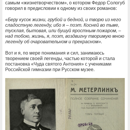
самым «жизнетворчеством», о котором Федор Сологуб
говорил в предисловии к одному из своих романов:
«Беру кусок жизни, грубой и бедной, и творю из него
сладостную легенду, ибо я – поэт. Косней во тьме,
тусклая, бытовая, или бушуй яростным пожаром, –
над тобою, жизнь, я, поэт, воздвигну творимую мною
легенду об очаровательном и прекрасном».
Вот и я, по мере понимания и сил, занимаюсь
творением своей легенды, частью которой и стала
постановка «Чуда святого Антония» с учениками
Российской гимназии при Русском музее.