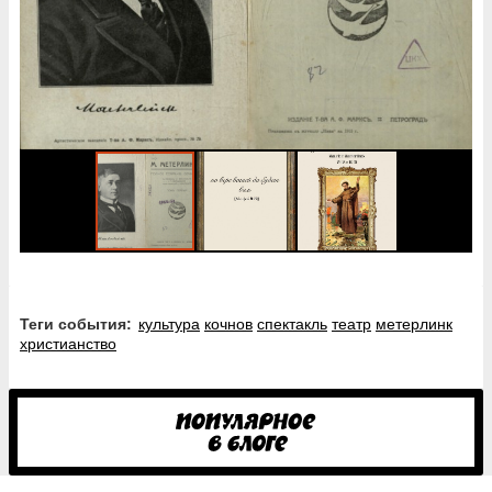
Теги события:
культура
кочнов
спектакль
театр
метерлинк
христианство