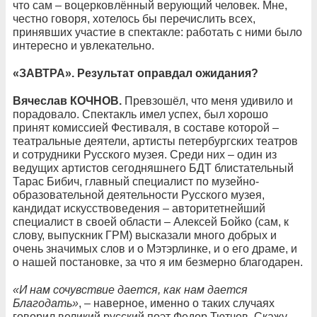
что сам – воцерковлённый верующий человек. Мне,
честно говоря, хотелось бы перечислить всех,
принявших участие в спектакле: работать с ними было
интересно и увлекательно.
«ЗАВТРА». Результат оправдал ожидания?
Вячеслав КОЧНОВ.
Превзошёл, что меня удивило и
порадовало. Спектакль имел успех, был хорошо
принят комиссией Фестиваля, в составе которой –
театральные деятели, артисты петербургских театров
и сотрудники Русского музея. Среди них – один из
ведущих артистов сегодняшнего БДТ блистательный
Тарас Бибич, главный специалист по музейно-
образовательной деятельности Русского музея,
кандидат искусствоведения – авторитетнейший
специалист в своей области – Алексей Бойко (сам, к
слову, выпускник ГРМ) высказали много добрых и
очень значимых слов и о Мэтэрлинке, и о его драме, и
о нашей постановке, за что я им безмерно благодарен.
«И нам сочувствие дается, как нам дается
Благодать»
, – наверное, именно о таких случаях
говорил великий русский поэт Федор Тютчев. Скажу