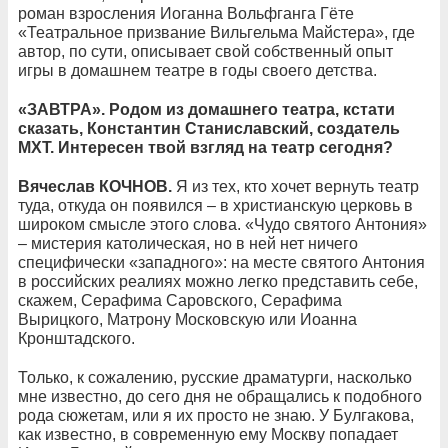
роман взросления Иоганна Вольфганга Гёте
«Театральное призвание Вильгельма Майстера», где
автор, по сути, описывает свой собственный опыт
игры в домашнем театре в годы своего детства.
«ЗАВТРА». Родом из домашнего театра, кстати
сказать, Константин Станиславский, создатель
МХТ. Интересен твой взгляд на театр сегодня?
Вячеслав КОЧНОВ.
Я из тех, кто хочет вернуть театр
туда, откуда он появился – в христианскую церковь в
широком смысле этого слова. «Чудо святого Антония»
– мистерия католическая, но в ней нет ничего
специфически «западного»: на месте святого Антония
в российских реалиях можно легко представить себе,
скажем, Серафима Саровского, Серафима
Вырицкого, Матрону Московскую или Иоанна
Кронштадского.
Только, к сожалению, русские драматурги, насколько
мне известно, до сего дня не обращались к подобного
рода сюжетам, или я их просто не знаю. У Булгакова,
как известно, в современную ему Москву попадает