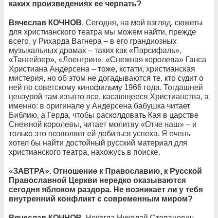
каких произведениях ее черпать?
Вячеслав КОЧНОВ
. Сегодня, на мой взгляд, сюжеты
для христианского театра мы можем найти, прежде
всего, у Рихарда Вагнера – в его грандиозных
музыкальных драмах – таких как «Парсифаль»,
«Тангейзер», «Лоенгрин». «Снежная королева» Ганса
Христиана Андерсена – тоже, кстати, христианская
мистерия, но об этом не догадываются те, кто судит о
ней по советскому кинофильму 1966 года. Тогдашней
цензурой там изъято все, касающееся Христианства, а
именно: в оригинале у Андерсена бабушка читает
Библию, а Герда, чтобы расколдовать Кая в царстве
Снежной королевы, читает молитву «Отче наш» – и
только это позволяет ей добиться успеха. Я очень
хотел бы найти достойный русский материал для
христианского театра, нахожусь в поиске.
«
ЗАВТРА». Отношение к Православию, к Русской
Православной Церкви нередко оказываются
сегодня яблоком раздора. Не возникает ли у тебя
внутренний конфликт с современным миром?
Вячеслав КОЧНОВ.
Некогда Николай Степанович