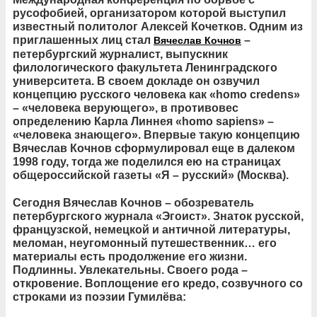
русофобией, организатором которой выступил
известный политолог Алексей Кочетков. Одним из
приглашенных лиц стал
–
Вячеслав Кочнов
петербургский журналист, выпускник
филологического факультета Ленинградского
университета. В своем докладе он озвучил
концепцию русского человека как «homo credens»
– «человека верующего», в противовес
определению Карла Линнея «homo sapiens» –
«человека знающего». Впервые такую концепцию
Вячеслав Кочнов сформулировал еще в далеком
1998 году, тогда же поделился ею на страницах
общероссийской газеты «Я – русский» (Москва).
Сегодня Вячеслав Кочнов – обозреватель
петербургского журнала «Эгоист». Знаток русской,
французской, немецкой и античной литературы,
меломан, неугомонный путешественник… его
материалы есть продолжение его жизни.
Подлинны. Увлекательны. Своего рода –
откровение. Воплощение его кредо, созвучного со
строками из поэзии Гумилёва: