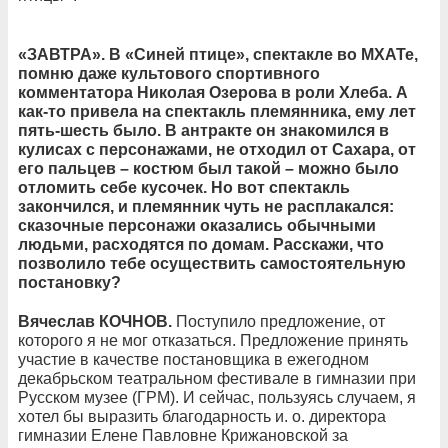
«ЗАВТРА». В «Синей птице», спектакле во МХАТе,
помню даже культового спортивного
комментатора Николая Озерова в роли Хлеба. А
как-то привела на спектакль племянника, ему лет
пять-шесть было. В антракте он знакомился в
кулисах с персонажами, не отходил от Сахара, от
его пальцев – костюм был такой – можно было
отломить себе кусочек. Но вот спектакль
закончился, и племянник чуть не расплакался:
сказочные персонажи оказались обычными
людьми, расходятся по домам. Расскажи, что
позволило тебе осуществить самостоятельную
постановку?
Вячеслав КОЧНОВ.
Поступило предложение, от
которого я не мог отказаться. Предложение принять
участие в качестве постановщика в ежегодном
декабрьском театральном фестивале в гимназии при
Русском музее (ГРМ). И сейчас, пользуясь случаем, я
хотел бы выразить благодарность и. о. директора
гимназии Елене Павловне Крижановской за