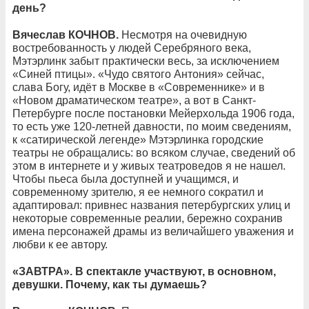
день?
Вячеслав КОЧНОВ.
Несмотря на очевидную
востребованность у людей Серебряного века,
Мэтэрлинк забыт практически весь, за исключением
«Синей птицы». «Чудо святого Антония» сейчас,
слава Богу, идёт в Москве в «Современнике» и в
«Новом драматическом театре», а вот в Санкт-
Петербурге после постановки Мейерхольда 1906 года,
то есть уже 120-летней давности, по моим сведениям,
к «сатирической легенде» Мэтэрлинка городские
театры не обращались: во всяком случае, сведений об
этом в интернете и у живых театроведов я не нашел.
Чтобы пьеса была доступней и учащимся, и
современному зрителю, я ее немного сократил и
адаптировал: привнес названия петербургских улиц и
некоторые современные реалии, бережно сохранив
имена персонажей драмы из величайшего уважения и
любви к ее автору.
«ЗАВТРА». В спектакле участвуют, в основном,
девушки. Почему, как ты думаешь?