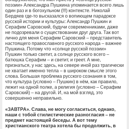
поэзии» Александра Пушкина упоминается всего лишь
один раз и в богохульном (!!!) контексте. Николай
Бердяев где-то высказался о вопиющем парадоксе
русской истории и культуры: Александр Пушкин и
Серафим Саровский, будучи современниками, даже
не подозревали о существовании друг друга. Так вот
лично для меня Серафим Саровский – представитель
настоящего православного русского народа – важнее
Пушкина. Потому что «солнце русской поэзии»
Пушкин только светит, а солнце русского всего –
батюшка Серафим – и светит, и греет. А мне,
признаться, у нас здесь, на севере иной раз трагически
не хватает именно тепла – в широком смысле этого
слова. Большая проблема русского сознания в том,
что культура (условно – Пушкин) в нём, как правило,
лежит на одной полке, а религия (условно – Серафим
Саровский) – на другой. И, на мой взгляд, это
совершенно неправильно.
«ЗАВТРА». Слава, не могу согласиться, однако,
наши с тобой стилистические разногласия – не
предмет настоящей беседы. А вот тему
христианского театра хотела бы продолжить, в