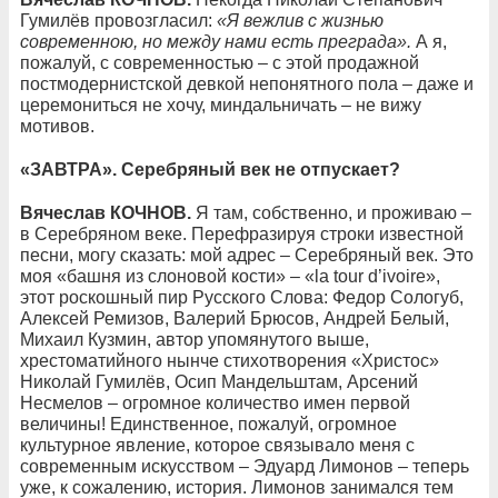
Гумилёв провозгласил:
«Я вежлив с жизнью
современною, но между нами есть преграда».
А я,
пожалуй, с современностью – с этой продажной
постмодернистской девкой непонятного пола – даже и
церемониться не хочу, миндальничать – не вижу
мотивов.
«ЗАВТРА». Серебряный век не отпускает?
Вячеслав КОЧНОВ.
Я там, собственно, и проживаю –
в Серебряном веке. Перефразируя строки известной
песни, могу сказать: мой адрес – Серебряный век. Это
моя «башня из слоновой кости» – «la tour d’ivoire»,
этот роскошный пир Русского Слова: Федор Сологуб,
Алексей Ремизов, Валерий Брюсов, Андрей Белый,
Михаил Кузмин, автор упомянутого выше,
хрестоматийного нынче стихотворения «Христос»
Николай Гумилёв, Осип Мандельштам, Арсений
Несмелов – огромное количество имен первой
величины! Единственное, пожалуй, огромное
культурное явление, которое связывало меня с
современным искусством – Эдуард Лимонов – теперь
уже, к сожалению, история. Лимонов занимался тем