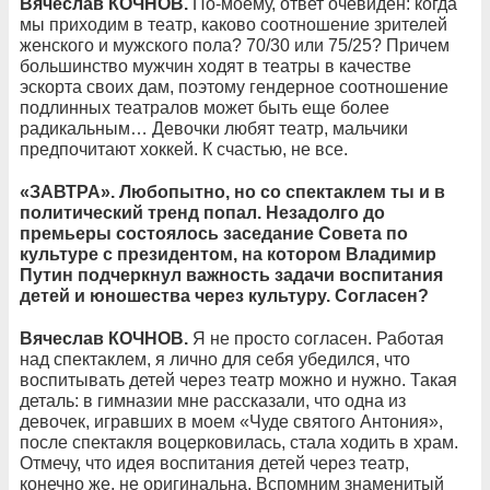
Вячеслав КОЧНОВ.
По-моему, ответ очевиден: когда
мы приходим в театр, каково соотношение зрителей
женского и мужского пола? 70/30 или 75/25? Причем
большинство мужчин ходят в театры в качестве
эскорта своих дам, поэтому гендерное соотношение
подлинных театралов может быть еще более
радикальным… Девочки любят театр, мальчики
предпочитают хоккей. К счастью, не все.
«ЗАВТРА». Любопытно, но со спектаклем ты и в
политический тренд попал. Незадолго до
премьеры состоялось заседание Совета по
культуре с президентом, на котором Владимир
Путин подчеркнул важность задачи воспитания
детей и юношества через культуру. Согласен?
Вячеслав КОЧНОВ.
Я не просто согласен. Работая
над спектаклем, я лично для себя убедился, что
воспитывать детей через театр можно и нужно. Такая
деталь: в гимназии мне рассказали, что одна из
девочек, игравших в моем «Чуде святого Антония»,
после спектакля воцерковилась, стала ходить в храм.
Отмечу, что идея воспитания детей через театр,
конечно же, не оригинальна. Вспомним знаменитый