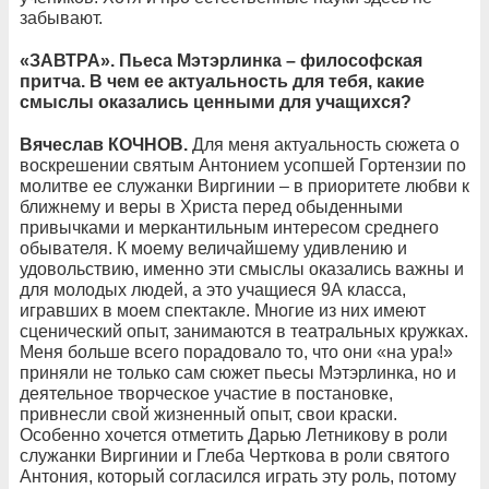
забывают.
«ЗАВТРА». Пьеса Мэтэрлинка – философская
притча. В чем ее актуальность для тебя, какие
смыслы оказались ценными для учащихся?
Вячеслав КОЧНОВ.
Для меня актуальность сюжета о
воскрешении святым Антонием усопшей Гортензии по
молитве ее служанки Виргинии – в приоритете любви к
ближнему и веры в Христа перед обыденными
привычками и меркантильным интересом среднего
обывателя. К моему величайшему удивлению и
удовольствию, именно эти смыслы оказались важны и
для молодых людей, а это учащиеся 9А класса,
игравших в моем спектакле. Многие из них имеют
сценический опыт, занимаются в театральных кружках.
Меня больше всего порадовало то, что они «на ура!»
приняли не только сам сюжет пьесы Мэтэрлинка, но и
деятельное творческое участие в постановке,
привнесли свой жизненный опыт, свои краски.
Особенно хочется отметить Дарью Летникову в роли
служанки Виргинии и Глеба Черткова в роли святого
Антония, который согласился играть эту роль, потому