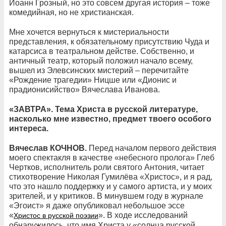
Иоанн Грозный, но это совсем другая история – тоже
комедийная, но не христианская.
Мне хочется вернуться к мистериальности
представления, к обязательному присутствию Чуда и
катарсиса в театральном действе. Собственно, и
античный театр, который положил начало всему,
вышел из Элевсинских мистерий – перечитайте
«Рождение трагедии» Ницше или «Дионис и
прадионисийство» Вячеслава Иванова.
«ЗАВТРА». Тема Христа в русской литературе,
насколько мне известно, предмет твоего особого
интереса.
Вячеслав КОЧНОВ.
Перед началом первого действия
моего спектакля в качестве «небесного пролога» Глеб
Чертков, исполнитель роли святого Антония, читает
стихотворение Николая Гумилёва «Христос», и я рад,
что это нашло поддержку и у самого артиста, и у моих
зрителей, и у критиков. В минувшем году в журнале
«Эгоист» я даже опубликовал небольшое эссе
«
». В ходе исследований
Христос в русской поэзии
обнаружилось, что имя Христа у «солнца русской