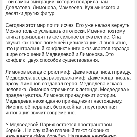
Той самой эмиграции, которая подарила нам
Довлатова, Лимонова, Мамлеева, Кузьминского и
десятки других фигур.
Сегодня этот мир почти исчез. Его уже нельзя вернуть.
Можно только услышать отголоски. Именно поэтому
книга производит такое сильное впечатление. Она
звучит как голос погибшей цивилизации. Любопытно,
что центральный конфликт книги оказывается гораздо
шире отношений Медведевой и Лимонова. Это
конфликт двух способов существования.
Лимонов всегда строил миф. Даже когда писал правду.
Медведева всегда разрушала миф. Даже когда писала
прозу. Лимонов создавал героя. Медведева искала
человека. Лимонов стремился к легенде. Медведева к
правде чувства. Лимонов принадлежит истории.
Медведева неожиданно принадлежит настоящему.
Именно её нервная, беспокойная, неустроенная
интонация звучит современно.
У Медведевой Париж остаётся пространством
борьбы. Не случайно главный текст сборника
называется «Моя борьба». Название неизбежно