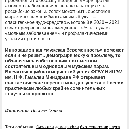
преодолены по образцу введения «мер» против
«модного заболевания», не вписывающихся в
российские законы. Успех может быть обеспечен
маркетинговым приёмом «мнимый ужас –
спасительное чудо-средство», который в 2020 – 2021
годах прекрасно зарекомендовал себя в случае с
«модным заболеванием» и профилактическими
уколами против него.
Инновационная «мужская беременность» поможет
если и не решить демографическую проблему, то
обзавестись собственным потомством
состоятельным однополым мужским парам.
Впечатляющий коммерческий успех ФГБУ НИЦЭМ
им. Н.Ф. Гамалеи Минздрава РФ открывает
фантастические перспективы для успеха в России
практически любых крайне сомнительных
«научных» проектов.
Источник:
Hi-Hume Journal
Теги события:
биология
демография
биотехнологии
наука