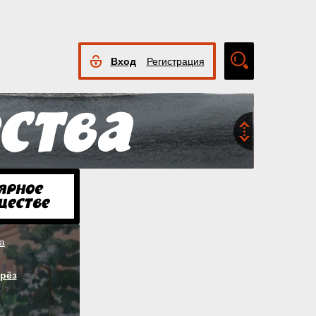
Вход
Регистрация
Расширенный
поиск
а
рёз