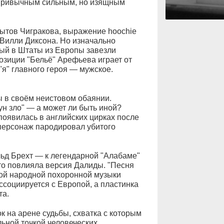
с привычным сильным, но изящным
опытов Чигракова, выражение hoochie
 Вилли Диксона. Но изначально
рый в Штаты из Европы завезли
позиции "Бельё" Арефьева играет от
"я" главного героя — мужское.
ы в своём неистовом обаянии.
ун зло" — а может ли быть иной?
появилась в английских цирках после
й персонаж пародировал убитого
льд Брехт — к легендарной "Алабаме"
что повлияла версия Далиды. "Песня
ой народной похоронной музыки
ссоциируется с Европой, а пластинка
та.
ок на арене судьбы, схватка с которым
льной точкой человеческих