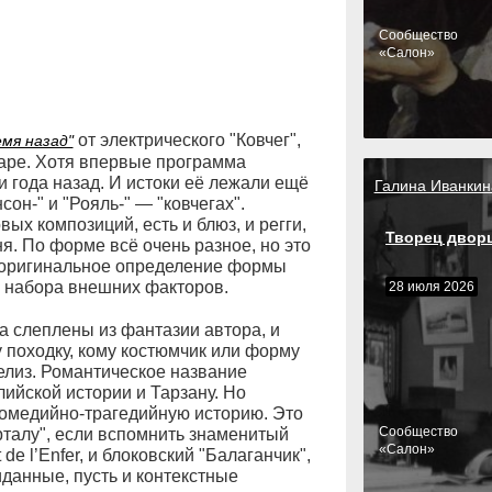
Cообщество
«Салон»
от электрического "Ковчег",
мя назад"
баре. Хотя впервые программа
 года назад. И истоки её лежали ещё
Галина Иванкин
н-" и "Рояль-" — "ковчегах".
х композиций, есть и блюз, и регги,
Творец двор
я. По форме всё очень разное, но это
на оригинальное определение формы
е набора внешних факторов.
28 июля 2026
а слеплены из фантазии автора, и
 походку, кому костюмчик или форму
елиз. Романтическое название
лийской истории и Тарзану. Но
комедийно-трагедийную историю. Это
Cообщество
рталу", если вспомнить знаменитый
«Салон»
e l’Enfer, и блоковский "Балаганчик",
иданные, пусть и контекстные