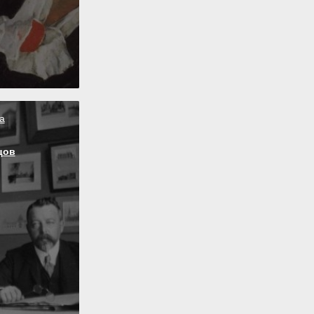
а
цов