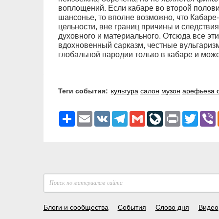
воплощений. Если кабаре во второй полов
шансонье, то вполне возможно, что Кабаре
цельности, вне границ причины и следствия
духовного и материального. Отсюда все эти
вдохновенный сарказм, честные вульгариз
глобальной пародии только в кабаре и мож
Теги события:
культура
салон
музон
арефьева 
Ресурс
Email
VK
Telegram
Gmail
LiveJournal
Print
Twitter
V
Блоги и сообщества
События
Слово дня
Видео