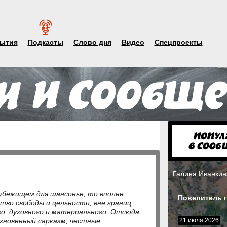
ытия
Подкасты
Слово дня
Видео
Спецпроекты
Галина Иванкин
 убежищем для шансонье, то вполне
Повелитель г
тво свободы и цельности, вне границ
го, духовного и материального. Отсюда
хновенный сарказм, честные
21 июля 2026