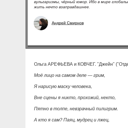
вульгаризмы, чёрный юмор. Ибо в мире глобаль
жить нечто взаправдашнее.
Андрей Смирнов
Ольга АРЕФЬЕВА и КОВЧЕГ. "Джейн" ("Отде
Моё лицо на самом деле — грим,
Я нарисую маску человека,
Вне сцены я никто, прохожий, некто,
Пятно в толпе, невзрачный пилигрим.
А кто я сам? Паяц, мудрец и лжец,