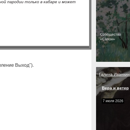
ной пародии только в кабаре и может
Cообщество
«Салон»
ление Выход").
Галина Иванкин
Вера и ветер
7 июля 2026