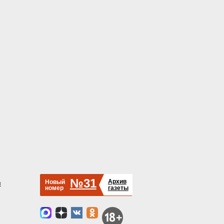
№31
Архив
Новый
й
номер
газеты