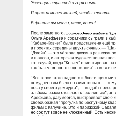
Эссенция страстей и горя опыт.
Я прожил много жизней, чтобы хлопать
В финале вы могли, итак, конец!
После заметного
прошлогоднего альбома "Вре
Ольга Арефьева и соратники сыграли в ка
"Кабаре-Ковчег" была представлена ещё три
в проектах середины двухтысячных — "Шансо
"Джейн" — это чёртова дюжина разножанровы
и шансон, и авторская художественная песн
тот случай, когда "Ковчег" ориентирован 
как "качественного содержания", а вовсе н
"Все герои этого падшего и блестящего мир
немудрено им было позаимствовать — кому
носа у своего демиурга", — выдаёт пресс-р
альбома разом отсылает к "роллингам", анг
Арефьева, разумеется, выстраивает свою 
своеобразная "прогулка по беспутному ква
фильм с Капучине. Это и парижский Cabaret d
но сок тут вовсе не клюквенный. Есть неож