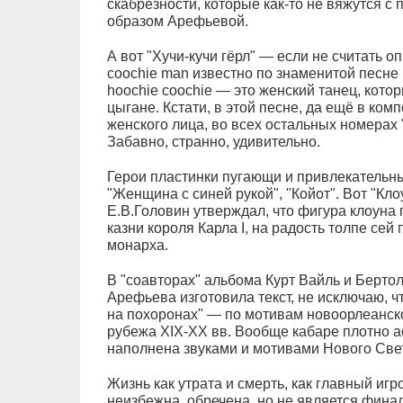
скабрёзности, которые как-то не вяжутся 
образом Арефьевой.
А вот "Хучи-кучи гёрл" — если не считать 
coochie man известно по знаменитой песне
hoochie coochie — это женский танец, кото
цыгане. Кстати, в этой песне, да ещё в ком
женского лица, во всех остальных номерах 
Забавно, странно, удивительно.
Герои пластинки пугающи и привлекательн
"Женщина с синей рукой", "Койот". Вот "Кло
Е.В.Головин утверждал, что фигура клоуна 
казни короля Карла I, на радость толпе се
монарха.
В "соавторах" альбома Курт Вайль и Берто
Арефьева изготовила текст, не исключаю, 
на похоронах" — по мотивам новоорлеанск
рубежа XIX-XX вв. Вообще кабаре плотно а
наполнена звуками и мотивами Нового Све
Жизнь как утрата и смерть, как главный игр
неизбежна, обречена, но не является фина