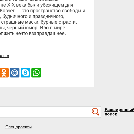
ине ХIХ века были убежищем для
-Ковчег — это пространство свободы и
, будничного и праздничного,
 страшные маски, бурные страсти,
мы, чёрный юмор. Ибо в мире
ет жить нечто взаправдашнее.
ольга
iber
Odnoklassniki
Mail.Ru
Skype
WhatsApp
Расширенны
поиск
Спецпроекты