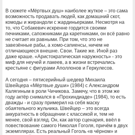
В сюжете «Мёртвых душ» наиболее жуткое – это сама
возможность продавать людей, как домашний скот,
комоды и жирандоли с жардиньерками. Несмотря на
то, что Собакевич искренне гордится своими
печниками, сапожниками да каретниками, он всё равно
не считает их равными. При том, что это не
завезённые рабы, а хомо-сапиенсы, ничем не
отличающиеся внешне. Свои. Такие же. Иной раз
даже краше. «Аристократическая наружность» - это
миф для неучей и лакеев, а в жизни встречались
крестьяне с фигурами Аполлонов и Геркулесов.
А сегодня – пятисерийный шедевр Михаила
Швейцера «Мёртвые души» (1984) с Александром
Калягиным в роли Чичикова. Замечу, что в этом же
году актёр снимался в «Прохиндиаде» (1984), то есть
дважды - и сразу примерил на себя маску
обаятельного жульчика. Швейцер – это всегда
аккуратность в обращении с классикой и, тем не
менее, свой взгляд. Он, как автор сценария, ввёл в
повествование самого Николая Гоголя, причём в двух
экземплярах. Есть реальный Гоголь «в чёрном» и