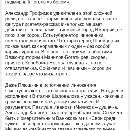
надмирный Гоголь «в белом».
Александр Трофимов удивителен в этой сложной
роли, но главное – гармоничен, ибо довольно часто
фигура писателя-рассказчика только мешает
действию. Перед нами – типичный город Империи, не
плох и не хорош. Есть губернатор, чиновники,
поместное дворянство. Что характерно, Швейцер их
показывает, как нормальных людей – без особой
карикатурности. Все они – со своими слабостями.
Вязко-приторный Манилов-Богатырёв, скорее,
приятен. Коробочка-Носова глуповата, но не
отвратительна. Собакевич-Невинный – хороший
хозяин, разве что мизантроп…
Даже Плюшкин в исполнении Иннокентия
Смоктуновского – это личностная трагедия. Ноздрёв в
исполнении Виталия Шаповалова – ужасен, криклив и
громок, но даже и он чуточку симпатичен. И,
разумеется, Павлуша Иванович Чичиков – душечка.
Александр Калягин – мастер преображения. Он умеет
быть и омерзительным Ванюковым из «Свой среди
чужих…», и просто чарующим, как в данном случае.
Мы видим комбинатора глазами уездного социума,