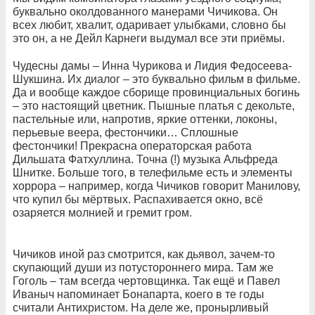
буквально околдованного манерами Чичикова. Он
всех любит, хвалит, одаривает улыбками, словно бы
это он, а не Дейл Карнеги выдумал все эти приёмы.
Чудесны дамы – Инна Чурикова и Лидия Федосеева-
Шукшина. Их диалог – это буквально фильм в фильме.
Да и вообще каждое сборище провинциальных богинь
– это настоящий цветник. Пышные платья с декольте,
пастельные или, напротив, яркие оттенки, локоны,
перьевые веера, фестончики… Сплошные
фестончики! Прекрасна операторская работа
Дильшата Фатхуллина. Точна (!) музыка Альфреда
Шнитке. Больше того, в телефильме есть и элементы
хоррора – например, когда Чичиков говорит Манилову,
что купил бы мёртвых. Распахивается окно, всё
озаряется молнией и гремит гром.
Чичиков иной раз смотрится, как дьявол, зачем-то
скупающий души из потустороннего мира. Там же
Гоголь – там всегда чертовщинка. Так ещё и Павел
Иваныч напоминает Бонапарта, коего в те годы
считали Антихристом. На деле же, пронырливый