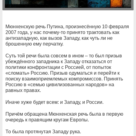
Мюнхенскую речь Путина, произнесённую 10 февраля
2007 года, у нас почему-то принято трактовать как
антизападную, как вызов Западу, как чуть ли не
брошенную ему перчатку.
Суть той речи была совсем в ином – то был призыв
убеждённого западника к Западу отказаться от
политики конфронтации с Россией, от попыток
«сломать» Россию. Призыв одуматься и перейти к
поиску взаимоприемлемых компромиссов. Принять
Россию в «семью цивилизованных народов» на
равных правах.
Иначе хуже будет всем: и Западу, и России.
Причём обращена Мюнхенская речь была в первую
очередь к правящим кругам Европы.
То была протянутая Западу рука.