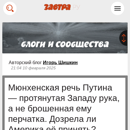
Toggl
navig
Авторский блог
Игорь Шишкин
21:04 10 февраля 2025
Мюнхенская речь Путина
— протянутая Западу рука,
а не брошенная ему
перчатка. Дозрела ли
Америка её принять?