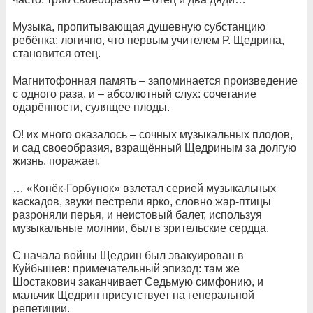
Музыка, пропитывающая душевную субстанцию
ребёнка; логично, что первым учителем Р. Щедрина,
становится отец.
Магнитофонная память – запоминается произведение
с одного раза, и – абсолютный слух: сочетание
одарённости, сулящее плоды.
О! их много оказалось – сочных музыкальных плодов,
и сад своеобразия, взращённый Щедриным за долгую
жизнь, поражает.
… «Конёк-Горбунок» взлетал серией музыкальных
каскадов, звуки пестрели ярко, словно жар-птицы
разроняли перья, и неистовый балет, используя
музыкальные молнии, был в зрительские сердца.
С начала войны Щедрин был эвакуирован в
Куйбышев: примечательный эпизод: там же
Шостакович заканчивает Седьмую симфонию, и
мальчик Щедрин присутствует на генеральной
репетиции.