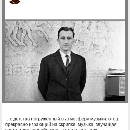
…с детства погружённый в атмосферу музыки: отец,
прекрасно играющий на скрипке, музыка, звучащая
часто: трио своеобразно – отец и два дяди…