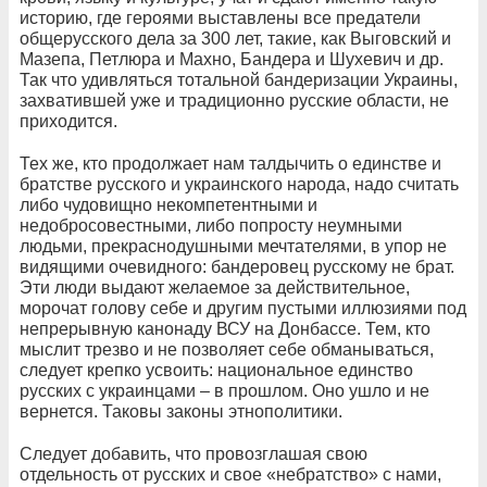
историю, где героями выставлены все предатели
общерусского дела за 300 лет, такие, как Выговский и
Мазепа, Петлюра и Махно, Бандера и Шухевич и др.
Так что удивляться тотальной бандеризации Украины,
захватившей уже и традиционно русские области, не
приходится.
Тех же, кто продолжает нам талдычить о единстве и
братстве русского и украинского народа, надо считать
либо чудовищно некомпетентными и
недобросовестными, либо попросту неумными
людьми, прекраснодушными мечтателями, в упор не
видящими очевидного: бандеровец русскому не брат.
Эти люди выдают желаемое за действительное,
морочат голову себе и другим пустыми иллюзиями под
непрерывную канонаду ВСУ на Донбассе. Тем, кто
мыслит трезво и не позволяет себе обманываться,
следует крепко усвоить: национальное единство
русских с украинцами – в прошлом. Оно ушло и не
вернется. Таковы законы этнополитики.
Следует добавить, что провозглашая свою
отдельность от русских и свое «небратство» с нами,