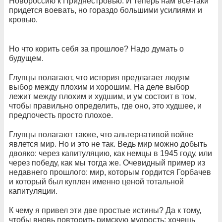
Новороссию к Приднестровью. И теперь нам все-таки
придется воевать, но гораздо большими усилиями и
кровью.
Но что корить себя за прошлое? Надо думать о
будущем.
Глупцы полагают, что история предлагает людям
выбор между плохим и хорошим. На деле выбор
лежит между плохим и худшим, и ум состоит в том,
чтобы правильно определить, где оно, это худшее, и
предпочесть просто плохое.
Глупцы полагают также, что альтернативой войне
явлется мир. Но и это не так. Ведь мир можно добыть
двояко: через капитуляцию, как немцы в 1945 году, или
через победу, как мы тогда же. Очевидный пример из
недавнего прошлого: мир, которым гордится Горбачев
и который был куплен именно ценой тотальной
капитуляции.
К чему я привел эти две простые истины? Да к тому,
чтобы вновь повторить римскую мудрость: хочешь