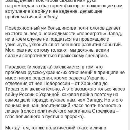
Запад делает все, чтобы связать нам руки,
нагромождая за фактором фактор, осложняющие нам
вступление в войну и ее ведение, делающие
проблематичной победу.
Поверхностный ум большинства политологов делает
из этого вывод о необходимости «переиграть» Запад,
ни в коем случае не поддаться на провокацию и
увильнуть, уклониться от военного развития событий.
Мол, раз нас к этому толкают, мы должны всеми
силами сопротивляться вражескому сценарию.
Парадокс (и ловушка) заключается в том, что
проблема русско-украинских отношений в принципе не
имеет иного решения, кроме раздела Украины,
отделения от нее Новороссии – от Харькова до
Тирасполя включительно. А это возможно только через
войну России с Украиной, каковая война поэтому на
самом деле гораздо нужнее нам, чем Западу. Но этого
понимания наш политический класс почти полностью
лишен (голос политического маргинала Стрелкова –
глас вопиющего в пустыне пророка).
Между тем, тот же политический класс и лично