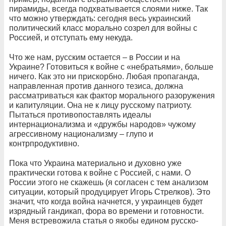
пирамиды, всегда подхватывается слоями ниже. Так
что можно утверждать: сегодня весь украинский
политический класс морально созрел для войны с
Россией, и отступать ему некуда.
Что же нам, русским остается – в России и на
Украине? Готовиться к войне с «небратьями», больше
ничего. Как это ни прискорбно. Любая пропаганда,
направленная против данного тезиса, должна
рассматриваться как фактор морального разоружения
и капитуляции. Она не к лицу русскому патриоту.
Пытаться противопоставлять идеалы
интернационализма и «дружбы народов» чужому
агрессивному национализму – глупо и
контрпродуктивно.
Пока что Украина материально и духовно уже
практически готова к войне с Россией, с нами. О
России этого не скажешь (я согласен с тем анализом
ситуации, который продуцирует Игорь Стрелков). Это
значит, что когда война начнется, у украинцев будет
изрядный гандикап, фора во времени и готовности.
Меня встревожила статья о якобы едином русско-