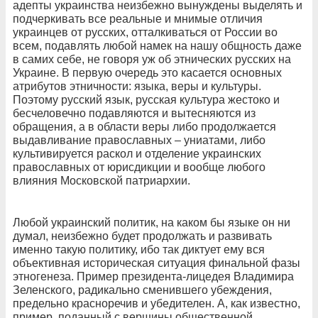
адепты украинства неизбежно вынуждены выделять и
подчеркивать все реальные и мнимые отличия
украинцев от русских, отталкиваться от России во
всем, подавлять любой намек на нашу общность даже
в самих себе, не говоря уж об этнических русских на
Украине. В первую очередь это касается основных
атрибутов этничности: языка, веры и культуры.
Поэтому русский язык, русская культура жестоко и
бесчеловечно подавляются и вытесняются из
обращения, а в области веры либо продолжается
выдавливание православных – униатами, либо
культивируется раскол и отделение украинских
православных от юрисдикции и вообще любого
влияния Московской патриархии.
Любой украинский политик, на каком бы языке он ни
думал, неизбежно будет продолжать и развивать
именно такую политику, ибо так диктует ему вся
объективная историческая ситуация финальной фазы
этногенеза. Пример президента-лицедея Владимира
Зеленского, радикально сменившего убеждения,
предельно красноречив и убедителен. А, как известно,
пример, поданный с вершины общественной