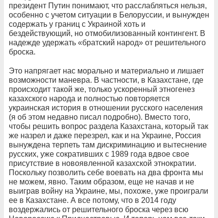
президент Путин понимают, что расслабляться нельзя,
особенно с учетом ситуации в Белоруссии, и вынужден
содержать у границ с Украиной хоть и
бездействующий, но отмобилизованный контингент. В
надежде удержать «братский народ» от решительного
броска.
Это напрягает нас морально и материально и лишает
возможности маневра. В частности, в Казахстане, где
происходит такой же, только ускоренный этногенез
казахского народа и полностью повторяется
украинская история в отношении русского населения
(я об этом недавно писал подробно). Вместо того,
чтобы решить вопрос раздела Казахстана, который так
же назрел и даже перезрел, как и на Украине, Россия
вынуждена терпеть там дискриминацию и вытеснение
русских, уже сокративших с 1989 года вдвое свое
присутствие в новоявленной казахской этнократии.
Поскольку позволить себе воевать на два фронта мы
не можем, явно. Таким образом, еще не начав и не
выиграв войну на Украине, мы, похоже, уже проиграли
ее в Казахстане. А все потому, что в 2014 году
воздержались от решительного броска через всю