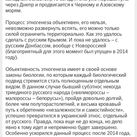
через Днепр и продвигается к Черному и Азовскому
морям.
Процесс этногенеза объективен, его нельзя,
невозможно развернуть вспять, его можно только
силой ограничить территориально. Как это удалось
сделать с русским Крымом. И пока не удалось – с
русским Донбассом, вообще с Новороссией
(благоприятный для этого момент был упущен в 2014
году).
Объективность этногенеза имеет в своей основе
законы биологии, по которым каждый биологический
подвид стремится стать полноценным отдельным
видом. В данном случае бывший субэтнос некогда
триединого русского народа («великороссы –
малороссы – белорусы»), пройдя довольно долгий,
более чем полуторастолетний, и весьма кровавый
путь к обретению «незалежности и самостийности»,
успешно превратился в украинский этнос, отдельный
от русского. Правда, пока еще не до конца, но дело
явно к тому идет и непременно будет завершено.
Особенно ускорился данный процесс после 2014 года,