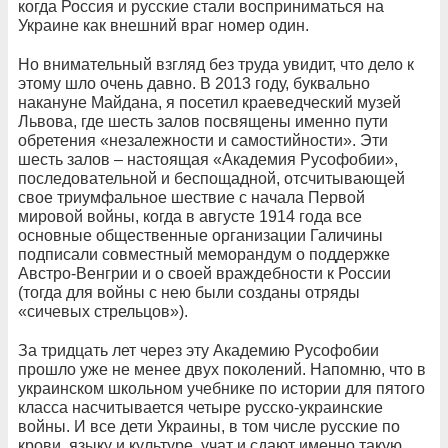
когда Россия и русские стали восприниматься на
Украине как внешний враг номер один.
Но внимательный взгляд без труда увидит, что дело к
этому шло очень давно. В 2013 году, буквально
накануне Майдана, я посетил краеведческий музей
Львова, где шесть залов посвящены именно пути
обретения «незалежности и самостийности». Эти
шесть залов – настоящая «Академия Русофобии»,
последовательной и беспощадной, отсчитывающей
свое триумфальное шествие с начала Первой
мировой войны, когда в августе 1914 года все
основные общественные организации Галичины
подписали совместный меморандум о поддержке
Австро-Венгрии и о своей враждебности к России
(тогда для войны с нею были созданы отряды
«сичевых стрельцов»).
За тридцать лет через эту Академию Русофобии
прошло уже не менее двух поколений. Напомню, что в
украинском школьном учебнике по истории для пятого
класса насчитывается четыре русско-украинские
войны. И все дети Украины, в том числе русские по
крови, языку и культуре, учат и сдают именно такую