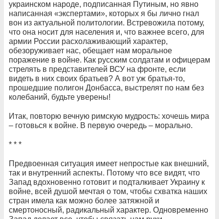
украинском народе, подписанная Путиным, но явно
написанная «экспертами», которых я бы лично гнал
вон из актуальной политологии. Встревожила потому,
что она носит для населения и, что важнее всего, для
армии России расхолаживающий характер,
обезоруживает нас, обещает нам моральное
поражение в войне. Как русским солдатам и офицерам
стрелять в представителей ВСУ на фронте, если
видеть в них своих братьев? А вот уж братья-то,
прошедшие полигон Донбасса, выстрелят по нам без
колебаний, будьте уверены!
Итак, повторю вечную римскую мудрость: хочешь мира
– готовься к войне. В первую очередь – морально.
* * *
Предвоенная ситуация имеет непростые как внешний,
так и внутренний аспекты. Потому что все видят, что
Запад вдохновенно готовит и подталкивает Украину к
войне, всей душой мечтая о том, чтобы схватка наших
стран имела как можно более затяжной и
смертоносный, радикальный характер. Одновременно