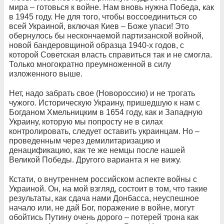
мира – готовься к войне. Нам вновь нужна Победа, как
в 1945 году. Не для того, чтобы воссоединиться со
всей Украиной, включая Киев – Боже упаси! Это
обернулось бы нескончаемой партизанской войной,
новой бандеровщиной образца 1940-х годов, с
которой Советская власть справиться так и не смогла.
Только многократно преумноженной в силу
изложенного выше.
Нет, надо забрать свое (Новороссию) и не трогать
чужого. Историческую Украину, пришедшую к нам с
Богданом Хмельницким в 1654 году, как и Западную
Украину, которую мы попросту не в силах
контролировать, следует оставить украинцам. Но –
проведенным через демилитаризацию и
денацификацию, как те же немцы после нашей
Великой Победы. Другого варианта я не вижу.
Кстати, о внутреннем российском аспекте войны с
Украиной. Он, на мой взгляд, состоит в том, что такие
результаты, как сдача нами Донбасса, неуспешное
начало или, не дай Бог, поражение в войне, могут
обойтись Путину очень дорого – потерей трона как