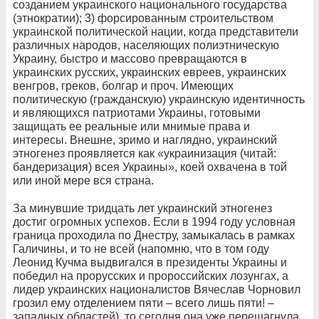
созданием украинского национального государства
(этнократии); 3) форсированным строительством
украинской политической нации, когда представители
различных народов, населяющих полиэтническую
Украину, быстро и массово превращаются в
украинских русских, украинских евреев, украинских
венгров, греков, болгар и проч. Имеющих
политическую (гражданскую) украинскую идентичность
и являющихся патриотами Украины, готовыми
защищать ее реальные или мнимые права и
интересы. Внешне, зримо и наглядно, украинский
этногенез проявляется как «украинизация (читай:
бандеризация) всея Украины», коей охвачена в той
или иной мере вся страна.
За минувшие тридцать лет украинский этногенез
достиг огромных успехов. Если в 1994 году условная
граница проходила по Днестру, замыкалась в рамках
Галичины, и то не всей (напомню, что в том году
Леонид Кучма выдвигался в президенты Украины и
победил на прорусских и пророссийских лозунгах, а
лидер украинских националистов Вячеслав Чорновил
грозил ему отделением пяти – всего лишь пяти! –
западных областей), то сегодня она уже перешагнула