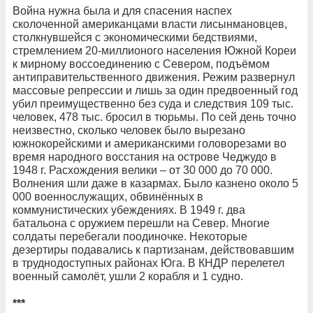
Война нужна была и для спасения наспех
сколоченной американцами власти лисынмановцев,
столкнувшейся с экономическими бедствиями,
стремлением 20-миллионого населения Южной Кореи
к мирному воссоединению с Севером, подъёмом
антиправительственного движения. Режим развернул
массовые репрессии и лишь за один предвоенный год
убил преимущественно без суда и следствия 109 тыс.
человек, 478 тыс. бросил в тюрьмы. По сей день точно
неизвестно, сколько человек было вырезано
южнокорейскими и американскими головорезами во
время народного восстания на острове Чеджудо в
1948 г. Расхождения велики – от 30 000 до 70 000.
Волнения шли даже в казармах. Было казнено около 5
000 военнослужащих, обвинённых в
коммунистических убеждениях. В 1949 г. два
батальона с оружием перешли на Север. Многие
солдаты перебегали поодиночке. Некоторые
дезертиры подавались к партизанам, действовавшим
в труднодоступных районах Юга. В КНДР перелетел
военный самолёт, ушли 2 корабля и 1 судно.
***