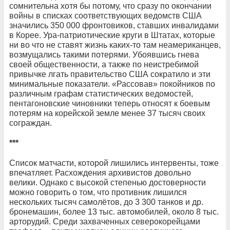
сомнительна хотя бы потому, что сразу по окончании
войны в списках соответствующих ведомств США
значились 350 000 фронтовиков, ставших инвалидами
в Корее. Ура-патриотические круги в Штатах, которые
ни во что не ставят жизнь каких-то там неамериканцев,
возмущались такими потерями. Убоявшись гнева
своей общественности, а также по неистребимой
привычке лгать правительство США сократило и эти
минимальные показатели. «Рассовав» покойников по
различным графам статистических ведомостей,
пентагоновские чиновники теперь относят к боевым
потерям на корейской земле менее 37 тысяч своих
сограждан.
***
Список матчасти, которой лишились интервенты, тоже
впечатляет. Расхождения архивистов довольно
велики. Однако с высокой степенью достоверности
можно говорить о том, что противник лишился
нескольких тысяч самолётов, до 3 300 танков и др.
бронемашин, более 13 тыс. автомобилей, около 8 тыс.
арторудий. Среди захваченных северокорейцами