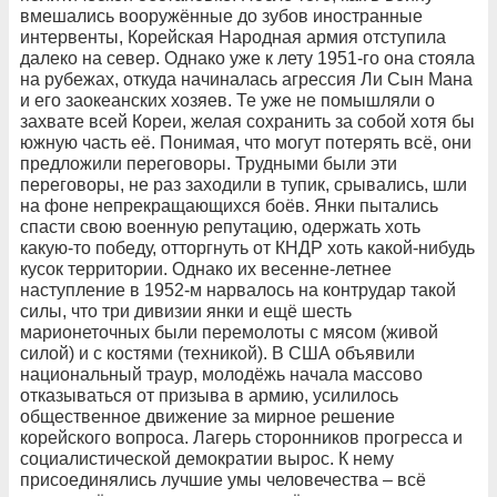
вмешались вооружённые до зубов иностранные
интервенты, Корейская Народная армия отступила
далеко на север. Однако уже к лету 1951-го она стояла
на рубежах, откуда начиналась агрессия Ли Сын Мана
и его заокеанских хозяев. Те уже не помышляли о
захвате всей Кореи, желая сохранить за собой хотя бы
южную часть её. Понимая, что могут потерять всё, они
предложили переговоры. Трудными были эти
переговоры, не раз заходили в тупик, срывались, шли
на фоне непрекращающихся боёв. Янки пытались
спасти свою военную репутацию, одержать хоть
какую-то победу, отторгнуть от КНДР хоть какой-нибудь
кусок территории. Однако их весенне-летнее
наступление в 1952-м нарвалось на контрудар такой
силы, что три дивизии янки и ещё шесть
марионеточных были перемолоты с мясом (живой
силой) и с костями (техникой). В США объявили
национальный траур, молодёжь начала массово
отказываться от призыва в армию, усилилось
общественное движение за мирное решение
корейского вопроса. Лагерь сторонников прогресса и
социалистической демократии вырос. К нему
присоединялись лучшие умы человечества – всё