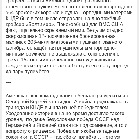
трофеев – почти миллион единиц различного
стрелкового оружия. Было потоплено или повреждено
564 вражеских корабля и судна. Торпедными катерами
КНДР был в том числе отправлен на дно тяжёлый
крейсер «Балтимор». Прискорбный для ВМС США
факт, тщательно скрываемый ими. Ведь им стыдно:
сверхмощная 17-тысячетонная бронированная
махина с 203-миллиметровыми пушками главного
калибра, оснащённая внушительным торпедно-
минным оружием, не выдержала столкновения с
тремя 15-тонными деревянными судёнышками,
каждое из которых несло на борту всего пару торпед
да пару пулемётов.
***
Американское командование обещало разделаться с
Северной Кореей за три дня. А война продолжалась
три года и КНДР вышла из неё победителем.
Уродование истории в наше время достигло такого
уровня, что даже безусловная победа СССР над
Германией и Японией ставится под сомнение, а то и
попросту отрицается. Победили якобы западные
союзники, а СССР – так, сбоку припёка… Чего уж