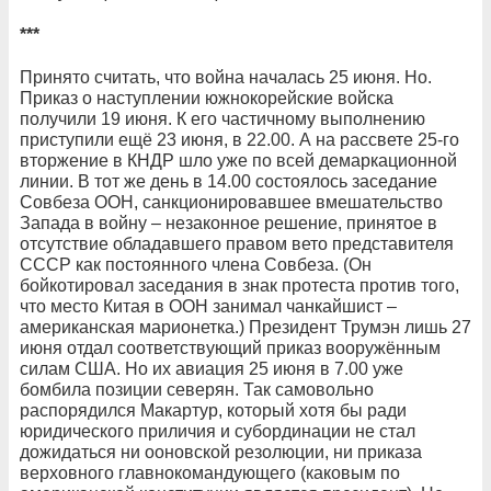
***
Принято считать, что война началась 25 июня. Но.
Приказ о наступлении южнокорейские войска
получили 19 июня. К его частичному выполнению
приступили ещё 23 июня, в 22.00. А на рассвете 25-го
вторжение в КНДР шло уже по всей демаркационной
линии. В тот же день в 14.00 состоялось заседание
Совбеза ООН, санкционировавшее вмешательство
Запада в войну – незаконное решение, принятое в
отсутствие обладавшего правом вето представителя
СССР как постоянного члена Совбеза. (Он
бойкотировал заседания в знак протеста против того,
что место Китая в ООН занимал чанкайшист –
американская марионетка.) Президент Трумэн лишь 27
июня отдал соответствующий приказ вооружённым
силам США. Но их авиация 25 июня в 7.00 уже
бомбила позиции северян. Так самовольно
распорядился Макартур, который хотя бы ради
юридического приличия и субординации не стал
дожидаться ни ооновской резолюции, ни приказа
верховного главнокомандующего (каковым по