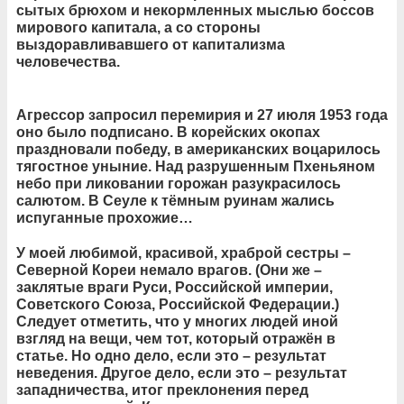
сытых брюхом и некормленных мыслью боссов
мирового капитала, а со стороны
выздоравливавшего от капитализма
человечества.
Агрессор запросил перемирия и 27 июля 1953 года
оно было подписано. В корейских окопах
праздновали победу, в американских воцарилось
тягостное уныние. Над разрушенным Пхеньяном
небо при ликовании горожан разукрасилось
салютом. В Сеуле к тёмным руинам жались
испуганные прохожие…
У моей любимой, красивой, храброй сестры –
Северной Кореи немало врагов. (Они же –
заклятые враги Руси, Российской империи,
Советского Союза, Российской Федерации.)
Следует отметить, что у многих людей иной
взгляд на вещи, чем тот, который отражён в
статье. Но одно дело, если это – результат
неведения. Другое дело, если это – результат
западничества, итог преклонения перед