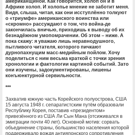
американщиной. Как говорится, холоп он и в
Африке холоп. И холопье мнение не заботит меня.
Видя, слыша, читая, как они исступлённо толкуют
о «триумфе» американского воинства или
«скромно» рассуждают о том, что война-де
закончилась вничью, приходишь к выводу об их
безнадёжном умопомрачении. Об этом – ниже. А
пока скажу: я уважаю лишь неравнодушного,
пытливого читателя, которого пичкают
дурнопахнущим масс-медийным пойлом. Хочу
поделиться с ним весьма краткой с точки зрения
хронологии и фактологии картиной событий. Зато
они изучены, задокументированы, лишены
конъюнктурной сервильности.
***
Захватив южную часть Корейского полуострова, США
15 августа 1948 г. сепаратистским путём образовали
Республику Корея, поставив «президентом»
привезённого из США Ли Сын Мана (отсиживался в
эмиграции почти 40 лет). Основной мотив: сорвать
объединение страны, большинство населения которой
поддерживало вождя антияпонского сопротивления