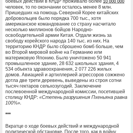
боевых действий в КНДР проживало более
10 000 000
человек, то по окончании осталось менее 8 млн.
Пришедших на помощь Северной Корее китайских
добровольцев было порядка 700 тыс., хотя
американское командование со страху насчитало
несколько миллионов бойцов Народно-
освободительной армии Китая. Отдали жизнь за
свободу корейского народа 140 тыс. из них. На
территорию КНДР было сброшено бомб больше, чем
во Второй мировой войне на Германию или
материковую Японию. Было уничтожено 50 941
промышленное здание, 28 632 школьных здания, 4
534 объекта здравоохранения, 2 077 226 жилых
домов. Авиацией и артиллерией агрессоров сожжено
дотла две трети деревень, выведены из строя сотни
тысяч гектаров сельхозугодий. Заключение
послевоенной международной комиссии, посетившей
столицу КНДР:
«Степень разрушения Пхеньяна равна
100%».
***
Вкратце о ходе боевых действий и международной
политической обстановке. После того, как в войну