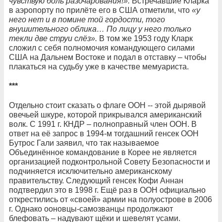
чувствую боль разочарования!».
Встречавшие Кларка
в аэропорту по прилёте его в США отметили, что
«у
него нет и в помине той гордости, того
внушительного облика… По лицу у него только
текли две струи слёз».
В том же 1953 году Кларк
сложил с себя полномочия командующего силами
США на Дальнем Востоке и подал в отставку – чтобы
плакаться на судьбу уже в качестве мемуариста.
***
Отдельно стоит сказать о флаге ООН -- этой дырявой
овечьей шкуре, которой прикрывался американский
волк. С 1991 г. КНДР – полноправный член ООН. В
ответ на её запрос в 1994-м тогдашний генсек ООН
Бутрос Гали заявил, что так называемое
Объединённое командование в Корее не является
организацией подконтрольной Совету Безопасности и
подчиняется исключительно американскому
правительству. Следующий генсек Кофи Аннан
подтвердил это в 1998 г. Ещё раз в ООН официально
открестились от «своей» армии на полуострове в 2006
г. Однако ооновцы-самозванцы продолжают
блефовать – надувают щёки и шевелят усами.