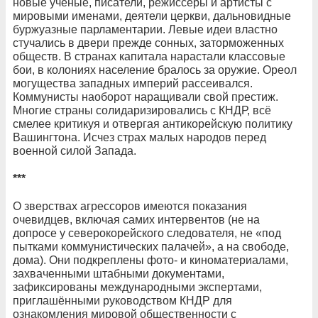
новые учёные, писатели, режиссёры и артисты с
мировыми именами, деятели церкви, дальновидные
буржуазные парламентарии. Левые идеи властно
стучались в двери прежде сонных, заторможенных
обществ. В странах капитала нарастали классовые
бои, в колониях население бралось за оружие. Ореол
могущества западных империй рассеивался.
Коммунисты наоборот наращивали свой престиж.
Многие страны солидаризировались с КНДР, всё
смелее критикуя и отвергая антикорейскую политику
Вашингтона. Исчез страх малых народов перед
военной силой Запада.
***
О зверствах агрессоров имеются показания
очевидцев, включая самих интервентов (не на
допросе у северокорейского следователя, не «под
пытками коммунистических палачей», а на свободе,
дома). Они подкреплены фото- и киноматериалами,
захваченными штабными документами,
зафиксированы международными экспертами,
приглашёнными руководством КНДР для
ознакомления мировой общественности с