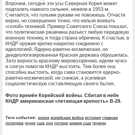
Впрочем, сегодня эти усы Северная Корея может
подпалить намного сильнее, нежели в 1953-м.
Считается, что голыми руками не повоюешь. Отчасти
верно, но совершенно точно, что нельзя воевать
«голой» техникой. Пример Советского Союза показал,
что политическая ржавчина разъест любую передовую
военную технику, и тогда страна обречена. К счастью, в
КНДР оружие крепко-накрепко соединено с
идеологией. Ядерно-ракетно-космическая, но
деидеологизированная Красная держава обрушилась.
Зато верность красному мировоззрению, идеям чучхэ
и сонгун помогли КНДР выстоять. Тем более она
способна выстоять, когда сама становится ядерно-
ракетно-космической, не снижая, а усиливая
социалистическую составляющую своего бытия.
Фото времён Корейской войны. Сбитая в небе
КНДР американская «летающая крепость» B-29.
Теги события:
корея
корейская война
история
главная
политика
чучхе
сша
оон
потери
армия сша
трумэн