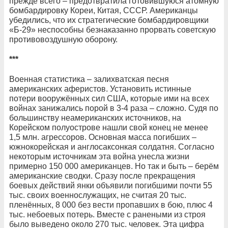
прежде всего – предотвратила готовившуюся атомную
бомбардировку Кореи, Китая, СССР. Американцы
убедились, что их стратегические бомбардировщики
«Б-29» неспособны безнаказанно прорвать советскую
противовоздушную оборону.
***
Военная статистика – залихватская песня
американских аферистов. Установить истинные
потери вооружённых сил США, которые ими на всех
войнах занижались порой в 3-4 раза – сложно. Судя по
большинству неамериканских источников, на
Корейском полуострове нашли свой конец не менее
1,5 млн. агрессоров. Основная масса погибших –
южнокорейская и англосаксонкая солдатня. Согласно
некоторым источникам эта война унесла жизни
примерно 150 000 американцев. Но так и быть – берём
американские сводки. Сразу после прекращения
боевых действий янки объявили погибшими почти 55
тыс. своих военнослужащих, не считая 20 тыс.
пленённых, 8 000 без вести пропавших в бою, плюс 4
тыс. небоевых потерь. Вместе с ранеными из строя
было выведено около 270 тыс. человек. Эта цифра