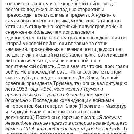
говорить о главном итоге корейской войны, когда
подгонка под лживые западные стереотипы
превосходит все мыслимые пределы. А нужна-то
самая обыкновенная логика, чтобы констатировать:
хотя США стянули на Корейский полуостров войск и
снаряжения больше, чем использовали
единовременно на всех театрах военных действий во
Второй мировой войне, они впервые за сотни
кампаний, проведённых в течение почти двухсот лет,
не достигли ни одной из поставленных стратегических
либо тактических целей ни в военной, ни в
политической области. Это и значит, что они проиграли
войну. Не в последний раз… Янки сознаются в этом
сквозь зубы, но ведь сознаются. Дж. Элси, бывший
советник президента Трумэна, так описывал ситуацию
лета 1953 года:
«Всё, чего желали Трумэн и
правительство – уйти из Кореи более-менее
достойно».
Последним командующим войсками
интервентов был генерал Кларк (Прежние – Макартур
и Риджуэй были с позором сняты со своих
должностей.) Позже он с горечью писал:
«Я получил
незавидное звание первого в истории командующего
армией США, кто подписал перемирие без победы. Я