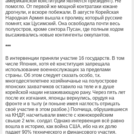
американской конституции является президент). Не
помогло. От первой же мощной контратаки южане
дрогнули, и вскоре побежали. В августе Корейская
Народная Армия вышла к проливу, который русские
помнят, как Цусимский. Она освободила почти весь
полуостров, кроме сектора Пусан, где полным ходом
высаживались новые контингенты оккупантов.
***
В интервенции приняли участие 16 государств. В том
числе Япония, хотя её конституция запрещала
использование военнослужащих за пределами
страны. Об этом следует сказать особо, т.к.
многодесятилетнее хозяйничанье на полуострове
японских захватчиков оставило на теле и в душе
корейской нации незаживающую рану. Через пять лет
после их изгнания, японцы вернулись, орудуя на
фронте и в тылу (и поныне имея наглость отрицать
своё участие в этом разбое.) Полчища, обрушившиеся
на КНДР, насчитывали вместе с южнокорейским
свыше 2 млн. солдат. Однако интервенция всё равно
вошла в историю, как война США, ибо на их долю
падает 90% технического и финансового участия.