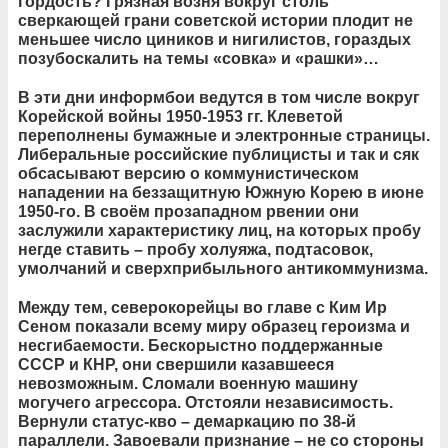
гордость? Грязная возня вокруг столь
сверкающей грани советской истории плодит не
меньшее число циников и нигилистов, гораздых
позубоскалить на темы «совка» и «рашки»…
В эти дни информбои ведутся в том числе вокруг
Корейской войны 1950-1953 гг. Клеветой
переполнены бумажные и электронные страницы.
Либеральные российские публицисты и так и сяк
обсасывают версию о коммунистическом
нападении на беззащитную Южную Корею в июне
1950-го. В своём прозападном рвении они
заслужили характеристику лиц, на которых пробу
негде ставить – пробу холуяжа, подтасовок,
умолчаний и сверхприбыльного антикоммунизма.
Между тем, северокорейцы во главе с Ким Ир
Сеном показали всему миру образец героизма и
несгибаемости. Бескорыстно поддержанные
СССР и КНР, они свершили казавшееся
невозможным. Сломали военную машину
могучего агрессора. Отстояли независимость.
Вернули статус-кво – демаркацию по 38-й
параллели. Завоевали признание – не со стороны