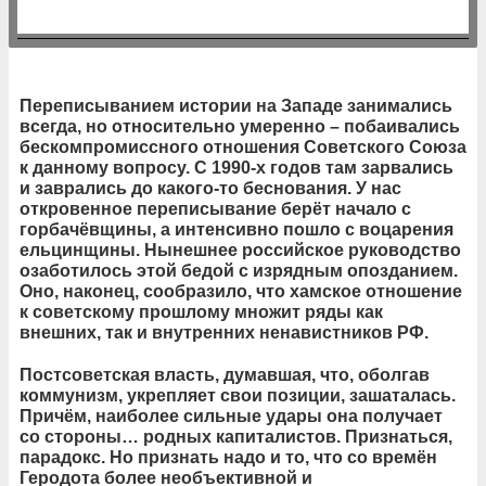
Переписыванием истории на Западе занимались
всегда, но относительно умеренно – побаивались
бескомпромиссного отношения Советского Союза
к данному вопросу. С 1990-х годов там зарвались
и заврались до какого-то беснования. У нас
откровенное переписывание берёт начало с
горбачёвщины, а интенсивно пошло с воцарения
ельцинщины. Нынешнее российское руководство
озаботилось этой бедой с изрядным опозданием.
Оно, наконец, сообразило, что хамское отношение
к советскому прошлому множит ряды как
внешних, так и внутренних ненавистников РФ.
Постсоветская власть, думавшая, что, оболгав
коммунизм, укрепляет свои позиции, зашаталась.
Причём, наиболее сильные удары она получает
со стороны… родных капиталистов. Признаться,
парадокс. Но признать надо и то, что со времён
Геродота более необъективной и