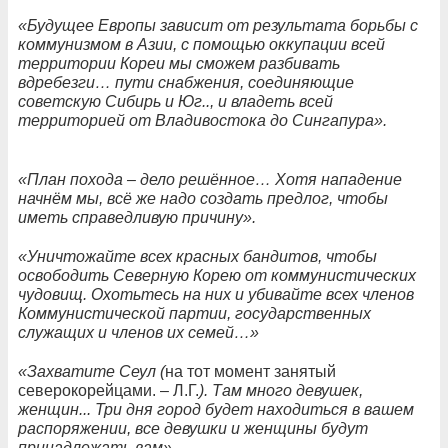
«Будущее Европы зависит от результата борьбы с
коммунизмом в Азии, с помощью оккупации всей
территории Кореи мы сможем разбивать
вдребезги… пути снабжения, соединяющие
советскую Сибирь и Юг.., и владеть всей
территорией от Владивостока до Сингапура».
«План похода – дело решённое… Хотя нападение
начнём мы, всё же надо создать предлог, чтобы
иметь справедливую причину».
«Уничтожайте всех красных бандитов, чтобы
освободить Северную Корею от коммунистических
чудовищ. Охотьтесь на них и убивайте всех членов
Коммунистической партии, государственных
служащих и членов их семей…»
«Захватите Сеул (
на тот момент занятый
северокорейцами. – Л.Г.
). Там много девушек,
женщин... Три дня город будет находиться в вашем
распоряжении, все девушки и женщины будут
принадлежать вам».