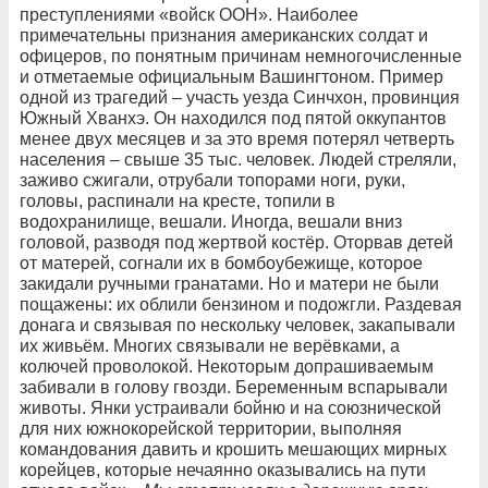
преступлениями «войск ООН». Наиболее
примечательны признания американских солдат и
офицеров, по понятным причинам немногочисленные
и отметаемые официальным Вашингтоном. Пример
одной из трагедий – участь уезда Синчхон, провинция
Южный Хванхэ. Он находился под пятой оккупантов
менее двух месяцев и за это время потерял четверть
населения – свыше 35 тыс. человек. Людей стреляли,
заживо сжигали, отрубали топорами ноги, руки,
головы, распинали на кресте, топили в
водохранилище, вешали. Иногда, вешали вниз
головой, разводя под жертвой костёр. Оторвав детей
от матерей, согнали их в бомбоубежище, которое
закидали ручными гранатами. Но и матери не были
пощажены: их облили бензином и подожгли. Раздевая
донага и связывая по нескольку человек, закапывали
их живьём. Многих связывали не верёвками, а
колючей проволокой. Некоторым допрашиваемым
забивали в голову гвозди. Беременным вспарывали
животы. Янки устраивали бойню и на союзнической
для них южнокорейской территории, выполняя
командования давить и крошить мешающих мирных
корейцев, которые нечаянно оказывались на пути