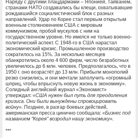
Наряду с другими плацдармами – Японией, Тайванем,
странами НАТО создавались бы клещи, охватывавшие
рождавшийся социалистический блок с разных
направлений. Удар по Корее стал первым открытым
военным столкновением США с мировым
коммунизмом, пробой мускулов с ним на
государственном уровне. Но имелся не только военно-
политический аспект. С 1948-го в США нарастал
экономический кризис. Промышленное производство
сократилось на 15%. За несколько месяцев
обанкротились около 4 600 фирм, число безработных
увеличилось до 6 млн. человек. Предполагалось, что в
1950 г. оно возрастёт до 13 млн. Прибыли монополий
резко снизились, и они мечтали заполучить «огромный
шприц, чтобы впрыснуть новую жизнь в экономику».
Солидный английский журнал «Экономист»
утверждал:
«США нужен был путь для преодоления
кризиса. Они были вынуждены спровоцировать
войну».
Позднее, в разгар боевых действий,
американская пресса цинично сообщала:
«Бизнес под
названием “Корея” возродил нашу экономику».
***