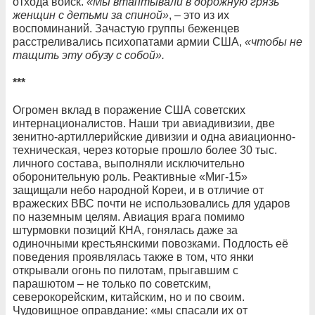
отхода войск.
«Мы втаптывали в дорожную грязь
женщин с детьми за спиной»
, – это из их
воспоминаний. Зачастую группы беженцев
расстреливались психопатами армии США,
«чтобы не
тащить эту обузу с собой».
***
Огромен вклад в поражение США советских
интернационалистов. Наши три авиадивизии, две
зенитно-артиллерийские дивизии и одна авиационно-
техническая, через которые прошло более 30 тыс.
личного состава, выполняли исключительно
оборонительную роль. Реактивные «Миг-15»
защищали небо народной Кореи, и в отличие от
вражеских ВВС почти не использовались для ударов
по наземным целям. Авиация врага помимо
штурмовки позиций КНА, гонялась даже за
одиночными крестьянскими повозками. Подлость её
поведения проявлялась также в том, что янки
открывали огонь по пилотам, прыгавшим с
парашютом – не только по советским,
северокорейским, китайским, но и по своим.
Чудовищное оправдание: «мы спасали их от