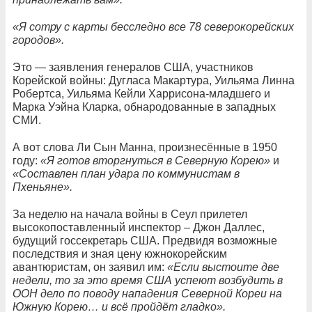
«Я сотру с карты бесследно все 78 северокорейских
городов».
Это — заявления генералов США, участников
Корейской войны: Дугласа Макартура, Уильяма Линна
Робертса, Уильяма Кейли Харрисона-младшего и
Марка Уэйна Кларка, обнародованные в западных
СМИ.
А вот слова Ли Сын Манна, произнесённые в 1950
году:
«Я готов вторгнуться в Северную Корею»
и
«Составлен план удара по коммунистам в
Пхеньяне».
За неделю на начала войны в Сеул прилетел
высокопоставленный инспектор – Джон Даллес,
будущий госсекретарь США. Предвидя возможные
последствия и зная цену южнокорейским
авантюристам, он заявил им:
«Если выстоите две
недели, то за это время США успеют возбудить в
ООН дело по поводу нападения Северной Кореи на
Южную Корею… и всё пройдёт гладко».