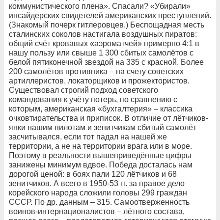
коммунистического плена». Спасали? «Убирали»
инсайдерских свидетелей американских преступлений.
(Знакомый почерк гитлеровцев.) Беспощадная месть
сталинских соколов настигала воздушных пиратов:
общий счёт кровавых «аэроматчей» примерно 4:1 в
нашу пользу или свыше 1 300 сбитых самолётов с
белой пятиконечной звездой на 335 с красной. Более
200 самолётов противника – на счету советских
артиллеристов, локаторщиков и прожектористов.
Существовал строгий подход советского
командования к учёту потерь, по сравнению с
которым, американская «бухгалтерия» – классика
очковтирательства и приписок. В отличие от лётчиков-
янки нашим пилотам и зенитчикам сбитый самолёт
засчитывался, если тот падал на нашей же
территории, а не на территории врага или в море.
Поэтому в реальности вышеприведённые цифры
занижены минимум вдвое. Победа досталась нам
дорогой ценой: в боях пали 120 лётчиков и 68
зенитчиков. А всего в 1950-53 гг. за правое дело
корейского народа сложили головы 299 граждан
СССР. По др. данным – 315. Самоотверженность
воинов-интернационалистов – лётного состава,