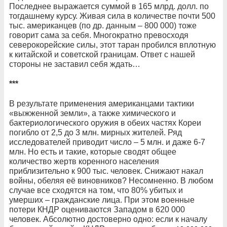
Последнее выражается суммой в 165 млрд. долл. по
тогдашнему курсу. Живая сила в количестве почти 500
тыс. американцев (по др. данным – 800 000) тоже
говорит сама за себя. Многократно превосходя
северокорейские силы, этот таран пробился вплотную
к китайской и советской границам. Ответ с нашей
стороны не заставил себя ждать…
***
В результате применения американцами тактики
«выжженной земли», а также химического и
бактериологического оружия в обеих частях Кореи
погибло от 2,5 до 3 млн. мирных жителей. Ряд
исследователей приводит число – 5 млн. и даже 6-7
млн. Но есть и такие, которые сводят общее
количество жертв коренного населения
приблизительно к 900 тыс. человек. Снижают накал
войны, обеляя её виновников? Несомненно. В любом
случае все сходятся на том, что 80% убитых и
умерших – гражданские лица. При этом военные
потери КНДР оцениваются Западом в 620 000
человек. Абсолютно достоверно одно: если к началу