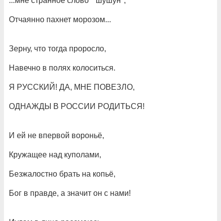
...мне странное слово " шушун",
Отчаянно пахнет морозом...
Зерну, что тогда проросло,
Навечно в полях колоситься.
Я РУССКИЙ! ДА, МНЕ ПОВЕЗЛО,
ОДНАЖДЫ В РОССИИ РОДИТЬСЯ!
И ей не впервой вороньё,
Кружащее над куполами,
Безжалостно брать на копьё,
Бог в правде, а значит он с нами!