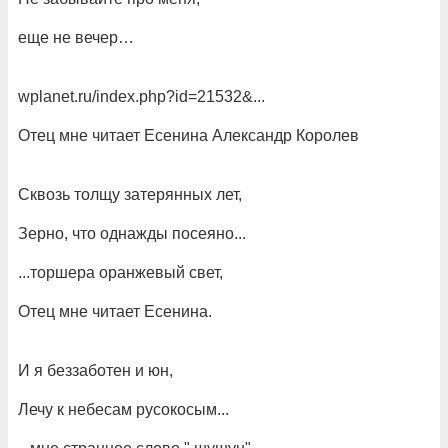
еще не вечер…
wplanet.ru/index.php?id=21532&...
Отец мне читает Есенина Александр Королев
Сквозь толщу затерянных лет,
Зерно, что однажды посеяно...
...торшера оранжевый свет,
Отец мне читает Есенина.
И я беззаботен и юн,
Лечу к небесам русокосым...