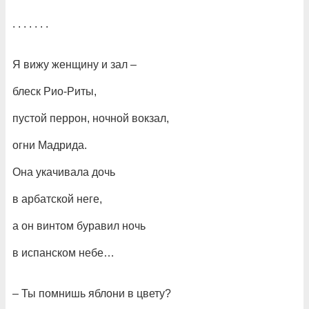
. . . . . . .
Я вижу женщину и зал –
блеск Рио-Риты,
пустой перрон, ночной вокзал,
огни Мадрида.
Она укачивала дочь
в арбатской неге,
а он винтом буравил ночь
в испанском небе…
– Ты помнишь яблони в цвету?