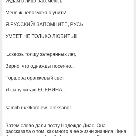
Иудам в лицо рассмеюсь,
Меня ж невозможно убить!
Я РУССКИЙ! ЗАПОМНИТЕ, РУСЬ
УМЕЕТ НЕ ТОЛЬКО ЛЮБИТЬ!!!
...сквозь толщу затерянных лет,
Зерно, что однажды посеяно...
Торшера оранжевый свет,
Я сыну читаю ЕСЕНИНА...
samlib.ru/k/korolew_aleksandr_...
Затем слово дали поэту Надежде Диас. Она
рассказала о том, как много в её жизни значила Нина