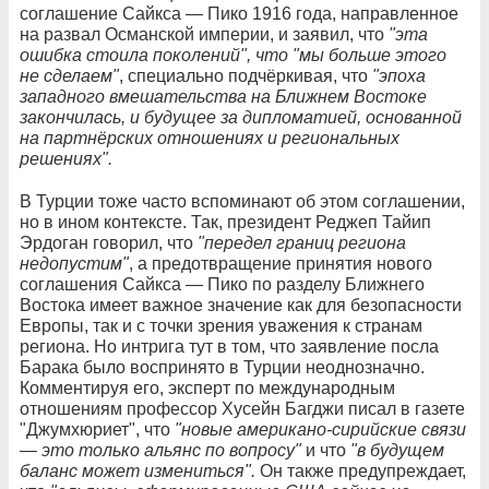
соглашение Сайкса — Пико 1916 года, направленное
на развал Османской империи, и заявил, что
"эта
ошибка стоила поколений", что "мы больше этого
не сделаем"
, специально подчёркивая, что
"эпоха
западного вмешательства на Ближнем Востоке
закончилась, и будущее за дипломатией, основанной
на партнёрских отношениях и региональных
решениях".
В Турции тоже часто вспоминают об этом соглашении,
но в ином контексте. Так, президент Реджеп Тайип
Эрдоган говорил, что
"передел границ региона
недопустим"
, а предотвращение принятия нового
соглашения Сайкса — Пико по разделу Ближнего
Востока имеет важное значение как для безопасности
Европы, так и с точки зрения уважения к странам
региона. Но интрига тут в том, что заявление посла
Барака было воспринято в Турции неоднозначно.
Комментируя его, эксперт по международным
отношениям профессор Хусейн Багджи писал в газете
"Джумхюриет", что
"новые американо-сирийские связи
— это только альянс по вопросу"
и что
"в будущем
баланс может измениться".
Он также предупреждает,