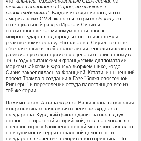
что
"альянсы, сформированные США сейчас не
только в отношении Сирии, не являются
непоколебимыми"
. Багджи исходит из того, что в
американских СМИ эксперты открыто обсуждают
потенциальный раздел Ирака и Сирии и
возникновение как минимум шести новых
микрогосударств, однородных по этническому и
религиозному составу. Что касается Сирии, то ныне
обозначенные в этой стране линии геополитического
разлома проходят прямо по сценарию, описанному в
1916 году британским и французским дипломатами
Марком Сайксом и Франсуа Жоржем-Пико, когда
Сирия закреплялась за Францией. Кстати, и нынешний
проект Трампа о создании в Газе "ближневосточной
Ривьеры" и переселении оттуда палестинцев всё из
той же серии.
Помимо этого, Анкара ждёт от Вашингтона отношения
к перспективам появления в регионе курдского
государства. Курдский фактор давит на неё с двух
сторон — с иракской и сирийской, хотя на словах все
внешние игроки ближневосточной мистерии заявляют
о нерушимости территориальной целостности
государств в качестве приоритетного принципа. Но