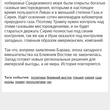
побережье Средиземного моря были открыты богатые
газовые месторождения, которыми в настоящее
время пользуются Ливан и в меньшей степени Газа и
Сирия. Идёт освоение сотен миллиардов кубометров
природного газа. Поэтому Трампу нужен контроль над
этими газовыми месторождениями, и он будет
стараться держать Сирию полностью под своим
контролем, так же как и Ирак оказался под контролем
западных, главным образом американских, компаний.
Так что, вопреки заявлению Барака, эпоха западного
вмешательства на Ближнем Востоке не закончилась.
Запад готовит новые региональные решения для
имперской выгоды, а не мира. История повторяется.
Теги события:
политика
ближний восток
турция
сирия
сша
курды
трамп
геополитика
газ