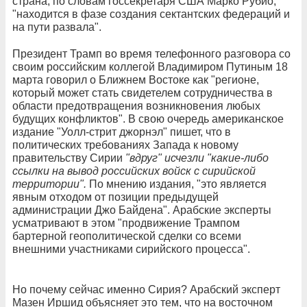
страна, по словам госсекретаря США Марко Рубио,
"находится в фазе создания сектантских федераций и
на пути развала".
Президент Трамп во время телефонного разговора со
своим российским коллегой Владимиром Путиным 18
марта говорил о Ближнем Востоке как "регионе,
который может стать свидетелем сотрудничества в
области предотвращения возникновения любых
будущих конфликтов". В свою очередь американское
издание "Уолл-стрит джорнэл" пишет, что в
политических требованиях Запада к новому
правительству Сирии
"вдруг" исчезли "какие-либо
ссылки на вывод российских войск с сирийской
территории".
По мнению издания, "это является
явным отходом от позиции предыдущей
администрации Джо Байдена". Арабские эксперты
усматривают в этом "продвижение Трампом
бартерной геополитической сделки со всеми
внешними участниками сирийского процесса".
Но почему сейчас именно Сирия? Арабский эксперт
Мазен Иршид объясняет это тем, что на восточном