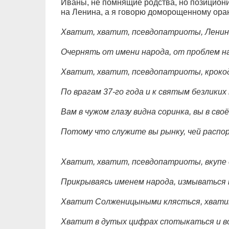
Иваны, не помнящие родства, но позицион
на Ленина, а я говорю доморощенному ора
Хватит, хватит, псевдопатриоты, Ленина
Очернять от имени народа, от проблем н
Хватит, хватит, псевдопатриоты, кроко
По врагам 37-го года и к святым безликих
Вам в чужом глазу видна соринка, вы в своё
Потому что служите вы рынку, чей распор
Хватит, хватит, псевдопатриоты, вкупе 
Прикрываясь именем народа, измываться н
Хватит Солженицыными клясться, хвати
Хватит в дутых цифрах спотыкаться и в