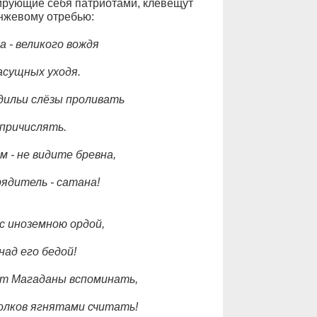
ирующие себя патриотами, клевещут
нжевому отребью:
 - великого вождя
асущных уходя.
дильи слёзы проливать
 причислять.
м - не видите бревна,
ядитель - сатана!
с иноземною ордой,
ад его бедой!
т Магаданы вспоминать,
олков ягнятами считать!