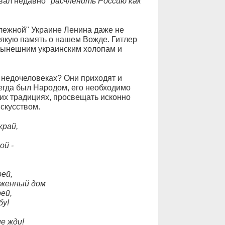
вал недавно
"расчленить Россию как
алежной" Украине Ленина даже не
всякую память о нашем Вожде. Гитлер
нынешним украинским холопам и
 недочеловеках? Они приходят и
сегда был Народом, его необходимо
ких традициях, просвещать исконно
скусством.
край,
ой -
ей,
жженный дом
ей,
бу!
е жди!