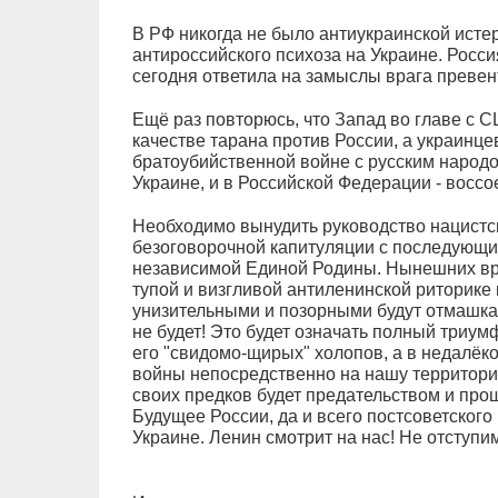
В РФ никогда не было антиукраинской истер
антироссийского психоза на Украине. Росси
сегодня ответила на замыслы врага превен
Ещё раз повторюсь, что Запад во главе с 
качестве тарана против России, а украинце
братоубийственной войне с русским народо
Украине, и в Российской Федерации - воссо
Необходимо вынудить руководство нацистс
безоговорочной капитуляции с последующи
независимой Единой Родины. Нынешних вра
тупой и визгливой антиленинской риторике 
унизительными и позорными будут отмашка 
не будет! Это будет означать полный триум
его "свидомо-щирых" холопов, а в недалёк
войны непосредственно на нашу территорию
своих предков будет предательством и прош
Будущее России, да и всего постсоветского
Украине. Ленин смотрит на нас! Не отступим