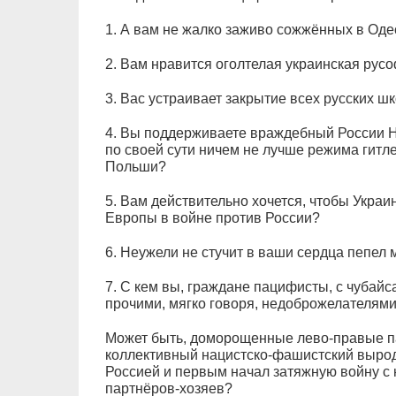
1. А вам не жалко заживо сожжённых в Од
2. Вам нравится оголтелая украинская рус
3. Вас устраивает закрытие всех русских ш
4. Вы поддерживаете враждебный России 
по своей сути ничем не лучше режима гитл
Польши?
5. Вам действительно хочется, чтобы Укр
Европы в войне против России?
6. Неужели не стучит в ваши сердца пепел
7. С кем вы, граждане пацифисты, с чубай
прочими, мягко говоря, недоброжелателям
Может быть, доморощенные лево-правые па
коллективный нацистско-фашистский выро
Россией и первым начал затяжную войну с 
партнёров-хозяев?