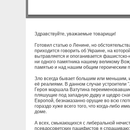
Здравствуйте, уважаемые товарищи!
Готовил статью о Ленине, но обстоятельств
приходится говорить об Украине, на которо
вытравляется и опоганивается фашистско-н
ни одного памятника нашему великому Вожд
памятью и над нашим общим героическим 
Зло всегда бывает большим или меньшим, 
её реалиями. В данном случае устроители "
Героя маршала Ватутина переименовавшие
пляшущие под западную дудку и щедро сн
Европой, безнаказанно орущие во всю глотку
гораздо хуже всего того, что когда-либо и
доме.
А всех, смыкающихся с либеральной нечис
псевдосоветских пацифистов я спрашиваю: