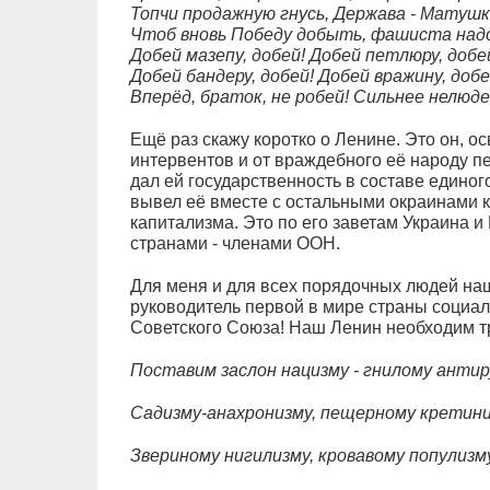
Топчи продажную гнусь, Держава - Матушк
Чтоб вновь Победу добыть, фашиста надо
Добей мазепу, добей! Добей петлюру, добе
Добей бандеру, добей! Добей вражину, добе
Вперёд, браток, не робей! Сильнее нелюде
Ещё раз скажу коротко о Ленине. Это он, 
интервентов и от враждебного её народу п
дал ей государственность в составе единог
вывел её вместе с остальными окраинами к
капитализма. Это по его заветам Украина 
странами - членами ООН.
Для меня и для всех порядочных людей наш
руководитель первой в мире страны социа
Советского Союза! Наш Ленин необходим т
Поставим заслон нацизму - гнилому антир
Садизму-анахронизму, пещерному кретини
Звериному нигилизму, кровавому популизму