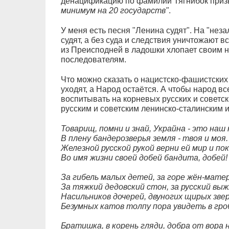
денацификацию по фамилии Тягнибок приз
минимум на 20 государств"
.
У меня есть песня "Ленина судят". На "нез
судят, а без суда и следствия уничтожают 
из Преисподней в ладошки хлопает своим 
последователям.
Что можно сказать о нацистско-фашистских
уходят, а Народ остаётся. А чтобы народ в
воспитывать на корневых русских и советс
русским и советским ленинско-сталинским и
Товарищ, помни и знай, Украйна - это наш 
В плену бандерозверья земля - твоя и моя.
Железной русской рукой верни ей мир и пок
Во имя жизни своей добей бандита, добей!
За гибель малых детей, за горе жён-матер
За тяжкий дедовский стон, за русский вы
Насильников дочерей, двуногих щирых звер
Безумных катов толпу пора увидеть в гро
Братишка, в корень гляди, добра от вора н