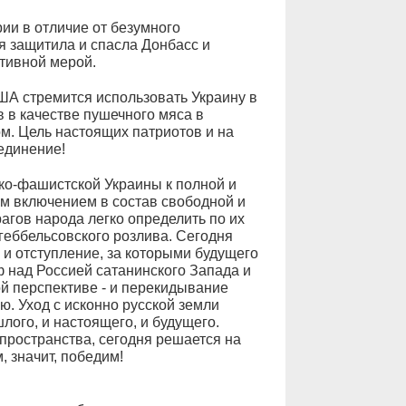
ии в отличие от безумного
я защитила и спасла Донбасс и
тивной мерой.
США стремится использовать Украину в
в в качестве пушечного мяса в
м. Цель настоящих патриотов и на
единение!
ко-фашистской Украины к полной и
м включением в состав свободной и
гов народа легко определить по их
геббельсовского розлива. Сегодня
и отступление, за которыми будущего
ф над Россией сатанинского Запада и
ой перспективе - и перекидывание
. Уход с исконно русской земли
лого, и настоящего, и будущего.
 пространства, сегодня решается на
, значит, победим!