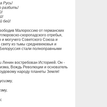
а Русь!
 разбить!
й!
й!
й бей!
освободив Малороссию от германских
етлюровско-скоропадского отребья,
о и могучего Советского Союза и
 свету из тьмы средневековья и
и Белоруссия стали полноправными
 Ленин востребован Историей. Он -
лизма, Вождь Революции и основатель
рудовому народу планеты Земля!
усизму,
зму,
,