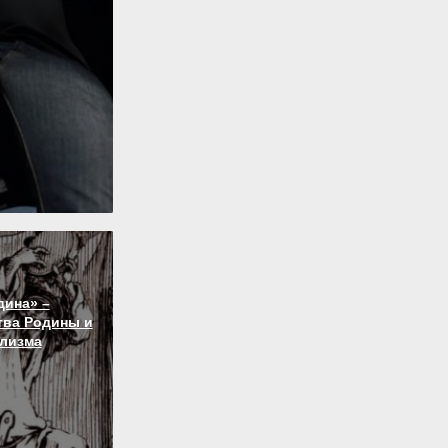
дина» –
тва Родины и
лизма