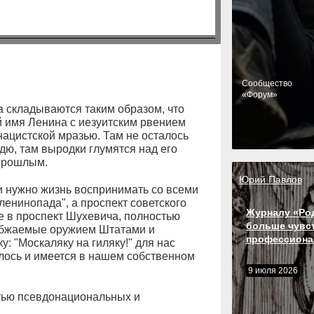
Cообщество
«Форум»
а складываются таким образом, что
й имя Ленина с иезуитским рвением
ацистской мразью. Там не осталось
ю, там выродки глумятся над его
прошлым.
Юрий Павлов
и нужно жизнь воспринимать со всеми
ленинопада", а проспект советского
Журналу «Ро
 в проспект Шухевича, полностью
больше чувс
абжаемые оружием Штатами и
профессиона
: "Москаляку на гиляку!" для нас
мелось и имеется в нашем собственном
9 июля 2026
тью псевдонациональных и