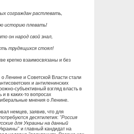
ых сограждан растлевать,
ую историю плевать!
о он народ свой знал,
асть трудящихся стоял!
тве крепко взаимосвязаны и без
 о Ленине и Советской Власти стали
нтисоветских и антиленинских
орожно-субъективный взгляд власть в
 и в каких-то вопросах
либеральные мнения о Ленине.
ал немцев, заявив, что для
потребуются десятилетия:
"Россия
усские для Украины на данный
 Украины" и главный кандидат на