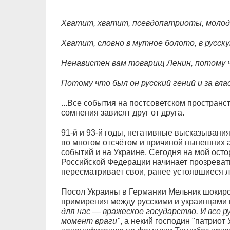
Хватит, хватит, псевдопатриоты, молод
Хватит, словно в мутное болото, в русск
Ненавистен вам товарищ Ленин, потому чт
Потому что был он русский гений и за вл
...Все события на постсоветском пространс
сомнения зависят друг от друга.
91-й и 93-й годы, негативные высказывания
во многом отсчётом и причиной нынешних а
событий и на Украине. Сегодня на мой ост
Российской Федерации начинает прозревать
пересматривает свои, ранее устоявшиеся 
Посол Украины в Германии Мельник шокиров
примирения между русскими и украинцами 
для нас — вражеское государство. И все р
момент враги"
, а некий господин "патриот