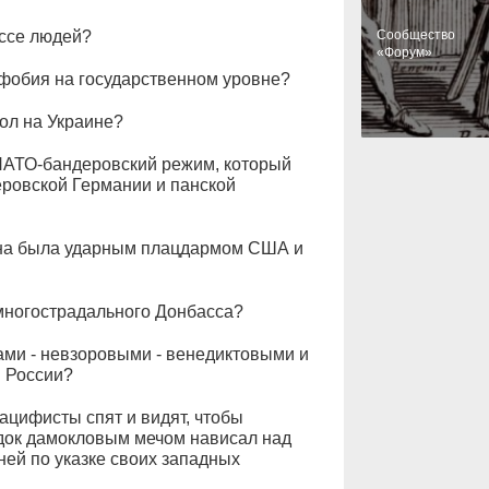
ессе людей?
Cообщество
«Форум»
офобия на государственном уровне?
кол на Украине?
НАТО-бандеровский режим, который
еровской Германии и панской
аина была ударным плацдармом США и
 многострадального Донбасса?
сами - невзоровыми - венедиктовыми и
и России?
цифисты спят и видят, чтобы
док дамокловым мечом нависал над
ней по указке своих западных