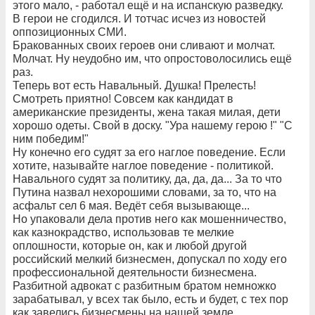
этого мало, - работал ещё и на испанскую разведку.
В герои не сгодился. И тотчас исчез из новостей
оппозиционных СМИ.
Бракованных своих героев они сливают и молчат.
Молчат. Ну неудобно им, что опростоволосились ещё
раз.
Теперь вот есть Навальный. Душка! Прелесть!
Смотреть приятно! Совсем как кандидат в
американские президенты, жена такая милая, дети
хорошо одеты. Свой в доску. "Ура нашему герою !" "С
ним победим!"
Ну конечно его судят за его наглое поведение. Если
хотите, называйте наглое поведение - политикой.
Навального судят за политику, да, да, да... За то что
Путина назвал нехорошими словами, за то, что на
асфальт сел 6 мая. Ведёт себя вызывающе...
Но упаковали дела против него как мошенничество,
как казнокрадство, использовав те мелкие
оплошности, которые он, как и любой другой
российский мелкий бизнесмен, допускал по ходу его
профессиональной деятельности бизнесмена.
Разбитной адвокат с разбитным братом немножко
зарабатывал, у всех так было, есть и будет, с тех пор
как завелись бизнесмены на нашей земле.