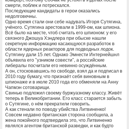
смерти, поблек и потрескался.
Последующие кандидаты в герои оказались
недолговечны.
Одно время стали они себе надувать Игоря Сутягина,
учёного. Сутягина арестовали в 1999-ом, как шпиона.
Всё было на месте, чтоб считать его шпионом: у его
связного Джошуа Хэндлера при обыске нашли
секретную информацию касающуюся разработок в
области ядерных реакторов для подводных лодок.
Сутягину дали 15 лет. Однако Эмнести Интернейшнл
объявила его "узником совести", а российские
либералы посчитали его невинно осуждённым.
А он, стосковавшись по свободе, взял да и подписал в
2010 году бумагу, что признаёт себя виновным в
шпионаже и в июле 2010 года его обменяли на Анну
Чапмэн сотоварищи.
Свинью подложил своему буржуазному классу. Живёт
теперь в Великобритании. Его класс старается забыть
о Сутягине, о нём прекратили говорить.
А как стенали по поводу убийства Литвиненко!
Совсем недавно британская сторона сообщила, а
жена покойного подтвердила это, что Литвиненко
являлся агентом британской разведки, и как будто