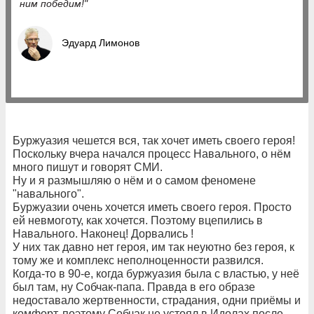
ним победим!"
Эдуард Лимонов
Буржуазия чешется вся, так хочет иметь своего героя!
Поскольку вчера начался процесс Навального, о нём
много пишут и говорят СМИ.
Ну и я размышляю о нём и о самом феномене
"навального".
Буржуазии очень хочется иметь своего героя. Просто
ей невмоготу, как хочется. Поэтому вцепились в
Навального. Наконец! Дорвались !
У них так давно нет героя, им так неуютно без героя, к
тому же и комплекс неполноценности развился.
Когда-то в 90-е, когда буржуазия была с властью, у неё
был там, ну Собчак-папа. Правда в его образе
недоставало жертвенности, страдания, одни приёмы и
комфорт, поэтому Собчак не устоял в Идолах после