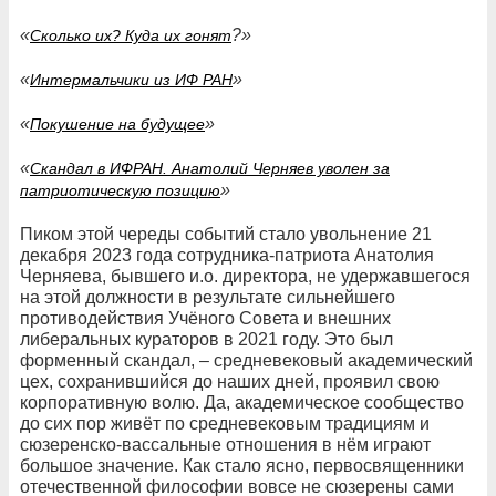
«
?»
Сколько их? Куда их гонят
«
»
Интермальчики из ИФ РАН
«
»
Покушение на будущее
«
Скандал в ИФРАН. Анатолий Черняев уволен за
»
патриотическую позицию
Пиком этой череды событий стало увольнение 21
декабря 2023 года сотрудника-патриота Анатолия
Черняева, бывшего и.о. директора, не удержавшегося
на этой должности в результате сильнейшего
противодействия Учёного Совета и внешних
либеральных кураторов в 2021 году. Это был
форменный скандал, – средневековый академический
цех, сохранившийся до наших дней, проявил свою
корпоративную волю. Да, академическое сообщество
до сих пор живёт по средневековым традициям и
сюзеренско-вассальные отношения в нём играют
большое значение. Как стало ясно, первосвященники
отечественной философии вовсе не сюзерены сами