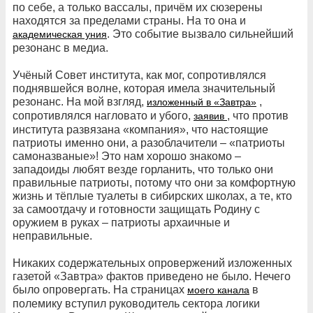
по себе, а только вассалы, причём их сюзерены
находятся за пределами страны. На то она и
. Это событие вызвало сильнейший
академическая уния
резонанс в медиа.
Учёный Совет института, как мог, сопротивлялся
поднявшейся волне, которая имела значительный
резонанс. На мой взгляд,
,
изложенный в «Завтра»
сопротивлялся нагловато и убого,
, что против
заявив
института развязана «компания», что настоящие
патриоты именно они, а разоблачители – «патриоты
самоназваные»! Это нам хорошо знакомо –
западоиды любят везде горланить, что только они
правильные патриоты, потому что они за комфортную
жизнь и тёплые туалеты в сибирских школах, а те, кто
за самоотдачу и готовности защищать Родину с
оружием в руках – патриоты архаичные и
неправильные.
Никаких содержательных опровержений изложенных
газетой «Завтра» фактов приведено не было. Нечего
было опровергать. На страницах
в
моего канала
полемику вступил руководитель сектора логики