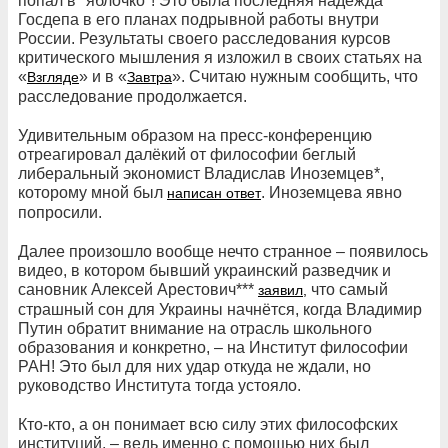
попал в "яблочко"! Это была последняя надежда
Госдепа в его планах подрывной работы внутри
России. Результаты своего расследования курсов
критического мышления я изложил в своих статьях на
«
» и в «
». Считаю нужным сообщить, что
Взгляде
Завтра
расследование продолжается.
Удивительным образом на пресс-конференцию
отреагировал далёкий от философии беглый
либеральный экономист Владислав Иноземцев*,
которому мной был
. Иноземцева явно
написан ответ
попросили.
Далее произошло вообще нечто странное – появилось
видео, в котором бывший украинский разведчик и
сановник Алексей Арестович***
что самый
заявил,
страшный сон для Украины начнётся, когда Владимир
Путин обратит внимание на отрасль школьного
образования и конкретно, – на Институт философии
РАН! Это был для них удар откуда не ждали, но
руководство Института тогда устояло.
Кто-кто, а он понимает всю силу этих философских
институций, – ведь именно с помощью них был