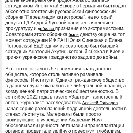
длительное время она продолжала оставаться
сотрудником Института! Вскоре в Германии был издан
абсолютно оголтелый русофобский философский
сборник "Перед лицом катастрофы", на который
депутат ГД Андрей Луговой написал заявление в
прокуратуру и
признания его экстремистским.
добился
Соавторами этого сборника
действующие на тот
были
момент сотрудники ИФ РАН Юлия Синеокая и Елена
Петровская! Ещё одним из соавторов был бывший
сотрудник Анатолий Ахутин, который сбежал в Киев и
принял украинское гражданство задолго до войны.
Всё это не осталось без внимания гражданского
общества, которое столь активно развивали
философы Института. Однако гражданское общество
в данном случае оказалось не либеральной шпаной, а
возмущённой патриотической общественностью. В
сентябре 2022 года в газете «Завтра» таинственный
автор, журналист-расследователь
Алексей Гончаров
начал серию разоблачений подрывной деятельности в
стенах Института. Материалы были просто
шокирующие: в учреждении Академии Наук
обосновывали ценность эвтаназии и трансплантации
органов; продвигали зелёную повестку», глобализм,