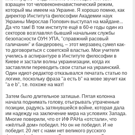
взращен тот человеконенавистнический режим,
который мы имеем на Украине. Я хорошо помню, как
директор Института философии Академии наук
Украины Мирослав Попович выступал на майдане...
Да что там! В том институте ещё в 60-е годы один из
секторов возглавлял бывший начальник службы
безопасности ОУН УПА, "справжний расовый
галичанин" и бандеровец, – этот мерзавец сумел как-
то договориться с советской властью. Мои учителя
учились в аспирантуре в Институте философии в
Киеве и застали волны украинизации, когда их
заставляли переводить свои статьи на украинский.
Один идиот-редактор отказывался печатать статью по
логике, поскольку фраза "а есть b" на мове звучит как
"а е b", т.е. похоже на мат!
Затем было длительное затишье. Пятая колонна
начала поднимать голову, отыгрывать утраченные
позиции, радуясь затянувшейся войне, которая дала
им надежду на заключение мира на условиях Запада.
Многие поверили, что от ИФ РАНа «отстали», что
«жёлтый дом» победил. Но он не победил. И не
победит. 20 лет с нами нет великого русского