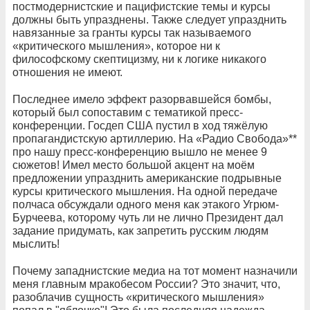
постмодернистские и пацифистские темы и курсы
должны быть упразднены. Также следует упразднить
навязанные за гранты курсы так называемого
«критического мышления», которое ни к
философскому скептицизму, ни к логике никакого
отношения не имеют.
Последнее имело эффект разорвавшейся бомбы,
который был сопоставим с тематикой пресс-
конференции. Госдеп США пустил в ход тяжёлую
пропагандистскую артиллерию. На «Радио Свобода»**
про нашу пресс-конференцию вышло не менее 9
сюжетов! Имел место большой акцент на моём
предложении упразднить американские подрывные
курсы критического мышления. На одной передаче
полчаса обсуждали одного меня как этакого Угрюм-
Бурчеева, которому чуть ли не лично Президент дал
задание придумать, как запретить русским людям
мыслить!
Почему западнистские медиа на тот момент назначили
меня главным мракобесом России? Это значит, что,
разоблачив сущность «критического мышления»