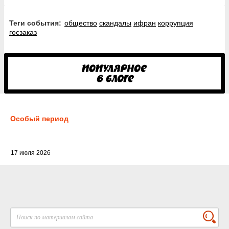
Теги события:
общество
скандалы
ифран
коррупция
госзаказ
Особый период
17 июля 2026