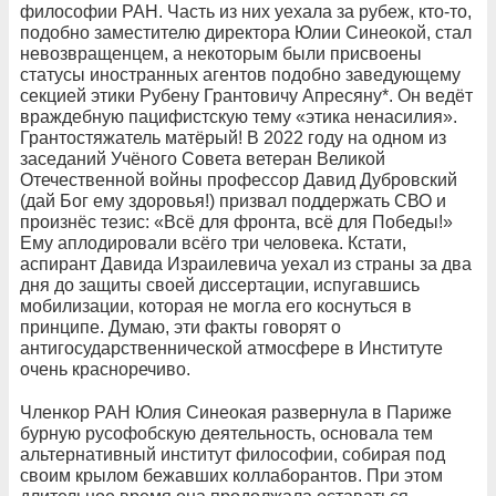
философии РАН. Часть из них уехала за рубеж, кто-то,
подобно заместителю директора Юлии Синеокой, стал
невозвращенцем, а некоторым были присвоены
статусы иностранных агентов подобно заведующему
секцией этики Рубену Грантовичу Апресяну*. Он ведёт
враждебную пацифистскую тему «этика ненасилия».
Грантостяжатель матёрый! В 2022 году на одном из
заседаний Учёного Совета ветеран Великой
Отечественной войны профессор Давид Дубровский
(дай Бог ему здоровья!) призвал поддержать СВО и
произнёс тезис: «Всё для фронта, всё для Победы!»
Ему аплодировали всёго три человека. Кстати,
аспирант Давида Израилевича уехал из страны за два
дня до защиты своей диссертации, испугавшись
мобилизации, которая не могла его коснуться в
принципе. Думаю, эти факты говорят о
антигосударственнической атмосфере в Институте
очень красноречиво.
Членкор РАН Юлия Синеокая развернула в Париже
бурную русофобскую деятельность, основала тем
альтернативный институт философии, собирая под
своим крылом бежавших коллаборантов. При этом