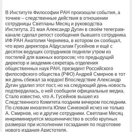
В Институте Философии РАН произошли события, а
точнее – следственные действия в отношении
сотрудницы Светланы Месяц и руководства
Института. 21 мая Александр Дугин в своём телеграм-
канале сделал репост сообщения бывшего сотрудника
ИФ РАН Анатолия Черняева, в котором он сообщал,
что врио директора Абдусалам Гусейнов и ещё с
десяток ведущих сотрудников подняли утром из
постелей для важных вопросов; что предыдущий
директор и академик-секретарь отделения
общественных наук РАН, президент Российского
философского общества (РФО) Андрей Смирнов в тот
же день сбежал за кордон! Впоследствие Александр
Дугин удалил этот пост, но на следующий день новость
подтвердилась, о ней сообщили официальные медиа.
Стало известно, что А. Гусейнов вышел из
Следственного Комитета поздним вечером последним.
По словам иноагента Юлии Синеокой исчез не только
А. Смирнов, но и другие сотрудники. Светлане Месяц
инкриминируется мошенничество в особо крупных
размерах при исполнении госзадания по подготовке
нового издания Аристотеля.