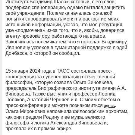
Института Владимир Шалак, который, с его слов,
поддержал спецоперацию, однако пытался защитить
своё учреждение. Полемика началась с жалкой
попытки спровоцировать меня на раскрытие моих
источников информации, указав, что моя репутация
уже «подмочена» из-за того, что я, якобы, доверился
агенту-провокатору, работающего на врагов.
Закончилась полемика тем, что я пожелал Владимиру
Ивановичу успехов в гуманитарной поддержке людей
Донбасса, о которой он сообщил.
15 января 2024 года в ТАСС состоялась пресс-
конференция за сувереннизацию отечественной
философии, которую созвала Ольга Зиновьева,
председатель Биографического института имени А.А.
Зиновьева. Также выступили профессор Леонид
Поляков, Анатолий Черняев и я. С моим отчётом о
пресс-конференции можете познакомиться
.
здесь
Ольга Мироновна напомнила философским архонтам,
как они предали Родину и её мужа, великого
философа и логика Александра Зиновьева и,
прокляла их в прямом эфире.