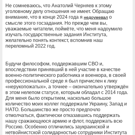
Не сомневаюсь, что Анатолий Черняев к этому
уголовному делу отношения не имеет. Обращаю
внимание, что в конце 2024 года я
о
недоумевал
смысле этого госзадания. Но прежде чем вы,
уважаемые читатели, поймёте, что меня надоумило
изучать государственные задания Института,
желательно понять контекст, вспомнив наш
переломный 2022 год.
Будучи философом, поддержавшим СВО и,
впоследствии принявший в ней участие в качестве
военно-политического работника и военкора, в своей
профессиональной среде я был причислен к лику
«нерукопожатых», а точнее – окончательно утверждён
в этом нелепом статусе, которым обладал с 2014 года.
Для меня было открытием, насколько большое
количество моих коллег поддержали Украину, Запад и
НАТО. Большинство же просто предпочло
отмолчаться, фактически отказавшись поддержать
нашу сражающуюся армию и флот, поддержать всю
Россию. Особенно отличились заукраинской и
нетвойнистской солидарностью сотрудники Института