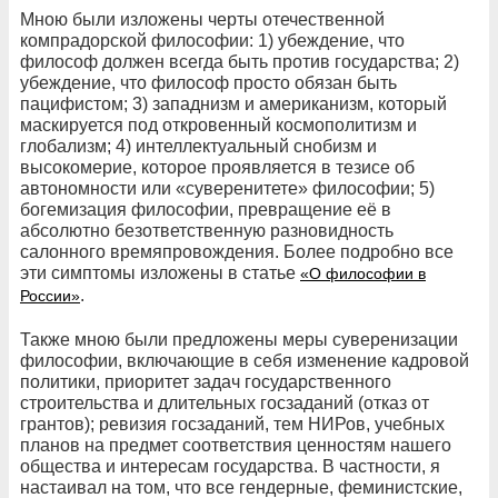
Мною были изложены черты отечественной
компрадорской философии: 1) убеждение, что
философ должен всегда быть против государства; 2)
убеждение, что философ просто обязан быть
пацифистом; 3) западнизм и американизм, который
маскируется под откровенный космополитизм и
глобализм; 4) интеллектуальный снобизм и
высокомерие, которое проявляется в тезисе об
автономности или «суверенитете» философии; 5)
богемизация философии, превращение её в
абсолютно безответственную разновидность
салонного времяпровождения. Более подробно все
эти симптомы изложены в статье
«О философии в
.
России»
Также мною были предложены меры суверенизации
философии, включающие в себя изменение кадровой
политики, приоритет задач государственного
строительства и длительных госзаданий (отказ от
грантов); ревизия госзаданий, тем НИРов, учебных
планов на предмет соответствия ценностям нашего
общества и интересам государства. В частности, я
настаивал на том, что все гендерные, феминистские,