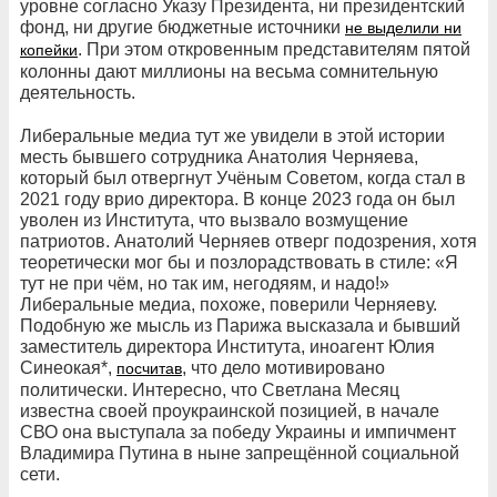
уровне согласно Указу Президента, ни президентский
фонд, ни другие бюджетные источники
не выделили ни
. При этом откровенным представителям пятой
копейки
колонны дают миллионы на весьма сомнительную
деятельность.
Либеральные медиа тут же увидели в этой истории
месть бывшего сотрудника Анатолия Черняева,
который был отвергнут Учёным Советом, когда стал в
2021 году врио директора. В конце 2023 года он был
уволен из Института, что вызвало возмущение
патриотов. Анатолий Черняев отверг подозрения, хотя
теоретически мог бы и позлорадствовать в стиле: «Я
тут не при чём, но так им, негодяям, и надо!»
Либеральные медиа, похоже, поверили Черняеву.
Подобную же мысль из Парижа высказала и бывший
заместитель директора Института, иноагент Юлия
Синеокая*,
, что дело мотивировано
посчитав
политически. Интересно, что Светлана Месяц
известна своей проукраинской позицией, в начале
СВО она выступала за победу Украины и импичмент
Владимира Путина в ныне запрещённой социальной
сети.