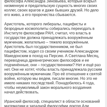
философа Александра Зиновьева, который вскрыл
низменную и предательскую сущность многих своих
коллег, своих врагов и даже бывших друзей. Но дело
его живо, а его пророчества сбываются.
Аристотель, которого либералы, пацифисты и
безродные космополиты собирались переиздать в
Институте философии РАН, считал, что власть в
государстве должна принадлежать вооружённым
мужчинам, желательно – тяжело вооружённым.
Аристотель был государственником, не был
пацифистом, ходил со своим учеником Александром
Македонским в поход на Персию. А Светлана Месяц,
переводчица древнегреческих философов и ее
подчинённые, они – государственники? Нет и ещё раз
нет. Они не хотят, чтобы власть принадлежала русским
вооружённым мужичинам. Про её отношение к святой
войне, которую мы ведем, писали многие. Но это не
имело никаких последствий. Понадобилось 4 года,
чтобы неумолимый закон морального воздаяния
начал действовать.
Иранский философ, специалист в области оснований
математики и западной философии доктор Али